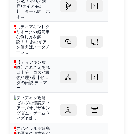
ン49＊小話／洞
窟•タイアモン
川、ターム岬、ボ
ネ...
【ティアキン】グ
リオークの超簡単
な倒し方を解
説！！ あのギア
を使えばノーダメ
ージ...
【ティアキン攻
略】これさえあれ
ば十分！コスパ最
強料理7選【ゼル
ダの伝説 ティア
ー...
ティアキン攻略｜
ゼルダの伝説ティ
アーズオブザキン
グダム - ゲームウ
ィズ nel...
西ハイラル空諸島
の賢者の遺志をゲ