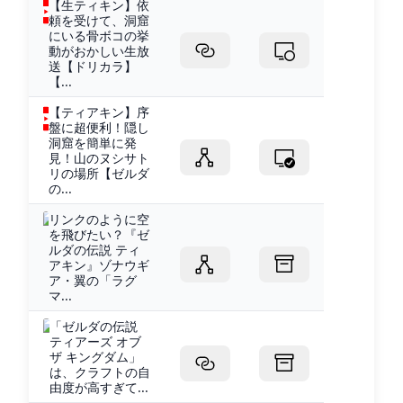
【生ティキン】依
頼を受けて、洞窟
にいる骨ボコの挙
動がおかしい生放
送【ドリカラ】
【...
【ティアキン】序
盤に超便利！隠し
洞窟を簡単に発
見！山のヌシサト
リの場所【ゼルダ
の...
リンクのように空
を飛びたい？『ゼ
ルダの伝説 ティ
アキン』ゾナウギ
ア・翼の「ラグ
マ...
「ゼルダの伝説
ティアーズ オブ
ザ キングダム」
は、クラフトの自
由度が高すぎて...