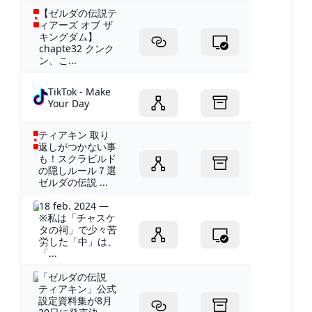
【ゼルダの伝説テ
ィアーズ オブ ザ
キングダム】
chapte32 クンク
ン、こ...
TikTok - Make
Your Day
ティアキン 取り
返しがつかない事
も！スクラビルド
の隠しルール７選
ゼルダの伝説 ...
18 feb. 2024 —
※私は「チャスケ
タの祠」で少々苦
労した「中」は、
「...
「ゼルダの伝説
ティアキン」公式
設定資料集が8月