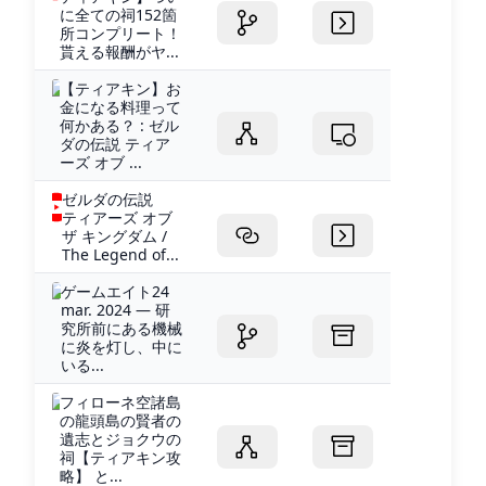
に全ての祠152箇
所コンプリート！
貰える報酬がヤ...
【ティアキン】お
金になる料理って
何かある？ : ゼル
ダの伝説 ティア
ーズ オブ ...
ゼルダの伝説
ティアーズ オブ
ザ キングダム /
The Legend of...
ゲームエイト24
mar. 2024 — 研
究所前にある機械
に炎を灯し、中に
いる...
フィローネ空諸島
の龍頭島の賢者の
遺志とジョクウの
祠【ティアキン攻
略】 と...