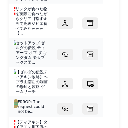
リンクが食べた物
を実際に食べなが
らクリア目指す企
画で高級ジビエ食
べてみたｗｗｗ
【...
セットアップ ゼ
ルダの伝説 ティ
アーズ オブ ザ キ
ングダム 楽天ブ
ックス限...
【ゼルダの伝説テ
ィアキン攻略】ヘ
ブラ山南岳の洞窟
の場所と攻略 ゲ
ームサーチ
ERROR: The
request could
not be...
【ティアキン】タ
イアモン川下流の