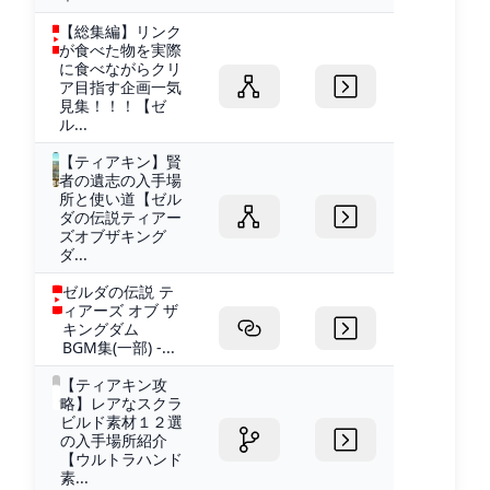
【総集編】リンク
が食べた物を実際
に食べながらクリ
ア目指す企画一気
見集！！！【ゼ
ル...
【ティアキン】賢
者の遺志の入手場
所と使い道【ゼル
ダの伝説ティアー
ズオブザキング
ダ...
ゼルダの伝説 テ
ィアーズ オブ ザ
キングダム
BGM集(一部) -...
【ティアキン攻
略】レアなスクラ
ビルド素材１２選
の入手場所紹介
【ウルトラハンド
素...