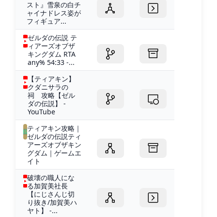
スト』雪泉の白チ
ャイナドレス姿が
フィギュア...
ゼルダの伝説 テ
ィアーズオブザ
キングダム RTA
any% 54:33 -...
【ティアキン】
クダニサラの
祠 攻略【ゼル
ダの伝説】 -
YouTube
ティアキン攻略｜
ゼルダの伝説ティ
アーズオブザキン
グダム｜ゲームエ
イト
破壊の職人にな
る加賀美社長
【にじさんじ切
り抜き/加賀美ハ
ヤト】 -...