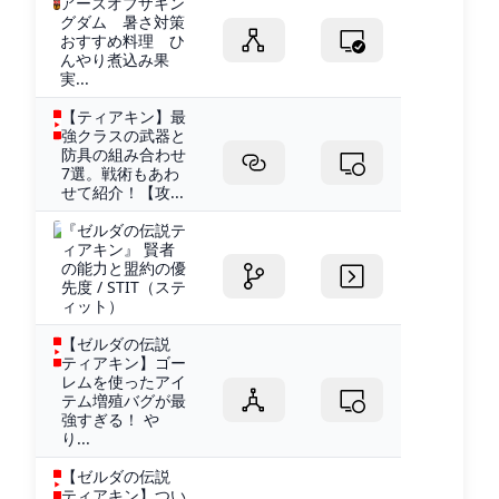
アーズオブザキン
グダム 暑さ対策
おすすめ料理 ひ
んやり煮込み果
実...
【ティアキン】最
強クラスの武器と
防具の組み合わせ
7選。戦術もあわ
せて紹介！【攻...
『ゼルダの伝説テ
ィアキン』 賢者
の能力と盟約の優
先度 / STIT（ステ
ィット）
【ゼルダの伝説
ティアキン】ゴー
レムを使ったアイ
テム増殖バグが最
強すぎる！ や
り...
【ゼルダの伝説
ティアキン】つい