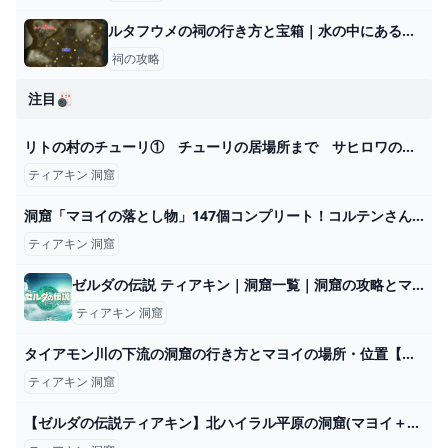
ルタフウメの祠の行き方と宝箱｜水の中にある水晶の取り方
祠の攻略
注目🎳
リトの村のチューリ① チューリの居場所まで サヒロワの祠 へブラ地方マップ開放 へブラ山南岳の洞窟 カルーガ峠の鳥望台 攻略 ゼルダの伝説 ティアーズ オブザキングダム メインチャレンジ⑨ ティアキン - YouTube
ティアキン 洞窟
洞窟「マヨイの落とし物」147個コンプリート！コルテンさんはどうなる…！？【ゼルダの伝説 ティアーズ オブ ザ キングダム】Part198 - YouTube
ティアキン 洞窟
ゼルダの伝説 ティアキン｜洞窟一覧｜洞窟の攻略とマップ攻略【ティアーズオブザキングダム】 - ゼルダの伝説 ティアーズオブザキングダム【ティアキン】完全攻略wiki
ティアキン 洞窟
タイアモン川の下流の洞窟の行き方とマヨイの場所・位置【ティアキン】 とあるゲームブログの軌跡
ティアキン 洞窟
【ゼルダの伝説ティアキン】北ハイラル平原の洞窟(マヨイ＋クライムグローブ） - YouTube