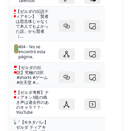
talentos
【ゼルダの伝説テ
ィアキン】「賢者
は思念体じゃなく
て本人でもよかっ
た説」から賢者
（...
404 - No se
encontró esta
página.
【ゼルダの伝
説】究極の2択
#shorts #ゲーム
#任天堂 #...
【ゼルダ考察】テ
ィアキン3龍の鳴
き声は過去作のあ
のキャラ？？ -
YouTube
『【※ネタバレ】
ゼルダ ティアキ