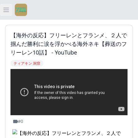
Open main menu
ティアキン
【海外の反応】フリーレンとフランメ、２人で
ティアキン 祠
掴んだ勝利に涙を浮かべる海外ネキ【葬送のフ
リーレン10話】 - YouTube
ティアキン 武器
ティアキン 洞窟
ティアキン 攻略
#0