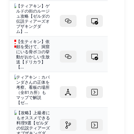
【ティアキン】ゲ
ルドの街のルージ
ュ攻略【ゼルダの
伝説ティアーズオ
ブザキングダ
ム】...
【生ティキン】依
頼を受けて、洞窟
にいる骨ボコの挙
動がおかしい生放
送【ドリカラ】
【...
ティアキン：カバ
ンダさんの正体を
考察。看板の場所
（全81カ所）も
マップで解説
【ゼ...
【攻略】上級者に
もオススメできる
料理9選【ゼルダ
の伝説ティアーズ
オブザキングダ...