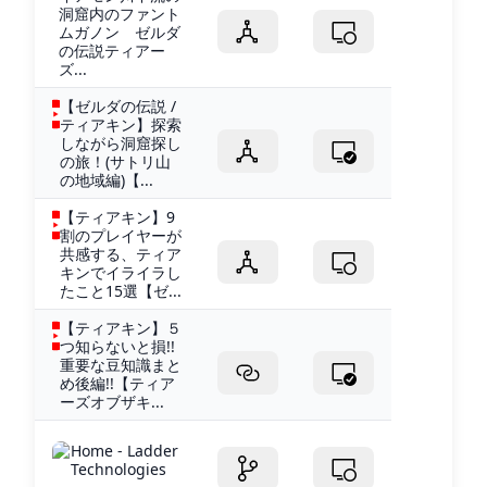
洞窟内のファント
ムガノン ゼルダ
の伝説ティアー
ズ...
【ゼルダの伝説 /
ティアキン】探索
しながら洞窟探し
の旅！(サトリ山
の地域編)【...
【ティアキン】9
割のプレイヤーが
共感する、ティア
キンでイライラし
たこと15選【ゼ...
【ティアキン】５
つ知らないと損!!
重要な豆知識まと
め後編!!【ティア
ーズオブザキ...
Home - Ladder
Technologies