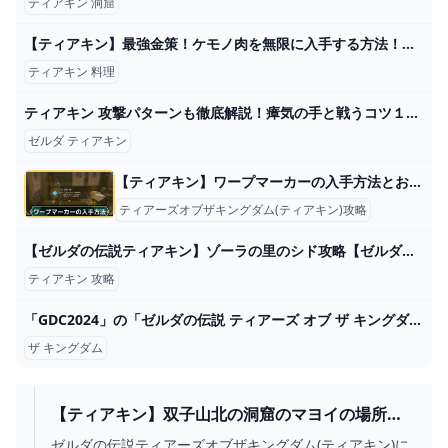
ティアキン 洞窟
【ティアキン】最強金策！ケモノ肉を無限に入手する方法！料理もルピーもこれで困らない！！【ゼルダの伝説ティアーズオブザキングダム】 - YouTube
ティアキン 料理
ティアキン 攻撃パターンも徹底解説！瘴気の手と戦うコツ１２選 ゼルダの伝説 ティアーズ オブ ザ キングダム - YouTube
ゼルダ ティアキン
【ティアキン】ワープマーカーの入手方法とおすすめ設置場所【ゼルダの伝説ティアーズオブザキングダム】
ティアーズオブザキングダム(ティアキン)攻略
【ゼルダの伝説ティアキン】ゾーラの里のシド攻略【ゼルダの伝説ティアーズオブザキングダム】 - YouTube
ティアキン 攻略
「GDC2024」の「ゼルダの伝説 ティアーズ オブ ザ キングダム」講演がYouTubeで公開！（GAME Watch） - Yahoo!ニュース
ザ キングダム
【ティアキン】双子山北の洞窟のマヨイの場所と
行き方【ゼルダの伝説ティアーズオブザキングダ
ゼルダの伝説ティアーズオブザキングダム(ティアキン)に