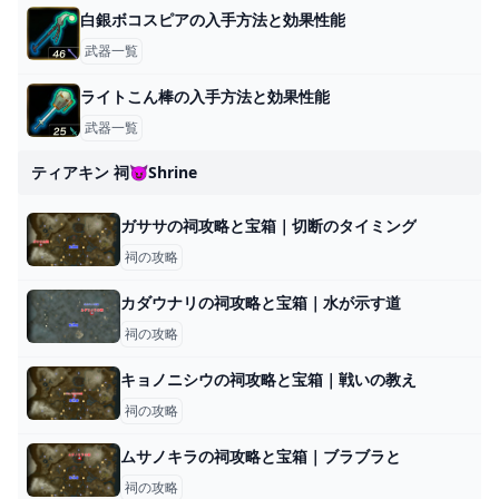
白銀ボコスピアの入手方法と効果性能
武器一覧
ライトこん棒の入手方法と効果性能
武器一覧
ティアキン 祠😈shrine
ガササの祠攻略と宝箱｜切断のタイミング
祠の攻略
カダウナリの祠攻略と宝箱｜水が示す道
祠の攻略
キョノニシウの祠攻略と宝箱｜戦いの教え
祠の攻略
ムサノキラの祠攻略と宝箱｜ブラブラと
祠の攻略