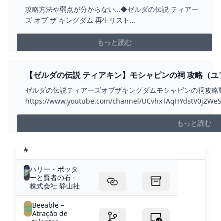
で瘴気の手から逃げまくれ!!ティアキン最速実況
攻略方法や弱点が分からない…◆ゼルダの伝説 ティアー
PART10【ゼルダの伝説 ティアーズ オブ ザ キング
ズ オブ ザ キングダム 再生リスト
ダム】 - YOUTUBE
↓https://youtu.be/yHnw2VSzlKI?
list=PLSszGF__n8Ssi1wn8WlhjWto075w6yARn◆ゼルダ
もっと読む
の伝説 ブレス オブ ザ ワイルド 再生リスト
↓https://youtu.be...
【ゼルダの伝説 ティアキン】モシャピンの祠 攻略（ユ
YOUTUBE
ゼルダの伝説ティアーズオブザキングダムモシャピンの祠攻略
https://www.youtube.com/channel/UCvhxTAqHYdstV0j2WeSlE
ゼルダの伝説#ティアーズオブザキングダム #ティアキン...
もっと読む
#
ハリー・ポッタ
ーと賢者の石 -
株式会社 静山社
Beeable –
Atração de