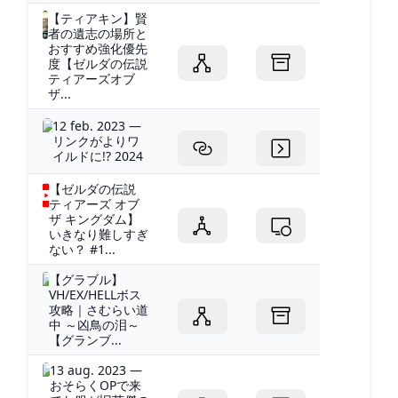
【ティアキン】賢
者の遺志の場所と
おすすめ強化優先
度【ゼルダの伝説
ティアーズオブ
ザ...
12 feb. 2023 —
リンクがよりワ
イルドに!? 2024
【ゼルダの伝説
ティアーズ オブ
ザ キングダム】
いきなり難しすぎ
ない？ #1...
【グラブル】
VH/EX/HELLボス
攻略｜さむらい道
中 ～凶鳥の泪～
【グランブ...
13 aug. 2023 —
おそらくOPで来