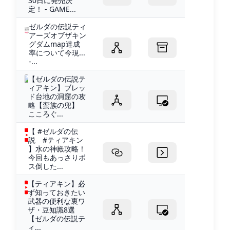
30日に発売決
定！ - GAME...
ゼルダの伝説ティ
アーズオブザキン
グダムmap達成
率について今現...
-...
【ゼルダの伝説テ
ィアキン】ブレッ
ド台地の洞窟の攻
略【蛮族の兜】
こころぐ...
【 #ゼルダの伝
説 #ティアキン
】水の神殿攻略！
今回もあっさりボ
ス倒した...
【ティアキン】必
ず知っておきたい
武器の便利な裏ワ
ザ・豆知識8選
【ゼルダの伝説テ
ィ...