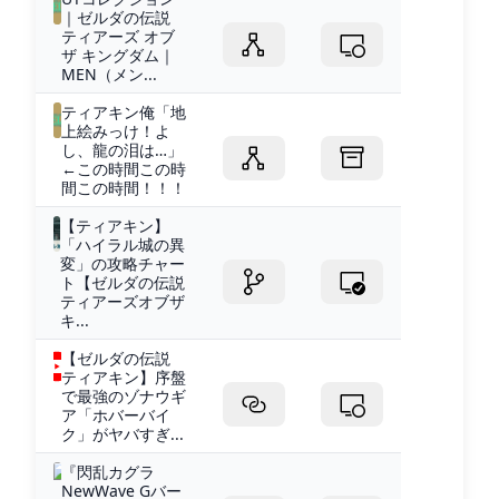
｜ゼルダの伝説
ティアーズ オブ
ザ キングダム｜
MEN（メン...
ティアキン俺「地
上絵みっけ！よ
し、龍の泪は…」
←この時間この時
間この時間！！！
【ティアキン】
「ハイラル城の異
変」の攻略チャー
ト【ゼルダの伝説
ティアーズオブザ
キ...
【ゼルダの伝説
ティアキン】序盤
で最強のゾナウギ
ア「ホバーバイ
ク」がヤバすぎ...
『閃乱カグラ
NewWave Gバー