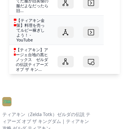
てた服が旧英傑の
服だよなだったら
旧...
【ティアキン金
策】料理を売っ
てルピー稼ぎし
よう！ -
YouTube
【ティアキン】ア
ージェ台地の黒ヒ
ノックス ゼルダ
の伝説ティアーズ
オブ ザ キン...
ティアキン（Zelda Totk）ゼルダの伝説 テ
ィアーズ オブ ザ キングダム | ティアキン
攻略 ゼルダ ティアキン