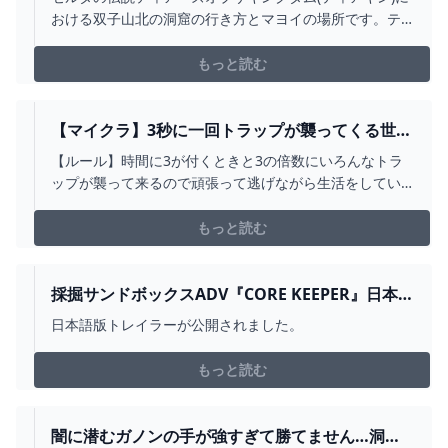
ム】 - ゲームウィズ
おける双子山北の洞窟の行き方とマヨイの場所です。テ
ィアキン双子山北の洞窟のマヨイの場所やマップ位置を
はじめ、行く方法や宝箱の情報などを掲載しています。
もっと読む
【マイクラ】3秒に一回トラップが襲ってくる世界
で生き延びたい 184日目【一日一回】 - YOUTUBE
【ルール】時間に3が付くときと3の倍数にいろんなトラ
ップが襲って来るので頑張って逃げながら生活をしてい
く。 死んだら録画終了 #minecraft #マイクラ #マイン
クラフト Twitter → https://twitter.com/Budweiser824
もっと読む
採掘サンドボックスADV『CORE KEEPER』日本語
パッケージ版2024年夏発売―PS4/PS5/スイッチ向
日本語版トレイラーが公開されました。
けに GAME*SPARK - 国内・海外ゲーム情報サイ
ト
もっと読む
闇に潜むガノンの手が強すぎて勝てません…洞窟