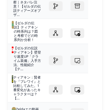
察｜ネタバレ注
意！【ゼルダの伝
説ティアーズオブ
ザ...
【ゼルダの伝
説】ティアキン
の時系列は？図
と考察でどの時
系列か分析！
【ゼルダの伝説
ティアキン】壁登
り速度UP「クラ
イム装備」入手方
法、性能紹介
【テ...
ティアキン：賢者
を『ブレワイ』と
比較してみた。1
番変化があったキ
ャラクターは？
【...
Zeldaエロ動画