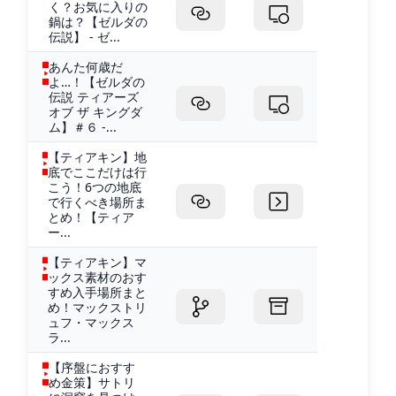
く？お気に入りの
鍋は？【ゼルダの
伝説】 - ゼ...
あんた何歳だ
よ…！【ゼルダの
伝説 ティアーズ
オブ ザ キングダ
ム】＃６ -...
【ティアキン】地
底でここだけは行
こう！6つの地底
で行くべき場所ま
とめ！【ティア
ー...
【ティアキン】マ
ックス素材のおす
すめ入手場所まと
め！マックストリ
ュフ・マックス
ラ...
【序盤におすす
め金策】サトリ