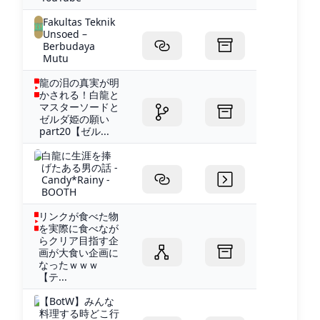
Fakultas Teknik
Unsoed –
Berbudaya
Mutu
龍の泪の真実が明
かされる！白龍と
マスターソードと
ゼルダ姫の願い
part20【ゼル...
白龍に生涯を捧
げたある男の話 -
Candy*Rainy -
BOOTH
リンクが食べた物
を実際に食べなが
らクリア目指す企
画が大食い企画に
なったｗｗｗ
【テ...
【BotW】みんな
料理する時どこ行