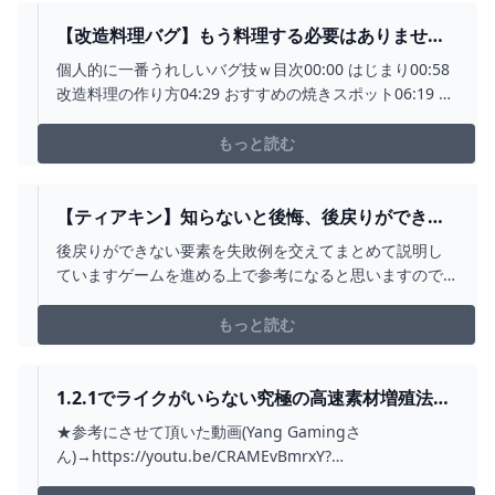
ダの伝説ティアキン...
【改造料理バグ】もう料理する必要はありません
WWW ※1.1.2で修正「ゼルダの伝説 ティアキン」
個人的に一番うれしいバグ技ｗ目次00:00 はじまり00:58
- YOUTUBE
改造料理の作り方04:29 おすすめの焼きスポット06:19 2
つめの移植できる場所07:47 おわりに#チャンネル登録し
てくれると私が笑顔になります#ゼルダの伝説 #ティアキ
もっと読む
ン - - - - - - - - - - - - - - - - - -...
【ティアキン】知らないと後悔、後戻りができな
い要素10選【ゼルダの伝説ティアーズオブザキン
後戻りができない要素を失敗例を交えてまとめて説明し
グダム】 - YOUTUBE
ていますゲームを進める上で参考になると思いますので
是非最後までご覧くださいSwitchのお得情報動画(初心者
君シリーズ)https://youtube.com/playlist?
もっと読む
list=PL7o0q31-_bQMljuXUO5bQJNlgSun9mYDi★★★
僕...
1.2.1でライクがいらない究極の高速素材増殖法が
開発された！！！【ティアキン TOTK】裏技 バグ
★参考にさせて頂いた動画(Yang Gamingさ
検証 ゆっくり実況 GLITCH - YOUTUBE
ん)→https://youtu.be/CRAMEvBmrxY?
si=amktk8aIcqfCdoqL★この増殖法開発に携わった猛者