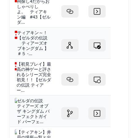
祠探し4だからお
しゃべりし
よ。 ティアキ
ン編 #43【ゼル
ダ...
ティアキン～！
【ゼルダの伝説
ティアーズオ
ブキングダム 】
＃５ -...
【初見プレイ】最
高の神ゲーと評さ
れるシリーズ完全
初見！！【ゼルダ
の伝説 ティア
ー...
ゼルダの伝説
ティアーズ オブ
ザ キングダム パ
ーフェクトガイ
ド パーフェ...
【ティアキン】井
戸の場所一覧と出