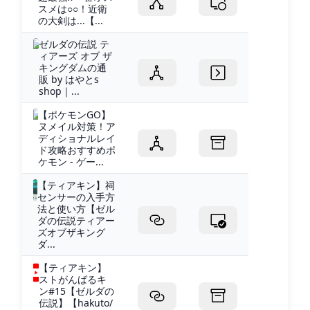
スメは○○！近衛
の大剣は...【...
ゼルダの伝説 テ
ィアーズ オブ ザ
キングダムの通
販 by はやとs
shop｜...
【ポケモンGO】
ヌメイル対策！ア
ディショナルレイ
ド攻略おすすめポ
ケモン - ゲー...
【ティアキン】祠
センサーの入手方
法と使い方【ゼル
ダの伝説ティアー
ズオブザキング
ダ...
【ティアキン】
ストがんばるキ
ン#15【ゼルダの
伝説】【hakuto/