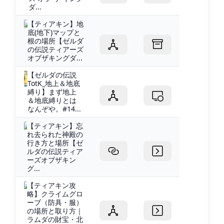
ダ...
【ティアキン】地
底(地下)マップと
根の場所【ゼルダ
の伝説ティアーズ
オブザキングダ...
【ゼルダの伝説
TotK_地上＆地底
縛り】まず地上
＆地底縛りとは
なんぞや。#14...
【ティアキン】忘
れ去られた神殿の
行き方と場所【ゼ
ルダの伝説ティア
ーズオブザキン
グ...
【ティアキン攻
略】クライムグロ
ーブ（防具・服）
の場所と取り方｜
ラムダの財宝・北