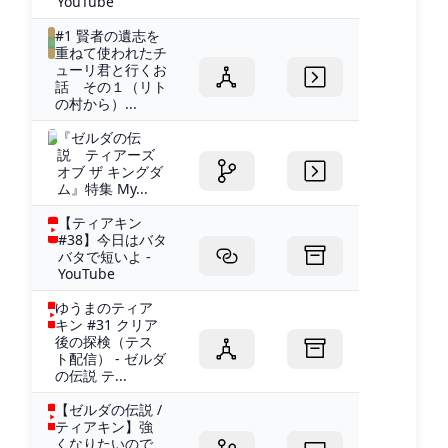
YouTube
#1 賢者の遺志を
重ねて使われたチ
ューリ君と行くお
話 その１（リト
の村から）...
『ゼルダの伝
説 ティアーズ
オブ ザ キングダ
ム』特集 My...
【ティアキン
#38】今日はバタ
バタで短いよ -
YouTube
ゆうまのティア
キン #31 クリア
後の探検（テス
ト配信） - ゼルダ
の伝説 テ...
【ゼルダの伝説 /
ティアキン】強
くなりたいので