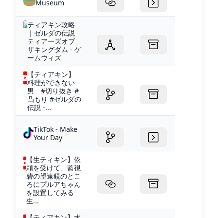
Museum
ティアキン攻略
｜ゼルダの伝説
ティアーズオブ
ザキングダム - ゲ
ームウィズ
【ティアキン】
料理ができない
男 #切り抜き #
凸もり #ゼルダの
伝説 -...
TikTok - Make
Your Day
【生ティキン】依
頼を受けて、監視
砦の望遠鏡のとこ
ろにプルアちゃん
を設置してみる
生...
【ティアキン】水