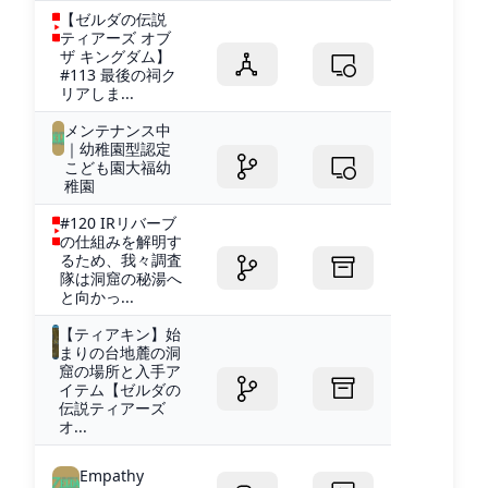
【ゼルダの伝説
ティアーズ オブ
ザ キングダム】
#113 最後の祠ク
リアしま...
メンテナンス中
｜幼稚園型認定
こども園大福幼
稚園
#120 IRリバーブ
の仕組みを解明す
るため、我々調査
隊は洞窟の秘湯へ
と向かっ...
【ティアキン】始
まりの台地麓の洞
窟の場所と入手ア
イテム【ゼルダの
伝説ティアーズ
オ...
Empathy