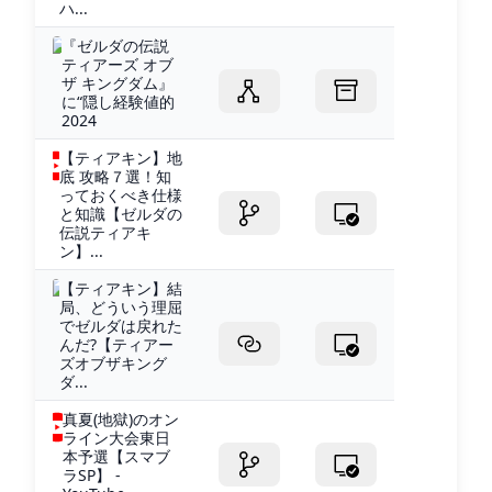
ハ...
『ゼルダの伝説
ティアーズ オブ
ザ キングダム』
に“隠し経験値的
2024
【ティアキン】地
底 攻略７選！知
っておくべき仕様
と知識【ゼルダの
伝説ティアキ
ン】...
【ティアキン】結
局、どういう理屈
でゼルダは戻れた
んだ?【ティアー
ズオブザキング
ダ...
真夏(地獄)のオン
ライン大会東日
本予選【スマブ
ラSP】 -