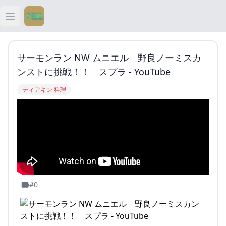
Open main menu
ティアキン
サーモンラン NW ムニエル 野良ノーミスカ
ティアキン 祠
ンストに挑戦！！ スプラ - YouTube
ティアキン 料理
ティアキン 武器
ティアキン 攻略
#0