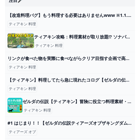
注目🎤
【改造料理バグ】もう料理する必要はありませんwww ※1.1.2で修正「ゼルダの伝説 ティアキン」 - YouTube
ティアキン 料理
ティアキン攻略：料理素材が取り放題!? ソナパノの祠周辺ガイド【ゼルダ ティアーズ オブ ザ キングダム日記＃43】 - 電撃オンライン
ティアキン 料理
リンクが食べた物を実際に食べながらクリア目指す企画で高級ジビエ食べてみたｗｗｗ【ティアキン】【料理】【ゼルダの伝説ティアーズオブザキングダム】Part3 - YouTube
ティアキン 料理
【ティアキン】料理してたら急に現れたコログ【ゼルダの伝説 ティアーズ オブ ザ キングダム】 - YouTube
ティアキン 料理
ゼルダの伝説【ティアキン】冒険に役立つ料理素材・群生地まとめ～地上編～
ティアキン 料理
#1 はじまり！！【ゼルダの伝説ティアーズオブザキングダム】 - YouTube
ティアーズ オブ