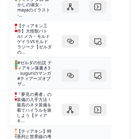
かしの淑女 -
mayaのイラスト
-...
【ティアキン工
作】大怪獣バト
ル! メカ・モルド
ゲイラVSモルド
ラジーク【ゼルダ
の...
#ゼルダの伝説 テ
ィアキン落書き3
- suguriのマンガ
#ティアーズオブ
ザ...
『夢見の勇者』の
装備の入手方法！
最高のネタ装備を
着てハイラルを旅
しよう【ティア
キ...
【ティアキン】時
系列と世界線の考