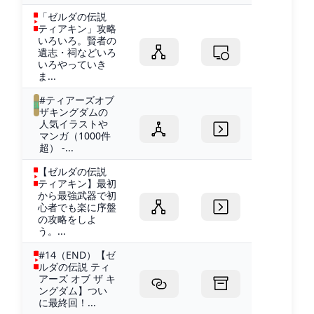
「ゼルダの伝説
ティアキン」攻略
いろいろ。賢者の
遺志・祠などいろ
いろやっていき
ま...
#ティアーズオブ
ザキングダムの
人気イラストや
マンガ（1000件
超） -...
【ゼルダの伝説
ティアキン】最初
から最強武器で初
心者でも楽に序盤
の攻略をしよ
う。...
#14（END）【ゼ
ルダの伝説 ティ
アーズ オブ ザ キ
ングダム】つい
に最終回！...