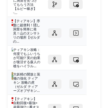
に洞窟を見つけ
てもらう方法
【ルピー稼ぎ】
-...
【ティアキン】序
盤に超便利！隠し
洞窟を簡単に発
見！山のヌシサト
リの場所【ゼルダ
の...
ティアキン攻略：
何度でもふいうち
が可能!? 実の効果
が復活する森人の
槍をハイラル...
大妖精の開放と装
備の強化 ティア
キン 攻略の虎
（ゼルダ ティア
ーズオブザキン...
【ティアキン】
自動回復×最強=
超最強!?一番オス