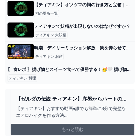
【ティアキン】オツツマの祠の行き方と宝箱｜ラウルの祝福【ゼルダの伝説ティアーズオブザキングダム】
祠の場所一覧
ティアキンで妖精が出現しないのはなぜですか？
ティアキン 大妖精
鳴潮 デイリーミッション解放 策を奔らせて残星を候ふ⑦ 洞窟に入る 第一章：瑝瓏・今州の来訪者 メインストーリー攻略 ＃３５ - ニコニコ動画
ティアキン 洞窟
〖 食レポ 〗揚げ物とスイーツ食べて優勝する！🥳🤍 揚げ物&スイーツバーチャル物産展背徳グルメフェスティバル！ #pr〖 #よあけいちか/#新人Vtuber 〗 - YouTube
ティアキン 料理
【ゼルダの伝説 ティアキン】序盤からハートの量
を一気に増やす方法 最強回復料理の作り方【ティ
【ティアキン】おすすめ動画●誰でも簡単に3分で完璧な
アーズ オブ ザ キングダム】【ZELDA TEARS OF
エアロバイクを作る方法
THE KINGDOM】攻略 - YOUTUBE
https://www.youtube.com/watch?v=xifLYA_fgYo●5連弓
厳選にも使える岩オクタ18体周回ルート
もっと読む
https://www.youtube.com/watch?v=UpEz7H7jlMYゼル