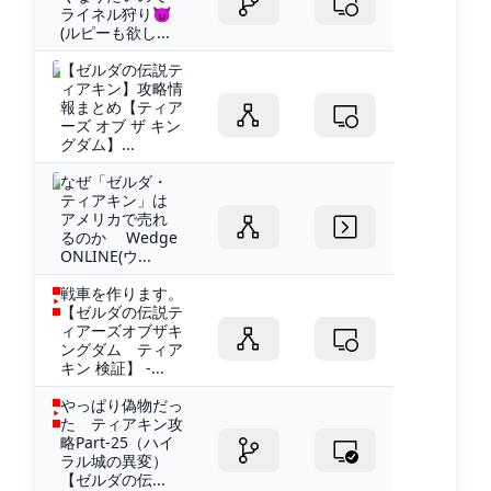
ライネル狩り😈
(ルピーも欲し...
【ゼルダの伝説テ
ィアキン】攻略情
報まとめ【ティア
ーズ オブ ザ キン
グダム】...
なぜ「ゼルダ・
ティアキン」は
アメリカで売れ
るのか Wedge
ONLINE(ウ...
戦車を作ります。
【ゼルダの伝説テ
ィアーズオブザキ
ングダム ティア
キン 検証】 -...
やっぱり偽物だっ
た ティアキン攻
略Part‐25（ハイ
ラル城の異変）
【ゼルダの伝...