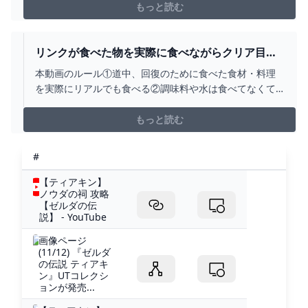
の方々⬇Ock、KiloVictor、Lightos_、ck、
もっと読む
ROBUXY2nd、ゲームキューブアドバンスetc…チャンネ
ル登録宜し...
リンクが食べた物を実際に食べながらクリア目指
す企画でまさかの食材食べてみたＷＷＷ【ティア
本動画のルール①道中、回復のために食べた食材・料理
キン】【料理】【ゼルダの伝説ティアーズオブザ
を実際にリアルでも食べる②調味料や水は食べてなくて
キングダム】PART2 - YOUTUBE
も使用OKPart１⤵https://youtu.be/wMXk8caamqYPart
３⤵https://youtu.be/EwLrqM-Rg40◆ナガレの
もっと読む
Twitter◆https://twitter.com/N...
#
【ティアキン】
ノウダの祠 攻略
【ゼルダの伝
説】 - YouTube
画像ページ
(11/12) 『ゼルダ
の伝説 ティアキ
ン』UTコレクシ
ョンが発売...