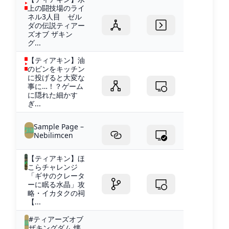
上の闘技場のライ
ネル3人目 ゼル
ダの伝説ティアー
ズオブ ザキン
グ...
【ティアキン】油
のビンをキッチン
に投げると大変な
事に…！？ゲーム
に隠れた細かす
ぎ...
Sample Page –
Nebilimcen
【ティアキン】ほ
こらチャレンジ
「ギサのクレータ
ーに眠る水晶」攻
略・イカタクの祠
【...
#ティアーズオブ
ザキングダム 懐