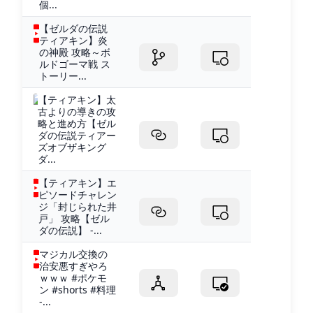
個...
【ゼルダの伝説
ティアキン】炎
の神殿 攻略～ボ
ルドゴーマ戦 ス
トーリー...
【ティアキン】太
古よりの導きの攻
略と進め方【ゼル
ダの伝説ティアー
ズオブザキング
ダ...
【ティアキン】エ
ピソードチャレン
ジ「封じられた井
戸」 攻略【ゼル
ダの伝説】 -...
マジカル交換の
治安悪すぎやろ
ｗｗｗ #ポケモ
ン #shorts #料理
-...