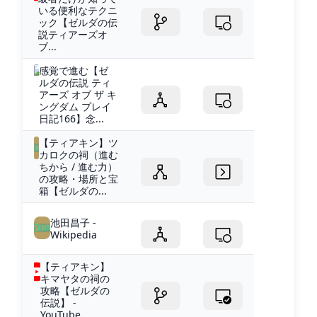
いる便利なテクニ
ック【ゼルダの伝
説ティアーズオ
ブ...
感覚で進む【ゼ
ルダの伝説 ティ
アーズ オブ ザ キ
ングダム プレイ
日記166】念...
【ティアキン】ツ
カロクの祠（進む
ちから / 進む力）
の攻略・場所と宝
箱【ゼルダの...
池田昌子 -
Wikipedia
【ティアキン】
キマヤタの祠の
攻略【ゼルダの
伝説】 -
YouTube