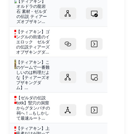
【ティアキン】
オルドラの龍岩
石 素材 - ゼルダ
の伝説 ティアー
ズオブザキン...
【ティアキン】ゴ
ングルの街道のイ
エロック ゼルダ
の伝説ティアーズ
オブザキングダ...
【ティアキン】こ
のゲームで一番難
しいのは料理だよ
な【ティアーズオ
ブザキングダ
ム】...
【ゼルダの伝説
totk】竪穴の洞窟
からグタンバチの
祠へ！…もしかし
て最速ルート...
【ティアキン】上
級者だけが知って