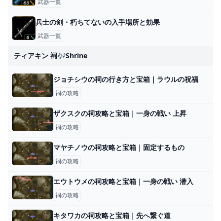
武器一覧
兵士の剣・朽ちてないの入手場所と効果
武器一覧
ティアキン 祠🎶shrine
ジョチシウの祠の行き方と宝箱｜ラウルの祝福
祠の攻略
ザクスクの祠攻略と宝箱｜一身の戦い 上昇
祠の攻略
マヤチノウの祠攻略と宝箱｜固定するもの
祠の攻略
エウトウメの祠攻略と宝箱｜一身の戦い 潜入
祠の攻略
キタワカの祠攻略と宝箱｜先へ繋ぐ道