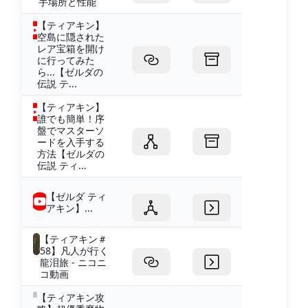
手場所と性能
【ティアキン】
空島に隠された
レア宝箱を開け
に行ってみた
ら...【ゼルダの
伝説 テ...
【ティアキン】
誰でも簡単！序
盤でマスターソ
ードを入手する
方法【ゼルダの
伝説 ティ...
【ゼルダ ティ
アキン】...
【ティアキン＃
58】凡人が行く
龍泪旅 - ニコニ
コ動画
【ティアキン攻