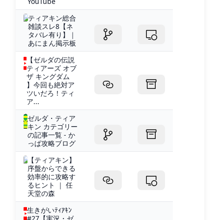
YouTube
ティアキン総合
雑談スレ8【ネ
タバレ有り】｜
あにまん掲示板
【ゼルダの伝説
ティアーズ オブ
ザ キングダム
】今回も絶対ア
ツいだろ！ティ
ア...
ゼルダ・ティア
キン カテゴリー
の記事一覧 - か
っぱ攻略ブログ
【ティアキン】
序盤からできる
効率的に攻略す
るヒント ｜ 任
天堂の森
生きがいﾃｨｱｷﾝ
#27【実況・ゼ