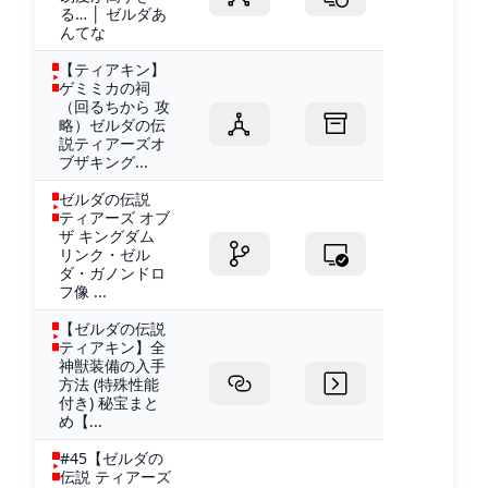
る… │ ゼルダあ
んてな
【ティアキン】
ゲミミカの祠
（回るちから 攻
略）ゼルダの伝
説ティアーズオ
ブザキング...
ゼルダの伝説
ティアーズ オブ
ザ キングダム
リンク・ゼル
ダ・ガノンドロ
フ像 ...
【ゼルダの伝説
ティアキン】全
神獣装備の入手
方法 (特殊性能
付き) 秘宝まと
め【...
#45【ゼルダの
伝説 ティアーズ