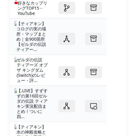
好きなカップリ
ングTOP15 -
YouTube
【ティアキン】
コログの実の場
所・マップまと
め｜全900箇所
【ゼルダの伝説
ティアー...
ゼルダの伝説
ティアーズ オブ
ザ キングダム
(Switch)のレビ
ュー・評...
【.LIVE】すずす
ずの第16回ゼル
ダの伝説 ティア
キン実況配信ま
とめ！ついに
四...
【ティアキン】
水の神殿攻略と