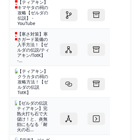
【ティアキン】
キマヤタの祠の
攻略【ゼルダの
伝説】 -
YouTube
【寒さ対策】寒
さガード装備の
入手方法！【ゼ
ルダの伝説/ティ
アキン/TotK】
-...
【ティアキン】
クラカタの祠の
攻略方法！【ゼ
ルダの伝説
TotK】
【ゼルダの伝説
ティアキン】完
熟火打ち石で大
儲け！と、炎無
効にもなる「耐
火の石...