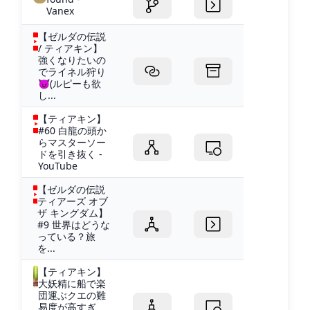
Vanex
【ゼルダの伝説
/ ティアキン】
強くなりたいの
でライネル狩り
😈(ルピーも欲
し...
【ティアキン】
#60 白龍の頭か
らマスターソー
ドを引き抜く -
YouTube
【ゼルダの伝説
ティアーズ オブ
ザ キングダム】
#9 世界はどうな
っている？旅
を...
【ティアキン】
大妖精に船で楽
団運ぶクエの難
易度が高すぎ