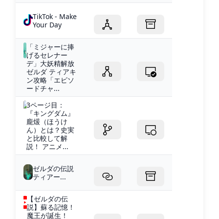
TikTok - Make
Your Day
「ミジャーに捧
げるセレナー
デ」大妖精解放
ゼルダ ティアキ
ン攻略「エピソ
ードチャ...
3ページ目：
『キングダム』
龐煖（ほうけ
ん）とは？史実
と比較して解
説！ アニメ...
ゼルダの伝説
ティアー...
【ゼルダの伝
説】蘇る記憶！
魔王が誕生！