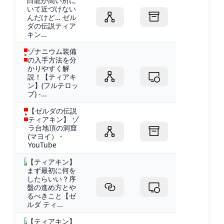
白龍が高い所に
いて近づけない
んだけど… ゼル
ダの伝説ティア
キン...
ゾナニウム装備
の入手方法を分
かりやすく解
説！【ティアキ
ン】(フルテロッ
プ) -...
【ゼルダの伝説
ティアキン】 ゾ
ラ台地頂の洞窟
(マヨイ） -
YouTube
【ティアキン】
まず最初に何を
したらいい？序
盤の進め方とや
るべきこと【ゼ
ルダ ティ...
【ティアキン】