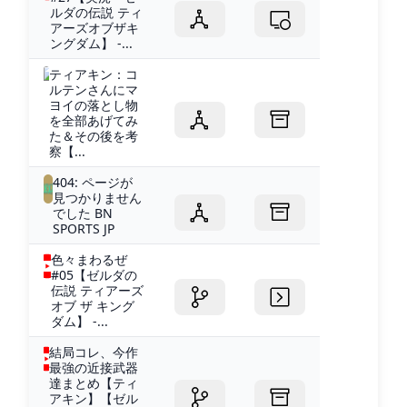
ルダの伝説 ティ
アーズオブザキ
ングダム】 -...
ティアキン：コ
ルテンさんにマ
ヨイの落とし物
を全部あげてみ
た＆その後を考
察【...
404: ページが
見つかりません
でした BN
SPORTS JP
色々まわるぜ
#05【ゼルダの
伝説 ティアーズ
オブ ザ キング
ダム】 -...
結局コレ、今作
最強の近接武器
達まとめ【ティ
アキン】【ゼル