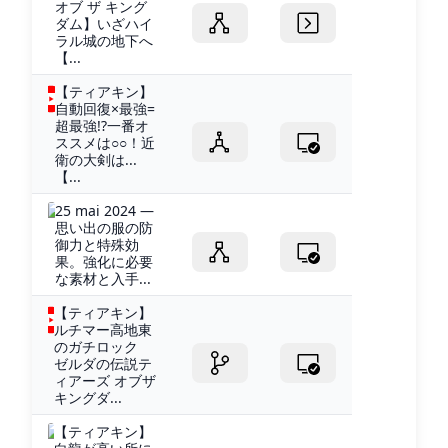
オブ ザ キング
ダム】いざハイ
ラル城の地下へ
【...
【ティアキン】
自動回復×最強=
超最強!?一番オ
ススメは○○！近
衛の大剣は...
【...
25 mai 2024 —
思い出の服の防
御力と特殊効
果。強化に必要
な素材と入手...
【ティアキン】
ルチマー高地東
のガチロック
ゼルダの伝説テ
ィアーズ オブザ
キングダ...
【ティアキン】