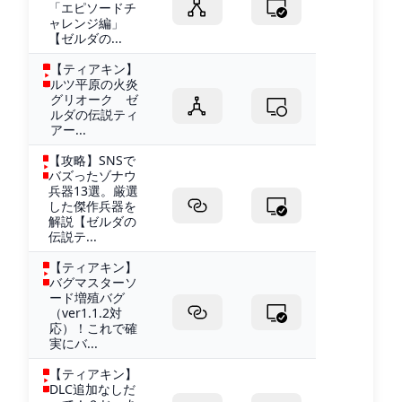
「エピソードチ
ャレンジ編」
【ゼルダの...
【ティアキン】
ルツ平原の火炎
グリオーク ゼ
ルダの伝説ティ
アー...
【攻略】SNSで
バズったゾナウ
兵器13選。厳選
した傑作兵器を
解説【ゼルダの
伝説テ...
【ティアキン】
バグマスターソ
ード増殖バグ
（ver1.1.2対
応）！これで確
実にバ...
【ティアキン】
DLC追加なしだ