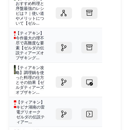
おすすめ料理と
序盤最強のレシ
ピは？｜使い道
やメリットにつ
いて【ゼル...
【ティアキン】
今作最大の理不
尽で高難度な要
素【ゼルダの伝
説ティアーズオ
ブザキング...
【ティアキン攻
略】調理鍋を使
った料理の仕方
とその効果【ゼ
ルダティアーズ
オブザキン...
【ティアキン】
キビナ湖南の雷
電グリオーク
ゼルダの伝説テ
ィアー...