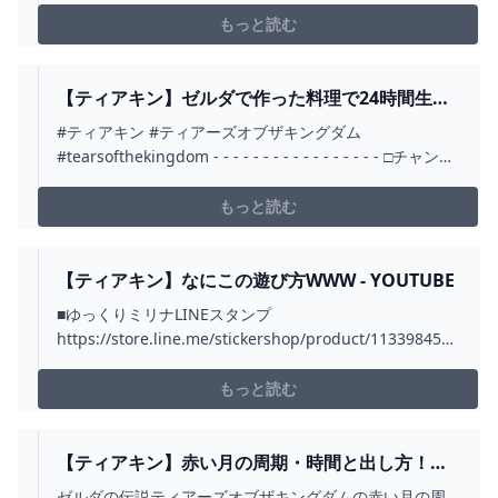
もっと読む
【ティアキン】ゼルダで作った料理で24時間生活
したら、最高に地獄の始まりになったＷＷＷ【ゼ
#ティアキン #ティアーズオブザキングダム
ルダの伝説 ティアーズ オブ ザ キングダム】 -
#tearsofthekingdom - - - - - - - - - - - - - - - - - □チャンネ
YOUTUBE
ル登録・通知お願いします！ / @tkaren_0714 □彼女たち
の活動☆夢ノ結唱 / @yumenokessho ☆すずさら / @c...
もっと読む
【ティアキン】なにこの遊び方WWW - YOUTUBE
■ゆっくりミリナLINEスタンプ
https://store.line.me/stickershop/product/11339845■
ゆっくりミリナグッズhttps://suzuri.jp/shihaininmil■ゼ
ルダマニアへの道
もっと読む
https://note.com/shihaininmil/n/n20e3638...
【ティアキン】赤い月の周期・時間と出し方！料
理と武器の復活頻度 - ゼルダ攻略WIKIティアキン
ゼルダの伝説ティアーズオブザキングダムの赤い月の周