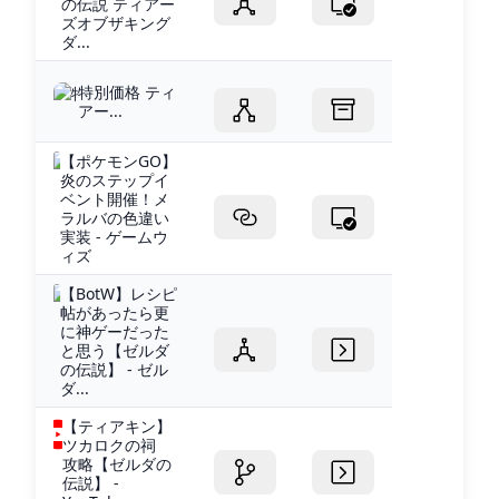
の伝説 ティアー
ズオブザキング
ダ...
特別価格 ティ
アー...
【ポケモンGO】
炎のステップイ
ベント開催！メ
ラルバの色違い
実装 - ゲームウ
ィズ
【BotW】レシピ
帖があったら更
に神ゲーだった
と思う【ゼルダ
の伝説】 - ゼル
ダ...
【ティアキン】
ツカロクの祠
攻略【ゼルダの
伝説】 -