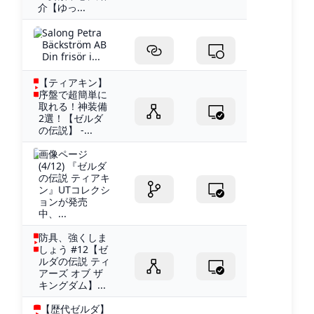
介【ゆっ...
Salong Petra
Bäckström AB
Din frisör i...
【ティアキン】
序盤で超簡単に
取れる！神装備
2選！【ゼルダ
の伝説】 -...
画像ページ
(4/12) 『ゼルダ
の伝説 ティアキ
ン』UTコレクシ
ョンが発売
中、...
防具、強くしま
しょう #12【ゼ
ルダの伝説 ティ
アーズ オブ ザ
キングダム】...
【歴代ゼルダ】