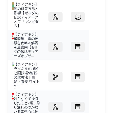
【ティアキン】
熱の対策方法と
影響【ゼルダの
伝説ティアーズ
オブザキングダ
ム】
【ティアキン】
超簡単！雷の神
殿を攻略＆解説
＆道案内【ゼル
ダの伝説ティア
ーズオブザ...
【ティアキン】
ライネルの場所
と闘技場5連戦
の攻略法｜白
髪・青髪 ワイト
の...
【ティアキン】
知らなくて後悔
したこと7選。取
り返しのつかな
い要素中心に紹