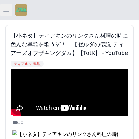
Open main menu
ティアキン
【小ネタ】ティアキンのリンクさん料理の時に
ティアキン 祠
色んな鼻歌を歌うぞ！！【ゼルダの伝説 ティ
アーズオブザキングダム】【TotK】 - YouTube
ティアキン 武器
ティアキン 料理
ティアキン 攻略
#0