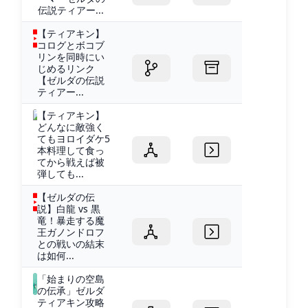
伝説ティアー...
【ティアキン】
コログとボコブ
リンを同時にい
じめるリンク
【ゼルダの伝説
ティアー...
【ティアキン】
どんなに敵強く
てもヨロイダケ5
本料理して食っ
てから戦えば被
弾しても...
【ゼルダの伝
説】白龍 vs 黒
竜！暴走する魔
王ガノンドロフ
との戦いの結末
は如何...
「始まりの空島
の伝承」ゼルダ
ティアキン攻略