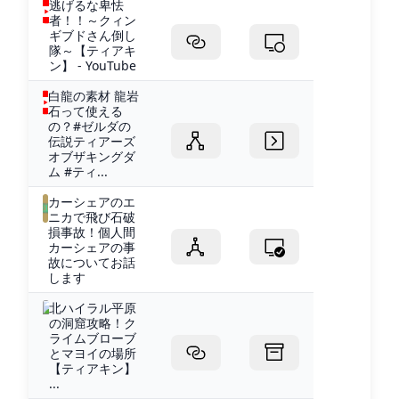
逃げるな卑怯
者！！～クィン
ギブドさん倒し
隊～【ティアキ
ン】 - YouTube
白龍の素材 龍岩
石って使える
の？#ゼルダの
伝説ティアーズ
オブザキングダ
ム #ティ...
カーシェアのエ
ニカで飛び石破
損事故！個人間
カーシェアの事
故についてお話
します
北ハイラル平原
の洞窟攻略！ク
ライムブローブ
とマヨイの場所
【ティアキン】
...