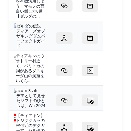
を有効活用しよ
う！マモノの面
白い倒し方8選
【ゼルダの...
ゼルダの伝説
ティアーズオブ
ザキングダムパ
ーフェクトガイ
ド
ティアキンのウ
オトリー村近
く、バミトカの
祠があるダスキ
ーダ山の洞窟を
いくら...
acum 3 zile —
デモとして見せ
たソフトのひと
つは、Wii 2024
【ティアキン】
トジダクカラの
根付近のデグガ
ーマ ゼルダの