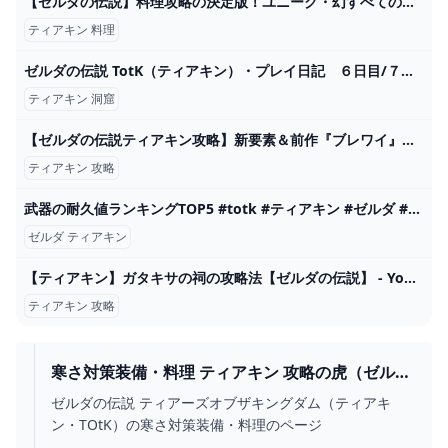
【ゼルダの伝説】料理攻略の決定版！ユニーク・幻すべての料理を完成させる！ブレスオブザワイルド【naotin】 - YouTube
ティアキン 料理
ゼルダの伝説 TotK（ティアキン）・プレイ日記 ６日目/７日目 - ちょっとしたゲーム日記：楽天ブログ
ティアキン 洞窟
【ゼルダの伝説ティアキン攻略】新要素＆前作『ブレワイ』との違いまとめ【ティアーズ オブ ザ キングダム】 ゲーム・エンタメ最新情報のファミ通.com
ティアキン 攻略
武器の耐久値ランキングTOP5 #totk #ティアキン #ゼルダ #zelda #shorts ランキングまとめ速報
ゼルダ ティアキン
【ティアキン】ガタキサの祠の攻略法【ゼルダの伝説】 - YouTube
ティアキン 攻略
寒さ対策装備・料理 ティアキン 攻略の虎（ゼルダ
ティアーズオブザキングダム）
ゼルダの伝説 ティアーズオブザキングダム（ティアキ
ン・TOtK）の寒さ対策装備・料理のページ