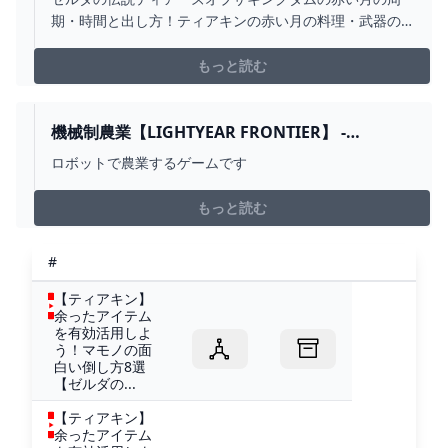
まとめ速報
期・時間と出し方！ティアキンの赤い月の料理・武器の
復活頻度について解説しています。
もっと読む
機械制農業【LIGHTYEAR FRONTIER】 -
YOUTUBE
ロボットで農業するゲームです
もっと読む
#
【ティアキン】
余ったアイテム
を有効活用しよ
う！マモノの面
白い倒し方8選
【ゼルダの...
【ティアキン】
余ったアイテム