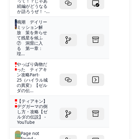
って！？じゃあ
続編がどうなる
か語ろうぜ！ -...
鳴潮 デイリー
ミッション解
放 策を奔らせ
て残星を候ふ
⑦ 洞窟に入
る 第一章：
瑝...
やっぱり偽物だ
った ティアキ
ン攻略Part‐
25（ハイラル城
の異変）【ゼル
ダの伝...
【ティアキン】
デグガーマの倒
し方・攻略【ゼ
ルダの伝説】 -
YouTube
Page not
found -