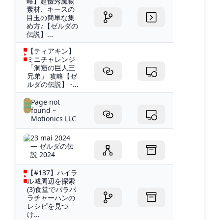
略】超優秀魔物
素材、キースの
目玉の簡単な集
め方♪【ゼルダの
伝説】...
【ティアキン】
ミニチャレンジ
「洞窟の巨人三
兄弟」 攻略【ゼ
ルダの伝説】 -...
Page not
found –
Motionics LLC
23 mai 2024
— ゼルダの伝
説 2024
【#137】ハイラ
ル城周辺を探索
(3)食堂でパラパ
ラチャーハンの
レシピを見つ
け...