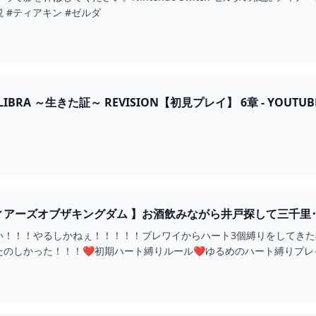
説 #ティアキン #ゼルダ
IBRA ～生きた証～ REVISION【初見プレイ】 6章 - YOUTUB
探して三千里･･･ #62 【 ファニル･Δ / セルフ受肉VTUBER 】 -
い！！！やるしかねぇ！！！！！ブレワイからハート3個縛りをしてきた
たのしかった！！！❤初期ハート縛りルール❤ゆるめのハート縛りプレ
ンツがあれば...