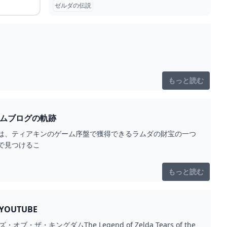
ゼルダの伝説
もっと読む
ースーツ入手法【ティアキン】 とあるゲームブログの軌跡
は、ティアキンのゲーム序盤で獲得できるラムダの財宝の一つ
で見つけるこ
もっと読む
OUTUBE
・キングダムThe Legend of Zelda Tears of the