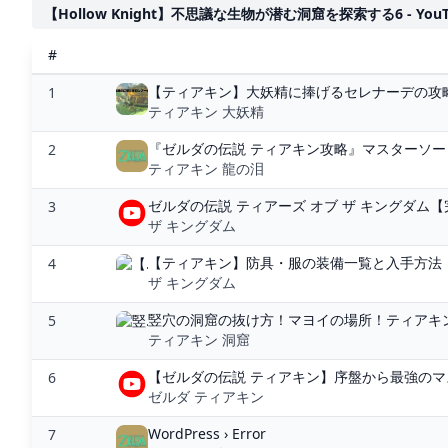
【Hollow Knight】不思議な生物が潜む洞窟を探索する6 - YouT
#
【ティアキン】大妖精に捧げるセレナーデの攻略
1
ティアキン 大妖精
『ゼルダの伝説 ティアキン攻略』マスターソード
2
ティアキン 龍の泪
ゼルダの伝説 ティアーズ オブ ザ キングダム【完全
3
ザ キングダム
【ティアキン】防具・服の装備一覧と入手方法｜
4
ザ キングダム
竪穴の洞窟の抜け方！マヨイの場所！ティアキンゼ
5
ティアキン 洞窟
【ゼルダの伝説 ティアキン】序盤から最強のマ
6
ゼルダ ティアキン
WordPress › Error
7