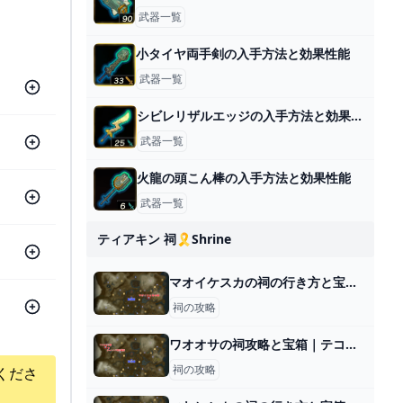
武器一覧
小タイヤ両手剣の入手方法と効果性能
武器一覧
シビレリザルエッジの入手方法と効果性能
武器一覧
火龍の頭こん棒の入手方法と効果性能
武器一覧
ティアキン 祠🎗️shrine
マオイケスカの祠の行き方と宝箱｜ラウルの祝福
祠の攻略
ワオオサの祠攻略と宝箱｜テコのちから
祠の攻略
くださ