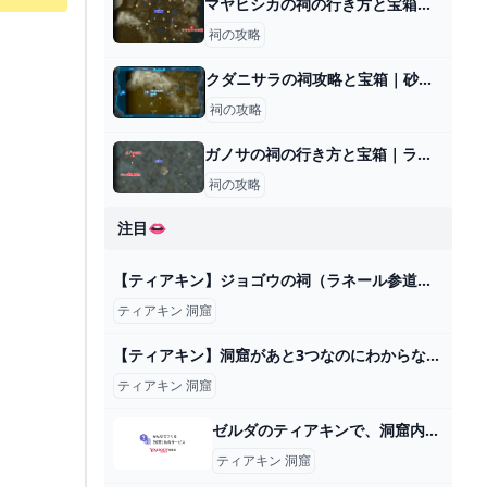
マヤヒシカの祠の行き方と宝箱｜ラウルの祝福
祠の攻略
クダニサラの祠攻略と宝箱｜砂上の橋梁
祠の攻略
ガノサの祠の行き方と宝箱｜ラウルの祝福
祠の攻略
注目👄
【ティアキン】ジョゴウの祠（ラネール参道東の洞窟）ゼルダの伝説ティアーズオブザキングダム - YouTube
ティアキン 洞窟
【ティアキン】洞窟があと3つなのにわからない件…見つけづらかった洞窟ってどこかある？【ティアーズオブザキングダム】 ゼルダの伝説ティアーズオブザキングダム(ティアキン)攻略まとめ-コログ速報
ティアキン 洞窟
ゼルダのティアキンで、洞窟内のマヨイを倒した後でも、同じ洞窟... - Yahoo!知恵袋
ティアキン 洞窟