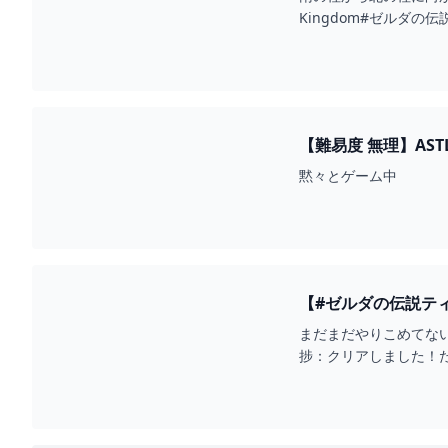
Kingdom#ゼルダの伝
【難易度 無理】ASTL
黙々とゲーム中
【#ゼルダの伝説ティアーズオブザキングダム 】お酒飲みながら井戸
YOUTUBE
まだまだやりこめてな
捗：クリアしました！
た場合は減らせるコンテ