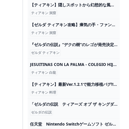
【ティアキン】隠しスポットから幻想的な風景まで！一度は訪れたい場所10選【ゼルダの伝説ティアーズオブザキングダム/豆知識】【ゆっくり解説】 - YouTube
ティアキン 洞窟
【ゼルダ ティアキン攻略】瘴気の手・ファントムガノンの倒し方。出現場所【ティアーズ オブ ザ キングダム】 ゲーム・エンタメ最新情報のファミ通.com
ティアキン 洞窟
『ゼルダの伝説』“デクの樹”のレゴが発売決定！ミニフィギュアも付属し、『時のオカリナ』『BotW』それぞれのバージョンで組み立て可能（インサイド） - Yahoo!ニュース
ゼルダ ティアキン
JESUITINAS CON LA PALMA - COLEGIO HIJAS DE JESÚS A CORUÑA
ティアキン 白龍
【ティアキン】最新Ver.1.2.1で能力移植バグ!! これで魔王の弓5連射も英傑装備に能力付加もラクラク作成出来る! ついでに装備増殖も! ゼルダの伝説Totk 能力状態移植バグ 裏技編 - YouTube
ティアキン 料理
「ゼルダの伝説 ティアーズ オブ ザ キングダム」の特別セットが割引価格になるキャンペーンが本日5月28日まで（GAME Watch） - Yahoo!ニュース
ゼルダの伝説
任天堂 Nintendo Switchゲームソフト ゼルダの伝説 Tears of the Kingdom（ティアーズ オブ ザ キングダム） HAC-P-AXN7A の通販 カテゴリ：ゲーム 任天堂 Nintendo 家電通販のコジマネット - 全品代引き手数料無料