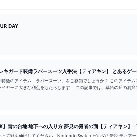
OUR DAY
草笛の丘の洞窟のエレキガード装備ラバ
が特徴のアイテム「ラバースーツ」をご存知でしょうか？ このアイテム
レイヤーに大きな利点をもたらします。 この記事では、草笛の丘の洞窟
K】雷の台地 地下への入り方 夢見の勇者の面【ティアキン】 - Y
を伸ばしてください。Nintendo Switch ゼルダの伝説 ティアーズ・オブ・ザ