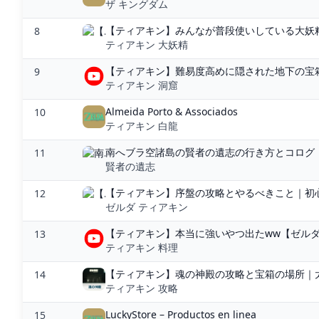
ザ キングダム
【ティアキン】みんなが普段使いしている大妖精
8
ティアキン 大妖精
【ティアキン】難易度高めに隠された地下の宝箱を
9
ティアキン 洞窟
Almeida Porto & Associados
10
ティアキン 白龍
11
賢者の遺志
【ティアキン】序盤の攻略とやるべきこと｜初心
12
ゼルダ ティアキン
【ティアキン】本当に強いやつ出たww【ゼルダの伝
13
ティアキン 料理
【ティアキン】魂の神殿の攻略と宝箱の場所｜太
14
ティアキン 攻略
LuckyStore – Productos en linea
15