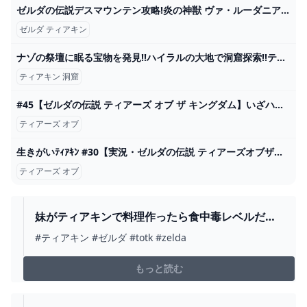
ゼルダの伝説デスマウンテン攻略!炎の神獣 ヴァ・ルーダニアを火口に追い込む方法解説。 - YouTube
ゼルダ ティアキン
ナゾの祭壇に眠る宝物を発見!!ハイラルの大地で洞窟探索!!ティアキン最速実況Part7【ゼルダの伝説 ティアーズ オブ ザ キングダム】 - YouTube
ティアキン 洞窟
#45【ゼルダの伝説 ティアーズ オブ ザ キングダム】いざハイラル城の地下へ【最終回】 - YouTube
ティアーズ オブ
生きがいﾃｨｱｷﾝ #30【実況・ゼルダの伝説 ティアーズオブザキングダム】 - YouTube
ティアーズ オブ
妹がティアキンで料理作ったら食中毒レベルだっ
た - YOUTUBE
#ティアキン #ゼルダ #totk #zelda
もっと読む