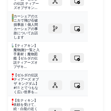
の伝説 ティアー
ズオブザキン...
カーシェアのエ
ニカで飛び石破
損事故！個人間
カーシェアの事
故についてお話
します
【ティアキン】
魔物(敵)一覧と入
手素材｜魔物図
鑑【ゼルダの伝
説ティアーズオ
ブザキ...
【ゼルダの伝説
ティアーズ オブ
ザ キングダム】
#11 とてつもな
く広い世界を...
【生ティキン】
依頼を受けて、
続・白龍の近く