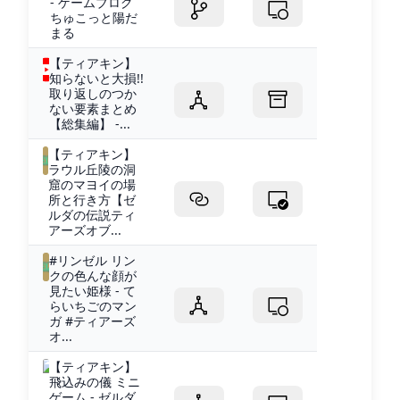
- ゲームブログ
ちゅこっと陽だ
まる
【ティアキン】
知らないと大損!!
取り返しのつか
ない要素まとめ
【総集編】 -...
【ティアキン】
ラウル丘陵の洞
窟のマヨイの場
所と行き方【ゼ
ルダの伝説ティ
アーズオブ...
#リンゼル リン
クの色んな顔が
見たい姫様 - て
らいちごのマン
ガ #ティアーズ
オ...
【ティアキン】
飛込みの儀 ミニ
ゲーム - ゼルダ