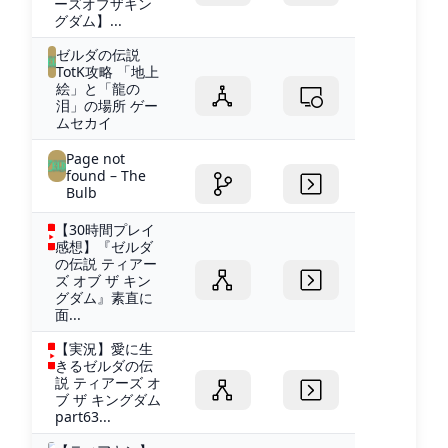
ーズオブザキン
グダム】...
ゼルダの伝説
TotK攻略 「地上
絵」と「龍の
泪」の場所 ゲー
ムセカイ
Page not
found – The
Bulb
【30時間プレイ
感想】『ゼルダ
の伝説 ティアー
ズ オブ ザ キン
グダム』素直に
面...
【実況】愛に生
きるゼルダの伝
説 ティアーズ オ
ブ ザ キングダム
part63...