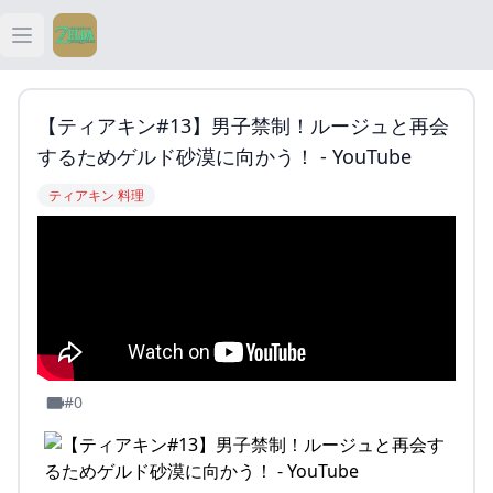
Open main menu
ティアキン
【ティアキン#13】男子禁制！ルージュと再会
ティアキン 祠
するためゲルド砂漠に向かう！ - YouTube
ティアキン 料理
ティアキン 武器
ティアキン 攻略
#0