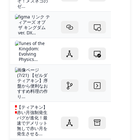
ぞ！メスネコの
ゼ...
figma リンク テ
ィアーズ オブ
ザ キングダム
ver. DX...
Tunes of the
Kingdom:
Evolving
Physics...
画像ページ
(7/21) 【ゼルダ
ティアキン】序
盤から便利なお
すすめ料理の作
り...
【ティアキン】
赤い月強制発生
バグが進化！最
速でデメリット
無しで赤い月を
発生させる...