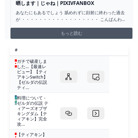
で計画を立てることをいう。普段の会話で青写真なんて
晒します｜じゃね｜PIXIVFANBOX
使ったことも聞いたこともないなぁ…そもそもあんまり読
あなたにもあるでしょう 舐めれずに顔射に終わった過去
まないけれど、小説なんかでも見たことない…使える状況
が ・・・・・・・・・・・・・・・・・・ こんばんわ～
にあんまり巡り合わないだけで、皆当たり前に知ってる
じゃねです。 いつも応援ありがとうございます♡ 最近の
語彙なんだろうか…私はお子様なので、それがたとえ瑣末
メンバーズ向け投稿について少し紹介します ▲でかデブ
もっと読む
なものでも、知らなかったことがあるとなんか悔しいと
とサウナで対面したあなたの物語。 イラスト5枚のSSで
思っちゃう。（隙自語）ブループリントってなんなん
す。 ▲以前投稿したイラスト＋SSの海パンくん...
#
ガチで破産しま
した…【最速レ
ビュー】【ティ
アキンSwitch】
【ゼルダの伝説
ティ...
料理について -
ゼルダの伝説 テ
ィアーズオブザ
キングダム【テ
ィアキン】完全
攻...
【ティアキン】