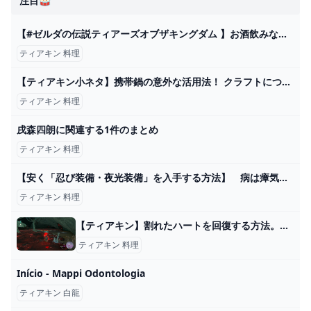
注目🥁
【#ゼルダの伝説ティアーズオブザキングダム 】お酒飲みながら井戸探して三千里･･･ #62 【 ファニル･δ / セルフ受肉Vtuber 】 - YouTube
ティアキン 料理
【ティアキン小ネタ】携帯鍋の意外な活用法！ クラフトにつかったり矢で撃ったりと便利な鍋 - YouTube
ティアキン 料理
戌森四朗に関連する1件のまとめ
ティアキン 料理
【安く「忍び装備・夜光装備」を入手する方法】 病は瘴気から ミニチャレンジ 5000ルピー ヒダマリ草の場所 カカリコ村 攻略 ゼルダの伝説 ティアーズ オブ ザ キングダム ティアキン - YouTube
ティアキン 料理
【ティアキン】割れたハートを回復する方法。瘴気ダメージの回復について【ゼルダの伝説ティアーズオブザキングダム】
ティアキン 料理
Início - Mappi Odontologia
ティアキン 白龍