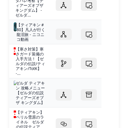
タバレ考察【テ
ィアーズオブザ
キングダム】 -
ゼルダ...
【ティアキン＃
80】凡人が行く
龍泪旅 - ニコニ
コ動画
【寒さ対策】寒
さガード装備の
入手方法！【ゼ
ルダの伝説/ティ
アキン/TotK】
-...
ゼルダ ティアキ
ン 攻略メニュー
【ゼルダの伝説
ティアーズオブ
ザ キングダム】
【ティアキン】
ベリル雪原のラ
イネル ゼルダ
の伝説ティア