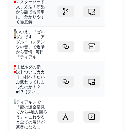
マスターソード
入手方法！序盤
から誰でも簡単
に！分かりやす
く徹底解...
いいえ、『ゼル
ダ』です―「ア
ダルトコンテン
ツの音」で近隣
から苦情…毎日
『ティアキ...
【ゼルダの伝
説】ついにカカ
リコ村へ！だい
ぶ変わってしま
ったのか！？
#17【ティ...
ティアキンで
「龍の涙全部見
てから4地方回ろ
う」←これやる
と全ての展開が
茶番になる...