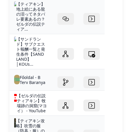
【ティアキン】
地上絵にある龍
の泪ってネタバ
レ要素あるの？
ゼルダの伝説テ
ィア...
【サンドラン
ド】サブクエス
ト報酬一覧と発
生条件【SAND
LAND】
│KOUs...
Főoldal - B
Terv Baranya
【ゼルダの伝説
ティアキン】牧
場跡の洞窟(マヨ
イ） - YouTube
【ティアキン攻
略】吹雪の服
（防具・服）の