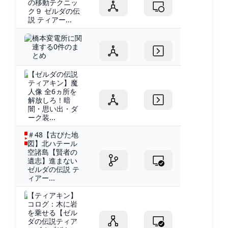
の移動テクニッ
ク９ ゼルダの伝
説 ティアー...
橋本変電所に関
連する0件のま
とめ
【ゼルダの伝説
ティアキン】魔
人像 全6ヵ所を
解放しろ！暗
闇・思い出・ダ
ーク装...
＃48【古びた地
図】北ハテール
空諸島【賢者の
遺志】進まない
ゼルダの伝説 テ
ィアー...
【ティアキン】
コログ：木に岩
を乗せる【ゼル
ダの伝説ティア