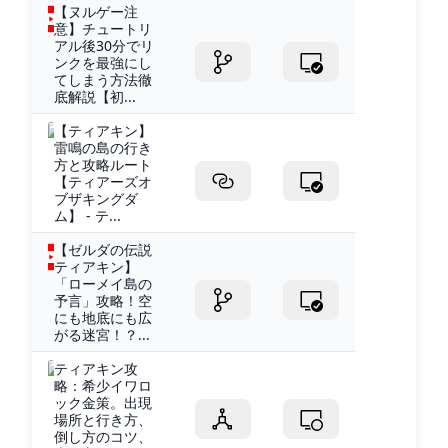
【ヌルゲー注
意】チュートリ
アル後30分でリ
ンクを最強にし
てしまう方法徹
底解説【初...
【ティアキン】
雷鳴の島の行き
方と攻略ルート
【ティアーズオ
ブザキングダ
ム】 - テ...
【ゼルダの伝説
ティアキン】
「ローメイ島の
予言」攻略！空
にも地底にも広
がる迷宮！？...
ティアキン攻
略：希少イワロ
ック金策。出現
場所と行き方、
倒し方のコツ、