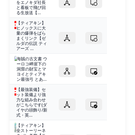
をエノキダ社長
と看板で飛び回
る生放送【...
【ティアキン】
ヒノックスに大
量の爆弾をばら
まくリンク【ゼ
ルダの伝説 ティ
アーズ ...
海賊の古文書 ウ
ーロコ岬崖下の
洞窟の財宝とマ
ヨイとティアキ
ン最強弓 とあ...
【最強装備】セ
ット装備より強
力な組み合わせ
がこちらです(ダ
イヤの頭飾り/新
式・英...
【ティアキン】
全ストーリーネ