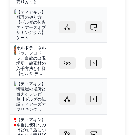
売り方まと...
【ティアキン】
料理のやり方
【ゼルダの伝説
ティアーズオブ
ザキングダム】 -
ゲーム...
オルドラ、ネル
ドラ、フロド
ラ、白龍の出現
場所！龍素材の
入手方法と仕様
【ゼルダ テ...
【ティアキン】
料理屋の場所と
貰えるレシピ一
覧【ゼルダの伝
説ティアーズオ
ブザキング...
【ティアキン】
本当に便利なの
はどれ？盾につ
けたい神素材10