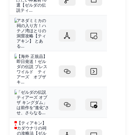
選【ゼルダの伝
説ティ...
アネダミミカの
祠の入り方！ハ
テノ湾ほとりの
洞窟攻略【ティ
アキン】 とあ
る...
【海外 正規品】
即日発送！ゼル
ダの伝説 ブレス
ワイルド ティ
アーズ オブザ
キ...
「ゼルダの伝説
ティアーズ オブ
ザ キングダム」
は前作を“進化”さ
せ、さらなる...
【ティアキン】
カダウナリの祠
の攻略法【ゼル