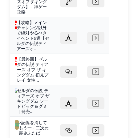
ズオブザキング
ダム】 - 神ゲー
攻略
【攻略】メイン
チャレンジ以外
で絶対やるべき
イベント9選【ゼ
ルダの伝説ティ
アーズオ...
【最終回】ゼル
ダの伝説 ティア
ーズ オブ ザ キ
ングダム 初見プ
レイ 女性...
ゼルダの伝説 テ
ィアーズ オブ ザ
キングダム ソー
ドピック＆グミ
｜発売...
>記憶を消して
もう一 - 二次元
裏＠ふたば