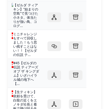
【ゼルダ ティア
キン】“始まりの
空島”で見つけた
小ネタ。体当た
りが強い鳥、コ
ログ...
ミニチャレンジ
もすべて回収し
ました！もう思
い残すことはな
い！！【ゼルダ
の伝説 テ...
#45【ゼルダの
伝説 ティアーズ
オブ ザ キングダ
ム】いざハイラ
ル城の地下へ
【...
【生ティキン】
依頼を受けて、
白龍の近くをエ
ノキダ社長と看
板で飛び回る生