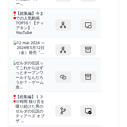
ー...
【総集編】今ま
での人気動画
TOP10！【ティ
アキン】 -
YouTube
12 mai 2024 —
2024年5月12日
（金）発売『...
ゼルダの伝説っ
てこれからはず
っとオープンワ
ールドなんだろ
うか？ – ゲーム
攻...
【総集編】１３
０時間 独り言を
喋り続けた男の
ゼルダの伝説の
ティアーズ オブ
ザ ...