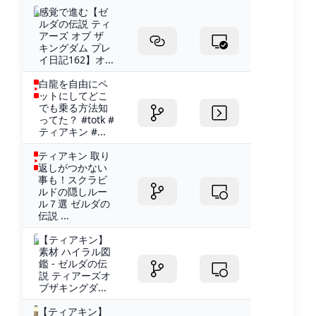
感覚で進む【ゼ
ルダの伝説 ティ
アーズ オブ ザ
キングダム プレ
イ日記162】オ...
白龍を自由にペ
ットにしてどこ
でも乗る方法知
ってた？ #totk #
ティアキン #...
ティアキン 取り
返しがつかない
事も！スクラビ
ルドの隠しルー
ル７選 ゼルダの
伝説 ...
【ティアキン】
素材 ハイラル図
鑑 - ゼルダの伝
説 ティアーズオ
ブザキングダ...
【ティアキン】