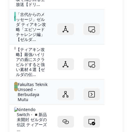
放送【ドリ...
「古代からのメ
ッセージ」ゼル
ダ ティアキン攻
略「エピソード
チャレンジ編」
【ゼルダ...
【ティアキン攻
略】最強ハイリ
アの盾にスクラ
ビルドすると強
い素材４選【ゼ
ルダの伝...
Fakultas Teknik
Unsoed –
Berbudaya
Mutu
Nintendo
Switch - ◾️新品
未開封 ゼルダの
伝説 ティアーズ
...