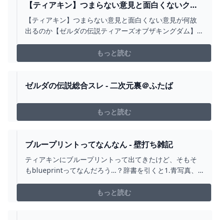
【ティアキン】つまらない意見と面白くないクソ
ゲー評価と賛否出るのか考える【ゼルダの伝説テ
【ティアキン】つまらない意見と面白くない意見が何故
ィアーズオブザキングダム】 - 【遊戯王 最新情
出るのか【ゼルダの伝説ティアーズオブザキングダム】
報】まいログ:遊戯王TCGやトレンド情報まとめ
【ゼルダの伝説ティアーズオブザキングダム】 ゼルダの
伝説「ティアーズ オブ ザ キングダム」における【ティア
もっと読む
キン】つまらない意見と面白くない意見が何故出るのか
【ゼルダの伝説ティアーズオブザキングダム】 最新情報
はこちら⇒…
ゼルダの伝説総合スレ - 二次元裏＠ふたば
もっと読む
ブループリントってなんなん - 壁打ち雑記
ティアキンにブループリントって出てきたけど、そもそ
もblueprintってなんだろう…？辞書を引くと1.青写真、
設計図（建築）2.（…のための）詳細な計画3.遺伝情報と
のことだった。…青写真って何なん？？青写真について調
もっと読む
べてみたよ。1.複写法の一種。鉄塩を感光紙とし、青色の
画像を得る写真。2.転じて、未来の構想。青写真を描く、