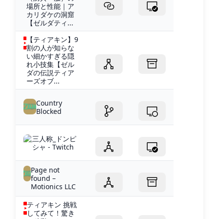
場所と性能｜ア
カリダケの洞窟
【ゼルダティ...
【ティアキン】9
割の人が知らな
い細かすぎる隠
れ小技集【ゼル
ダの伝説ティア
ーズオブ...
Country
Blocked
三人称_ドンピ
シャ - Twitch
Page not
found –
Motionics LLC
ティアキン 挑戦
してみて！驚き