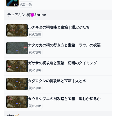
武器一覧
ティアキン 祠😈shrine
ルナキタの祠攻略と宝箱｜運ぶかたち
祠の攻略
ナタカカの祠の行き方と宝箱｜ラウルの祝福
祠の攻略
ガササの祠攻略と宝箱｜切断のタイミング
祠の攻略
タダロクンの祠攻略と宝箱｜火と水
祠の攻略
タウヨシプニの祠攻略と宝箱｜進むか戻るか
祠の攻略