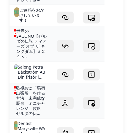
ご迷惑をおか
けしていま
す！
世界の
SAGONO【ゼル
ダの伝説 ティア
ーズ オブ ザ キ
ングダム】＃２
４ -...
Salong Petra
Bäckström AB
Din frisör i...
監視砦に「馬宿
出張所」を作る
方法 未完成な
厩舎 ミニチャ
レンジ 攻略
ゼルダの伝...
Dentist
Marysville WA