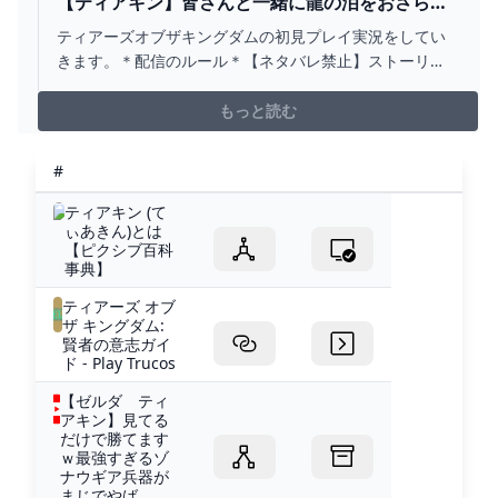
【ティアキン】皆さんと一緒に龍の泪をおさらい
します！【ゼルダの伝説】 - YOUTUBE
ティアーズオブザキングダムの初見プレイ実況をしてい
きます。＊配信のルール＊【ネタバレ禁止】ストーリ
ー、謎解きなどのすべてに関するネタバレ・アドバイ
ス・指示コメントは、削除およびブロックの対象になり
もっと読む
ますのでお控えください。配信中、私はコメント欄をあ
まり見ることが出来ないかもしれませんが、コメント欄
#
には初見の方もいら...
ティアキン (て
ぃあきん)とは
【ピクシブ百科
事典】
ティアーズ オブ
ザ キングダム:
賢者の意志ガイ
ド - Play Trucos
【ゼルダ ティ
アキン】見てる
だけで勝てます
ｗ最強すぎるゾ
ナウギア兵器が
まじでやば...