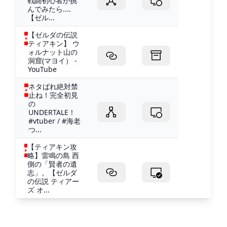
戦闘初心者が挑
んでみたら....
【ゼル...
【ゼルダの伝説
ティアキン】 ウ
ォルナット山の
洞窟(マヨイ） -
YouTube
ネタばれ絶対禁
止ね！完全初見
の
UNDERTALE！
#vtuber / #海老
つ...
【ティアキン攻
略】雷鳴の島 西
側の「賢者の遺
志」。【ゼルダ
の伝説 ティアー
ズ オ...