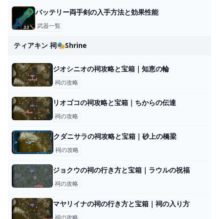
バッテリー両手剣の入手方法と効果性能
武器一覧
ティアキン 祠🎭shrine
ジオシニオの祠攻略と宝箱｜知恵の輪
祠の攻略
リオゴコの祠攻略と宝箱｜ちからの伝達
祠の攻略
クダニサラの祠攻略と宝箱｜砂上の橋梁
祠の攻略
ジョクウの祠の行き方と宝箱｜ラウルの祝福
祠の攻略
マヤリイナの祠の行き方と宝箱｜祠の入り方
祠の攻略