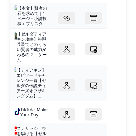
【本文】賢者の
石を求めて｜1
ページ - 小説投
稿エブリスタ
【ゼルダティア
キン攻略】神獣
兵装でどのくら
い賢者の威力変
わるの？ – ゲー
ム...
【ティアキン】
エピソードチャ
レンジ一覧【ゼ
ルダの伝説ティ
アーズオブザキ
ングダム】...
TikTok - Make
Your Day
スナザラシ、空
を駆ける【ゼル