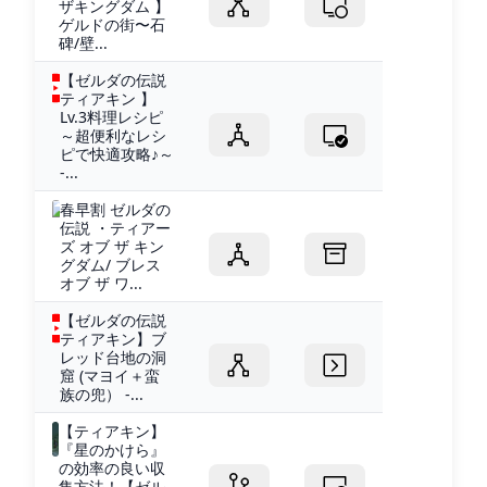
ザキングダム 】
ゲルドの街〜石
碑/壁...
【ゼルダの伝説
ティアキン 】
Lv.3料理レシピ
～超便利なレシ
ピで快適攻略♪～
-...
春早割 ゼルダの
伝説 ・ティアー
ズ オブ ザ キン
グダム/ ブレス
オブ ザ ワ...
【ゼルダの伝説
ティアキン】ブ
レッド台地の洞
窟 (マヨイ＋蛮
族の兜） -...
【ティアキン】
『星のかけら』
の効率の良い収
集方法！【ゼル