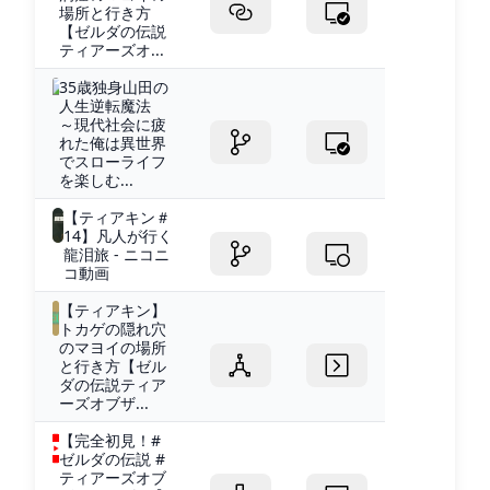
場所と行き方
【ゼルダの伝説
ティアーズオ...
35歳独身山田の
人生逆転魔法
～現代社会に疲
れた俺は異世界
でスローライフ
を楽しむ...
【ティアキン＃
14】凡人が行く
龍泪旅 - ニコニ
コ動画
【ティアキン】
トカゲの隠れ穴
のマヨイの場所
と行き方【ゼル
ダの伝説ティア
ーズオブザ...
【完全初見！#
ゼルダの伝説 #
ティアーズオブ