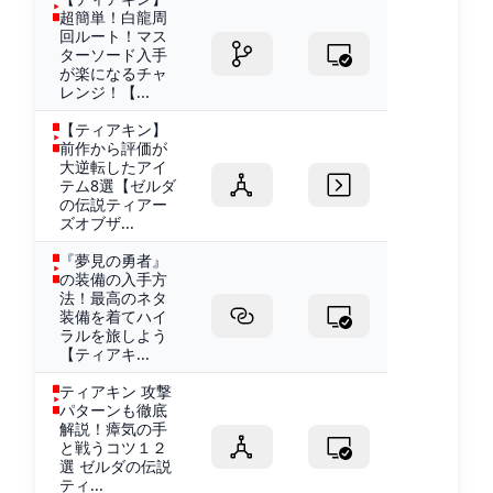
超簡単！白龍周
回ルート！マス
ターソード入手
が楽になるチャ
レンジ！【...
【ティアキン】
前作から評価が
大逆転したアイ
テム8選【ゼルダ
の伝説ティアー
ズオブザ...
『夢見の勇者』
の装備の入手方
法！最高のネタ
装備を着てハイ
ラルを旅しよう
【ティアキ...
ティアキン 攻撃
パターンも徹底
解説！瘴気の手
と戦うコツ１２
選 ゼルダの伝説
ティ...