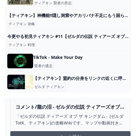
ティアキン 賢者の意志
【ティアキン】神機能!!隠し洞窟やアカリバナ不足にもう困らない！【ティアーズオブザキングダム 攻略】 - YouTube
ティアキン 攻略
今更やる初見ティアキン #11【ゼルダの伝説 ティアーズ オブ ザ キングダム】 - YouTube
ティアキン 料理
TikTok - Make Your Day
賢者の遺志
【ティアキン】盟約の分身をリンクの近くに呼ぶ方法【ゼルダの伝説ティアーズオブザキングダム】
ゼルダ ティアキン
コメント/龍の泪 - ゼルダの伝説 ティアーズオブザ
キングダム 攻略WIKI ティアキン ： ヘイグ攻略ま
「ゼルダの伝説 ティアーズ オブ ザ キングダム」(ゼルダ
とめWIKI
TotK、ティアキン)の攻略Wikiです。マップや動画付きで
解説していきます！