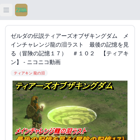
Open main menu
ティアキン
ゼルダの伝説ティアーズオブザキングダム メ
ティアキン 祠
インチャレンジ龍の泪ラスト 最後の記憶を見
る（冒険の記憶１７） ＃１０２ 【ティアキ
ティアキン 武器
ン】 - ニコニコ動画
ティアキン 龍の泪
ティアキン 攻略