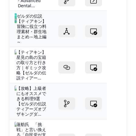
- Advanced
Dental...
ゼルダの伝説
【ティアキン】
冒険に役立つ料
理素材・群生地
まとめ～地上編
～
【ティアキン】
星見の島の宝箱
の取り方と行き
方｜ギミック攻
略【ゼルダの伝
説ティアー...
【攻略】上級者
にもオススメで
きる料理9選
【ゼルダの伝説
ティアーズオブ
ザキングダ...
蓮舫氏 「挑
戦」と言い換え
る「自民党が支