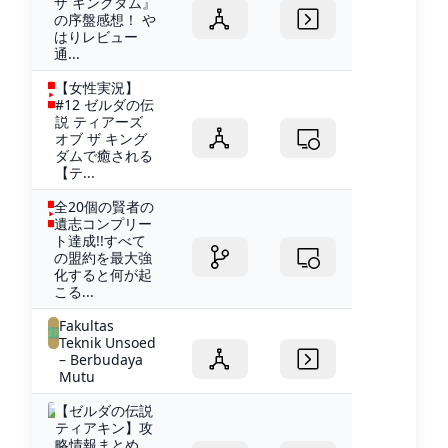
ザ キングダム』
の序盤感想！ や
はりレビュー
通...
【女性実況】
#12 ゼルダの伝
説 ティアーズ
オブ ザ キング
ダムで癒される
【テ...
全20個の賢者の
遺志コンプリー
ト達成!!すべて
の盟約を最大強
化すると何が起
こる...
Fakultas
Teknik Unsoed
– Berbudaya
Mutu
【ゼルダの伝説
ティアキン】攻
略情報まとめ