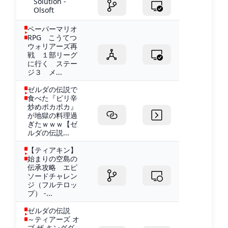
Solution -
Olsoft
ペーパーマリオ
RPG こうてつ
ウォリアーズ再
戦 １部リーグ
に行く ステー
ジ３ メ...
ゼルダの伝説で
食べた『ピリ辛
炒めポカポカ』
が地獄の料理過
ぎたｗｗｗ【ゼ
ルダの伝説...
【ティアキン】
始まりの空島の
伝承攻略 エピ
ソードチャレン
ジ（フルテロッ
プ） -...
ゼルダの伝説
～ティアーズ オ
ブ ザ キングダ