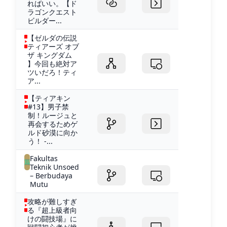
ればいい。【ド
ラゴンクエスト
ビルダー...
【ゼルダの伝説
ティアーズ オブ
ザ キングダム
】今回も絶対ア
ツいだろ！ティ
ア...
【ティアキン
#13】男子禁
制！ルージュと
再会するためゲ
ルド砂漠に向か
う！ -...
Fakultas
Teknik Unsoed
– Berbudaya
Mutu
攻略が難しすぎ
る『超上級者向
けの闘技場』に