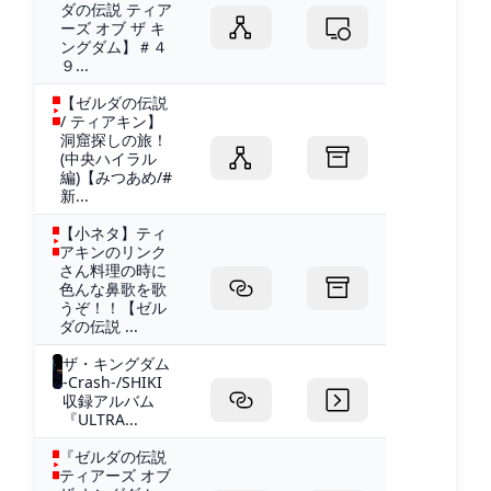
ダの伝説 ティア
ーズ オブ ザ キ
ングダム】＃４
９...
【ゼルダの伝説
/ ティアキン】
洞窟探しの旅！
(中央ハイラル
編)【みつあめ/#
新...
【小ネタ】ティ
アキンのリンク
さん料理の時に
色んな鼻歌を歌
うぞ！！【ゼル
ダの伝説 ...
ザ・キングダム
-Crash-/SHIKI
収録アルバム
『ULTRA...
『ゼルダの伝説
ティアーズ オブ