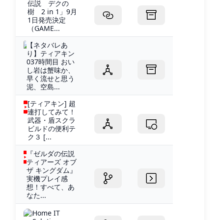
伝説 デクの
樹 2 in 1」9月
1日発売決定
（GAME...
【ネタバレあ
り】ティアキン
037時間目 おい
し岩は蟹味か、
早く流せと思う
泥、空島...
[ティアキン] 超
連打してみて！
武器・盾スクラ
ビルドの便利テ
ク３ [...
『ゼルダの伝説
ティアーズ オブ
ザ キングダム』
実機プレイ感
想！すべて、あ
なた...
Home IT