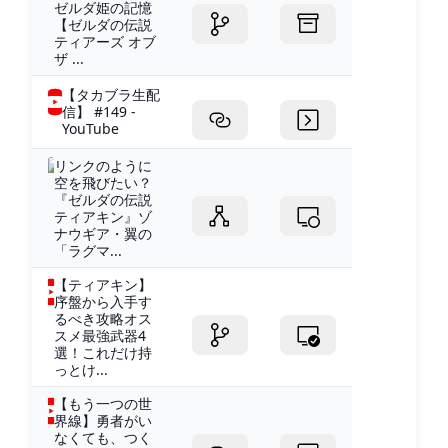
ゼルダ姫の記憶
【ゼルダの伝説
ティアーズ オブ
ザ ...
【タカブラ生配
信】 #149 -
YouTube
リンクのように
空を飛びたい？
『ゼルダの伝説
ティアキン』ゾ
ナウギア・翼の
「ラグマ...
【ティアキン】
序盤から入手す
るべき攻略オス
スメ最強武器4
選！これだけ持
っとけ...
【もう一つの世
界線】勇者がい
なくても、つく