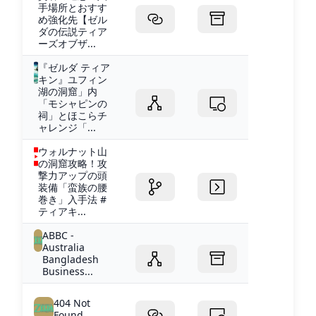
手場所とおすす
め強化先【ゼル
ダの伝説ティア
ーズオブザ...
『ゼルダ ティア
キン』ユフィン
湖の洞窟」内
「モシャピンの
祠」とほこらチ
ャレンジ「...
ウォルナット山
の洞窟攻略！攻
撃力アップの頭
装備「蛮族の腰
巻き」入手法 #
ティアキ...
ABBC -
Australia
Bangladesh
Business...
404 Not
Found