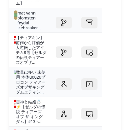
ム】
mat vann
blomsten
føydal
icebreaker...
【ティアキン】
前作から評価が
大逆転したアイ
テム8選【ゼルダ
の伝説ティアー
ズオブザ...
数量は多い 未使
用 本体u0026プ
ロコン ティアー
ズオブザキング
ダムエディシ...
雷神と結婚💍
⚡【ゼルダの伝
説 ティアーズ
オブ ザ キング
ダム】#13 -...