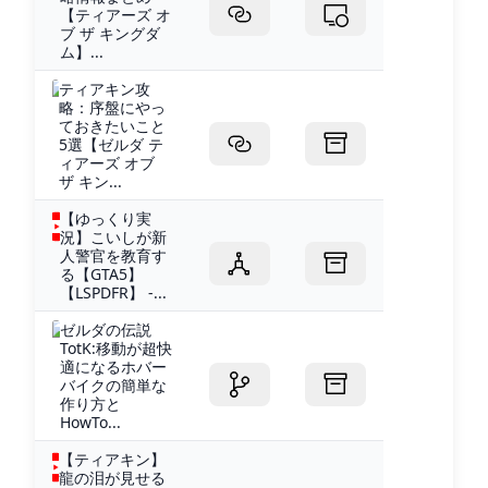
【ティアーズ オ
ブ ザ キングダ
ム】...
ティアキン攻
略：序盤にやっ
ておきたいこと
5選【ゼルダ テ
ィアーズ オブ
ザ キン...
【ゆっくり実
況】こいしが新
人警官を教育す
る【GTA5】
【LSPDFR】 -...
ゼルダの伝説
TotK:移動が超快
適になるホバー
バイクの簡単な
作り方と
HowTo...
【ティアキン】
龍の泪が見せる