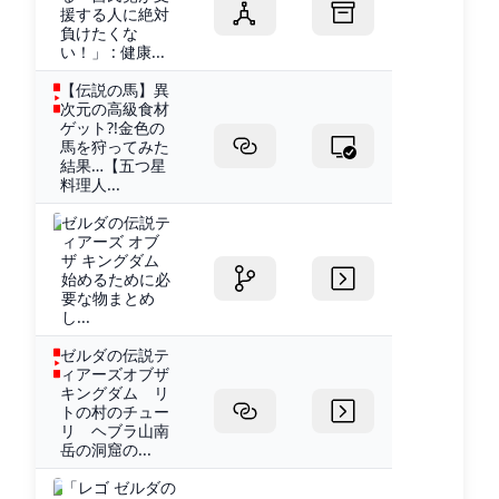
援する人に絶対
負けたくな
い！」 : 健康...
【伝説の馬】異
次元の高級食材
ゲット?!金色の
馬を狩ってみた
結果…【五つ星
料理人...
ゼルダの伝説テ
ィアーズ オブ
ザ キングダム
始めるために必
要な物まとめ
し...
ゼルダの伝説テ
ィアーズオブザ
キングダム リ
トの村のチュー
リ ヘブラ山南
岳の洞窟の...
「レゴ ゼルダの