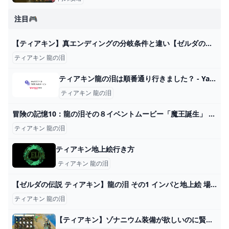
注目🎮
【ティアキン】真エンディングの分岐条件と違い【ゼルダの伝説ティアーズオブザキングダム】 - ゲームウィズ
ティアキン 龍の泪
ティアキン龍の泪は順番通り行きました？ - Yahoo!知恵袋
ティアキン 龍の泪
冒険の記憶10：龍の泪その８イベントムービー「魔王誕生」 #ティアキン #イベント #ゼルダの伝説 #ゼルダの伝説ティアーズオブザキングダム #イベントムービー #龍の泪 - YouTube
ティアキン 龍の泪
ティアキン地上絵行き方
ティアキン 龍の泪
【ゼルダの伝説 ティアキン】龍の泪 その1 インパと地上絵 場所 行き方 攻略【ティアーズオブザキングダム】 - YouTube
ティアキン 龍の泪
【ティアキン】ゾナニウム装備が欲しいのに賢者の意志ばかり出てくる…ｗ｜ぽちぽちゲーム速報