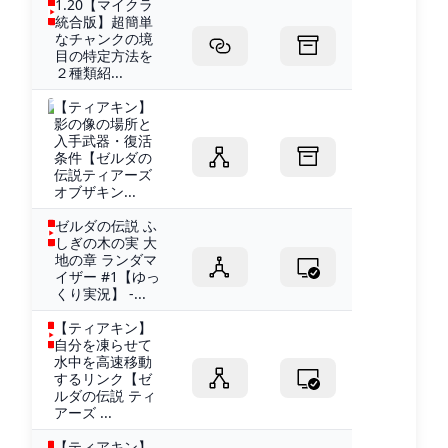
1.20【マイクラ
統合版】超簡単
なチャンクの境
目の特定方法を
２種類紹...
【ティアキン】
影の像の場所と
入手武器・復活
条件【ゼルダの
伝説ティアーズ
オブザキン...
ゼルダの伝説 ふ
しぎの木の実 大
地の章 ランダマ
イザー #1【ゆっ
くり実況】 -...
【ティアキン】
自分を凍らせて
水中を高速移動
するリンク【ゼ
ルダの伝説 ティ
アーズ ...
【ティアキン】