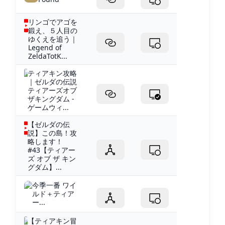
リンゴでアゴを
鍛え、５人目の
ゆくえを追う｜
Legend of
ZeldaTotK...
ティアキン攻略
｜ゼルダの伝説
ティアーズオブ
ザキングダム -
ゲームウィ...
【ゼルダの伝
説】この島！攻
略します！
#43【ティアー
ズ オブ ザ キン
グダム】...
今季一番 ワイ
ルド＋ティア
ー...
【ティアキン冒