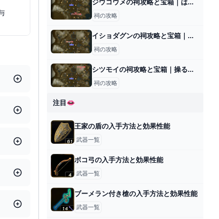
ジウコウメの祠攻略と宝箱｜はまるかたち
与
祠の攻略
イショダグンの祠攻略と宝箱｜風を生み出すもの
祠の攻略
シツモイの祠攻略と宝箱｜操るもの
祠の攻略
注目👄
王家の盾の入手方法と効果性能
武器一覧
ボコ弓の入手方法と効果性能
武器一覧
ブーメラン付き槍の入手方法と効果性能
武器一覧