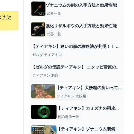
ゾナニウムの剣の入手方法と効果性能
武器一覧
くださ
強化リザルボウの入手方法と効果性能
武器一覧
【ティアキン】迷いの森の攻略法が判明！！ 超意外な方法でコログの森へ到達だ！！ ＃３【ゼルダの伝説】 - YouTube
ゼルダ ティアキン
【ゼルダの伝説ティアキン】 コクッピ雪原の洞窟(マヨイ） - YouTube
ティアキン 洞窟
【ティアキン】大妖精の所いっても妖精が居ないから、リレイズがして貰えなくてつらい｜ぽちぽちゲーム速報
ティアキン 大妖精
【ティアキン】カミズナの祠攻略と宝箱｜一身の戦い 初等【ゼルダの伝説ティアーズオブザキングダム】
祠の場所一覧
【ティアキン】ゾナニウム装備が欲しいのに賢者の意志ばかり出てくる…ｗ｜ぽちぽちゲーム速報