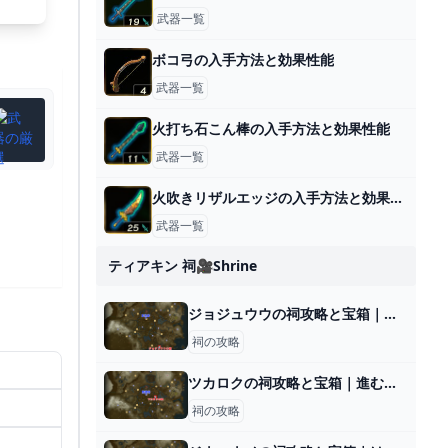
武器一覧
ボコ弓の入手方法と効果性能
武器一覧
火打ち石こん棒の入手方法と効果性能
武器一覧
火吹きリザルエッジの入手方法と効果性能
武器一覧
ティアキン 祠🎥shrine
ジョジュウウの祠攻略と宝箱｜つなぐ架け橋
祠の攻略
ツカロクの祠攻略と宝箱｜進むちから
祠の攻略