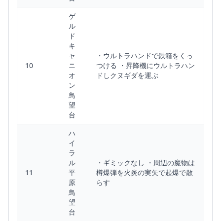
ゲ
ル
ド
キ
ャ
・ウルトラハンドで鉄箱をくっ
10
ニ
つける ・昇降機にウルトラハン
オ
ドしクヌギダを運ぶ
ン
鳥
望
台
ハ
イ
ラ
ル
・ギミックなし ・周辺の魔物は
11
平
樽爆弾を火炎の実矢で起爆で散
原
らす
鳥
望
台