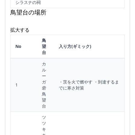
シラスナの祠
鳥望台の場所
拡大する
鳥
No
望
入り方(ギミック)
台
カ
ル
ー
ガ
・茨を火で燃やす ・到達するま
1
砦
でに寒さ対策
鳥
望
台
ツ
ツ
キ