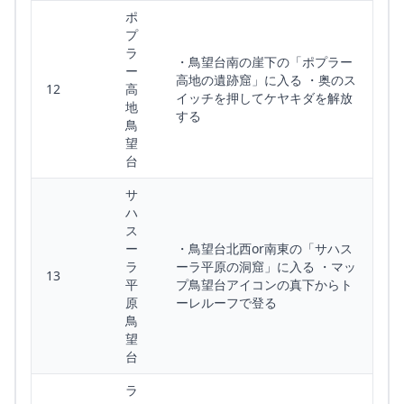
ポ
プ
ラ
・鳥望台南の崖下の「ポプラー
ー
高地の遺跡窟」に入る ・奥のス
12
高
イッチを押してケヤキダを解放
地
する
鳥
望
台
サ
ハ
ス
ー
・鳥望台北西or南東の「サハス
ラ
ーラ平原の洞窟」に入る ・マッ
13
平
プ鳥望台アイコンの真下からト
原
ーレルーフで登る
鳥
望
台
ラ