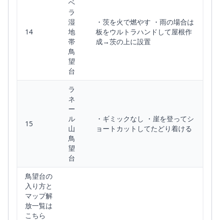
ベ
ラ
湿
・茨を火で燃やす ・雨の場合は
14
地
板をウルトラハンドして屋根作
帯
成→茨の上に設置
鳥
望
台
ラ
ネ
ー
ル
・ギミックなし ・崖を登ってシ
15
山
ョートカットしてたどり着ける
鳥
望
台
鳥望台の
入り方と
マップ解
放一覧は
こちら