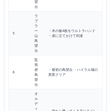
望
台
ラ
ブ
ラ
ー
・木の板4枚をウルトラハンド
5
山
・崖に立てかけて到達
鳥
望
台
監
視
砦
・最初の鳥望台 ・ハイラル城の
6
鳥
異変クリア
望
台
オ
ル
デ
ィ
・空から降ってくる石にモドレ