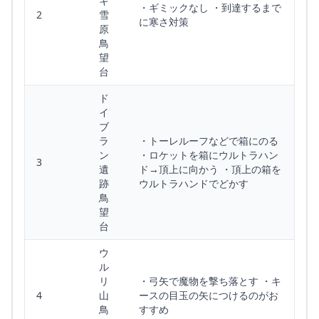
キ
・ギミックなし ・到達するまで
2
雪
に寒さ対策
原
鳥
望
台
ド
イ
ブ
ラ
・トーレルーフなどで箱にのる
ン
・ロケットを箱にウルトラハン
3
遺
ド→頂上に向かう ・頂上の箱を
跡
ウルトラハンドでどかす
鳥
望
台
ウ
ル
リ
・弓矢で魔物を撃ち落とす ・キ
4
山
ースの目玉の矢につけるのがお
鳥
すすめ