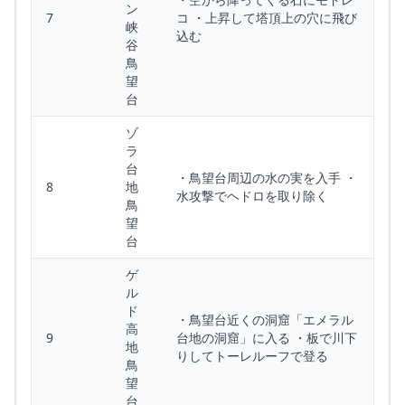
ン
7
コ ・上昇して塔頂上の穴に飛び
峡
込む
谷
鳥
望
台
ゾ
ラ
台
・鳥望台周辺の水の実を入手 ・
8
地
水攻撃でヘドロを取り除く
鳥
望
台
ゲ
ル
ド
・鳥望台近くの洞窟「エメラル
高
9
台地の洞窟」に入る ・板で川下
地
りしてトーレルーフで登る
鳥
望
台