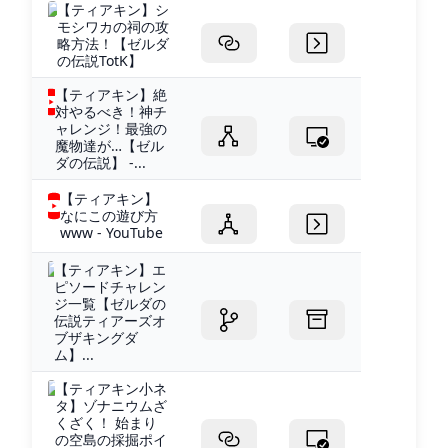
【ティアキン】シ
モシワカの祠の攻
略方法！【ゼルダ
の伝説TotK】
【ティアキン】絶
対やるべき！神チ
ャレンジ！最強の
魔物達が…【ゼル
ダの伝説】 -...
【ティアキン】
なにこの遊び方
www - YouTube
【ティアキン】エ
ピソードチャレン
ジ一覧【ゼルダの
伝説ティアーズオ
ブザキングダ
ム】...
【ティアキン小ネ
タ】ゾナニウムざ
くざく！ 始まり
の空島の採掘ポイ