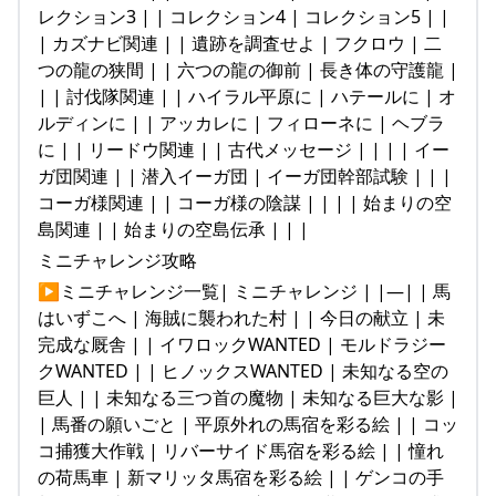
レクション3 | | コレクション4 | コレクション5 | |
| カズナビ関連 | | 遺跡を調査せよ | フクロウ | 二
つの龍の狭間 | | 六つの龍の御前 | 長き体の守護龍 |
| | 討伐隊関連 | | ハイラル平原に | ハテールに | オ
ルディンに | | アッカレに | フィローネに | ヘブラ
に | | リードウ関連 | | 古代メッセージ | | | | イー
ガ団関連 | | 潜入イーガ団 | イーガ団幹部試験 | | |
コーガ様関連 | | コーガ様の陰謀 | | | | 始まりの空
島関連 | | 始まりの空島伝承 | | |
ミニチャレンジ攻略
▶ミニチャレンジ一覧| ミニチャレンジ | |—| | 馬
はいずこへ | 海賊に襲われた村 | | 今日の献立 | 未
完成な厩舎 | | イワロックWANTED | モルドラジー
クWANTED | | ヒノックスWANTED | 未知なる空の
巨人 | | 未知なる三つ首の魔物 | 未知なる巨大な影 |
| 馬番の願いごと | 平原外れの馬宿を彩る絵 | | コッ
コ捕獲大作戦 | リバーサイド馬宿を彩る絵 | | 憧れ
の荷馬車 | 新マリッタ馬宿を彩る絵 | | ゲンコの手