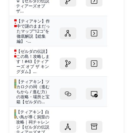
ｗ【ゼルダの伝説
ティアーズオブ
ザ...
【ティアキン】作
中で謎のままだっ
たマップ“12コ”を
徹底解説【総集
編】 -...
【ゼルダの伝説】
この島！攻略しま
す！#43【ティア
ーズ オブ ザ キン
グダム】...
【ティアキン】ツ
カロクの祠（進む
ちから / 進む力）
の攻略・場所と宝
箱【ゼルダの...
【ティアキン】白
い鳥が導く洞窟の
攻略｜祠チャレン
ジ【ゼルダの伝説
ティアーズオブ