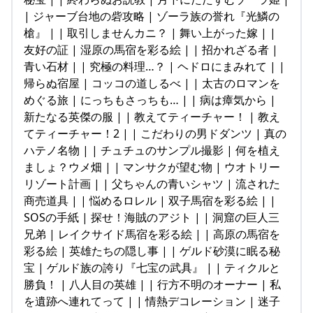
| ジャーブ台地の砦攻略 | ゾーラ族の誉れ『光鱗の
槍』 | | 取引しませんカニ？ | 舞い上がった嫁 | |
友好の証 | 湿原の馬宿を彩る絵 | | 招かれざる者 |
青い石材 | | 究極の料理…？ | ヘドロにまみれて | |
帰らぬ宿屋 | コッコの道しるべ | | 太古のロマンを
めぐる旅 | にっちもさっちも… | | 病は瘴気から |
新たなる英傑の服 | | 教えてティーチャー！ | 教え
てティーチャー！2 | | こだわりの男ドダンツ | 真の
ハテノ名物 | | チュチュのサンプル撮影 | 何を植え
ましょ？ウメ畑 | | マンサクが望む物 | ウオトリー
リゾート計画 | | 父ちゃんの青いシャツ | 流された
商売道具 | | 悩めるロレル | 双子馬宿を彩る絵 | |
SOSの手紙 | 探せ！海賊のアジト | | 洞窟の巨人三
兄弟 | レイクサイド馬宿を彩る絵 | | 高原の馬宿を
彩る絵 | 英雄たちの隠し事 | | ゲルド砂漠に眠る秘
宝 | ゲルド族の誇り『七宝の武具』 | | ティクルと
勝負！ | 八人目の英雄 | | 行方不明のオーナー | 私
を遺跡へ連れてって | | 情熱デコレーション | 迷子