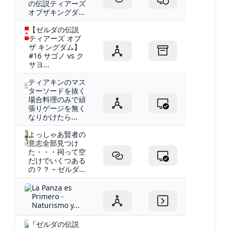
の伝説ティアーズ
オブザキングダ...
【ゼルダの伝説
ティアーズ オブ
ザ キングダム】
#16 サゴノ vs ク
サヨ...
ティアキンのマス
ターソードを抜く
場合料理のみで頑
張りゲージを無く
なりかけたら...
よっしゃあ賢者の
意志全部見つけ
た・・・祠って空
だけでいくつある
の？？ – ゼルダ...
La Panza es
Primero -
Naturismo y...
『ゼルダの伝説