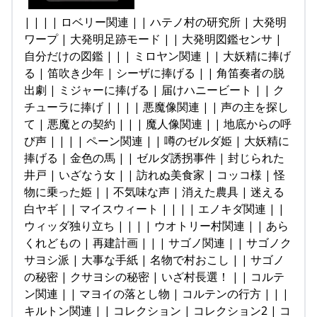
| | | | ロベリー関連 | | ハテノ村の研究所 | 大発明
ワープ | 大発明足跡モード | | 大発明図鑑センサ |
自分だけの図鑑 | | | ミロヤン関連 | | 大妖精に捧げ
る | 笛吹き少年 | シーザに捧げる | | 角笛奏者の脱
出劇 | ミジャーに捧げる | 届けハニービート | | ク
チューラに捧げ | | | | 悪魔像関連 | | 声の主を探し
て | 悪魔との契約 | | | 魔人像関連 | | 地底からの呼
び声 | | | | ペーン関連 | | 噂のゼルダ姫 | 大妖精に
捧げる | 金色の馬 | | ゼルダ誘拐事件 | 封じられた
井戸 | いざなう女 | | 訪れぬ美食家 | コッコ様 | 怪
物に乗った姫 | | 不気味な声 | 消えた農具 | 迷える
白ヤギ | | マイスウィート | | | | エノキダ関連 | |
ウィッダ独り立ち | | | | ウオトリー村関連 | | あら
くれどもの | 再建計画 | | | サゴノ関連 | | サゴノク
サヨシ派 | 大事な手紙 | 名物で村おこし | | サゴノ
の秘密 | クサヨシの秘密 | いざ村長選！ | | コルテ
ン関連 | | マヨイの落とし物 | コルテンの行方 | | |
キルトン関連 | | コレクション | コレクション2 | コ