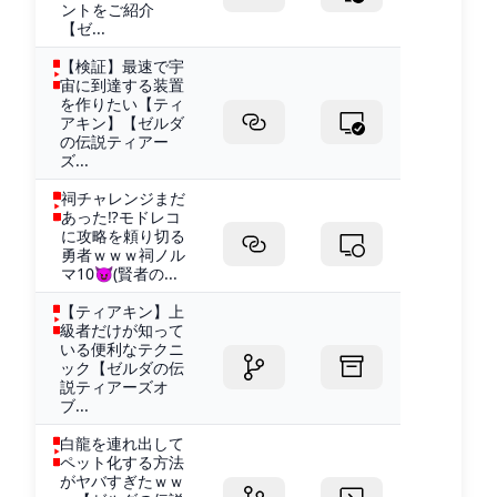
ントをご紹介
【ゼ...
【検証】最速で宇
宙に到達する装置
を作りたい【ティ
アキン】【ゼルダ
の伝説ティアー
ズ...
祠チャレンジまだ
あった⁉モドレコ
に攻略を頼り切る
勇者ｗｗｗ祠ノル
マ10😈(賢者の...
【ティアキン】上
級者だけが知って
いる便利なテクニ
ック【ゼルダの伝
説ティアーズオ
ブ...
白龍を連れ出して
ペット化する方法
がヤバすぎたｗｗ