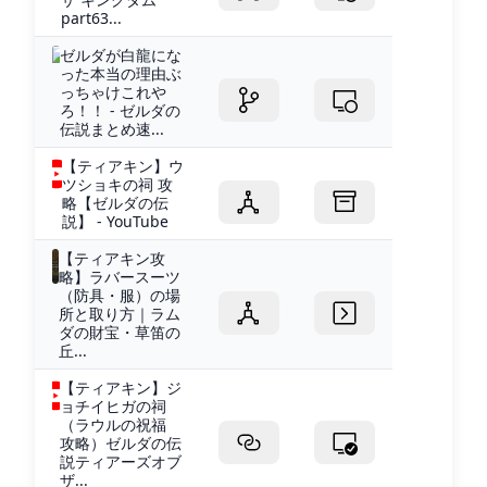
part63...
ゼルダが白龍にな
った本当の理由ぶ
っちゃけこれや
ろ！！ - ゼルダの
伝説まとめ速...
【ティアキン】ウ
ツショキの祠 攻
略【ゼルダの伝
説】 - YouTube
【ティアキン攻
略】ラバースーツ
（防具・服）の場
所と取り方｜ラム
ダの財宝・草笛の
丘...
【ティアキン】ジ
ョチイヒガの祠
（ラウルの祝福
攻略）ゼルダの伝
説ティアーズオブ
ザ...