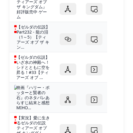
ティアーズ オブ
ザ キングダム』
好評販売中 ゲー
ム
【ゼルダの伝説】
Part232 - 龍の泪
（1～5）【ティ
アーズ オブ ザ キ
ン...
【ゼルダの伝説】
いざ水の神殿へ！
シドとともに空を
昇る！#33【ティ
アーズ オブ ...
映画『ハリー・ポ
ッターと賢者の
石』のネタバレあ
らすじ結末と感想
MIHO...
【実況】愛に生き
るゼルダの伝説
ティアーズ オブ
ザ キングダム