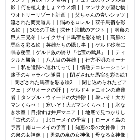
影 | 何を植えましょ？ウメ畑 | | マンサクが望む物 |
ウオトリーリゾート計画 | | 父ちゃんの青いシャツ |
流された商売道具 | | 悩めるロレル | 双子馬宿を彩
る絵 | | SOSの手紙 | 探せ！海賊のアジト | | 洞窟の
巨人三兄弟 | レイクサイド馬宿を彩る絵 | | 高原の
馬宿を彩る絵 | 英雄たちの隠し事 | | ゲルド砂漠に
眠る秘宝 | ゲルド族の誇り『七宝の武具』 | | ティ
クルと勝負！ | 八人目の英雄 | | 行方不明のオーナ
ー | 私を遺跡へ連れてって | | 情熱デコレーション |
迷子のキャラバン隊員 | | 閉ざされた馬宿を彩る絵1
| 閉ざされた馬宿を彩る絵2 | | 閉じ込められたピア
フェ | グリオークの肝 | | ゲルドキャニオンの遭難
者 | タンブル・ウィードの大掃除 | | 暑いぞ！大ガ
マンくらべ！ | 寒いぞ！大ガマンくらべ！ | | 氷な
き氷室 | 目指すは井戸マニア | | 地底で見つかりし
『古代の刃』 | 北ローメイの予言 | | ローメイ島の
予言 | 南ローメイの予言 | | 知恵の泉の女神像 | 力
の泉の女神像 | | 勇気の泉の女神像 | 母なる女神像 |