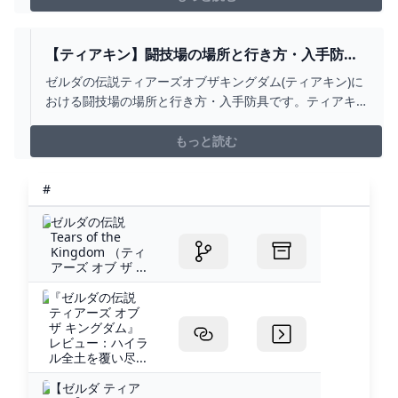
【ティアキン】闘技場の場所と行き方・入手防具
【ゼルダの伝説ティアーズオブザキングダム】 -
ゼルダの伝説ティアーズオブザキングダム(ティアキン)に
ゲームウィズ
おける闘技場の場所と行き方・入手防具です。ティアキ
ン闘技場の場所までの行き方や入手できる防具、戦う魔
物の情報を掲載しています。
もっと読む
#
ゼルダの伝説
Tears of the
Kingdom （ティ
アーズ オブ ザ ...
『ゼルダの伝説
ティアーズ オブ
ザ キングダム』
レビュー：ハイラ
ル全土を覆い尽...
【ゼルダ ティア