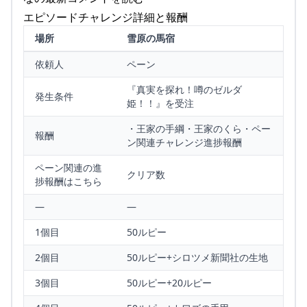
エピソードチャレンジ詳細と報酬
場所
雪原の馬宿
依頼人
ペーン
『真実を探れ！噂のゼルダ
発生条件
姫！！』を受注
・王家の手綱・王家のくら・ペー
報酬
ン関連チャレンジ進捗報酬
ペーン関連の進
クリア数
捗報酬はこちら
—
—
1個目
50ルピー
2個目
50ルピー+シロツメ新聞社の生地
3個目
50ルピー+20ルピー