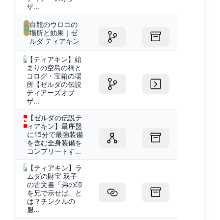
ザ...
白龍のウロコの
場所と効果｜ゼ
ルダ ティアキン
【ティアキン】始
まりの空島の祠と
コログ・宝箱の場
所【ゼルダの伝説
ティアーズオブ
ザ...
【ゼルダの伝説テ
ィアキン】最序盤
に15分で最強装備
を含む全身装備を
コンプリートす...
【ティアキン】ラ
ムダの財宝 双子
の古文書「弟の印
を兄で示せば」と
は？チンクルの
服...