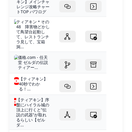
キン】メインチャ
レンジ攻略チャー
トTOP パワログ
ティアキン＊その
48 障害物どかし
て鳥望台起動し
て、レストランチ
ラ見して、宝箱
洞...
価格.com - 任天
堂 ゼルダの伝説
ティアー...
【ティアキン】
40秒でわか
る！...
【ティアキン】序
盤にハイラル城の
頂上に行くと”伝
説の武器”が取れ
るらしい【ゼル
ダ...