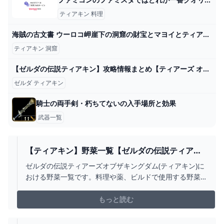
ティアキン 料理
海賊の古文書 ウーロコ岬崖下の洞窟の財宝とマヨイとティアキン最強弓 とあるゲームブログの軌跡
ティアキン 洞窟
【ゼルダの伝説ティアキン】攻略情報まとめ【ティアーズ オブ ザ キングダム】 ゲーム・エンタメ最新情報のファミ通.com
ゼルダ ティアキン
騎士の両手剣・朽ちてないの入手場所と効果
武器一覧
【ティアキン】野菜一覧【ゼルダの伝説ティアー
ズオブザキングダム】 - ゲームウィズ
ゼルダの伝説ティアーズオブザキングダム(ティアキン)に
おける野菜一覧です。料理や薬、ビルドで使用する野菜
の入手方法を一覧で掲載しています。
もっと読む