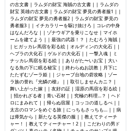
の古文書 | ラムダの財宝 海賊の古文書 | | ラムダの
財宝 英雄の古文書 | ラムダの財宝 夢見の勇者服1 | |
ラムダの財宝 夢見の勇者服2 | ラムダの財宝 夢見の
勇者服3 | | イチカラリーを駆け抜けろ | コレの中身
はなんだろな | | ゾナウギアを乗りこなせ | マイホ
ームを建てよう | | 最強の武器！？ | たむろう海賊 |
| ヒガッカレ馬宿を彩る絵 | オルディンの大化石 | |
ヘブラの大化石 | ゲルドの大化石 | | 一撃入魂 | ミ
ナッカレ馬宿を彩る絵 | | ありがた〜いお宝 | 大い
なる魚の下に眠る秘宝 | | 終わらぬお説教 | 月下に
たたずむゾーラ姫 | | ジャーブ台地の砦攻略 | ゾー
ラ族の誉れ『光鱗の槍』 | | 取引しませんカニ？ |
舞い上がった嫁 | | 友好の証 | 湿原の馬宿を彩る絵 |
| 招かれざる者 | 青い石材 | | 究極の料理…？ | ヘド
ロにまみれて | | 帰らぬ宿屋 | コッコの道しるべ | |
太古のロマンをめぐる旅 | にっちもさっちも… | | 病
は瘴気から | 新たなる英傑の服 | | 教えてティーチ
ャー！ | 教えてティーチャー！2 | | こだわりの男ド
ダンツ | 真のハテノ名物 | | チュチュのサンプル撮