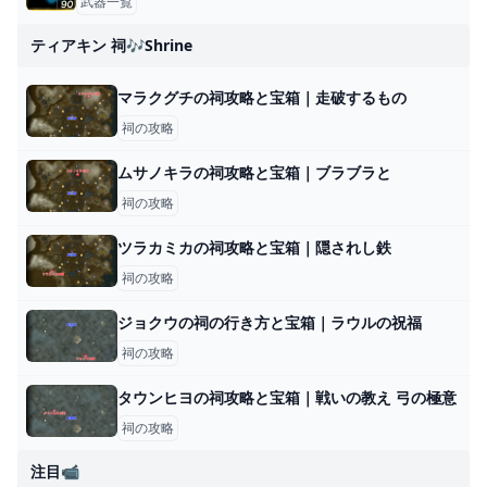
武器一覧
ティアキン 祠🎶shrine
マラクグチの祠攻略と宝箱｜走破するもの
祠の攻略
ムサノキラの祠攻略と宝箱｜ブラブラと
祠の攻略
ツラカミカの祠攻略と宝箱｜隠されし鉄
祠の攻略
ジョクウの祠の行き方と宝箱｜ラウルの祝福
祠の攻略
タウンヒヨの祠攻略と宝箱｜戦いの教え 弓の極意
祠の攻略
注目📹