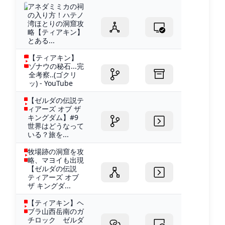
アネダミミカの祠
の入り方！ハテノ
湾ほとりの洞窟攻
略【ティアキン】
とある...
【ティアキン】
ゾナウの秘石...完
全考察..(ゴクリ
ッ) - YouTube
【ゼルダの伝説テ
ィアーズ オブ ザ
キングダム】#9
世界はどうなって
いる？旅を...
牧場跡の洞窟を攻
略、マヨイも出現
【ゼルダの伝説
ティアーズ オブ
ザ キングダ...
【ティアキン】ヘ
ブラ山西岳南のガ
チロック ゼルダ