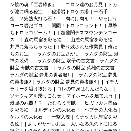
ン族の魂『巨岩砕き』 | | ゴロン達のお月見 | トカ
ゲ池に眠る秘宝 | | 秘湯岩トロケの湯 | 一石千
金！？完熟火打ち石！ | | 肉には肉を！ | やっぱり
ロース岩だゴロ | | 開園！トロッコランド！ | 早撃
ちトロッコゲーム！ | | 超難関デスマウンテンコー
ス！ | 森の馬宿を彩る絵 | | 山麓の馬宿を彩る絵 |
井戸に落ちちゃった | | 取り残された作業員 | 俺た
ちのお宝 | | ラムダのお宝さがし | ラムダの財宝 鬼
神の装備 | | ラムダの財宝 双子の古文書 | ラムダの
財宝 海賊の古文書 | | ラムダの財宝 英雄の古文書 |
ラムダの財宝 夢見の勇者服1 | | ラムダの財宝 夢見
の勇者服2 | ラムダの財宝 夢見の勇者服3 | | イチカ
ラリーを駆け抜けろ | コレの中身はなんだろな | |
ゾナウギアを乗りこなせ | マイホームを建てよう | |
最強の武器！？ | たむろう海賊 | | ヒガッカレ馬宿
を彩る絵 | オルディンの大化石 | | ヘブラの大化石 |
ゲルドの大化石 | | 一撃入魂 | ミナッカレ馬宿を彩
る絵 | | ありがた〜いお宝 | 大いなる魚の下に眠る
秘宝 | | 終わらぬお説教 | 月下にたたずむゾーラ姫 |