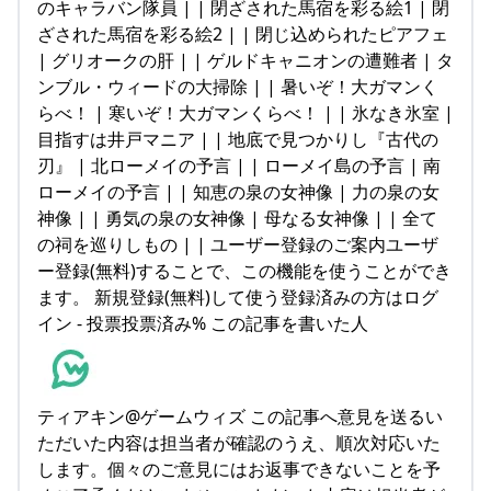
のキャラバン隊員 | | 閉ざされた馬宿を彩る絵1 | 閉
ざされた馬宿を彩る絵2 | | 閉じ込められたピアフェ
| グリオークの肝 | | ゲルドキャニオンの遭難者 | タ
ンブル・ウィードの大掃除 | | 暑いぞ！大ガマンく
らべ！ | 寒いぞ！大ガマンくらべ！ | | 氷なき氷室 |
目指すは井戸マニア | | 地底で見つかりし『古代の
刃』 | 北ローメイの予言 | | ローメイ島の予言 | 南
ローメイの予言 | | 知恵の泉の女神像 | 力の泉の女
神像 | | 勇気の泉の女神像 | 母なる女神像 | | 全て
の祠を巡りしもの | | ユーザー登録のご案内ユーザ
ー登録(無料)することで、この機能を使うことができ
ます。 新規登録(無料)して使う登録済みの方はログ
イン - 投票投票済み% この記事を書いた人
ティアキン@ゲームウィズ この記事へ意見を送るい
ただいた内容は担当者が確認のうえ、順次対応いた
します。個々のご意見にはお返事できないことを予