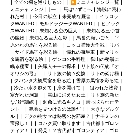
| 全ての祠を巡りしもの | | ▶ミニチャレンジ一覧 |
ミニチャレンジ | |—| | 馬はいずこへ | 海賊に襲わ
れた村 | | 今日の献立 | 未完成な厩舎 | | イワロッ
クWANTED | モルドラジークWANTED | | ヒノック
スWANTED | 未知なる空の巨人 | | 未知なる三つ首
の魔物 | 未知なる巨大な影 | | 馬番の願いごと | 平
原外れの馬宿を彩る絵 | | コッコ捕獲大作戦 | リバ
ーサイド馬宿を彩る絵 | | 憧れの荷馬車 | 新マリッ
タ馬宿を彩る絵 | | ゲンコの手料理 | 御山の秘湯に
眠る秘宝 | | 矢職人モモの探求 | リト族の伝統『オ
オワシの弓』 | | リト族の物々交換 | リトの架け橋 |
| タバンタ大橋馬宿を彩る絵 | 雪原の馬宿を彩る絵 |
| 冷たい水を越えて | 扉を開けて | | 狙われた物資 |
塞がれた洞窟 | | 雪山に消えた女王 | リト族の新た
な飛行訓練 | | 洞窟に光るキノコ | 乗っ取られたテ
ント | | 聖地を見つけるのは誰だ！ | 大きなグルグ
ル | | デクの樹サマは秘密のお部屋？ | ナモミンの
宝探し！ | | コハク買い取ります | 古代都市ゴロン
ティア！ | | 発見！？古代都市ゴロンティア | ゴロ