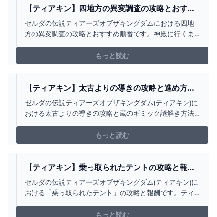
【ティアキン】四地方の異変調査の攻略とおすす
め順【ゼルダの伝説ティアーズオブザキングダ
ゼルダの伝説ティアーズオブザキングダムにおける四地
ム】 - ゲームウィズ
方の異変調査の攻略とおすすめ順番です。神殿に行くま
でや謎解き難易度、ボス攻略や解放スキルを基準におす
すめ順を掲載しているので、ティアキン四地方の異変調
もっと読む
査攻略の参考どうぞ。
【ティアキン】太古よりの導きの攻略と進め方
【ゼルダの伝説ティアーズオブザキングダム】 -
ゼルダの伝説ティアーズオブザキングダム(ティアキン)に
ゲームウィズ
おける太古よりの導きの攻略と蔵のギミック謎解き方法
まとめです。右腕・左腕・右足・左足のパーツを運ぶ方
法、やり方について掲載しているので、ティアキン太古
もっと読む
よりの導き攻略の参考にしてください。
【ティアキン】乗っ取られたテントの攻略と報酬
【ゼルダの伝説ティアーズオブザキングダム】 -
ゼルダの伝説ティアーズオブザキングダム(ティアキン)に
ゲームウィズ
おける「乗っ取られたテント」の攻略と報酬です。ティ
アキン乗っ取られたテントの場所や受注条件をはじめ、
チャレンジの攻略情報をまとめています。
もっと読む