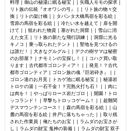
料理 | 御山の秘湯に眠る秘宝 | | 矢職人モモの探求 |
リト族の伝統『オオワシの弓』 | | リト族の物々交
換 | リトの架け橋 | | タバンタ大橋馬宿を彩る絵 |
雪原の馬宿を彩る絵 | | 冷たい水を越えて | 扉を開
けて | | 狙われた物資 | 塞がれた洞窟 | | 雪山に消
えた女王 | リト族の新たな飛行訓練 | | 洞窟に光る
キノコ | 乗っ取られたテント | | 聖地を見つけるの
は誰だ！ | 大きなグルグル | | デクの樹サマは秘密
のお部屋？ | ナモミンの宝探し！ | | コハク買い取
ります | 古代都市ゴロンティア！ | | 発見！？古代
都市ゴロンティア | ゴロン族の魂『巨岩砕き』 | |
ゴロン達のお月見 | トカゲ池に眠る秘宝 | | 秘湯岩
トロケの湯 | 一石千金！？完熟火打ち石！ | | 肉に
は肉を！ | やっぱりロース岩だゴロ | | 開園！トロ
ッコランド！ | 早撃ちトロッコゲーム！ | | 超難関
デスマウンテンコース！ | 森の馬宿を彩る絵 | | 山
麓の馬宿を彩る絵 | 井戸に落ちちゃった | | 取り残
された作業員 | 俺たちのお宝 | | ラムダのお宝さが
し | ラムダの財宝 鬼神の装備 | | ラムダの財宝 双子