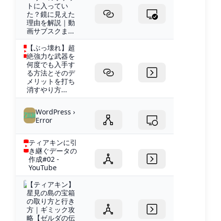
トに入ってい
た？鏡に見えた
理由を解説｜動
画サブスクま...
【ぶっ壊れ】超
絶強力な武器を
何度でも入手す
る方法とそのデ
メリットを打ち
消すやり方...
WordPress ›
Error
ティアキンに引
き継ぐデータの
作成#02 -
YouTube
【ティアキン】
星見の島の宝箱
の取り方と行き
方｜ギミック攻
略【ゼルダの伝