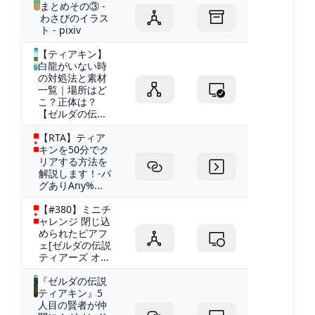
まとめその③ -
わさびのイラス
ト - pixiv
【ティアキン】
白龍がいない時
の対処法と素材
一覧｜場所はど
こ？正体は？
【ゼルダの伝...
【RTA】ティア
キンを50分でク
リアする方法を
解説します！-バ
グありAny%...
【#380】ミニチ
ャレンジ 閉じ込
められたピアフ
ェ[ゼルダの伝説
ティアーズ オ...
『ゼルダの伝説
ティアキン』5
人目の賢者が仲