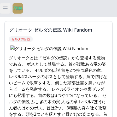
Open main menu
ティアキン
グリオーク ゼルダの伝説 Wiki Fandom
ティアキン 祠
ゼルダの伝説
ティアキン 武器
グリオークとは『ゼルダの伝説』から登場する魔物
ティアキン 攻略
である。 ボスとして登場する。首が複数ある竜の姿
をしている。 ゼルダの伝説 首を2つ持つ緑色の竜。
レベル4スネークのボスとして登場する。盾で防げな
いビームで攻撃をする。倒した頭部は宙を舞いなが
らビームを発射する。 レベル8ライオンや裏ゼルダ
にも登場する。首の数は3つや4つになっている。 ゼ
ルダの伝説 ふしぎの木の実 大地の章 レベル7ぼうけ
ん者のはかのボス。首は2つ。 3種類の炎を吐く攻撃
をする。頭を2つとも落とすと骨だけの姿になる。首