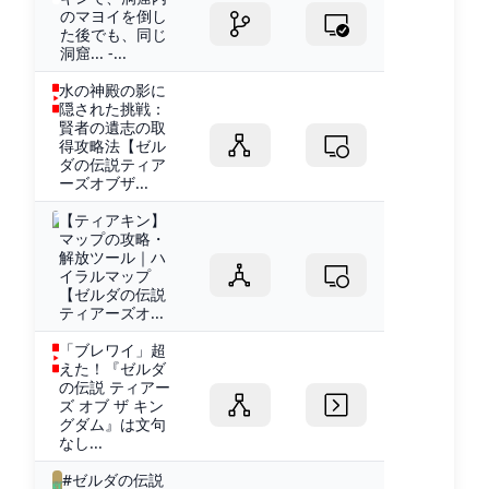
のマヨイを倒し
た後でも、同じ
洞窟... -...
水の神殿の影に
隠された挑戦：
賢者の遺志の取
得攻略法【ゼル
ダの伝説ティア
ーズオブザ...
【ティアキン】
マップの攻略・
解放ツール｜ハ
イラルマップ
【ゼルダの伝説
ティアーズオ...
「ブレワイ」超
えた！『ゼルダ
の伝説 ティアー
ズ オブ ザ キン
グダム』は文句
なし...
#ゼルダの伝説