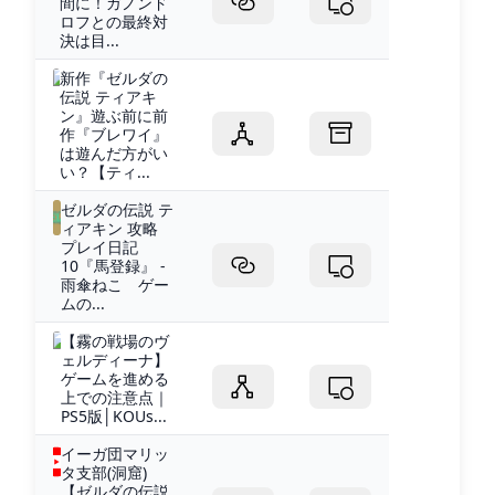
間に！ガノンド
ロフとの最終対
決は目...
新作『ゼルダの
伝説 ティアキ
ン』遊ぶ前に前
作『ブレワイ』
は遊んだ方がい
い？【ティ...
ゼルダの伝説 テ
ィアキン 攻略
プレイ日記
10『馬登録』 -
雨傘ねこ ゲー
ムの...
【霧の戦場のヴ
ェルディーナ】
ゲームを進める
上での注意点｜
PS5版│KOUs...
イーガ団マリッ
タ支部(洞窟)
【ゼルダの伝説