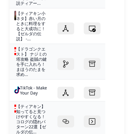
説ティアー...
【ティアキン小
ネタ】赤い月の
ときに料理をす
ると大成功に！
【ゼルダの伝
説】 -...
【ドラゴンクエ
スト】 ナジミの
塔攻略 盗賊の鍵
を手に入れろ！
まほうのたまを
求め...
TikTok - Make
Your Day
【ティアキン】
知ってると見つ
けやすくなる！
コログの隠れパ
ターン22選【ゼ
ルダの伝...