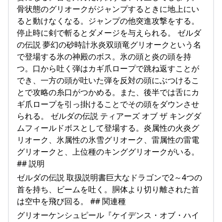
骨状態のグリオークがジャンプするときに地上にい
ると動けなくなる。ジャンプの他突進攻撃をする。
停止時に剣で斬るとダメージを与えられる。 ゼルダ
の伝説 夢幻の砂時計氷炎双頭竜グリオークという名
で登場する氷の神殿のボス。氷の頭と炎の頭を持
つ。口から吐く弾はカギ爪ロープで跳ね返すことが
でき、一方の頭が吐いた弾を反対の頭にぶつけるこ
とで攻略の糸口がつかめる。また、後半では舌にカ
ギ爪ロープを引っ掛けることでその頭をダウンさせ
られる。 ゼルダの伝説 ティアーズ オブ ザ キングダ
ムフィールドボスとして登場する。炎属性の火炎グ
リオーク、氷属性の氷雪グリオーク、雷属性の雷電
グリオークと、上位種のキンググリオークがいる。
## 説明
ゼルダの伝説 取扱説明書巨大なドラゴンで2～4つの
首を持ち、ビームを吐く。胴体より切り離された首
は空中を飛び回る。 ## 関連種
グリオーケンシュピール『ケイデンス・オブ・ハイ