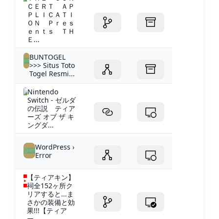
ＣＥＲＴ ＡＰ
ＰＬＩＣＡＴＩ
ＯＮ Ｐｒｅｓ
ｅｎｔｓ ＴＨ
Ｅ...
BUNTOGEL
>>> Situs Toto
Togel Resmi...
Nintendo
Switch - ゼルダ
の伝説 ティア
ーズ オブ ザ キ
ングダ...
WordPress ›
Error
【ティアキン】
祠全152ヶ所ク
リアすると...ま
さかの装備と効
果!!!【ティア
ー...