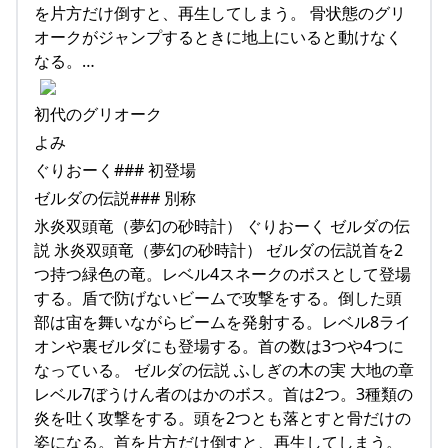
を片方だけ倒すと、再生してしまう。 骨状態のグリ
オークがジャンプするときに地上にいると動けなく
なる。…
初代のグリオーク
よみ
ぐりおーく### 初登場
ゼルダの伝説### 別称
氷炎双頭竜（夢幻の砂時計） ぐりおーく ゼルダの伝
説 氷炎双頭竜（夢幻の砂時計） ゼルダの伝説首を2
つ持つ緑色の竜。レベル4スネークのボスとして登場
する。盾で防げないビームで攻撃をする。倒した頭
部は宙を舞いながらビームを発射する。レベル8ライ
オンや裏ゼルダにも登場する。首の数は3つや4つに
なっている。 ゼルダの伝説 ふしぎの木の実 大地の章
レベル7ぼうけん者のはかのボス。首は2つ。3種類の
炎を吐く攻撃をする。頭を2つとも落とすと骨だけの
姿になる。首を片方だけ倒すと、再生してしまう。