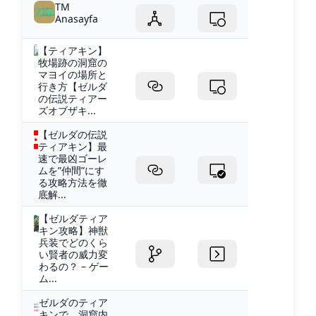
TM
Anasayfa
【ティアキン】
牧場跡の洞窟の
マヨイの場所と
行き方【ゼルダ
の伝説ティアー
ズオブザキ...
【ゼルダの伝説
ティアキン】最
速で最凶ゴーレ
ムを”仲間”にす
る攻略方法を徹
底解...
【ゼルダティア
キン攻略】神獣
兵装でどのくら
い賢者の威力変
わるの？ – ゲー
ム...
ゼルダのティア
キンで、洞窟内