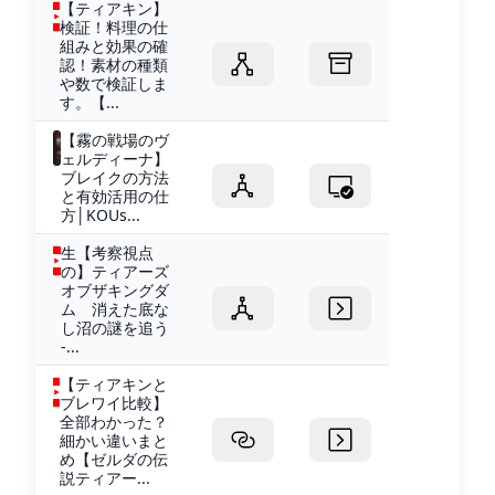
【ティアキン】
検証！料理の仕
組みと効果の確
認！素材の種類
や数で検証しま
す。【...
【霧の戦場のヴ
ェルディーナ】
ブレイクの方法
と有効活用の仕
方│KOUs...
生【考察視点
の】ティアーズ
オブザキングダ
ム 消えた底な
し沼の謎を追う
-...
【ティアキンと
ブレワイ比較】
全部わかった？
細かい違いまと
め【ゼルダの伝
説ティアー...