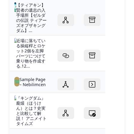
【ティアキン】
賢者の遺志の入
手場所【ゼルダ
の伝説 ティアー
ズオブザキング
ダム】...
近場に落ちてい
る操縦桿とロケ
ット2個を左脚
パーツにつけて
乗り物を作成す
る.12...
Sample Page
– Nebilimcen
『キングダム』
龐煖（ほうけ
ん）とは？史実
と比較して解
説！ アニメイト
タイムズ