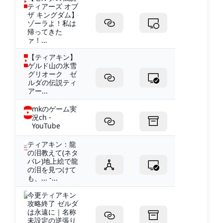
ティアーズ オブ
ザ キングダム】
ゾーラよ！私は
帰ってきた
ァ！...
【ティアキン】
ゲルド山の氷雪
グリオーク ゼ
ルダの伝説ティ
アー...
mkのゲーム実
況ch -
YouTube
ティアキン：龍
の泪教えて(ネタ
バレ)地上絵で龍
の泪を見つけて
も、... -...
今更ティアキン
攻略終了 ゼルダ
は永遠に｜名称
未設定の逆張り