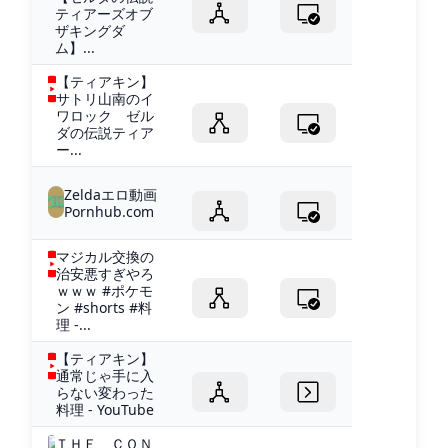
ティアーズオブ
ザキングダ
ム】...
【ティアキン】
サトリ山南のイ
ワロック ゼル
ダの伝説ティア
ー...
Zeldaエロ動画
Pornhub.com
マジカル交換の
治安悪すぎやろ
ｗｗｗ #ポケモ
ン #shorts #料
理 -...
【ティアキン】
通常じゃ手に入
らない変わった
料理 - YouTube
ＴＨＥ ＣＯＮ