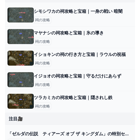
シモシワカの祠攻略と宝箱｜一身の戦い 暗闇
祠の攻略
マヤナシの祠攻略と宝箱｜氷の導き
祠の攻略
イショキンの祠の行き方と宝箱｜ラウルの祝福
祠の攻略
イジョオの祠攻略と宝箱｜守るだけにあらず
祠の攻略
ツラカミカの祠攻略と宝箱｜隠されし鉄
祠の攻略
注目🎥
「ゼルダの伝説 ティアーズ オブ ザ キングダム」の特別セットが割引価格になるキャンペーンが本日5月28日まで（GAME Watch） - Yahoo!ニュース