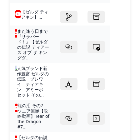
【ゼルダ ティ
アキン】...
また逢う日まで
『サラバー
ド！』【ゼルダ
の伝説 ティアー
ズ オブ ザ キン
グダ...
人気ブランド新
作豊富 ゼルダの
伝説 ブレワ
イ ティアキ
ン アミーボ
セット その...
龍の泪 その7
ソニア無惨【攻
略動画】Tear of
the Dragon
#7...
【ゼルダの伝説