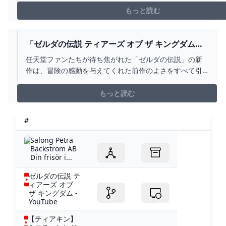
もっと読む
「ゼルダの伝説 ティアーズ オブ ザ キングダム」
は前作を“進化”させ、さらなる高みへと押し上げ
任天堂ファンたちが待ち焦がれた「ゼルダの伝説」の新
ている：ゲームレビュー WIRED.JP
作は、冒険の感動を与えてくれた前作のよさをすべて引
き継いだ上で、細かい要素をさらに洗練させている。プ
レイしていると、懐かしの土地に戻ってきたような気分
もっと読む
になる作品だ。
#
Salong Petra
Bäckström AB
Din frisör i...
ゼルダの伝説 テ
ィアーズ オブ
ザ キングダム -
YouTube
【ティアキン】