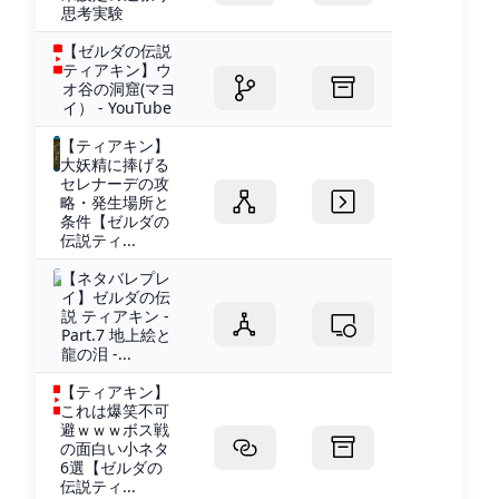
思考実験
【ゼルダの伝説
ティアキン】ウ
オ谷の洞窟(マヨ
イ） - YouTube
【ティアキン】
大妖精に捧げる
セレナーデの攻
略・発生場所と
条件【ゼルダの
伝説ティ...
【ネタバレプレ
イ】ゼルダの伝
説 ティアキン -
Part.7 地上絵と
龍の泪 -...
【ティアキン】
これは爆笑不可
避ｗｗｗボス戦
の面白い小ネタ
6選【ゼルダの
伝説ティ...