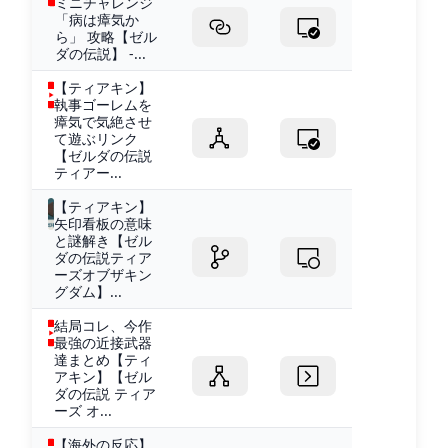
ミニチャレンジ
「病は瘴気か
ら」 攻略【ゼル
ダの伝説】 -...
【ティアキン】
執事ゴーレムを
瘴気で気絶させ
て遊ぶリンク
【ゼルダの伝説
ティアー...
【ティアキン】
矢印看板の意味
と謎解き【ゼル
ダの伝説ティア
ーズオブザキン
グダム】...
結局コレ、今作
最強の近接武器
達まとめ【ティ
アキン】【ゼル
ダの伝説 ティア
ーズ オ...
【海外の反応】