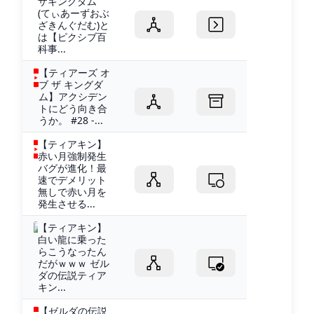
ザキングダム
(てぃあーずおぶ
ざきんぐだむ)と
は【ピクシブ百
科事...
【ティアーズ オ
ブ ザ キングダ
ム】アクシデン
トにどう向き合
うか。 #28 -...
【ティアキン】
赤い月強制発生
バグが進化！最
速でデメリット
無しで赤い月を
発生させる...
【ティアキン】
白い龍に乗った
らこうなったん
だがｗｗｗ ゼル
ダの伝説ティア
キン...
【ゼルダの伝説