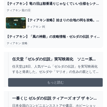
【ティアキン】竜の泪は順番通りじゃなくていい仕様をシナリオ担当が知らなかったんじゃねと思うような感じがする｜ぽちぽちゲーム速報
ティアキン 龍の泪
【ティアキン攻略】始まりの台地の祠を攻略。そして回生の祠へ。【ゼルダの伝説 ティアーズ オブ ザ キングダム】 - YouTube
ティアキン 祠
【ティアキン】「風の神殿」の攻略情報 - ゼルダの伝説 ティアーズオブザキングダム 攻略Wiki ティアキン ： ヘイグ攻略まとめWiki
ティアキン 攻略
任天堂「ゼルダの伝説」実写映画化 ソニー系と
共同出資 - 日本経済新聞
任天堂は8日、人気ゲーム「ゼルダの伝説」を実写映画化
すると発表した。ゼルダや「マリオ」の生みの親として
知られる任天堂の宮本茂フェローと、米マーベル・スタ
ジオ創設者のアビ・アラッド氏がプロデューサーを務め
もっと読む
る。米ソニー・ピクチャーズエンタテインメントと共同
出資し、任天堂が過半を出資する。任天堂が出資して実
写映画を製作するのは初めて。公開時期は未定。任天堂
一番くじ ゼルダの伝説 ティアーズ オブ ザ キング
とアラッド氏が代表を務める米アラッドプロダク
ダム｜一番くじ倶楽部｜BANDAI SPIRITS公式 一
日本全国のコンビニエンスストアや書店、ホビーショッ