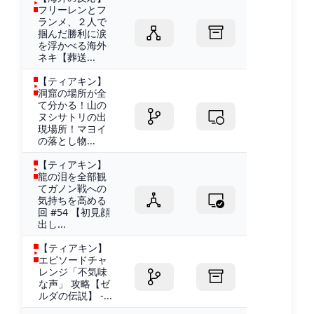
フリーレンとフ
ランメ、２人で
掴んだ勝利に涙
を浮かべる海外
ネキ【葬送...
【ティアキン】
洞窟の場所が全
て分かる！山の
ヌシサトリの出
現場所！マヨイ
の落とし物...
【ティアキン】
龍の泪を全部観
てガノン戦への
気持ちを高める
回 #54 【初見顔
出し...
【ティアキン】
エピソードチャ
レンジ「不気味
な声」 攻略【ゼ
ルダの伝説】 -...