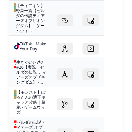
【ティアキン】
野菜一覧【ゼル
ダの伝説ティア
ーズオブザキン
グダム】 - ゲー
ムウィ...
TikTok - Make
Your Day
生きがいﾃｨｱｷﾝ
#26【実況・ゼ
ルダの伝説 ティ
アーズオブザキ
ングダム】 -...
【モンスト】ぽ
るたんの適正キ
ャラと攻略｜超
絶 - ゲームウィ
ズ
ゼルダの伝説テ
ィアーズ オブ