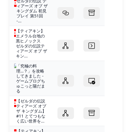
ゼルダの伝説 テ
ィアーズ オブ ザ
キングダム 初見
プレイ 第51回
-...
【ティアキン】
エメラル台地の
黒ヒノックス
ゼルダの伝説テ
ィアーズ オブ ザ
キン...
「究極の料
理…？」を攻略
してきました -
ゲームブログち
ゅこっと陽だま
る
【ゼルダの伝説
ティアーズ オブ
ザ キングダム】
#11 とてつもな
く広い世界を...
【ティアキン】