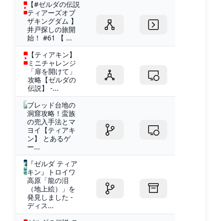
【#ゼルダの伝説
ティアーズオブ
ザキングダム 】
井戸探しの旅開
始！ #61 【 ...
【ティアキン】
ミニチャレンジ
「扉を開けて」
攻略【ゼルダの
伝説】 -...
ブレッド台地の
洞窟攻略！蛮族
の兜入手法とマ
ヨイ【ティアキ
ン】 とあるゲ
ー...
『ゼルダ ティア
キン』トロイワ
高原「龍の泪
（地上絵）」を
発見しました -
ディス...