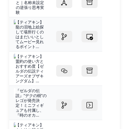
と｜名称未設定
の逆張り思考実
験
【ティアキン】
龍の泪地上絵探
して場所行くの
はまだいいとし
てムービー見れ
るポイント...
【ティアキン】
盟約の使い方と
おすすめ度【ゼ
ルダの伝説ティ
アーズオブザキ
ングダム】...
『ゼルダの伝
説』“デクの樹”の
レゴが発売決
定！ミニフィギ
ュアも付属し、
『時のオカ...
【ティアキン】