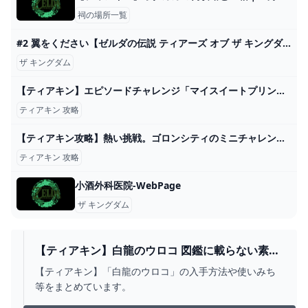
祠の場所一覧
#2 翼をください【ゼルダの伝説 ティアーズ オブ ザ キングダム】 - YouTube
ザ キングダム
【ティアキン】エピソードチャレンジ「マイスイートプリンセス」 攻略【ゼルダの伝説】 - YouTube
ティアキン 攻略
【ティアキン攻略】熱い挑戦。ゴロンシティのミニチャレンジ。【ゼルダの伝説 ティアーズ オブ ザ キングダム】 - YouTube
ティアキン 攻略
小酒外科医院-WebPage
ザ キングダム
【ティアキン】白龍のウロコ 図鑑に載らない素材
- ゼルダの伝説 ティアーズオブザキングダム 攻略
【ティアキン】「白龍のウロコ」の入手方法や使いみち
WIKI ティアキン ： ヘイグ攻略まとめWIKI
等をまとめています。