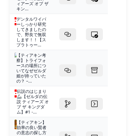
ィアーズ オブ ザ
キン...
デンタルワイパ
ーしっかり研究
してきましたの
で、野良で無双
します！！【ス
プラトゥー...
【ティアキン考
察】トライフォ
ースの場所につ
いてなぜゼルダ
姫が持っていた
の？ –...
伝説のはじまり
🦾【ゼルダの伝
説 ティアーズ オ
ブ ザ キングダ
ム】#1 -...
【ティアキン】
効率の良い賢者
の意志の探し方