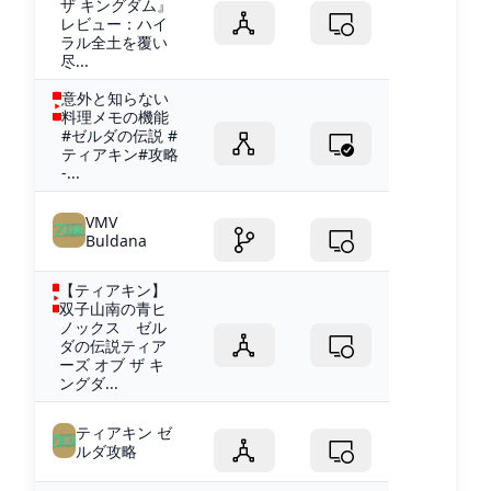
ザ キングダム』
レビュー：ハイ
ラル全土を覆い
尽...
意外と知らない
料理メモの機能
#ゼルダの伝説 #
ティアキン#攻略
-...
VMV
Buldana
【ティアキン】
双子山南の青ヒ
ノックス ゼル
ダの伝説ティア
ーズ オブ ザ キ
ングダ...
ティアキン ゼ
ルダ攻略