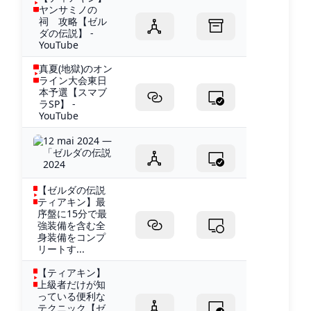
ヤンサミノの
祠 攻略【ゼル
ダの伝説】 -
YouTube
真夏(地獄)のオン
ライン大会東日
本予選【スマブ
ラSP】 -
YouTube
12 mai 2024 —
「ゼルダの伝説
2024
【ゼルダの伝説
ティアキン】最
序盤に15分で最
強装備を含む全
身装備をコンプ
リートす...
【ティアキン】
上級者だけが知
っている便利な
テクニック【ゼ