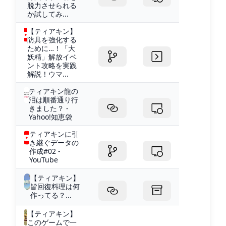
脱力させられる
か試してみ...
【ティアキン】
防具を強化する
ために…！「大
妖精」解放イベ
ント攻略を実践
解説！ウマ...
ティアキン龍の
泪は順番通り行
きました？ -
Yahoo!知恵袋
ティアキンに引
き継ぐデータの
作成#02 -
YouTube
【ティアキン】
皆回復料理は何
作ってる？...
【ティアキン】
このゲームで一