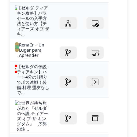
【ゼルダ ティア
キン攻略】パラ
セールの入手方
法と使い方【テ
ィアーズ オブ ザ
キ...
RenaCr – Un
Lugar para
Aprender
【ゼルダの伝説
ティアキン】ハ
ート4分の1縛り
でボス連戦！装
備 料理 盟友なし
で...
全世界が待ち焦
がれた『ゼルダ
の伝説 ティアー
ズ オブ ザ キン
グダム』 序盤
の注...