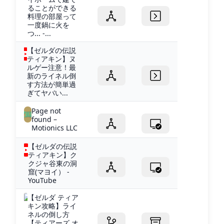
ることができる
料理の部屋って
一度鍋に火を
つ... -...
【ゼルダの伝説
ティアキン】ヌ
ルゲー注意！最
新のライネル倒
す方法が簡単過
ぎてヤバい...
Page not
found –
Motionics LLC
【ゼルダの伝説
ティアキン】ク
クジャ谷東の洞
窟(マヨイ） -
YouTube
【ゼルダ ティア
キン攻略】ライ
ネルの倒し方
【ティアーズ オ