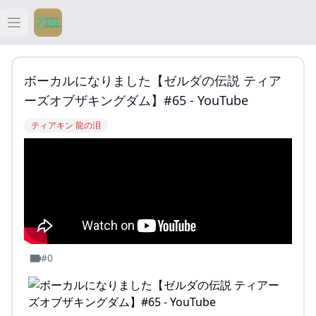
Open main menu
ティアキン
ボーカルになりました【ゼルダの伝説 ティア
ティアキン 祠
ーズオブザキングダム】#65 - YouTube
ティアキン 龍の泪
ティアキン 武器
ティアキン 攻略
#0