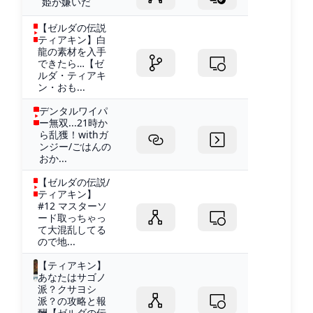
姫が嫌いだ
【ゼルダの伝説
ティアキン】白
龍の素材を入手
できたら…【ゼ
ルダ・ティアキ
ン・おも...
デンタルワイパ
ー無双...21時か
ら乱獲！withガ
ンジー/ごはんの
おか...
【ゼルダの伝説/
ティアキン】
#12 マスターソ
ード取っちゃっ
て大混乱してる
ので地...
【ティアキン】
あなたはサゴノ
派？クサヨシ
派？の攻略と報
酬【ゼルダの伝