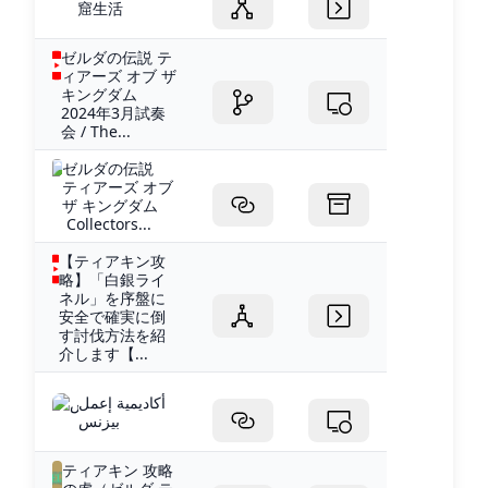
窟生活
ゼルダの伝説 テ
ィアーズ オブ ザ
キングダム
2024年3月試奏
会 / The...
ゼルダの伝説
ティアーズ オブ
ザ キングダム
Collectors...
【ティアキン攻
略】「白銀ライ
ネル」を序盤に
安全で確実に倒
す討伐方法を紹
介します【...
أكاديمية إعمل
بيزنس
ティアキン 攻略