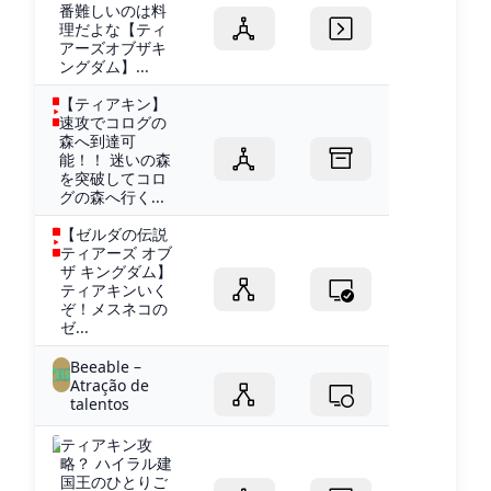
番難しいのは料
理だよな【ティ
アーズオブザキ
ングダム】...
【ティアキン】
速攻でコログの
森へ到達可
能！！ 迷いの森
を突破してコロ
グの森へ行く...
【ゼルダの伝説
ティアーズ オブ
ザ キングダム】
ティアキンいく
ぞ！メスネコの
ゼ...
Beeable –
Atração de
talentos
ティアキン攻
略？ ハイラル建
国王のひとりご