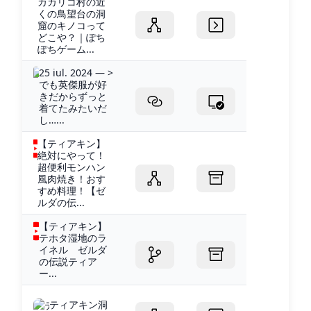
カカリコ村の近
くの鳥望台の洞
窟のキノコって
どこや？｜ぽち
ぽちゲーム...
25 iul. 2024 — >
でも英傑服が好
きだからずっと
着てたみたいだ
し…...
【ティアキン】
絶対にやって！
超便利モンハン
風肉焼き！おす
すめ料理！【ゼ
ルダの伝...
【ティアキン】
テホタ湿地のラ
イネル ゼルダ
の伝説ティア
ー...
ティアキン洞