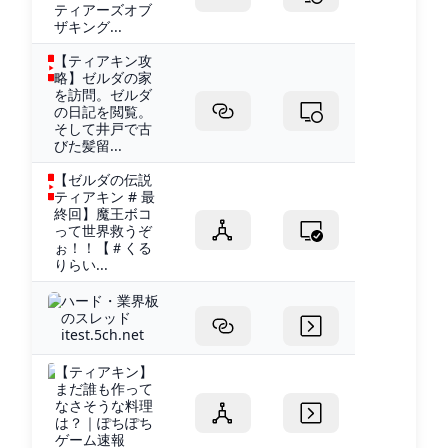
ティアーズオブ
ザキング...
【ティアキン攻
略】ゼルダの家
を訪問。ゼルダ
の日記を閲覧。
そして井戸で古
びた髪留...
【ゼルダの伝説
ティアキン # 最
終回】魔王ボコ
って世界救うぞ
ぉ！！【＃くる
りらい...
ハード・業界板
のスレッド
itest.5ch.net
【ティアキン】
まだ誰も作って
なさそうな料理
は？｜ぽちぽち
ゲーム速報