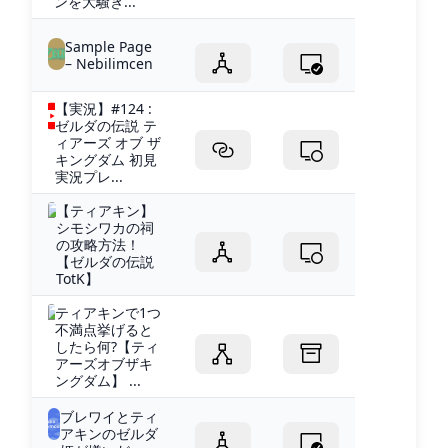
ンを大騒ぎ...
Sample Page
– Nebilimcen
【実況】#124 :
ゼルダの伝説 テ
ィアーズ オブ ザ
キングダム 初見
実況プレ...
【ティアキン】
シモシワカの祠
の攻略方法！
【ゼルダの伝説
TotK】
ティアキンで1つ
不満点挙げると
したら何?【ティ
アーズオブザキ
ングダム】 ...
ブレワイとティ
アキンのゼルダ