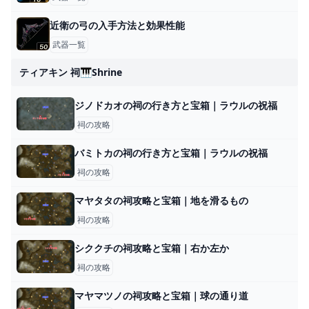
近衛の弓の入手方法と効果性能
武器一覧
ティアキン 祠🎹shrine
ジノドカオの祠の行き方と宝箱｜ラウルの祝福
祠の攻略
バミトカの祠の行き方と宝箱｜ラウルの祝福
祠の攻略
マヤタタの祠攻略と宝箱｜地を滑るもの
祠の攻略
シククチの祠攻略と宝箱｜右か左か
祠の攻略
マヤマツノの祠攻略と宝箱｜球の通り道