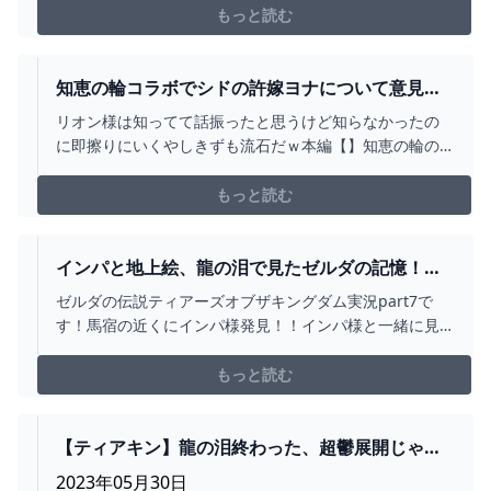
もっと読む
知恵の輪コラボでシドの許嫁ヨナについて意見す
る夜見さん+ゾーラの里での夜見さんまとめ【#に
リオン様は知ってて話振ったと思うけど知らなかったの
じさんじ/#鷹宮リオン/#社築/#夜見れ
に即擦りにいくやしきずも流石だｗ本編【】知恵の輪の
な/#VTUBER切り抜き/#ゼルダの伝説ティアーズ
祠チャレンジ【夜見れな/鷹宮リオン/社築/にじさんじ】
オブザキングダム】 - YOUTUBE
https://www.youtube.com/watch?v=848LSA584k0【ゼ
もっと読む
ルダの伝説 ティアーズ オブ ザ キングダム 】#07 「大
地」と「大...
インパと地上絵、龍の泪で見たゼルダの記憶！？
【ゼルダの伝説ティアーズオブザキングダム】
ゼルダの伝説ティアーズオブザキングダム実況part7で
＃7 - YOUTUBE
す！馬宿の近くにインパ様発見！！インパ様と一緒に見
た巨大な地上絵。そして龍の泪でゼルダの記憶（？）を
見た！一体これは何なんだ？前回の動画
もっと読む
→https://youtu.be/g6QkRPW_TxATwitchでも配信を始め
ました！スプラ3やスマブラなど、色々なゲ...
【ティアキン】龍の泪終わった、超鬱展開じゃ
ん… : ゼルダの伝説 ティアーズ オブ ザ キングダム
2023年05月30日