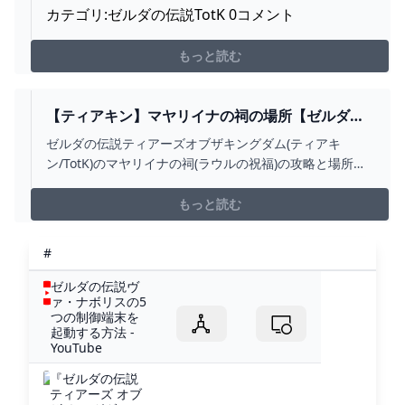
攻略まとめ速報
カテゴリ:ゼルダの伝説TotK 0コメント
もっと読む
【ティアキン】マヤリイナの祠の場所【ゼルダの
伝説ティアーズオブザキングダム】 - SAMURAI
ゼルダの伝説ティアーズオブザキングダム(ティアキ
GAMERS
ン/TotK)のマヤリイナの祠(ラウルの祝福)の攻略と場所を
掲載しています。マヤリイナの祠の場所マップ、攻略手
順、謎解きの答え、入手できる宝箱・アイテムなどもま
もっと読む
とめているので参考にしてください。
#
ゼルダの伝説ヴ
ァ・ナボリスの5
つの制御端末を
起動する方法 -
YouTube
『ゼルダの伝説
ティアーズ オブ