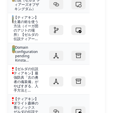
の虎（ゼルダ テ
ィアーズオブザ
キングダム）
【ティアキン】
土遁の術を使う
方法（イーガ団
のアジトの場
所）【ゼルダの
伝説ティアー...
Domain
configuration
pending
Kinsta...
【ゼルダの伝説
ティアキン】最
強防具「古の勇
者の魂装備」が
やばすぎる、入
手方法と...
【ティアキン】
ダライト森林の
青ヒノックス
ゼルダの伝説テ