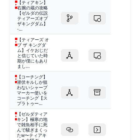
【ティアキン】
右腕の蔵の攻略
【ゼルダの伝説
ティアーズオブ
ザキングダム】
-...
【ティアーズ オ
ブ ザ キングダ
ム】イケおじだ
と信じていた時
期が僕にもあり
まし...
【コーチング】
潜伏キルしか狙
わないシャープ
マーカー使いを
コーチング【ス
プラトゥー...
【ゼルダティア
キン】極寒の地
で雑魚相手に死
んで騒ぎまくっ
たw〜ティアキ