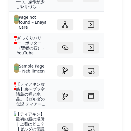
一つ。操作が少
しやりづら...
Page not
found – Enaya
Care
ざっくりハリ
ー・ポッター
（賢者の石） -
YouTube
Sample Page
– Nebilimcen
【ティアキン攻
略】東へブラ空
諸島の祠と水
晶。【ゼルダの
伝説 ティアー...
【ティアキン】
最初の服の場所
｜上着はどこ？
【ゼルダの伝説