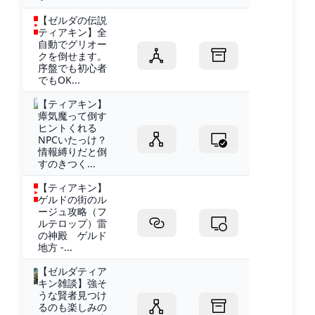
【ゼルダの伝説
ティアキン】全
自動でグリオー
クを倒せます。
序盤でも初心者
でもOK...
【ティアキン】
瘴気魔って倒す
ヒントくれる
NPCいたっけ？
情報縛りだと倒
すのきつく...
【ティアキン】
ゲルドの街のル
ージュ攻略（フ
ルテロップ）雷
の神殿 ゲルド
地方 -...
【ゼルダティア
キン雑談】強そ
うな賢者見つけ
るのも楽しみの