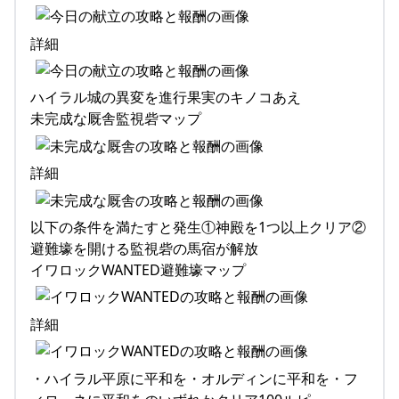
詳細
ハイラル城の異変を進行果実のキノコあえ
未完成な厩舎監視砦マップ
詳細
以下の条件を満たすと発生①神殿を1つ以上クリア②
避難壕を開ける監視砦の馬宿が解放
イワロックWANTED避難壕マップ
詳細
・ハイラル平原に平和を・オルディンに平和を・フ