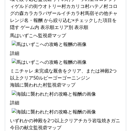
ィゲルドの街ウオトリー村カカリコ村ハテノ村コロ
グの森カラカラバザールイチカラ村馬宿その他チャ
レンジ名・報酬 から絞り込む×チェックした項目を
隠す ゲーム内 表示順エリア別 表示順
馬はいずこへ監視砦マップ
詳細
ミニチャレ 未完成な厩舎をクリア、または神殿2つ
以上クリア50ルピーゴーゴーニンジン
海賊に襲われた村監視砦マップ
詳細
いずれかの神殿を2つ以上クリアチカラ岩塩焼きガニ
今日の献立監視砦マップ