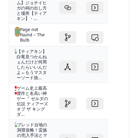
ム】ジョチイヒ
ガの祠の出し方
と場所【ティア
キン】 - ...
Page not
found – The
Bulb
【ティアキン】
白竜見つかんね
ぇんだけど何周
したらいいんだ
よ←もうマスタ
ーソード抜...
ゲーム史上最高
傑作と名高い神
ゲー『 ゼルダの
伝説 ティアーズ
オブ ザ キング
ダ...
ブレッド台地の
洞窟攻略！蛮族
の兜入手法とマ