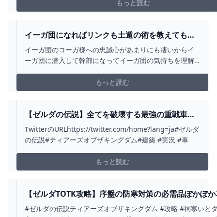
https://discord.com/invite/CqQM9sHxqV✦ツイッタ
もっと読む
ー:https://twitter.com...
イーガ団になればリンクも土遁の術を教えてもら
えるらしいＷＷＷ【ティアキン】【ゼルダの伝説
イーガ団のコーガ様への忠誠心があまりにも凄いからイ
ティアーズオブザキングダム】【ゆっくり実
ーガ団に潜入して幹部になってイーガ団の気持ちを理解
況？】PART18 - YOUTUBE
する回そして土遁の術を伝授してもらう次
→https://youtu.be/Uyh0f8mq09I前
もっと読む
→https://youtu.be/bCJ2hV2FV_M＝＝＝＝＝＝＝＝＝＝
＝＝再生リストやURL＝＝＝＝＝＝＝＝...
【ゼルダの伝説】全てを破壊する最強の重戦車が
できました│ティアーズ オブ ザ キングダム -
TwitterのURLhttps://twitter.com/home?lang=ja#ゼルダ
YOUTUBE
の伝説#ティアーズオブザキングダム#建築 #実況 #車
もっと読む
【ゼルダTOTK攻略】序盤の防寒対策の必需品ぽかぽか
効率よく回収できるルートはこちら！ - YOUTUBE
#ゼルダの伝説ティアーズオブザキングダム #攻略 #祠寒いと