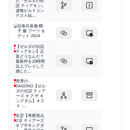
た『ゼルダの伝
説 ティアキン』
虚無ビルドコン
テスト結...
近衛兵装備 帽
子 服 ブーツ を
ゲット 2024
【ゼルダの伝説
ティアキン】正
直どうなんだ？
最新作を20時間
以上プレイして
感じた...
世界の
SAGONO【ゼル
ダの伝説 ティア
ーズ オブ ザ キ
ングダム】＃２
４ -...
生②【考察視点
の】ティアーズ
オブザキングダ