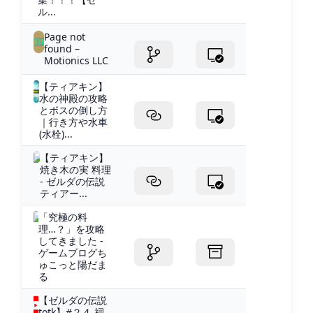
ル...
Page not
found –
Motionics LLC
【ティアキン】
水の神殿の攻略
とボスの倒し方
｜行き方や水車
(水栓)...
【ティアキン】
焼き木の実 料理
- ゼルダの伝説
ティアー...
「究極の料
理…？」を攻略
してきました -
ゲームブログち
ゅこっと陽だま
る
【ゼルダの伝説
totk】#２４ 祠