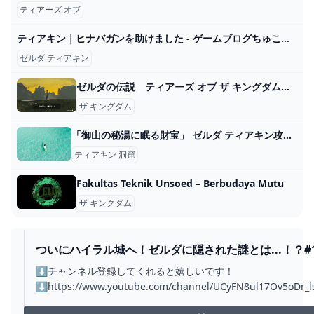
ティアーズ オブ
ティアキン｜ヒナバガンを助けました - ゲームブログちゅこっと陽だまる
ゼルダ ティアキン
ゼルダの伝説 ティアーズ オブ ザ キングダム 実況プレイPart21 - ニコニコ動画
ザ キングダム
「御山の秘湯に眠る財宝」 ゼルダ ティアキン攻略「ミニチャレンジ編」【ゼルダの伝説ティアーズオブザキングダム攻略】 GameGamingGames
ティアキン 洞窟
Fakultas Teknik Unsoed – Berbudaya Mutu
ザ キングダム
ついにハイラル城へ！ゼルダに隠された謎とは...！？#
ルダの伝説 ティアーズ オブ ザ キングダム】 - YOUTUB
⬇チャンネル登録してくれると嬉しいです！
⬇https://www.youtube.com/channel/UCyFN8ul17Ov5oDr_l
■専用Discord鯖作りました