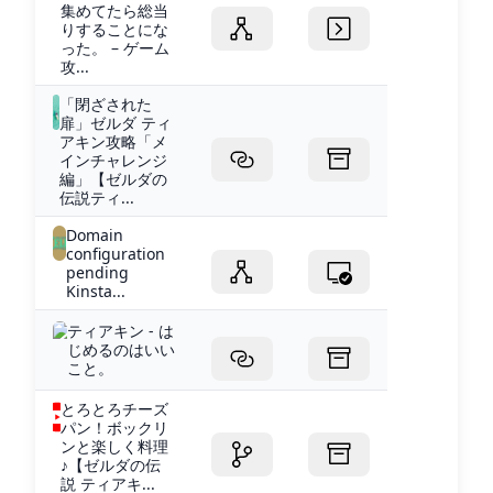
集めてたら総当
りすることにな
った。 – ゲーム
攻...
「閉ざされた
扉」ゼルダ ティ
アキン攻略「メ
インチャレンジ
編」【ゼルダの
伝説ティ...
Domain
configuration
pending
Kinsta...
ティアキン - は
じめるのはいい
こと。
とろとろチーズ
パン！ボックリ
ンと楽しく料理
♪【ゼルダの伝
説 ティアキ...