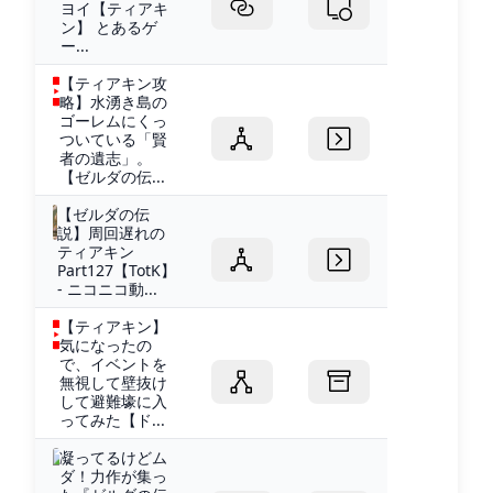
ヨイ【ティアキ
ン】 とあるゲ
ー...
【ティアキン攻
略】水湧き島の
ゴーレムにくっ
ついている「賢
者の遺志」。
【ゼルダの伝...
【ゼルダの伝
説】周回遅れの
ティアキン
Part127【TotK】
- ニコニコ動...
【ティアキン】
気になったの
で、イベントを
無視して壁抜け
して避難壕に入
ってみた【ド...
凝ってるけどム
ダ！力作が集っ