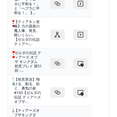
ネに平和を！」
と「へブラに平
和を！」【...
【ティアキン攻
略】力の源泉の
魔人像、発見。
暗いくらい。
【ゼルダの伝説
ティアー...
ゼルダの伝説 テ
ィアーズ オブ
ザ キングダム
初見プレイ 第51
回 -...
【初見実況】翔
ける、創る、紡
ぐ、勇気の泉
#143【ゼルダの
伝説 ティアーズ
オブザ...
【ティアーズオ
ブザキングダ