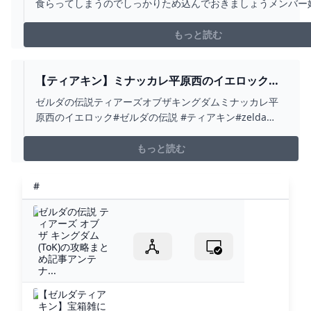
食らってしまうのでしっかりため込んでおきましょうメンバー
＼(＾o＾)／
https://www.youtube.com/channel/UCUE1l0rQ9yQgGQsn0_
もっと読む
チャンネル登録はこちら→ http://q...
【ティアキン】ミナッカレ平原西のイエロック
ゼルダの伝説ティアーズ オブザキングダム #ゼル
ゼルダの伝説ティアーズオブザキングダムミナッカレ平
ダの伝説 #ティアキン #ZELDA - YOUTUBE
原西のイエロック#ゼルダの伝説 #ティアキン#zelda
#zeldatearsofthekingdom
もっと読む
#
ゼルダの伝説 テ
ィアーズ オブ
ザ キングダム
(ToK)の攻略まと
め記事アンテ
ナ...
【ゼルダティア
キン】宝箱雑に