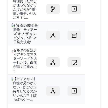
料理貰ったのし
か使ってなかっ
たけど何が1番
使い勝手いいん
だろ？ :...
ゼルダの伝説 最
新作「ティアー
ズ オブ ザ キン
グダム」5月12
日発売決定!
ゼルダの伝説テ
ィアキンでマス
ターソードを入
手した後、白龍
が高くて乗れ...
-...
【ティアキン】
白龍が見つから
ない…どこで出
待ちしてるのが
いいんだ？｜ぽ
ちぽちゲー...