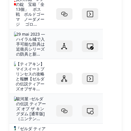
の錠 宝箱「全
13個」 ボス
戦 ボルドゴー
マ ノーダメー
ジ ゴロ...
29 mai 2023 —
ハイラル城で入
手可能な防具は
近衛兵シリーズ
の防具と新...
【ティアキン】
マイスイートプ
リンセスの攻略
と報酬【ゼルダ
の伝説ティアー
ズオブザキ...
駿河屋 -ゼルダ
の伝説 ティアー
ズ オブ ザ キン
グダム [通常版]
（ニンテン...
『ゼルダ ティア