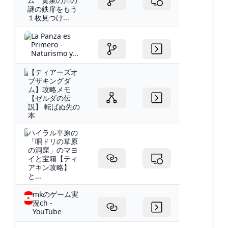
ム 黄泉の川の
謎の鉄扉をもう
１枚見つけ...
La Panza es
Primero -
Naturismo y...
【ティアーズオ
ブザキングダ
ム】攻略メモ
【ゼルダの伝
説】 転ばぬ先の
本
ハイラル平原の
「唄ドリの草原
の洞窟」のマヨ
イと宝箱【ティ
アキン攻略】
と...
mkのゲーム実
況ch -
YouTube