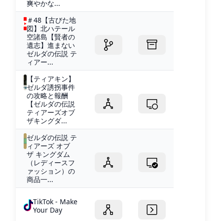
爽やかな...
＃48【古びた地
図】北ハテール
空諸島【賢者の
遺志】進まない
ゼルダの伝説 テ
ィアー...
【ティアキン】
ゼルダ誘拐事件
の攻略と報酬
【ゼルダの伝説
ティアーズオブ
ザキングダ...
ゼルダの伝説 テ
ィアーズ オブ
ザ キングダム
（レディースフ
ァッション）の
商品一...
TikTok - Make
Your Day