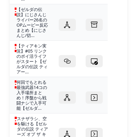
【ゼルダの伝
説】にじさんじ
ライバー26名の
OPムービー反応
まとめ【にじさ
んじ/切...
【ティアキン実
況】#05 リンク
のポイ活ライフ
がスタート【ゼ
ルダの伝説 ティ
アー...
何回でもとれる
最強武器14コの
入手場所まと
め！序盤から戦
闘ナシで入手可
能【ゼルダ...
スナザラシ、空
を駆ける【ゼル
ダの伝説 ティア
ーズ オブ ザ キ