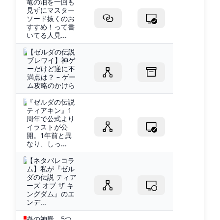
竜の泪を一回も
見ずにマスター
ソード抜くのお
すすめ！って書
いてる人見...
【ゼルダの伝説
ブレワイ】神ゲ
ーだけど逆に不
満点は？ – ゲー
ム攻略のかけら
『ゼルダの伝説
ティアキン』1
周年で公式より
イラストが公
開。1年前と異
なり、しっ...
【ネタバレコラ
ム】私が『ゼル
ダの伝説 ティア
ーズ オブ ザ キ
ングダム』のエ
ンデ...
炎の神殿 5つ