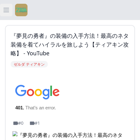
Open main menu
ティアキン
『夢見の勇者』の装備の入手方法！最高のネタ
ティアキン 祠
装備を着てハイラルを旅しよう【ティアキン攻
略】 - YouTube
ティアキン 武器
ゼルダ ティアキン
ティアキン 攻略
#0
#1