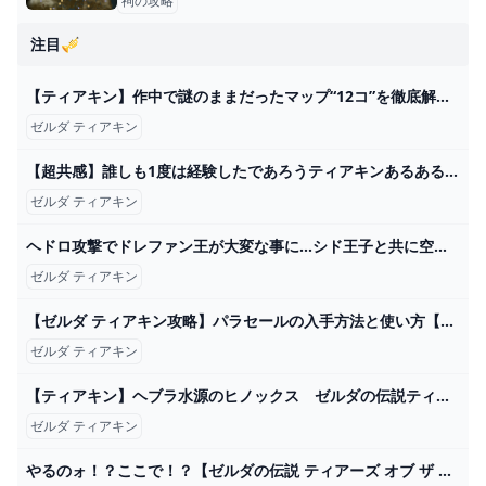
祠の攻略
注目🎺
【ティアキン】作中で謎のままだったマップ“12コ”を徹底解説【総集編】 - YouTube
ゼルダ ティアキン
【超共感】誰しも1度は経験したであろうティアキンあるある20連発【ゼルダの伝説ティアーズオブザキングダム】 - YouTube
ゼルダ ティアキン
ヘドロ攻撃でドレファン王が大変な事に…シド王子と共に空島へ!!ティアキン最速実況Part60【ゼルダの伝説 ティアーズ オブ ザ キングダム】 - YouTube
ゼルダ ティアキン
【ゼルダ ティアキン攻略】パラセールの入手方法と使い方【ティアーズ オブ ザ キングダム】 ゲーム・エンタメ最新情報のファミ通.com
ゼルダ ティアキン
【ティアキン】ヘブラ水源のヒノックス ゼルダの伝説ティアーズ オブ ザ キングダム #ゼルダの伝説 #ティアキン #zelda #shorts - YouTube
ゼルダ ティアキン
やるのォ！？ここで！？【ゼルダの伝説 ティアーズ オブ ザ キングダム】＃５０ - YouTube