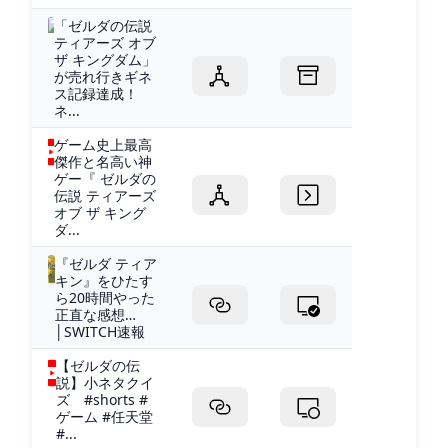
「ゼルダの伝説
ティアーズ オブ
ザ キングダム」
が売れ行きギネ
ス記録達成！
ネ...
ゲーム史上最高
傑作と名高い神
ゲー『 ゼルダの
伝説 ティアーズ
オブ ザ キング
ダ...
『ゼルダ ティア
キン』をひたす
ら20時間やった
正直な感想…
│SWITCH速報
【ゼルダの伝
説】小ネタクイ
ズ #shorts #
ゲーム #任天堂
#...