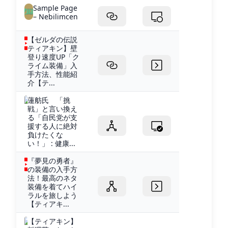
Sample Page
– Nebilimcen
【ゼルダの伝説
ティアキン】壁
登り速度UP「ク
ライム装備」入
手方法、性能紹
介【テ...
蓮舫氏 「挑
戦」と言い換え
る「自民党が支
援する人に絶対
負けたくな
い！」 : 健康...
『夢見の勇者』
の装備の入手方
法！最高のネタ
装備を着てハイ
ラルを旅しよう
【ティアキ...
【ティアキン】