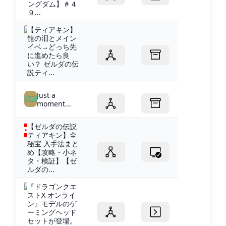
ングダム】＃４
９...
【ティアキン】
龍の泪とメイン
イベ→どっち先
に進めたら良
い？ ゼルダの伝
説ティ...
Just a
moment...
【ゼルダの伝説
ティアキン】全
秘宝 入手法まと
め【攻略・小ネ
タ・検証】【ゼ
ルダの...
『ドラゴンクエ
ストX オンライ
ン』モデルのゲ
ーミングヘッド
セットが登場。