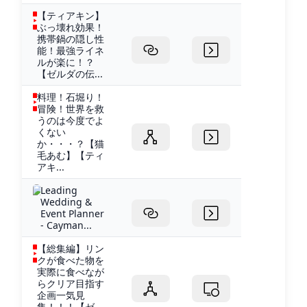
【ティアキン】
ぶっ壊れ効果！
携帯鍋の隠し性
能！最強ライネ
ルが楽に！？
【ゼルダの伝...
料理！石堀り！
冒険！世界を救
うのは今度でよ
くない
か・・・？【猫
毛あむ】【ティ
アキ...
Leading
Wedding &
Event Planner
- Cayman...
【総集編】リン
クが食べた物を
実際に食べなが
らクリア目指す
企画一気見
集！！！【ゼ