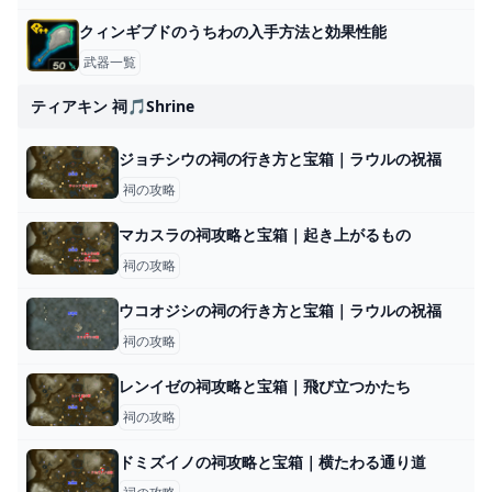
クィンギブドのうちわの入手方法と効果性能
武器一覧
ティアキン 祠🎵shrine
ジョチシウの祠の行き方と宝箱｜ラウルの祝福
祠の攻略
マカスラの祠攻略と宝箱｜起き上がるもの
祠の攻略
ウコオジシの祠の行き方と宝箱｜ラウルの祝福
祠の攻略
レンイゼの祠攻略と宝箱｜飛び立つかたち
祠の攻略
ドミズイノの祠攻略と宝箱｜横たわる通り道