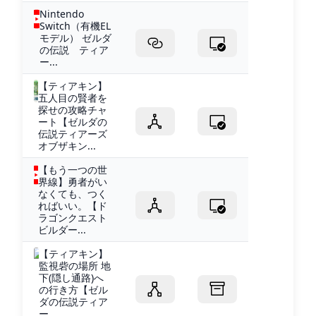
Nintendo
Switch（有機EL
モデル） ゼルダ
の伝説 ティア
ー...
【ティアキン】
五人目の賢者を
探せの攻略チャ
ート【ゼルダの
伝説ティアーズ
オブザキン...
【もう一つの世
界線】勇者がい
なくても、つく
ればいい。【ド
ラゴンクエスト
ビルダー...
【ティアキン】
監視砦の場所 地
下(隠し通路)へ
の行き方【ゼル
ダの伝説ティア
ー...