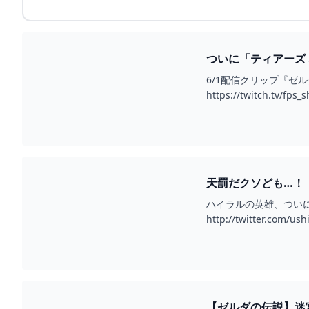
ついに「ティアーズ オ
6/1配信クリップ『ゼルダク
https://twitch.tv/f
天罰だクソども…！【ゼ
ハイラルの英雄、ついに天候を操り
http://twitter.co
【ゼルダの伝説】迷宮を