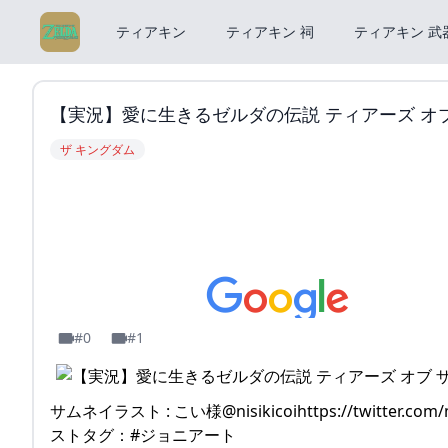
ティアキン
ティアキン 祠
ティアキン 武
【実況】愛に生きるゼルダの伝説 ティアーズ オブ ザ キン
ザ キングダム
#0
#1
サムネイラスト : こい様@nisikicoihttps://twitter.com
ストタグ：#ジョニアート