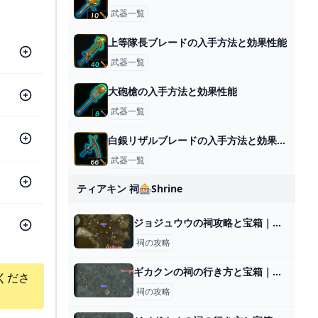
武器一覧
上等隊長ブレードの入手方法と効果性能
武器一覧
大砲槍の入手方法と効果性能
武器一覧
白銀リザルブレードの入手方法と効果性能
武器一覧
ティアキン 祠🎰shrine
ジョジュウウの祠攻略と宝箱｜つなぐ架け橋
祠の攻略
ギカクンの祠の行き方と宝箱｜球体ギミックの解説
くださ
祠の攻略