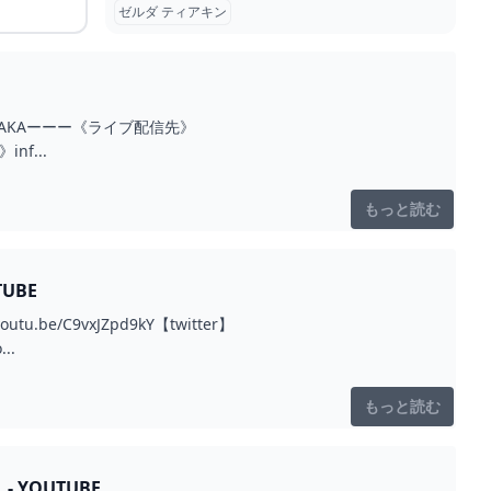
ゼルダ ティアキン
ーーSHAKAーーー《ライブ配信先》
inf...
もっと読む
UBE
.be/C9vxJZpd9kY【twitter】
..
もっと読む
YOUTUBE