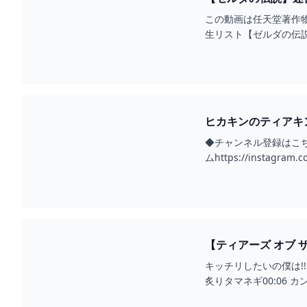
この動画は任天堂著作物の
生リスト【ゼルダの伝説 ティ
ヒカキンのティアキン
況】 - YOUTUBE
◆チャンネル登録はこちら↓http
ムhttps://instagram.co
【ティアーズ オブ ザ 
キッチリしたいの僕は!!!◆Twit
炙りタマネギ00:06 カ