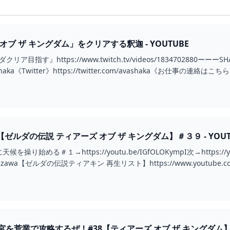
ブ ザ キングダム」をクリアする釈迦 - YOUTUBE
リア目指す』https://www.twitch.tv/videos/1834702880ー
ps_shaka《Twitter》https://twitter.com/avashaka《お仕事の連絡はこちら》
ルダの伝説 ティアーズ オブ ザ キングダム】＃３９ - YOUT
始める＃１→https://youtu.be/IGfOLOKympI次→https://youtu
m/ushizawa【ゼルダの伝説ティアキン 再生リスト】https://www.youtube.co.
荒業で攻略するぜ！#38【ティアーズ オブ ザ キングダム】 - 