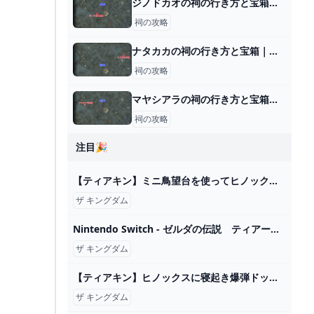
ジノドカオの祠の行き方と宝箱｜ラウルの祝福
祠の攻略
ナタカカの祠の行き方と宝箱｜ラウルの祝福
祠の攻略
マヤシアラの祠の行き方と宝箱｜ラウルの祝福
祠の攻略
注目🎉
【ティアキン】ミニ鳥望台を使ってヒノックスにメテオを当てる【ゼルダの伝説 ティアーズ オブ ザ キングダム】 - YouTube
ザ キングダム
Nintendo Switch - ゼルダの伝説 ティアーズ オブ ザ キングダムの通販 by まーまれーどs shop｜ニンテンドースイッチならラクマ
ザ キングダム
【ティアキン】ヒノックスに寝起き爆弾ドッキリを仕掛けるリンク【ゼルダの伝説 ティアーズ オブ ザ キングダム】 - YouTube
ザ キングダム