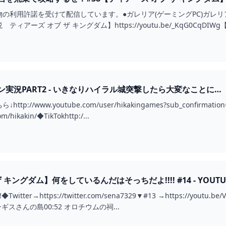
利用許諾を受けて配信しています。●ガレリア(ゲーミングPC)ガレリアについては
アーズ オブ ザ キングダム】https://youtu.be/_KqG0CqDIWg
実況PART2 - いきなりハイラル城突撃したら大変なことに…
://www.youtube.com/user/hikakingames?sub_confirmatio
m/hikakin/◆TikTokhttp:/...
キングダム】何をしているんだはそっちだよ!!!! #14 - YOUTU
ter→https://twitter.com/sena7329▼#13 →https://youtu.be/V
ンギスさんの島00:52 オロチウムの祠...