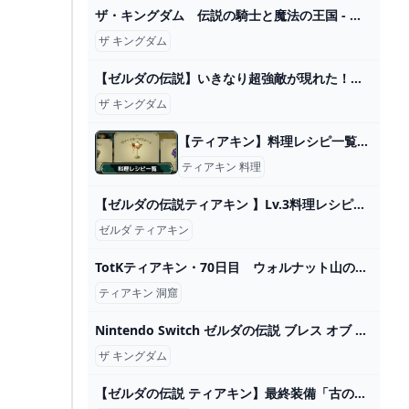
ザ・キングダム 伝説の騎士と魔法の王国 - 映画情報・レビュー・評価・あらすじ・動画配信 Filmarks映画
ザ キングダム
【ゼルダの伝説】いきなり超強敵が現れた！地下の世界も発見！#6【ティアーズ オブ ザ キングダム】 - YouTube
ザ キングダム
【ティアキン】料理レシピ一覧｜全228種掲載【ゼルダの伝説ティアーズオブザキングダム】 - ゲームウィズ
ティアキン 料理
【ゼルダの伝説ティアキン 】Lv.3料理レシピ～超便利なレシピで快適攻略♪～ - YouTube
ゼルダ ティアキン
TotKティアキン・70日目 ウォルナット山の洞窟〜ハテノ村 - ちょっとしたゲーム日記：楽天ブログ
ティアキン 洞窟
Nintendo Switch ゼルダの伝説 ブレス オブ 2024
ザ キングダム
【ゼルダの伝説 ティアキン】最終装備「古の勇者の魂」の入手方法と性能【ゼルダの伝説 ティアーズ オブ ザ キングダム】 - YouTube