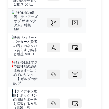
謎の鉄扉をもう
１枚見つけ...
『ゼルダの伝
説 ティアーズ
オブ ザ キング
ダム』特集
My...
映画『ハリー・
ポッターと賢者
の石』のネタバ
レあらすじ結末
と感想 MIHO...
#12 今日はマジ
で四神獣の続き
進めます∼はじ
めてのリンク
∼【 ゼルダの伝
説 ブ...
【ティアキン攻
略】ボックリン
の場所とポーチ
を拡張する方法
（武器・弓・