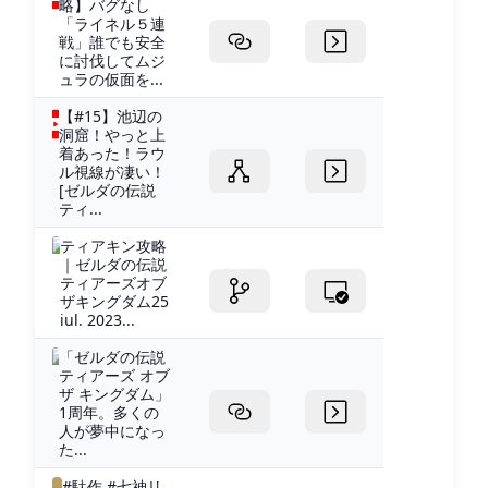
略】バグなし
「ライネル５連
戦」誰でも安全
に討伐してムジ
ュラの仮面を...
【#15】池辺の
洞窟！やっと上
着あった！ラウ
ル視線が凄い！
[ゼルダの伝説
ティ...
ティアキン攻略
｜ゼルダの伝説
ティアーズオブ
ザキングダム25
iul. 2023...
「ゼルダの伝説
ティアーズ オブ
ザ キングダム」
1周年。多くの
人が夢中になっ
た...
#駄作 #七神リ