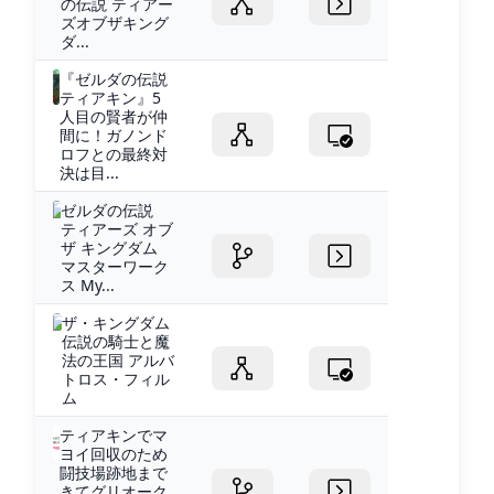
の伝説 ティアー
ズオブザキング
ダ...
『ゼルダの伝説
ティアキン』5
人目の賢者が仲
間に！ガノンド
ロフとの最終対
決は目...
ゼルダの伝説
ティアーズ オブ
ザ キングダム
マスターワーク
ス My...
ザ・キングダム
伝説の騎士と魔
法の王国 アルバ
トロス・フィル
ム
ティアキンでマ
ヨイ回収のため
闘技場跡地まで
きてグリオーク