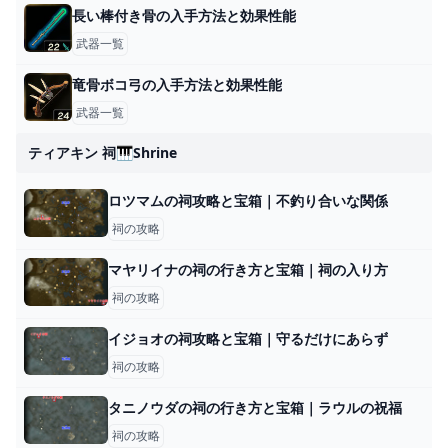
長い棒付き骨の入手方法と効果性能
武器一覧
竜骨ボコ弓の入手方法と効果性能
武器一覧
ティアキン 祠🎹shrine
ロツマムの祠攻略と宝箱｜不釣り合いな関係
祠の攻略
マヤリイナの祠の行き方と宝箱｜祠の入り方
祠の攻略
イジョオの祠攻略と宝箱｜守るだけにあらず
祠の攻略
タニノウダの祠の行き方と宝箱｜ラウルの祝福
祠の攻略