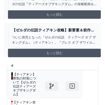
アーズオブザキングダム/ティアキン】【ゆっくり
ダの伝説『ティアーズオブザキングダム』の攻略動画を
解説】 - YOUTUBE
あげています。■目次----------------------------------00:00
OP00:18 バクダンサーフィン01:26 メロンで倒す 02:27
もっと読む
キノコ盾03:34 危ないキス 04:4...
【ゼルダの伝説ティアキン攻略】新要素＆前作
『ブレワイ』との違いまとめ【ティアーズ オブ ザ
ついに発売となった『ゼルダの伝説 ティアーズ オブ ザ
キングダム】 ゲーム・エンタメ最新情報のファミ
キングダム』（ティアキン）。『ブレス オブ ザワイル
通.COM
ド』の続編となる本作。前作をプレイして、基礎はわか
っている人向けの攻略をお届け。
もっと読む
#
【ティアキン】
瘴気の対策につ
いて【ゼルダの
伝説ティアーズ
オブザキングダ
ム】
【ティアキン攻