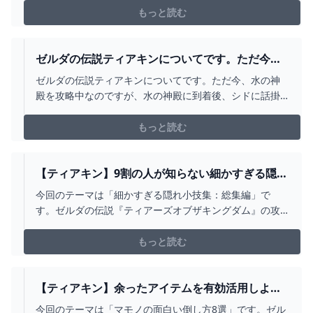
もっと読む
ゼルダの伝説ティアキンについてです。ただ今、
水の神殿を攻略中なのですが、... - YAHOO!知恵袋
ゼルダの伝説ティアキンについてです。ただ今、水の神
殿を攻略中なのですが、水の神殿に到着後、シドに話掛
けてあの水を利用出来ないだろうか？と言われてその
後、シドが動きません。 何かフラグが立ってないんでし
もっと読む
ょうか？シド...
【ティアキン】9割の人が知らない細かすぎる隠れ
小技集【ゼルダの伝説ティアーズオブザキングダ
今回のテーマは「細かすぎる隠れ小技集：総集編」で
ム/ティアキン】【総集編】【作業用】 -
す。ゼルダの伝説『ティアーズオブザキングダム』の攻
YOUTUBE
略動画をあげています。■お借りしたBGMしゃろう様 お
どれグロッケンシュピールしゃろう様 神隠しの真相しゃ
もっと読む
ろう様 10℃しゃろう様 You and
me(https://www.youtube.com/@Sh...
【ティアキン】余ったアイテムを有効活用しよ
う！マモノの面白い倒し方8選【ゼルダの伝説ティ
今回のテーマは「マモノの面白い倒し方8選」です。ゼル