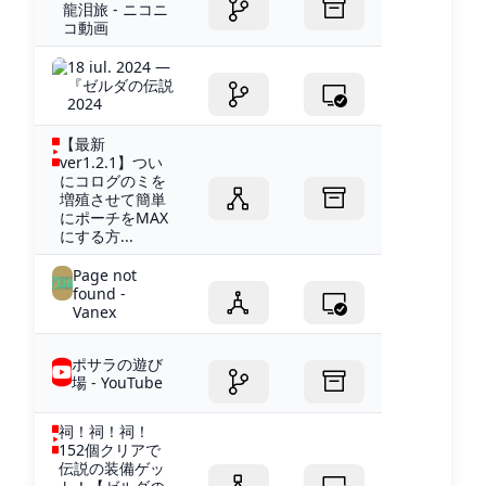
龍泪旅 - ニコニ
コ動画
18 iul. 2024 —
『ゼルダの伝説
2024
【最新
ver1.2.1】つい
にコログのミを
増殖させて簡単
にポーチをMAX
にする方...
Page not
found -
Vanex
ポサラの遊び
場 - YouTube
祠！祠！祠！
152個クリアで
伝説の装備ゲッ