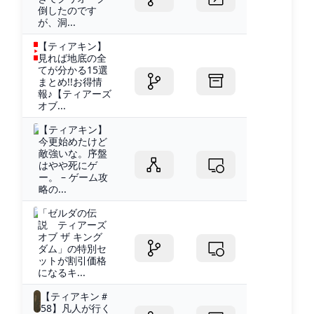
倒したのです
が、洞...
【ティアキン】
見れば地底の全
てが分かる15選
まとめ!!お得情
報♪【ティアーズ
オブ...
【ティアキン】
今更始めたけど
敵強いな。序盤
はやや死にゲ
ー。 – ゲーム攻
略の...
「ゼルダの伝
説 ティアーズ
オブ ザ キング
ダム」の特別セ
ットが割引価格
になるキ...
【ティアキン＃
58】凡人が行く