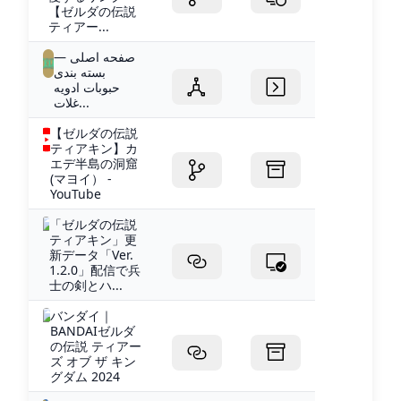
【ゼルダの伝説
ティアー...
صفحه اصلی —
بسته بندی
حبوبات ادویه
غلات...
【ゼルダの伝説
ティアキン】カ
エデ半島の洞窟
(マヨイ） -
YouTube
「ゼルダの伝説
ティアキン」更
新データ「Ver.
1.2.0」配信で兵
士の剣とハ...
バンダイ｜
BANDAIゼルダ
の伝説 ティアー
ズ オブ ザ キン
グダム 2024