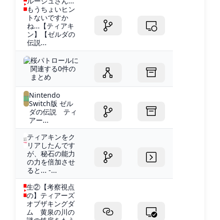
ルージュさん...
もうちょいヒン
トないですか
ね...【ティアキ
ン】【ゼルダの
伝説...
桜パトロールに
関連する0件の
まとめ
Nintendo
Switch版 ゼル
ダの伝説 ティ
アー...
ティアキンをク
リアしたんです
が、秘石の能力
の力を倍加させ
ると... -...
生②【考察視点
の】ティアーズ
オブザキングダ
ム 黄泉の川の