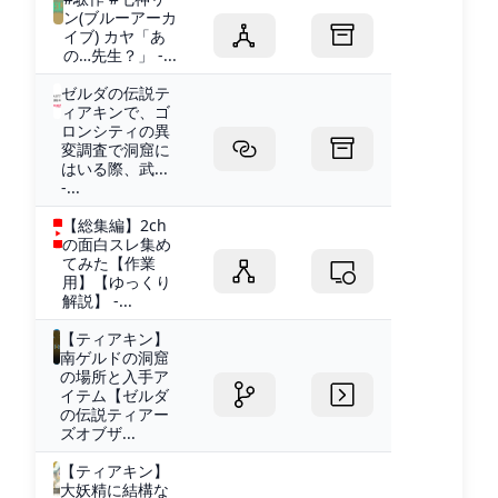
ン(ブルーアーカ
イブ) カヤ「あ
の…先生？」 -...
ゼルダの伝説テ
ィアキンで、ゴ
ロンシティの異
変調査で洞窟に
はいる際、武...
-...
【総集編】2ch
の面白スレ集め
てみた【作業
用】【ゆっくり
解説】 -...
【ティアキン】︎
南ゲルドの洞窟
の場所と入手ア
イテム【ゼルダ
の伝説ティアー
ズオブザ...
【ティアキン】
大妖精に結構な