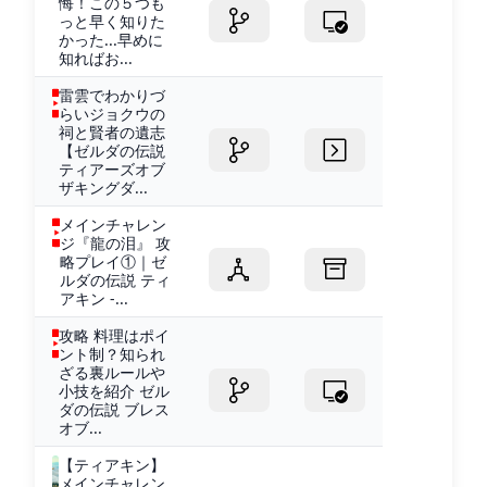
悔！この５つも
っと早く知りた
かった...早めに
知ればお...
雷雲でわかりづ
らいジョクウの
祠と賢者の遺志
【ゼルダの伝説
ティアーズオブ
ザキングダ...
メインチャレン
ジ『龍の泪』 攻
略プレイ①｜ゼ
ルダの伝説 ティ
アキン -...
攻略 料理はポイ
ント制？知られ
ざる裏ルールや
小技を紹介 ゼル
ダの伝説 ブレス
オブ...
【ティアキン】
メインチャレン