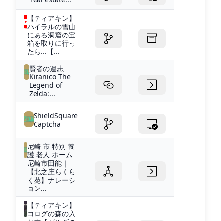
【ティアキン】
ハイラルの雪山
にある洞窟の宝
箱を取りに行っ
たら...【...
賢者の遺志
Kiranico The
Legend of
Zelda:...
ShieldSquare
Captcha
尼崎 市 特別 養
護 老人 ホーム
尼崎市田能｜
【北之庄らくら
く苑】ナレーシ
ョン...
【ティアキン】
コログの森の入