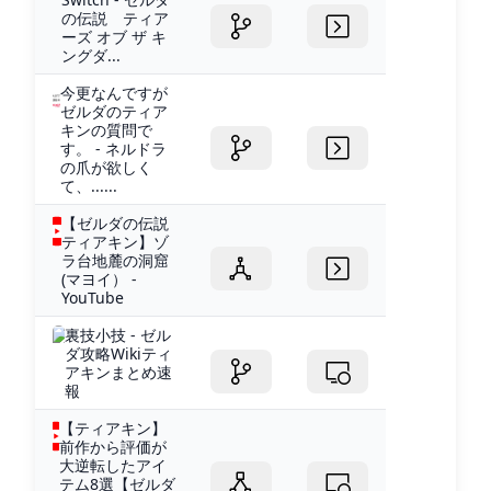
の伝説 ティア
ーズ オブ ザ キ
ングダ...
今更なんですが
ゼルダのティア
キンの質問で
す。 - ネルドラ
の爪が欲しく
て、......
【ゼルダの伝説
ティアキン】ゾ
ラ台地麓の洞窟
(マヨイ） -
YouTube
裏技小技 - ゼル
ダ攻略Wikiティ
アキンまとめ速
報
【ティアキン】
前作から評価が
大逆転したアイ
テム8選【ゼルダ