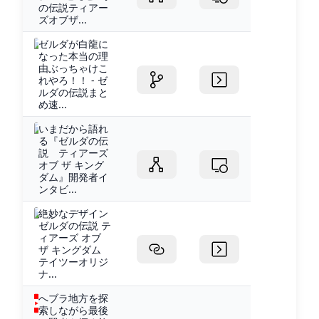
の伝説ティアー
ズオブザ...
ゼルダが白龍に
なった本当の理
由ぶっちゃけこ
れやろ！！ - ゼ
ルダの伝説まと
め速...
いまだから語れ
る『ゼルダの伝
説 ティアーズ
オブ ザ キング
ダム』開発者イ
ンタビ...
絶妙なデザイン
ゼルダの伝説 テ
ィアーズ オブ
ザ キングダム
テイツーオリジ
ナ...
へブラ地方を探
索しながら最後