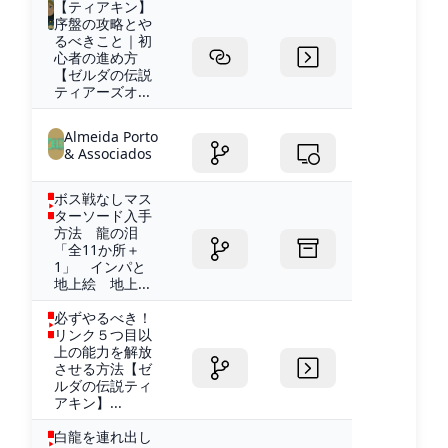
【ティアキン】
序盤の攻略とや
るべきこと｜初
心者の進め方
【ゼルダの伝説
ティアーズオ...
Almeida Porto
& Associados
ボス戦なしマス
ターソード入手
方法 龍の泪
「全11か所＋
1」 インパと
地上絵 地上...
必ずやるべき！
リンク５つ目以
上の能力を解放
させる方法【ゼ
ルダの伝説ティ
アキン】...
白龍を連れ出し