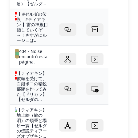
盾）【ゼルダ...
【 #ゼルダの伝
説 #ティアキ
ン 】雷の神殿目
指していくぞ
～！さすがにル
ージュは...
404 - No se
encontró esta
página.
【ティアキン】
依頼を受けて、
白銀ボコの精鋭
部隊を作ってみ
た【ドリカラ】
【ゼルダの...
【ティアキン】
地上絵（龍の
泪）の順番と場
所一覧【ゼルダ
の伝説ティアー
ズオブザキン...