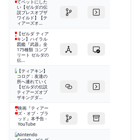
てペットにした
い【ゼルダの伝
説ブレスオブザ
ワイルド】【テ
ィアーズオ...
【ゼルダ ティア
キン】ハイラル
図鑑『武器』全
175種類 コンプ
リート ゼルダの
伝...
【ティアキン】
コログ：友達の
所へ連れていく
【ゼルダの伝説
ティアーズオブ
ザキングダ...
映画『ティアー
ズ・オブ・ブラ
ッド』本予告 -
YouTube
Nintendo
Switch - ゼルダ