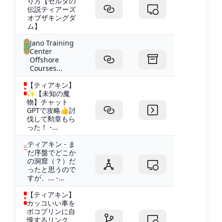
り方【ゼルダの
伝説ティアーズ
オブザキングダ
ム】
Jano Training
Center
Offshore
Courses...
【ティアキン】
✨【未知の魔
物】チャット
GPTで攻略👍討
伐して勲章もら
った！ -...
ティアキン - ま
だ序盤でどこか
の洞窟（？）だ
ったと思うので
すが、... -...
【ティアキン】
カッコいい車を
ボコブリンに自
慢するリンク