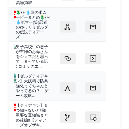
高額買取
🐉👀💧龍の泪ム
ービーまとめ🐉👀
💧ボマー(笑)忍者
のゆっくりゼルダ
の伝説ティアー
ズ...
男子高校生の息子
が主婦のお母さん
をシェフだと思っ
てしまっている話
: コミックエ...
【ゼルダティアキ
ン】大妖精で防具
強化ってちゃんと
やってるの？ – ゲ
ーム攻略...
【ティアキン】５
つ知らないと損!!
重要な豆知識まと
め後編!!【ティア
ーズオブザキ...