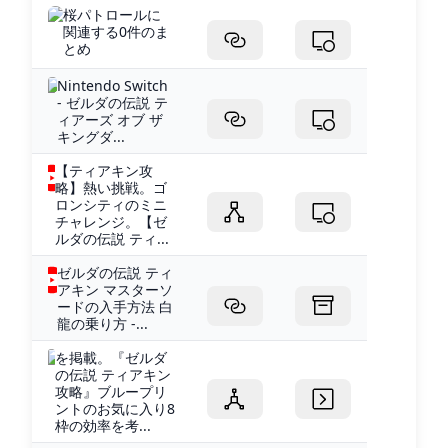
桜パトロールに
関連する0件のま
とめ
Nintendo Switch
- ゼルダの伝説 テ
ィアーズ オブ ザ
キングダ...
【ティアキン攻
略】熱い挑戦。ゴ
ロンシティのミニ
チャレンジ。【ゼ
ルダの伝説 ティ...
ゼルダの伝説 ティ
アキン マスターソ
ードの入手方法 白
龍の乗り方 -...
を掲載。『ゼルダ
の伝説 ティアキン
攻略』ブループリ
ントのお気に入り8
枠の効率を考...