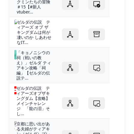
クミンたちの冒険
＃15【#新人
vtuber...
ゼルダの伝説 テ
ィアーズ オブ ザ
キングダムは何が
凄いのか しあわせ
なIT...
「キョノニシウの
祠（戦いの教
え）」ゼルダ ティ
アキン攻略「祠
編」【ゼルダの伝
説テ...
ゼルダの伝説 テ
ィアーズオブザキ
ングダム【攻略】
メインチャレン
ジ 「龍の泪」そ
し...
京都に思い出があ
る夫婦がティアキ
ン（ゼルダ）プレ