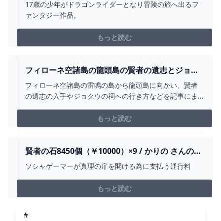
ニープラス)
17歳の少年がドラゴンライダーとなり冒険の旅へ出るフ
ァンタジー作品。
もっと読む
フィローネ空諸島の龍頭島の賢者の遺志とジョク
ウの祠【ティアキン攻略】 とあるゲームブログの
フィローネ空諸島の雷鳴の島から龍頭島に向かい、賢者
軌跡
の遺志の入手やジョクウの祠への行き方などを記事にま
とめました。 動画 行き方の際のポイント メインチャレン
ジ「ワッカ遺跡の秘密」をクリアしていないと雲が晴れ
もっと読む
ておらず、特に雷鳴の島は見え辛くて
賢者の石8450個（￥10000）×9 / かりの さんのイ
ラスト
ソシャゲーマーが真理の扉を開ける為に支払う通行料
もっと読む
#