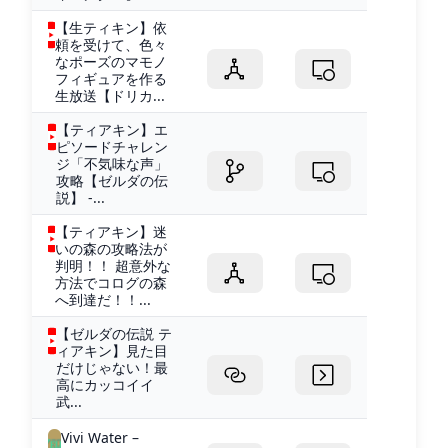
【生ティキン】依
頼を受けて、色々
なポーズのマモノ
フィギュアを作る
生放送【ドリカ...
【ティアキン】エ
ピソードチャレン
ジ「不気味な声」
攻略【ゼルダの伝
説】 -...
【ティアキン】迷
いの森の攻略法が
判明！！ 超意外な
方法でコログの森
へ到達だ！！...
【ゼルダの伝説 テ
ィアキン】見た目
だけじゃない！最
高にカッコイイ
武...
Vivi Water –