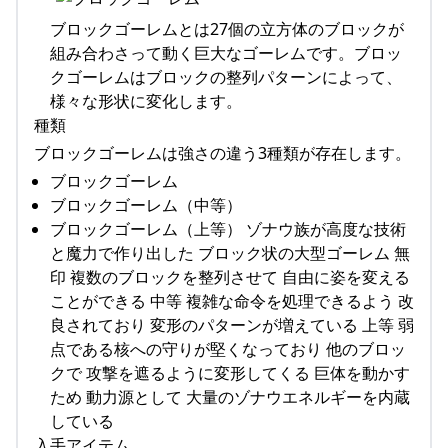
ブロックゴーレムとは27個の立方体のブロックが
組み合わさって動く巨大なゴーレムです。ブロッ
クゴーレムはブロックの整列パターンによって、
様々な形状に変化します。
種類
ブロックゴーレムは強さの違う3種類が存在します。
ブロックゴーレム
ブロックゴーレム（中等）
ブロックゴーレム（上等） ゾナウ族が高度な技術
と魔力で作り出した ブロック状の大型ゴーレム 無
印 複数のブロックを整列させて 自由に姿を変える
ことができる 中等 複雑な命令を処理できるよう 改
良されており 変形のパターンが増えている 上等 弱
点である核への守りが堅くなっており 他のブロッ
クで 攻撃を遮るように変形してくる 巨体を動かす
ため 動力源として 大量のゾナウエネルギーを内蔵
している
入手アイテム