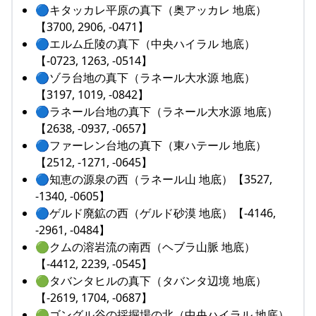
🔵キタッカレ平原の真下（奥アッカレ 地底）
【3700, 2906, -0471】
🔵エルム丘陵の真下（中央ハイラル 地底）
【-0723, 1263, -0514】
🔵ゾラ台地の真下（ラネール大水源 地底）
【3197, 1019, -0842】
🔵ラネール台地の真下（ラネール大水源 地底）
【2638, -0937, -0657】
🔵ファーレン台地の真下（東ハテール 地底）
【2512, -1271, -0645】
🔵知恵の源泉の西（ラネール山 地底）【3527,
-1340, -0605】
🔵ゲルド廃鉱の西（ゲルド砂漠 地底）【-4146,
-2961, -0484】
🟢クムの溶岩流の南西（ヘブラ山脈 地底）
【-4412, 2239, -0545】
🟢タバンタヒルの真下（タバンタ辺境 地底）
【-2619, 1704, -0687】
🟢ゴングル谷の採掘場の北（中央ハイラル 地底）