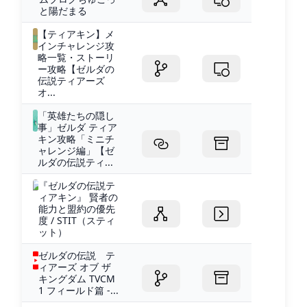
と陽だまる
【ティアキン】メ
インチャレンジ攻
略一覧・ストーリ
ー攻略【ゼルダの
伝説ティアーズ
オ...
「英雄たちの隠し
事」ゼルダ ティア
キン攻略「ミニチ
ャレンジ編」【ゼ
ルダの伝説ティ...
『ゼルダの伝説テ
ィアキン』 賢者の
能力と盟約の優先
度 / STIT（スティ
ット）
ゼルダの伝説 テ
ィアーズ オブ ザ
キングダム TVCM
1 フィールド篇 -...