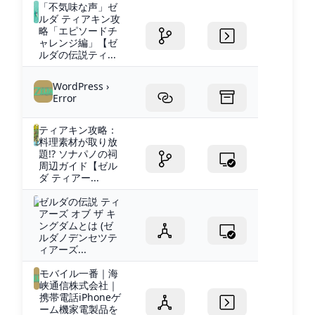
「不気味な声」ゼ
ルダ ティアキン攻
略「エピソードチ
ャレンジ編」【ゼ
ルダの伝説ティ...
WordPress ›
Error
ティアキン攻略：
料理素材が取り放
題!? ソナパノの祠
周辺ガイド【ゼル
ダ ティアー...
ゼルダの伝説 ティ
アーズ オブ ザ キ
ングダムとは (ゼ
ルダノデンセツテ
ィアーズ...
モバイル一番｜海
峡通信株式会社｜
携帯電話iPhoneゲ
ーム機家電製品を