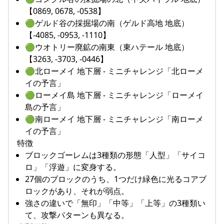
【0869, 0678, -0538】
🟢ゲルド谷の採掘場の南（ゲルド高地 地底）
【-4085, -0953, -1110】
🟢ウオトリー廃鉱の南東（東ハテール 地底）
【3263, -3703, -0446】
🟢北ローメイ 地下層 - ミニチャレンジ「北ローメ
イの予言」
🟢ローメイ島 地下層 - ミニチャレンジ「ローメイ
島の予言」
🟢南ローメイ 地下層 - ミニチャレンジ「南ローメ
イの予言」
特徴
ブロックゴーレムは3種類の形態「人型」「サイコ
ロ」「浮遊」に変身する。
27個のブロックのうち、1つだけ緑色に光るコアブ
ロックがあり、それが弱点。
強さの違いで「無印」「中等」「上等」の3種類い
て、攻撃パターンも異なる。