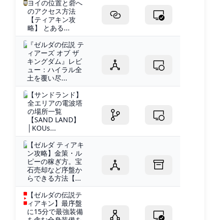
ヨイの位置と砦へ
のアクセス方法
【ティアキン攻
略】 とある...
『ゼルダの伝説 テ
ィアーズ オブ ザ
キングダム』レビ
ュー：ハイラル全
土を覆い尽...
【サンドランド】
全エリアの電波塔
の場所一覧
【SAND LAND】
│KOUs...
【ゼルダ ティアキ
ン攻略】金策・ル
ピーの稼ぎ方。宝
石売却など序盤か
らできる方法【...
【ゼルダの伝説テ
ィアキン】最序盤
に15分で最強装備
を含む全身装備を