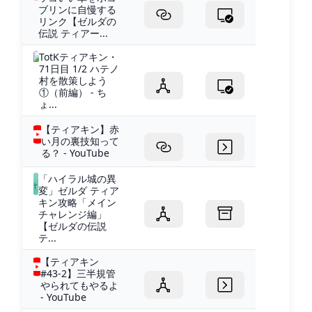
ブリンに自慢する
リンク【ゼルダの
伝説 ティアー...
TotKティアキン・
71日目 1/2 ハテノ
村を散策しよう
①（前編） - ち
ょ...
【ティアキン】赤
い月の裏技知って
る？ - YouTube
「ハイラル城の異
変」ゼルダ ティア
キン攻略「メイン
チャレンジ編」
【ゼルダの伝説
テ...
【ティアキン
#43-2】三半規管
やられてもやるよ
- YouTube