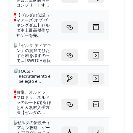
コンプリートす...
【ゼルダの伝説 テ
ィアーズ オブ ザ
キングダム】ゼル
ダ史上最高傑作な
神ゲーを完...
『ゼルダ ティアキ
ン』の洞窟でひた
すら岩を壊すのっ
て…│SWITCH速報
FOCSI -
Recrutamento e
Seleção e...
白竜、オルドラ、
フロドラ、ネルド
ラのルート(場所)ま
とめ＆素材入手方
法【ゼルダの...
ゼルダの伝説ティ
アキン攻略 - ゲー
ムブログちゅこっ