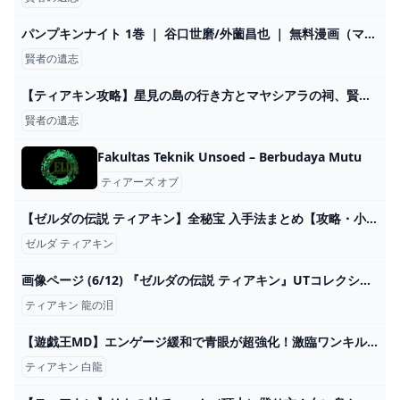
パンプキンナイト 1巻 ｜ 谷口世磨/外薗昌也 ｜ 無料漫画（マンガ）ならコミックシーモア
賢者の遺志
【ティアキン攻略】星見の島の行き方とマヤシアラの祠、賢者の遺志。【ゼルダの伝説 ティアーズ オブ ザ キングダム】 - سی وید
賢者の遺志
Fakultas Teknik Unsoed – Berbudaya Mutu
ティアーズ オブ
【ゼルダの伝説 ティアキン】全秘宝 入手法まとめ【攻略・小ネタ・検証】【ゼルダの伝説 ティアーズオブザキングダム】【ティアキン】【totk】【ゼルダ】 - YouTube
ゼルダ ティアキン
画像ページ (6/12) 『ゼルダの伝説 ティアキン』UTコレクションが発売中、ラインアップ一挙紹介。白龍の瞳から落ちる泪が印象的 ゲーム・エンタメ最新情報のファミ通.com
ティアキン 龍の泪
【遊戯王MD】エンゲージ緩和で青眼が超強化！激臨ワンキル青眼vsナチュルホルス【マスターデュエル】 #shorts - YouTube
ティアキン 白龍