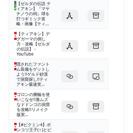
【ゼルダの伝説 テ
ィアキン】『マヤ
チノウの祠』球を
打つギミック攻
略・画像【ティ...
【ティアキン】デ
グガーマの倒し
方・攻略【ゼルダ
の伝説】 -
YouTube
隠されたファント
ム装備をゲットし
よう!!ゲルド砂漠
で洞窟探し!!ティ
アキン最速実...
ゴロンの腕輪を使
いこなせ!!激ムズ
なドドンゴの洞窟
を攻略!!リメイク
版実...
【#ピクミン4】ポ
ンコツ王子(♀)とピ