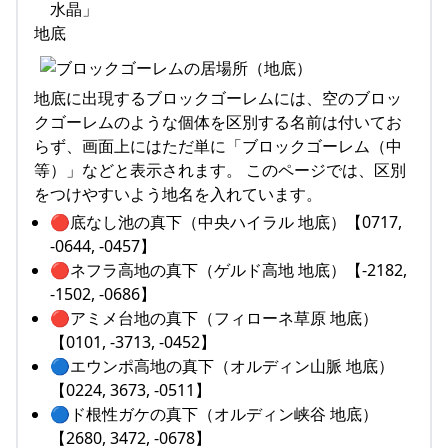
水晶」
地底
地底に出現するブロックゴーレムには、空のブロッ
クゴーレムのような個体を区別する名前は付いてお
らず、画面上にはただ単に「ブロックゴーレム（中
等）」などと表示されます。 このページでは、区別
をつけやすいよう地名を入れています。
🔴底なし池の真下（中央ハイラル 地底）【0717,
-0644, -0457】
🔴ネフラ高地の真下（ゲルド高地 地底）【-2182,
-1502, -0686】
🔴アミメ台地の真下（フィローネ草原 地底）
【0101, -3713, -0452】
🔵エウンポ高地の真下（オルディン山脈 地底）
【0224, 3673, -0511】
🔵ド根性ガケの真下（オルディン峡谷 地底）
【2680, 3472, -0678】