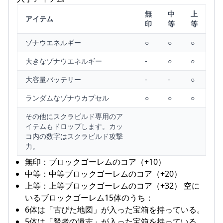
無
中
上
アイテム
印
等
等
ゾナウエネルギー
○
○
○
大きなゾナウエネルギー
-
○
○
大容量バッテリー
-
-
○
ランダムなゾナウカプセル
○
○
○
その他にスクラビルド専用のア
イテムもドロップします。カッ
コ内の数字はスクラビルド攻撃
力。
無印：ブロックゴーレムのコア（+10）
中等：中等ブロックゴーレムのコア（+20）
上等：上等ブロックゴーレムのコア（+32） 空に
いるブロックゴーレム15体のうち：
6体は「古びた地図」が入った宝箱を持っている。
5体は「賢者の遺志」が入った宝箱を持っている。