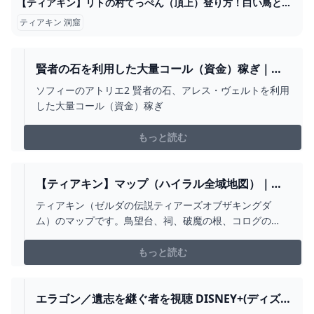
【ティアキン】リトの村てっぺん（頂上）登り方！白い鳥と洞窟の場所
ティアキン 洞窟
賢者の石を利用した大量コール（資金）稼ぎ｜ソ
フィーのアトリエ2 攻略のナノゲームス
ソフィーのアトリエ2 賢者の石、アレス・ヴェルトを利用
した大量コール（資金）稼ぎ
もっと読む
【ティアキン】マップ（ハイラル全域地図）｜ゼ
ルダの伝説ティアーズオブザキングダム
ティアキン（ゼルダの伝説ティアーズオブザキングダ
ム）のマップです。鳥望台、祠、破魔の根、コログの
ミ、ブロックゴーレム、イワロック、ヒノックス、ライ
ネル、グリオーク、デグガーマ、龍の泪、ゾナウギア製
もっと読む
造機、大妖精の泉、深穴、洞窟、井戸、女神像、料理
鍋、看板
エラゴン／遺志を継ぐ者を視聴 DISNEY+(ディズ