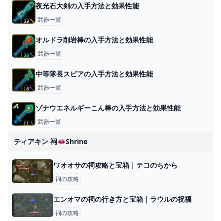
夜光石大剣の入手方法と効果性能
武器一覧
オルドラ削岩棒の入手方法と効果性能
武器一覧
中等隊長スピアの入手方法と効果性能
武器一覧
ゾナウエネルギーこん棒の入手方法と効果性能
武器一覧
ティアキン 祠👄shrine
ワオオサの祠攻略と宝箱｜テコのちから
祠の攻略
エンオマの祠の行き方と宝箱｜ラウルの祝福
祠の攻略