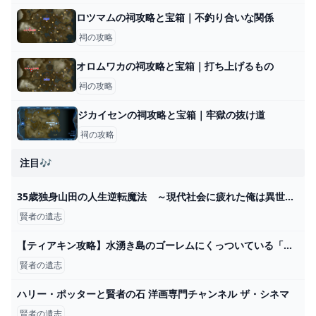
ロツマムの祠攻略と宝箱｜不釣り合いな関係
祠の攻略
オロムワカの祠攻略と宝箱｜打ち上げるもの
祠の攻略
ジカイセンの祠攻略と宝箱｜牢獄の抜け道
祠の攻略
注目🎶
35歳独身山田の人生逆転魔法 ～現代社会に疲れた俺は異世界でスローライフを楽しむために現代で悪魔と戦って金儲けをしながら異世界村を発展させることにしました～
賢者の遺志
【ティアキン攻略】水湧き島のゴーレムにくっついている「賢者の遺志」。【ゼルダの伝説 ティアーズ オブ ザ キングダム】 - YouTube
賢者の遺志
ハリー・ポッターと賢者の石 洋画専門チャンネル ザ・シネマ
賢者の遺志