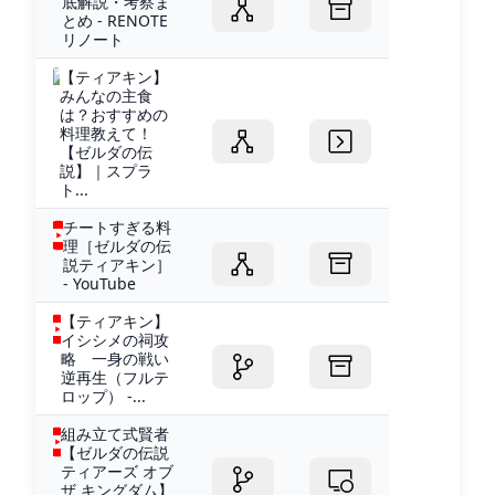
底解説・考察ま
とめ - RENOTE
リノート
【ティアキン】
みんなの主食
は？おすすめの
料理教えて！
【ゼルダの伝
説】｜スプラ
ト...
チートすぎる料
理［ゼルダの伝
説ティアキン］
- YouTube
【ティアキン】
イシシメの祠攻
略 一身の戦い
逆再生（フルテ
ロップ） -...
組み立て式賢者
【ゼルダの伝説
ティアーズ オブ
ザ キングダム】