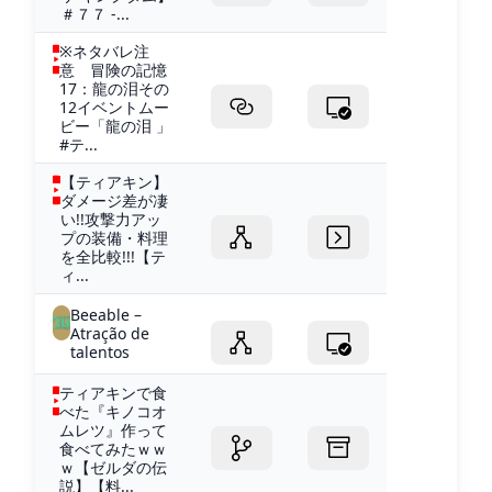
＃７７ -...
※ネタバレ注
意 冒険の記憶
17：龍の泪その
12イベントムー
ビー「龍の泪 」
#テ...
【ティアキン】
ダメージ差が凄
い!!攻撃力アッ
プの装備・料理
を全比較!!!【テ
ィ...
Beeable –
Atração de
talentos
ティアキンで食
べた『キノコオ
ムレツ』作って
食べてみたｗｗ
ｗ【ゼルダの伝
説】【料...