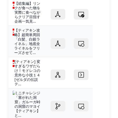
【総集編】リン
クが食べた物を
実際に食べなが
らクリア目指す
企画一気見...
【ティアキン攻
略】超簡単周回
「白髪、白銀ラ
イネル」地底全
ライネルをフリ
ーズさせて...
[ティアキン] 変
すぎるワザだら
け！モドレコの
意外な小技１４
[ゼルダの伝説
テ...
ミニチャレンジ
「塞がれた洞
窟」ガルーガ峠
の洞窟のマヨイ
【ティアキン】
と...