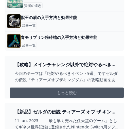
賢者の遺志
獣王の盾の入手方法と効果性能
武器一覧
青モリブリン粉砕槍の入手方法と効果性能
武器一覧
【攻略】メインチャレンジ以外で絶対やるべきイ
ベント9選【ゼルダの伝説ティアーズオブザキング
今回のテーマは「絶対やるべきイベント9選」ですゼルダ
ダム/ティアキン】【ゆっくり解説】 - YOUTUBE
の伝説『ティアーズオブザキングダム』の攻略動画をあ
げています。■お借りしたBGMしゃろう様 おどれグロッ
ケンシュピールしゃろう様 神隠しの真相しゃろう様 10℃
もっと読む
しゃろう様 You and
me(https://www.youtube.com/@Sharo...
【新品】ゼルダの伝説 ティアーズ オブ ザ キング
ダム商品名 2024
11 iun. 2023 — 「最も早く売れた任天堂のゲーム」とし
てギネス世界記録に登録されたNintendo Switch用ソフト