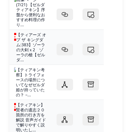
(7/21) 【ゼルダ
ティアキン】序
盤から便利なお
すすめ料理の作
り...
【ティアーズ オ
ブ ザ キングダ
ム:383】ゾーラ
の大剣ｘ2 ゾ
ーラの槍【ゼル
ダ...
【ティアキン考
察】トライフォ
ースの場所につ
いてなぜゼルダ
姫が持っていた
の？ –...
【ティアキン】
賢者の遺志２０
箇所の行き方を
解説 音声ガイド
で解りやすく説
明いたし...