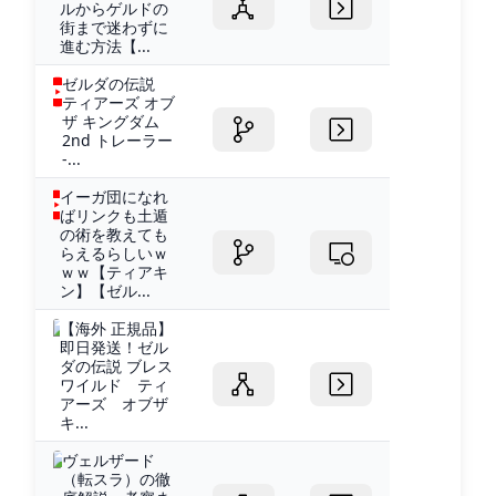
ルからゲルドの
街まで迷わずに
進む方法【...
ゼルダの伝説
ティアーズ オブ
ザ キングダム
2nd トレーラー
-...
イーガ団になれ
ばリンクも土遁
の術を教えても
らえるらしいｗ
ｗｗ【ティアキ
ン】【ゼル...
【海外 正規品】
即日発送！ゼル
ダの伝説 ブレス
ワイルド ティ
アーズ オブザ
キ...
ヴェルザード
（転スラ）の徹