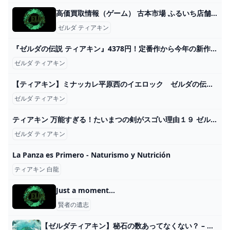
高価買取情報（ゲーム） 古本市場 ふるいち店舗情報サイト
ゼルダ ティアキン
『ゼルダの伝説 ティアキン』4378円！定番作から今年の新作まで、ゲオ店舗のブラックフライデーセールを現地調査 インサイド
ゼルダ ティアキン
【ティアキン】ミナッカレ平原西のイエロック ゼルダの伝説ティアーズ オブザキングダム #ゼルダの伝説 #ティアキン #zelda #shorts - YouTube
ゼルダ ティアキン
ティアキン 万能すぎる！たいまつの剣がスゴい理由１９ ゼルダの伝説 ティアーズ オブ ザ キングダム - YouTube
ゼルダ ティアキン
La Panza es Primero - Naturismo y Nutrición
ティアキン 白龍
Just a moment...
賢者の遺志
【ゼルダティアキン】秘石の数あってなくない？ – ゲーム攻略のかけら