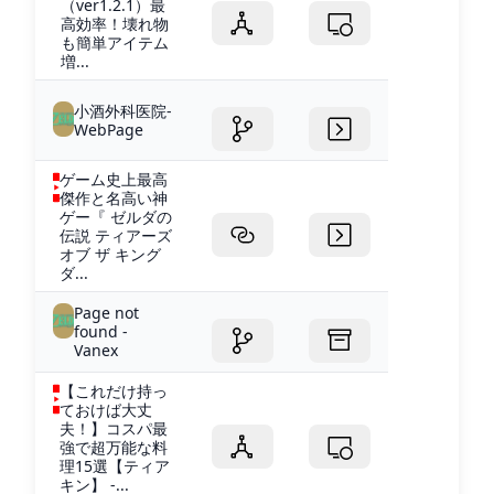
（ver1.2.1）最
高効率！壊れ物
も簡単アイテム
増...
小酒外科医院-
WebPage
ゲーム史上最高
傑作と名高い神
ゲー『 ゼルダの
伝説 ティアーズ
オブ ザ キング
ダ...
Page not
found -
Vanex
【これだけ持っ
ておけば大丈
夫！】コスパ最
強で超万能な料
理15選【ティア
キン】 -...