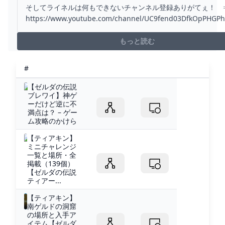
無力化する方法がやばい、たった１つの建築で完全攻
そしてライネルは何もできないチャンネル登録ありがてぇ！
ィアーズ オブ ザ キングダム】 - YOUTUBE
https://www.youtube.com/channel/UC9fend03DfkOpPHGP
sub_confirmation=1Twitch ⇒
https://www.twitch.tv/pirochanbanzaiTwitter...
もっと読む
#
【ゼルダの伝説
ブレワイ】神ゲ
ーだけど逆に不
満点は？ – ゲー
ム攻略のかけら
【ティアキン】
ミニチャレンジ
一覧と場所・全
掲載（139個）
【ゼルダの伝説
ティアー...
【ティアキン】︎
南ゲルドの洞窟
の場所と入手ア
イテム【ゼルダ