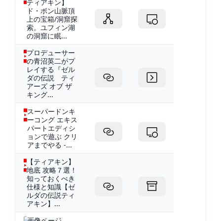
ティアキン】
ド・ボン山脈頂
上の宝箱/洞窟探
索。ユフィン湖
の洞窟に眠...
プロデューサー
の青沼英二がプ
レイする『ゼル
ダの伝説 ティ
アーズ オブ ザ
キング...
スーパードンキ
ーコング エキス
パートエディシ
ョンで遊ぶ クリ
アまでやる -...
【ティアキン】
地底 攻略７選！
知っておくべき
仕様と知識【ゼ
ルダの伝説ティ
アキン】...
画像ページ