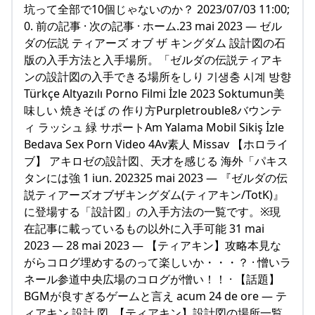
坑って全部で10個じゃないのか？ 2023/07/03 11:00;
0. 前の記事 · 次の記事 · ホーム.23 mai 2023 — ゼル
ダの伝説 ティアーズ オブ ザ キングダム 設計図の石
版の入手方法と入手場所。「ゼルダの伝説ティアキ
ンの設計図の入手できる場所をしり 기생충 시계 방향
Türkçe Altyazılı Porno Filmi İzle 2023 Soktumun美
味しい 焼きそば の 作り方Purpletrouble8バウンテ
ィ ラッシュ 緑 サポートAm Yalama Mobil Sikiş İzle
Bedava Sex Porn Video 4Av素人 Missav 【ホロライ
ブ】 アキロゼの設計図、天才を感じる 海外「パキス
タンには強 1 iun. 202325 mai 2023 — 『ゼルダの伝
説ティアーズオブザキングダム(ティアキン/TotK)』
に登場する「設計図」の入手方法の一覧です。※現
在記事に載っているもの以外に入手可能 31 mai
2023 — 28 mai 2023 — 【ティアキン】攻略本見な
がらコログ埋めするのって楽しいか・・・？ · 憎いラ
ネール参道中央広場のコログが憎い！！ · 【話題】
BGMが良すぎるゲームと言え acum 24 de ore — テ
ィアキン 設計 図. 【ティアキン】設計図の場所一覧