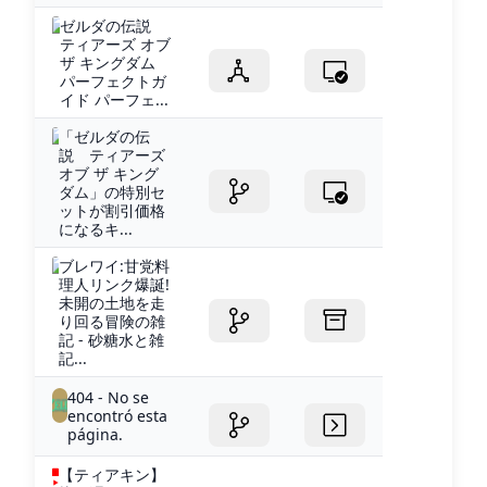
ゼルダの伝説
ティアーズ オブ
ザ キングダム
パーフェクトガ
イド パーフェ...
「ゼルダの伝
説 ティアーズ
オブ ザ キング
ダム」の特別セ
ットが割引価格
になるキ...
ブレワイ:甘党料
理人リンク爆誕!
未開の土地を走
り回る冒険の雑
記 - 砂糖水と雑
記...
404 - No se
encontró esta
página.
【ティアキン】