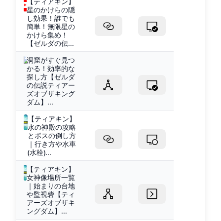
【ティアキン】
星のかけらの隠
し効果！誰でも
簡単！無限星の
かけら集め！
【ゼルダの伝...
洞窟がすぐ見つ
かる！効率的な
探し方【ゼルダ
の伝説ティアー
ズオブザキング
ダム】...
【ティアキン】
水の神殿の攻略
とボスの倒し方
｜行き方や水車
(水栓)...
【ティアキン】
女神像場所一覧
｜始まりの台地
や監視砦【ティ
アーズオブザキ
ングダム】...