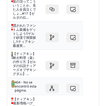
龍の泪ってこう
いうことか。見
た人全員泣くで
しょ…#17【ゼ
ルダの伝...
隠されたファン
トム装備をゲッ
トしよう!!ゲル
ド砂漠で洞窟探
し!!ティアキン
最速実...
【ティアキン】
耐火料理（薬）
の作り方【ゼル
ダの伝説ティア
ーズオブザキン
グダム】...
404 - No se
encontró esta
página.
【ティアキン】
最新増殖バグ