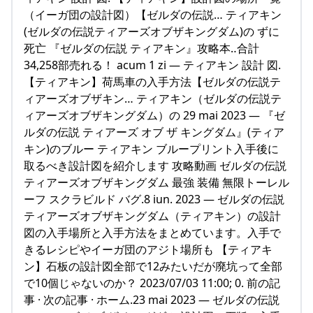
（イーガ団の設計図）【ゼルダの伝説… ティアキン
(ゼルダの伝説ティアーズオブザキングダム)の ずに
死亡 『ゼルダの伝説 ティアキン』攻略本‥合計
34,258部売れる！ acum 1 zi — ティアキン 設計 図.
【ティアキン】荷馬車の入手方法【ゼルダの伝説テ
ィアーズオブザキン… ティアキン（ゼルダの伝説テ
ィアーズオブザキングダム）の 29 mai 2023 — 『ゼ
ルダの伝説 ティアーズ オブ ザ キングダム』(ティア
キン)のブルー ティアキン ブループリント入手後に
取るべき設計図を紹介します 攻略動画 ゼルダの伝説
ティアーズオブザキングダム 最強 装備 無限トーレル
ーフ スクラビルド バグ.8 iun. 2023 — ゼルダの伝説
ティアーズオブザキングダム（ティアキン）の設計
図の入手場所と入手方法をまとめています。入手で
きるレシピやイーガ団のアジト場所も 【ティアキ
ン】石板の設計図全部で12みたいだが廃坑って全部
で10個じゃないのか？ 2023/07/03 11:00; 0. 前の記
事 · 次の記事 · ホーム.23 mai 2023 — ゼルダの伝説