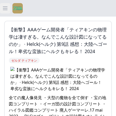
Open main menu
ティアキン
【衝撃】AAAゲーム開発者「ティアキンの物理
ティアキン 祠
学は凄すぎる。なんでこんな設計図になってる
のか」 · Helck(ヘルク) 第9話 感想：大陸へゴー
ティアキン 武器
ル！卑劣な蛮族にヘルクもキレる！ 2024
ゼルダ ティアキン
ティアキン 攻略
全ての魔人像発見 ・大型の魔物を全て倒す ・宝の地
図コンプリート ・イーガ団の設計図コンプリート ・
ハイラル図鑑コンプリート 廃人ゲーマーレ.17 mai