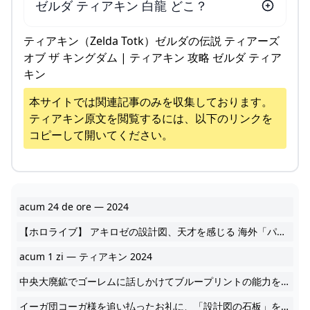
ゼルダ ティアキン 白龍 どこ？
ティアキン（Zelda Totk）ゼルダの伝説 ティアーズ
オブ ザ キングダム | ティアキン 攻略 ゼルダ ティア
キン
本サイトでは関連記事のみを収集しております。
ティアキン
原文を閲覧するには、以下のリンクを
コピーして開いてください。
acum 24 de ore — 2024
【ホロライブ】 アキロゼの設計図、天才を感じる 海外「パキスタンには強 2024
acum 1 zi — ティアキン 2024
中央大廃鉱でゴーレムに話しかけてブループリントの能力を解放するイベントが発生していないと設計図だけ持っていても使えませんよ。28 mai 2023 — TikTok 2024
イーガ団コーガ様を追い払ったお礼に、「設計図の石板」を貰います。7 aug. 2023 — ブループリントの設計図にはコログを含むことができる。コログの近くで設計図を再現すれば、自動的にコログと乗り物をくっつけられる.18 2024