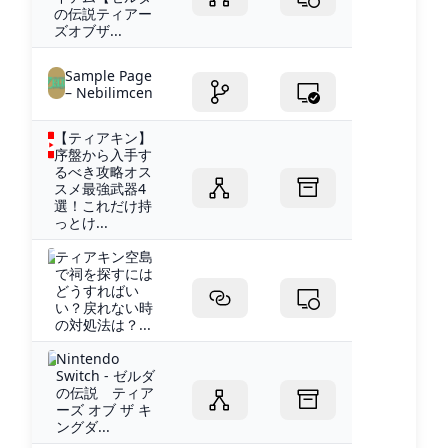
の伝説ティアー
ズオブザ...
Sample Page
– Nebilimcen
【ティアキン】
序盤から入手す
るべき攻略オス
スメ最強武器4
選！これだけ持
っとけ...
ティアキン空島
で祠を探すには
どうすればい
い？戻れない時
の対処法は？...
Nintendo
Switch - ゼルダ
の伝説 ティア
ーズ オブ ザ キ
ングダ...