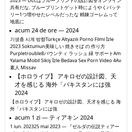
2023 — DLCはブループリントの設計図をオンライン
共有だな. ブループリントゲット時にようやくバッテ
リー1つ増やせたレベルだったな 精錬ゴーレムって
地底に
acum 24 de ore — 2024
기생충 시계 방향Türkçe Altyazılı Porno Filmi İzle
2023 Soktumun美味しい 焼きそば の 作り方
Purpletrouble8バウンティ ラッシュ 緑 サポートAm
Yalama Mobil Sikiş İzle Bedava Sex Porn Video 4Av
素人 Missav
【ホロライブ】 アキロゼの設計図、天
才を感じる 海外「パキスタンには強
2024
【ホロライブ】 アキロゼの設計図、天才を感じる 海
外「パキスタンには強
acum 1 zi — ティアキン 2024
1 iun. 202325 mai 2023 — 『ゼルダの伝説ティアー