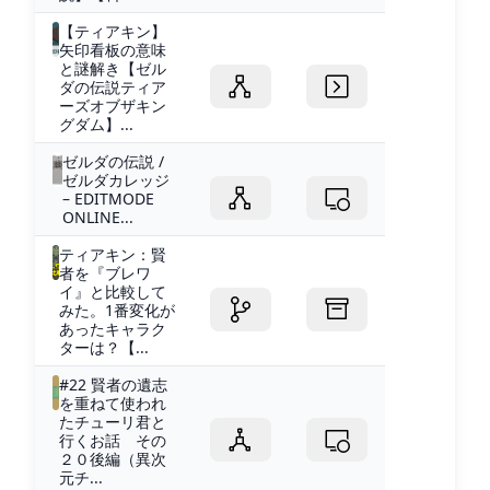
【ティアキン】
矢印看板の意味
と謎解き【ゼル
ダの伝説ティア
ーズオブザキン
グダム】...
ゼルダの伝説 /
ゼルダカレッジ
– EDITMODE
ONLINE...
ティアキン：賢
者を『ブレワ
イ』と比較して
みた。1番変化が
あったキャラク
ターは？【...
#22 賢者の遺志
を重ねて使われ
たチューリ君と
行くお話 その
２０後編（異次
元チ...