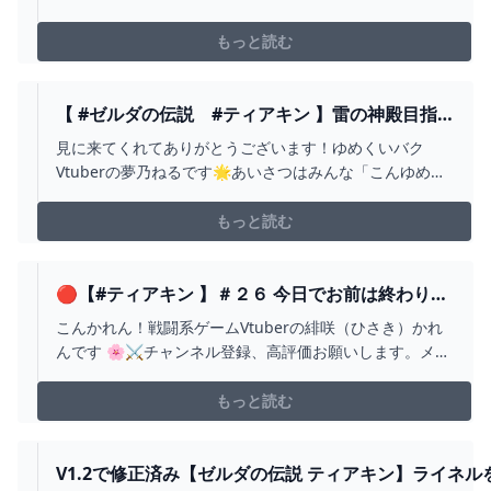
「ゼルダの伝説 ティアーズ オブ ザ キングダム」。 「ゼ
ルダの伝説 ティアーズ オブ ザ キングダム ザ・コンプリ
もっと読む
ート
【 #ゼルダの伝説 #ティアキン 】雷の神殿目指
していくぞ～！さすがにルージュは使えるよね？
見に来てくれてありがとうございます！ゆめくいバク
#26 【 #個人VTUBER / #夢乃ねる】ゼルダの伝説
Vtuberの夢乃ねるです🌟あいさつはみんな「こんゆめ」
ティアーズ オブ ザ キングダム - YOUTUBE
「おつゆめ」っていってくれてるよ♪気軽にコメントして
くれると嬉しいな🥰初見さんも含めてみんなと仲良くな
もっと読む
りたいです！《今回のあらすじ》本日も「ゼルダの伝説
ティアーズ オブ ザ キングダム」やっていきたいと思...
🔴【#ティアキン 】＃２６ 今日でお前は終わり
だ！ #ゼルダの伝説ティアーズオブザキングダム -
こんかれん！戦闘系ゲームVtuberの緋咲（ひさき）かれ
YOUTUBE
んです 🌸⚔チャンネル登録、高評価お願いします。メン
バー入ってくれたらめちゃめちゃハッピーです！
https://www.youtube.com/channel/UCv-
もっと読む
CaxHKaTYME6vNZvDoggw/join#vtuber #初見さん歓迎
#完全...
V1.2で修正済み【ゼルダの伝説 ティアキン】ライネル