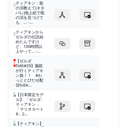
ティアキン：龍
の泪教えて(ネタ
バレ)地上絵で龍
の泪を見つけて
も、... -...
ティアキンから
ゼルダの伝説始
めたんですけ
ど、100時間以
上やって... -...
【ゼルダ
TotK#29】脳筋
が行くティアキ
ン旅！！ #わ
っととびだせ配
信tube...
【日本限定モデ
ル】 「ゼルダ:
ティアキン 」
「マリオカート
8」2...
【ティアキン】