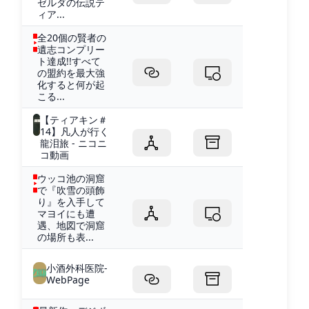
ゼルダの伝説テ
ィア...
全20個の賢者の
遺志コンプリー
ト達成!!すべて
の盟約を最大強
化すると何が起
こる...
【ティアキン＃
14】凡人が行く
龍泪旅 - ニコニ
コ動画
ウッコ池の洞窟
で『吹雪の頭飾
り』を入手して
マヨイにも遭
遇、地図で洞窟
の場所も表...
小酒外科医院-
WebPage