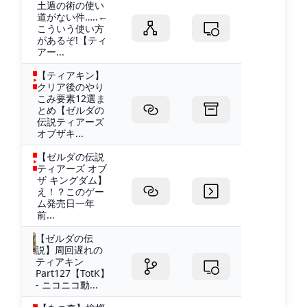
土遁の術の使い
道がない件…..←
こういう使い方
があるぞ!【ティ
アー...
【ティアキン】
クリア後のやり
こみ要素12選ま
とめ【ゼルダの
伝説ティアーズ
オブザキ...
【ゼルダの伝説
ティアーズ オブ
ザ キングダム】
え！？このゲー
ム発売日一年
前...
【ゼルダの伝
説】周回遅れの
ティアキン
Part127【TotK】
- ニコニコ動...