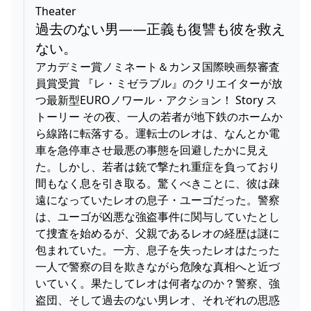
Theater
過去のない男――正義も復讐も彼を救え
ない。
アカデミー賞ノミネート＆カンヌ国際映画祭審査
員賞受賞 『レ・ミゼラブル』のクリエイターが放
つ最新型EUROノワール・アクション！ Story ス
トーリー その夜、一人の若者が地下鉄のホームか
ら線路に転落する。運転士のレオは、なんとか電
車を急停車させ最悪の事態を回避したかに見え
た。しかし、若者は銃で撃たれ重症を負っており
間もなく息を引き取る。驚くべきことに、彼は疎
遠になっていたレオの息子・ユーゴだった。警察
は、ユーゴが凶悪な強盗事件に関与していたとし
て捜査を始めるが、父親であるレオの経歴は謎に
包まれていた。一方、息子を失ったレオはたった
一人で警察の目を欺きながら危険な真相へと近づ
いていく。果たしてレオは何者なのか？警察、強
盗団、そして過去のない男レオ、それぞれの思惑