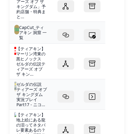
アーズ オブ ザ
キングダム」予
約店舗・特典ま
と...
CapCut_ティ
アキン 洞窟 一
覧
【ティアキン】
マーリン湾東の
黒ヒノックス
ゼルダの伝説テ
ィアーズ オブ
ザ キン...
ゼルダの伝説
ティアーズ オブ
ザ キングダム
実況プレイ
Part17 - ニコ...
【ティアキン】
地上絵にある龍
の泪ってネタバ
レ要素あるの？