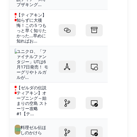
ブザキング...
【ティアキン】
知らずに大後
悔！この５つも
っと早く知りた
かった...早めに
知ればお...
ユニクロ、「フ
ァイナルファン
タジー」UTは6
月17日発売！ モ
ーグリやトルガ
ルが...
【ゼルダの伝説
ティアキン】オ
ープニング～始
まりの空島 スト
ーリー攻略
#1【テ...
料理ゼル伝ほ
しのかけら