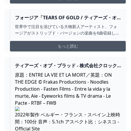
フォージア「TEARS OF GOLD / ティアーズ・オ
ブ・ゴールド」【日本語字幕付き動画】【公式】 -
世界中で注目を浴びている大物新人アーティスト、フォ
YOUTUBE
ージアがストリップド・バージョンの楽曲を6曲収録した
EP『ストリップド』をリリースした。
https://Japan.lnk.to/faouzia_StrippedAYEP『ストリップ
もっと読む
ド』には、多くのファンに愛された楽曲「ティアーズ・
オブ・ゴールド」、「ユー・ドント...
ティアーズ・オブ・ブラッド - 株式会社クロック
ワークス - THE KLOCKWORX
原題：ENTRE LA VIE ET LA MORT／英題：ON
THE EDGE © Frakas Productions - Noodles
Production - Fasten Films - Entre la vida y la
murte, Aie - Eyeworks films & TV drama - Le
Pacte - RTBF – FWB
2022年製作 ベルギー・フランス・スペイン上映時
間：100分 音声：5.1ch アスペクト比：シネスコ -
Official Site