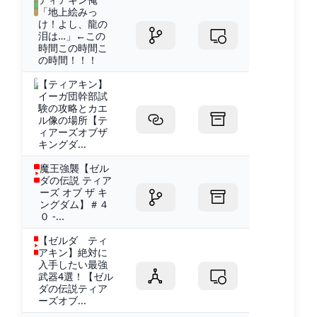
「地上絵みっ
け！よし、龍の
泪は…」←この
時間この時間こ
の時間！！！
【ティアキン】
イーガ団幹部試
験の攻略とカエ
ル像の場所【テ
ィアーズオブザ
キングダ...
魔王強襲【ゼル
ダの伝説 ティア
ーズ オブ ザ キ
ングダム】＃４
０ -...
【ゼルダ ティ
アキン】絶対に
入手したい最強
武器4選！【ゼル
ダの伝説ティア
ーズオブ...