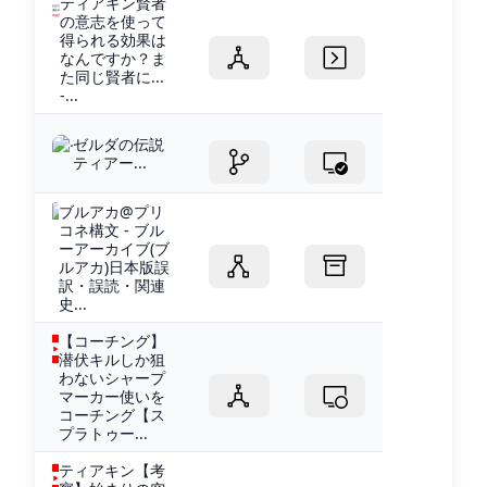
ティアキン賢者
の意志を使って
得られる効果は
なんですか？ま
た同じ賢者に...
-...
ゼルダの伝説
ティアー...
ブルアカ@プリ
コネ構文 - ブル
ーアーカイブ(ブ
ルアカ)日本版誤
訳・誤読・関連
史...
【コーチング】
潜伏キルしか狙
わないシャープ
マーカー使いを
コーチング【ス
プラトゥー...
ティアキン【考