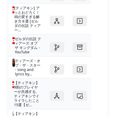
[ティアキン] ア
ッとおどろく！
祠の変すぎる解
き方８選 [ゼル
ダの伝説 ティア
ー...
ゼルダの伝説 テ
ィアーズ オブ
ザ キングダム -
YouTube
ティアーズ・オ
ブ・ザ・スター
- song and
lyrics by...
【ティアキン】
9割のプレイヤ
ーが共感する、
ティアキンでイ
ライラしたこと
15選【ゼ...
【ティアキン】