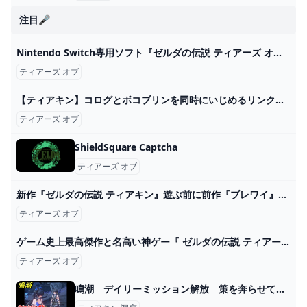
注目🎤
Nintendo Switch専用ソフト『ゼルダの伝説 ティアーズ オブ ザ キングダム』の発売時期に合わせて登場した一番くじの再販売が決定！｜ローソン公式サイト
ティアーズ オブ
【ティアキン】コログとボコブリンを同時にいじめるリンク【ゼルダの伝説 ティアーズ オブ ザ キングダム】 - YouTube
ティアーズ オブ
ShieldSquare Captcha
ティアーズ オブ
新作『ゼルダの伝説 ティアキン』遊ぶ前に前作『ブレワイ』は遊んだ方がいい？【ティアーズ オブ ザ キングダム】 ゲーム・エンタメ最新情報のファミ通.com
ティアーズ オブ
ゲーム史上最高傑作と名高い神ゲー『 ゼルダの伝説 ティアーズ オブ ザ キングダム 』#15 - YouTube
ティアーズ オブ
鳴潮 デイリーミッション解放 策を奔らせて残星を候ふ⑦ 洞窟に入る 第一章：瑝瓏・今州の来訪者 メインストーリー攻略 ＃３５ - ニコニコ動画