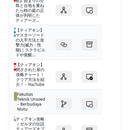
察】始まりの空
島と台地を重ね
たら時の庭の正
体が判明した
ティアーズ...
【ティアキン】
マスターソード
の入手方法と攻
撃力(威力・性
能)｜スクラビル
ドや覚醒...
【ティアキン】
閉ざされた扉の
攻略チャート！
クリア方法を紹
介！ - YouTube
Fakultas
Teknik Unsoed
– Berbudaya
Mutu
ティアキン攻略
｜ゼルダの伝説
ティアーズオブ