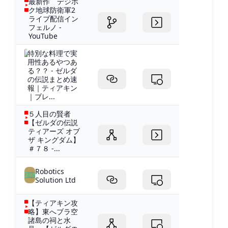
最新作 デジボ
ク地球防衛軍2
ライブ配信イン
フェルノ -
YouTube
特別な料理で実
用性あるやつあ
る？？ - ゼルダ
の伝説まとめ速
報｜ティアキン
｜ブレ...
５人目の賢者
【ゼルダの伝説
ティアーズ オブ
ザ キングダム】
＃７８ -...
Robotics
Solution Ltd
【ティアキン攻
略】東へブラ空
諸島の祠と水