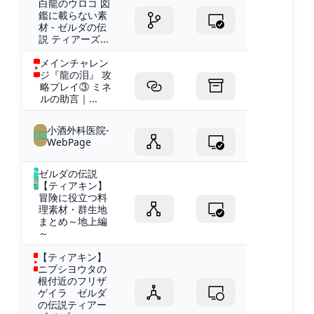
白龍のウロコ 図
鑑に載らない素
材 - ゼルダの伝
説 ティアーズ...
メインチャレン
ジ『龍の泪』 攻
略プレイ③ ミネ
ルの助言｜...
小酒外科医院-
WebPage
ゼルダの伝説
【ティアキン】
冒険に役立つ料
理素材・群生地
まとめ～地上編
～
【ティアキン】
ニプシヨウタの
根付近のフリザ
ゲイラ ゼルダ
の伝説ティアー