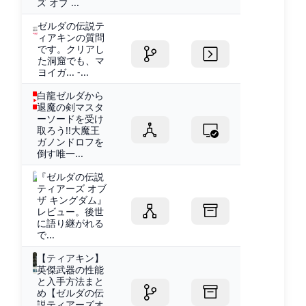
ズ オブ ...
ゼルダの伝説テ
ィアキンの質問
です。クリアし
た洞窟でも、マ
ヨイガ... -...
白龍ゼルダから
退魔の剣マスタ
ーソードを受け
取ろう!!大魔王
ガノンドロフを
倒す唯一...
『ゼルダの伝説
ティアーズ オブ
ザ キングダム』
レビュー。後世
に語り継がれる
で...
【ティアキン】
英傑武器の性能
と入手方法まと
め【ゼルダの伝
説ティアーズオ