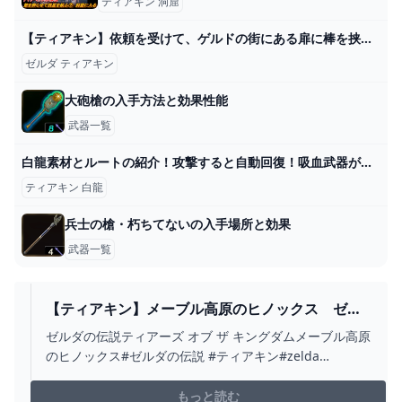
ティアキン 洞窟
【ティアキン】依頼を受けて、ゲルドの街にある扉に棒を挟んでみた【ドリカラ】【ゼルダの伝説ティアーズオブザキングダムTotK字幕実況バグ検証】 - YouTube
ゼルダ ティアキン
大砲槍の入手方法と効果性能
武器一覧
白龍素材とルートの紹介！攻撃すると自動回復！吸血武器がヤバいｗ【ゼルダの伝説 ティアキン】【totk】【ゼルダ】 - YouTube
ティアキン 白龍
兵士の槍・朽ちてないの入手場所と効果
武器一覧
【ティアキン】メーブル高原のヒノックス ゼル
ダの伝説ティアーズ オブ ザ キングダム #ゼルダの
ゼルダの伝説ティアーズ オブ ザ キングダムメーブル高原
伝説 #ティアキン #ZELDA - YOUTUBE
のヒノックス#ゼルダの伝説 #ティアキン#zelda
#zeldatearsofthekingdom
もっと読む