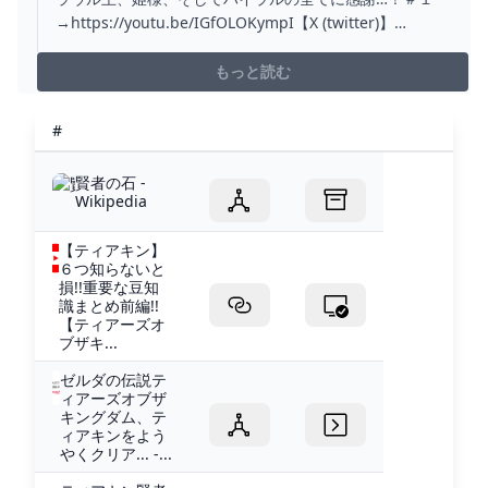
→https://youtu.be/IGfOLOKympI【X (twitter)】
http://twitter.com/ushizawa【ゼルダの伝説ティアキン
再生リスト】https://www.youtube.com/playlist?
もっと読む
list=PLyqi9...
#
賢者の石 -
Wikipedia
【ティアキン】
６つ知らないと
損!!重要な豆知
識まとめ前編!!
【ティアーズオ
ブザキ...
ゼルダの伝説テ
ィアーズオブザ
キングダム、テ
ィアキンをよう
やくクリア... -...