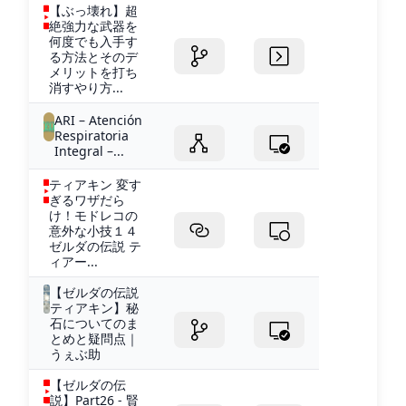
【ぶっ壊れ】超
絶強力な武器を
何度でも入手す
る方法とそのデ
メリットを打ち
消すやり方...
ARI – Atención
Respiratoria
Integral –...
ティアキン 変す
ぎるワザだら
け！モドレコの
意外な小技１４
ゼルダの伝説 テ
ィアー...
【ゼルダの伝説
ティアキン】秘
石についてのま
とめと疑問点｜
うぇぶ助
【ゼルダの伝
説】Part26 - 賢