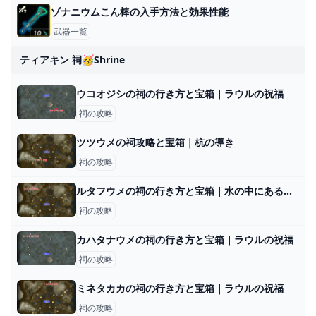
ゾナニウムこん棒の入手方法と効果性能
武器一覧
ティアキン 祠🥳shrine
ウコオジシの祠の行き方と宝箱｜ラウルの祝福
祠の攻略
ツツウメの祠攻略と宝箱｜杭の導き
祠の攻略
ルタフウメの祠の行き方と宝箱｜水の中にある水晶の取り方
祠の攻略
カハタナウメの祠の行き方と宝箱｜ラウルの祝福
祠の攻略
ミネタカカの祠の行き方と宝箱｜ラウルの祝福
祠の攻略