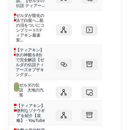
晶。【ゼルダの
伝説 ティアー...
ゼルダが龍化の
法で白龍へ…龍
の泪をついにコ
ンプリート!!テ
ィアキン最速
実...
【ティアキン】
水の神殿を8分
で完全解説【ゼ
ルダの伝説ティ
アーズオブザキ
ングダ...
ゼルダの伝
説 大地の汽
笛
【ティアキン】
便利なゾナウギ
アを紹介【攻
略】 - YouTube