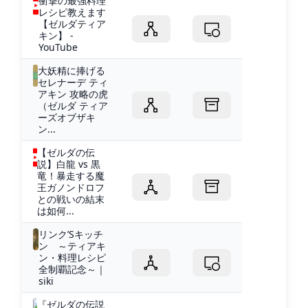
衝撃の最強料理
レシピ教えます
【ゼルダティア
キン】 -
YouTube
大妖精に捧げる
セレナーデ ティ
アキン 攻略の虎
（ゼルダ ティア
ーズオブザキ
ン...
【ゼルダの伝
説】白龍 vs 黒
竜！暴走する魔
王ガノンドロフ
との戦いの結末
は如何...
リンク’Sキッチ
ン ～ティアキ
ン・料理レシピ
全制覇記念～｜
siki
『ゼルダの伝説