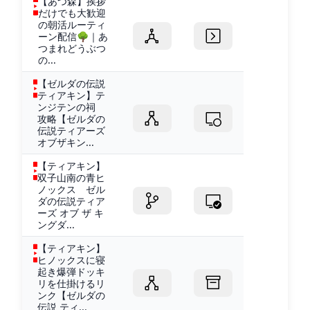
【あつ森】挨拶
だけでも大歓迎
の朝活ルーティ
ーン配信🌳｜あ
つまれどうぶつ
の...
【ゼルダの伝説
ティアキン】テ
ンジテンの祠
攻略【ゼルダの
伝説ティアーズ
オブザキン...
【ティアキン】
双子山南の青ヒ
ノックス ゼル
ダの伝説ティア
ーズ オブ ザ キ
ングダ...
【ティアキン】
ヒノックスに寝
起き爆弾ドッキ
リを仕掛けるリ
ンク【ゼルダの
伝説 ティ...