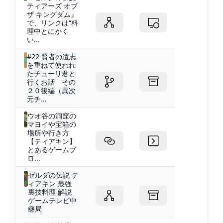
ティアーズ オブ
ザ キングダム』
で、リンクは“料
理中とにかく
い...
#22 賢者の遺志
を重ねて使われ
たチューリ君と
行くお話 その
２０後編（異次
元チ...
ウオ谷の洞窟の
マヨイや宝箱の
場所や行き方
【ティアキン】
とあるゲームブ
ロ...
ゼルダの伝説 テ
ィアキン 最強
裏技料理 解説
ゲームテレビ中
継局