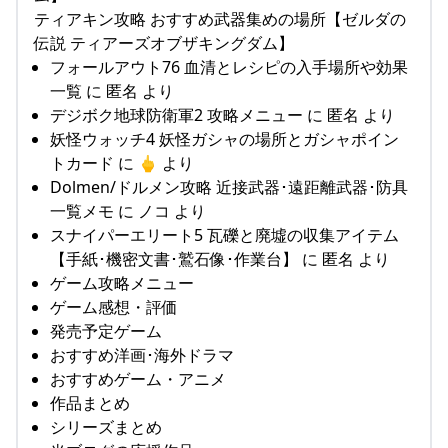
ティアキン攻略 おすすめ武器集めの場所【ゼルダの
伝説 ティアーズオブザキングダム】
フォールアウト76 血清とレシピの入手場所や効果
一覧 に 匿名 より
デジボク地球防衛軍2 攻略メニュー に 匿名 より
妖怪ウォッチ4 妖怪ガシャの場所とガシャポイン
トカード に 🖕 より
Dolmen/ドルメン攻略 近接武器･遠距離武器･防具
一覧メモ に ノコ より
スナイパーエリート5 瓦礫と廃墟の収集アイテム
【手紙･機密文書･鷲石像･作業台】 に 匿名 より
ゲーム攻略メニュー
ゲーム感想・評価
発売予定ゲーム
おすすめ洋画･海外ドラマ
おすすめゲーム・アニメ
作品まとめ
シリーズまとめ