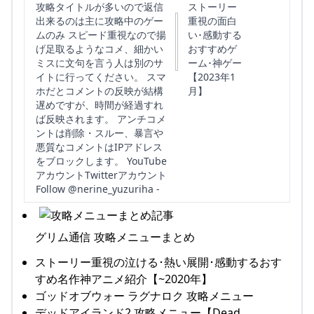
攻略タイトルが多いので返信
ストーリー
出来るのは主に攻略中のゲー
重視の面白
ムのみ スピード重視なので揚
い･感動する
げ足取るようなコメ、細かい
おすすめゲ
ミスに文句を言う人は別のサ
ーム･神ゲー
イトに行ってください。 スマ
【2023年1
ホだとコメントの反映が結構
月】
遅めですが、時間が経過すれ
ば反映されます。 アンチコメ
ントは削除・スルー、暴言や
悪質なコメントはIPアドレス
をブロックします。 YouTube
アカウントTwitterアカウント
Follow @nerine_yuzuriha -
グリム通信 攻略メニューまとめ
ストーリー重視の泣ける･熱い展開･感動するおす
すめ名作神アニメ紹介【~2020年】
ゴッドオブウォー ラグナロク 攻略メニュー
デッドアイランド2 攻略メニュー【Dead