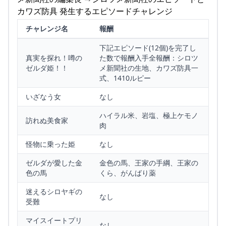
カワズ防具 発生するエピソードチャレンジ
チャレンジ名
報酬
下記エピソード(12個)を完了し
真実を探れ！噂の
た数で報酬入手全報酬：シロツ
ゼルダ姫！！
メ新聞社の生地、カワズ防具一
式、1410ルピー
いざなう女
なし
ハイラル米、岩塩、極上ケモノ
訪れぬ美食家
肉
怪物に乗った姫
なし
ゼルダが愛した金
金色の馬、王家の手綱、王家の
色の馬
くら、がんばり薬
迷えるシロヤギの
なし
受難
マイスイートプリ
なし