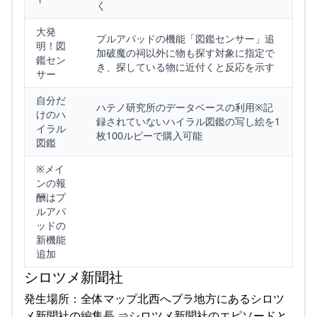
く
大発
プルアパッドの機能「図鑑センサー」追
明！図
加破魔の祠以外に物も探す対象に指定で
鑑セン
き、探している物に近付くと反応を示す
サー
自分だ
ハテノ研究所のデータベースの利用※記
けのハ
録されていないハイラル図鑑の写し絵を1
イラル
枚100ルピーで購入可能
図鑑
※メイ
ンの報
酬はプ
ルアパ
ッドの
新機能
追加
シロツメ新聞社
発生場所：全体マップ北西へブラ地方にあるシロツ
メ新聞社の編集長 ⇒シロツメ新聞社のエピソードと