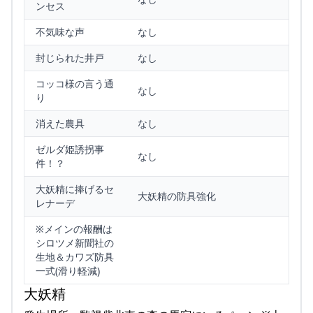
ンセス
不気味な声
なし
封じられた井戸
なし
コッコ様の言う通
なし
り
消えた農具
なし
ゼルダ姫誘拐事
なし
件！？
大妖精に捧げるセ
大妖精の防具強化
レナーデ
※メインの報酬は
シロツメ新聞社の
生地＆カワズ防具
一式(滑り軽減)
大妖精