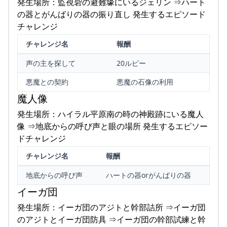
発生場所：監視砦の避難壕にいるジェリン ⇒ハート
の器とがんばりの器の振り直し 発生するエピソード
チャレンジ
チャレンジ名
報酬
声の主を探して
20ルピー
悪魔との契約
悪魔の石像の利用
魔人像
発生場所：ハイラル平原南の時の神殿跡にいる魔人
像 ⇒地底からの呼び声と眼の場所 発生するエピソー
ドチャレンジ
チャレンジ名
報酬
地底からの呼び声
ハートの器orがんばりの器
イーガ団
発生場所：イーガ団のアジトと幹部詰所 ⇒イーガ団
のアジトとイーガ団防具 ⇒イーガ団の幹部試練と幹