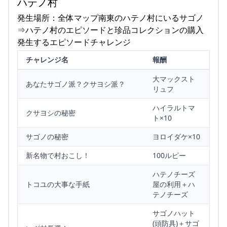
ハテノ村
発生場所：全体マップ南東のハテノ村にいるサゴノ
⇒ハテノ村のエピソードと珍品コレクションの購入
発生するエピソードチャレンジ
チャレンジ名
報酬
大マックスト
あなたサゴノ派？クサヨシ派？
リュフ
ハイラルトマ
クサヨシの秘密
ト×10
サゴノの秘密
ヨロイダケ×10
新名物で村おこし！
100ルピー
ハテノチーズ
トコユの大事な手紙
屋の利用＋ハ
テノチーズ
サゴノハット
(頭防具)＋サゴ