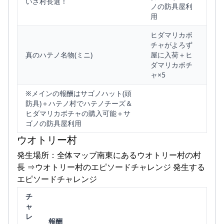
いざ村長選！
ノの防具屋利
用
ヒダマリカボ
チャがよろず
真のハテノ名物(ミニ)
屋に入荷＋ヒ
ダマリカボチ
ャ×5
※メインの報酬はサゴノハット(頭
防具)＋ハテノ村でハテノチーズ＆
ヒダマリカボチャの購入可能＋サ
ゴノの防具屋利用
ウオトリー村
発生場所：全体マップ南東にあるウオトリー村の村
長 ⇒ウオトリー村のエピソードチャレンジ 発生する
エピソードチャレンジ
チ
ャ
レ
報酬