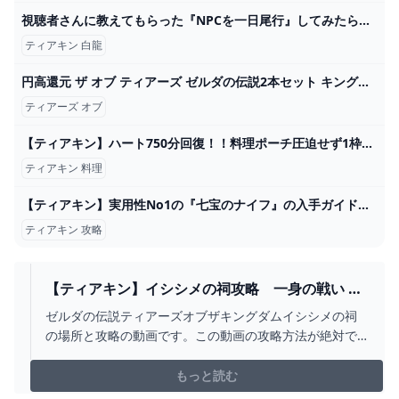
視聴者さんに教えてもらった『NPCを一日尾行』してみたら面白いことがしれました....【ゼルダの伝説 ティアーズ オブ ザ キングダム / 検証】 - YouTube
ティアキン 白龍
円高還元 ザ オブ ティアーズ ゼルダの伝説2本セット キングダム&ブレス ワイルド オブ Nintendo Switch - bestcheerstone.com
ティアーズ オブ
【ティアキン】ハート750分回復！！料理ポーチ圧迫せず1枠で超回復出来る食べ物がこちら【ゼルダの伝説 ティアーズ オブ ザ キングダム】 - YouTube
ティアキン 料理
【ティアキン】実用性No1の『七宝のナイフ』の入手ガイド【攻略】 - YouTube
ティアキン 攻略
【ティアキン】イシシメの祠攻略 一身の戦い 逆
再生（フルテロップ） - YOUTUBE
ゼルダの伝説ティアーズオブザキングダムイシシメの祠
の場所と攻略の動画です。この動画の攻略方法が絶対で
は無いため、よりよい方法などあればコメントいただけ
ると嬉しいです。今後も随時攻略動画上げていく予定で
もっと読む
す！小ネタなども挙げていきたいと思いますので、なに