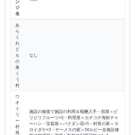
ン
ジ
名
あ
ら
く
れ
ど
も
なし
の
巣
く
う
村
ウ
オ
ト
施設の修復で施設の利用＆報酬入手・宿屋＝ビ
リ
リビリフルーツ×5・料理屋＝カチコチ海鮮チャ
ー
ーハン・宝箱屋＝バクダン花×5・村長の家＝ヨ
村
ロイダケ×3・ヤーメスの家＝50ルピー全施設修
再