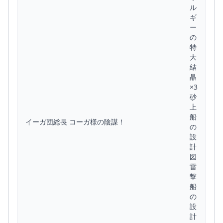
ル
ギ
ー
の
特
大
結
晶
×3
砂
上
船
イーガ団総長 コーガ様の陰謀！
の
設
計
図
雷
撃
船
の
設
計