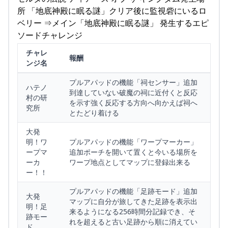
所 「地底神殿に眠る謎」クリア後に監視砦にいるロ
ベリー ⇒メイン「地底神殿に眠る謎」 発生するエピ
ソードチャレンジ
チャレ
報酬
ンジ名
プルアパッドの機能「祠センサー」追加
ハテノ
到達していない破魔の祠に近付くと反応
村の研
を示す強く反応する方向へ向かえば祠へ
究所
とたどり着ける
大発
明！ワ
プルアパッドの機能「ワープマーカー」
ープマ
追加ポーチを開いて置くと今いる場所を
ーカ
ワープ地点としてマップに登録出来る
ー！！
プルアパッドの機能「足跡モード」追加
大発
マップに自分が旅してきた足跡を表示出
明！足
来るようになる256時間分記録でき、そ
跡モー
れを超えると古い足跡から順に消えてい
ド