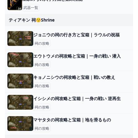
武器一覧
ティアキン 祠😚shrine
ジョニウの祠の行き方と宝箱｜ラウルの祝福
祠の攻略
エウトウメの祠攻略と宝箱｜一身の戦い 潜入
祠の攻略
キョノニシウの祠攻略と宝箱｜戦いの教え
祠の攻略
イシシメの祠攻略と宝箱｜一身の戦い 逆再生
祠の攻略
マヤタタの祠攻略と宝箱｜地を滑るもの
祠の攻略