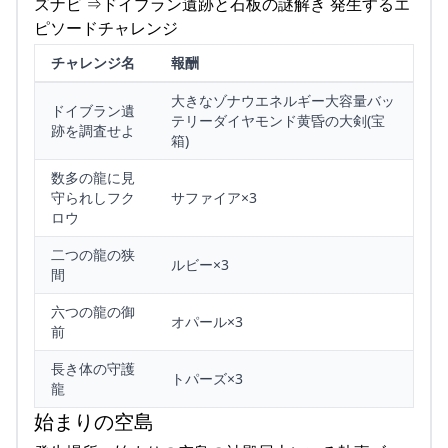
ズナビ ⇒ドイブラン遺跡と石板の謎解き 発生するエ
ピソードチャレンジ
チャレンジ名
報酬
大きなゾナウエネルギー大容量バッ
ドイブラン遺
テリーダイヤモンド黄昏の大剣(宝
跡を調査せよ
箱)
数多の龍に見
守られしフク
サファイア×3
ロウ
二つの龍の狭
ルビー×3
間
六つの龍の御
オパール×3
前
長き体の守護
トパーズ×3
龍
始まりの空島