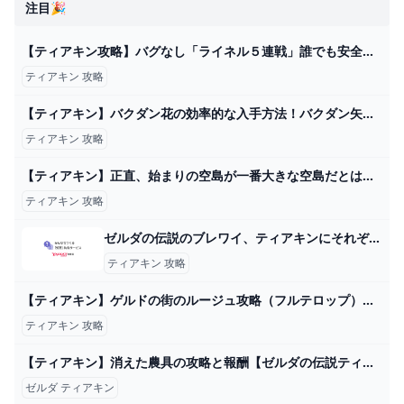
注目🎉
【ティアキン攻略】バグなし「ライネル５連戦」誰でも安全に討伐してムジュラの仮面を入手する方法【ティアーズオブザキングダム】 - YouTube
ティアキン 攻略
【ティアキン】バクダン花の効率的な入手方法！バクダン矢を無限に打ちまくれ！！【ゼルダの伝説ティアーズオブザキングダム】 - YouTube
ティアキン 攻略
【ティアキン】正直、始まりの空島が一番大きな空島だとは思わなかった件【ティアーズオブザキングダム】 ゼルダの伝説ティアーズオブザキングダム(ティアキン)攻略まとめ-コログ速報
ティアキン 攻略
ゼルダの伝説のブレワイ、ティアキンにそれぞれ400時間ほど注ぎ、ガ... - Yahoo!知恵袋
ティアキン 攻略
【ティアキン】ゲルドの街のルージュ攻略（フルテロップ）雷の神殿 ゲルド地方 - YouTube
ティアキン 攻略
【ティアキン】消えた農具の攻略と報酬【ゼルダの伝説ティアーズオブザキングダム】 - ゲームウィズ
ゼルダ ティアキン