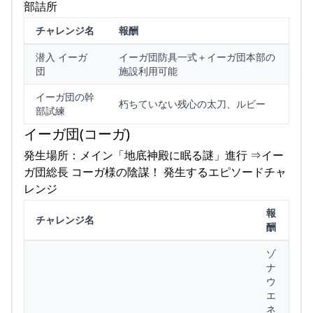
部詰所
チャレンジ名
報酬
潜入 イーガ
イーガ団防具一式＋イーガ団本部の
団
施設利用可能
イーガ団の幹
朽ちていない残心の太刀、ルビー
部試練
イーガ団(コーガ)
発生場所：メイン「地底神殿に眠る謎」進行 ⇒イー
ガ団総長 コーガ様の陰謀！ 発生するエピソードチャ
レンジ
報
チャレンジ名
酬
ゾ
ナ
ウ
エ
ネ