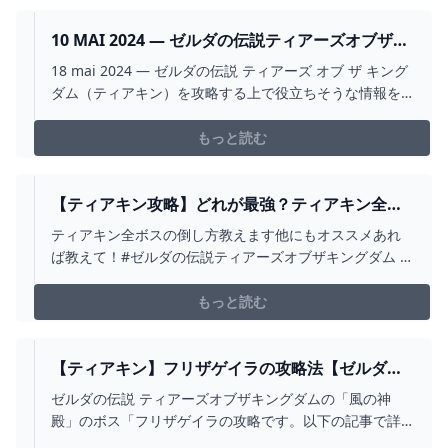
か動画にしてほしいテーマがあればコメントいただける
と幸いです。#...
10 MAI 2024 — ゼルダの伝説ティアーズオブザキ
ングダム(ティアキン/TOTK)のソリョタニゴの祠の
18 mai 2024 — ゼルダの伝説 ティアーズ オブ ザ キング
攻略と場所を掲載しています。ソリョタニゴの祠
ダム（ティアキン）を攻略する上で役立ちそうな情報を
の場所マップ、攻略 2024
まとめました。ルミールミーとは、青白く光るウサギの
もっと読む
【ティアキン攻略】どれが最強？ティアキン全ボ
ス攻略法【ゼルダの伝説 ティアーズ オブ ザ キン
ティアキン全ボスの倒し方教えます他にもオススメあれ
グダム】 - YOUTUBE
ば教えて！#ゼルダの伝説ティアーズオブザキングダム #
攻略 #ティアキン #攻略 #totk #ティアーズオブザキング
ダム #ボス
もっと読む
【ティアキン】フリザゲイラの攻略法【ゼルダの
伝説】 - YOUTUBE
ゼルダの伝説 ティアーズオブザキングダムの「風の神
殿」のボス「フリザゲイラの攻略です。以下の記事で詳
細な攻略法を解説しています。