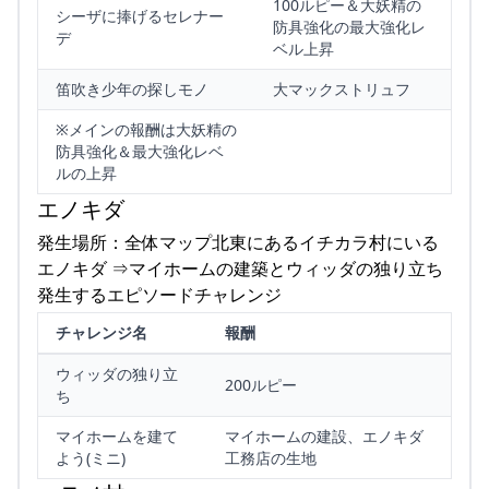
100ルピー＆大妖精の
シーザに捧げるセレナー
防具強化の最大強化レ
デ
ベル上昇
笛吹き少年の探しモノ
大マックストリュフ
※メインの報酬は大妖精の
防具強化＆最大強化レベ
ルの上昇
エノキダ
発生場所：全体マップ北東にあるイチカラ村にいる
エノキダ ⇒マイホームの建築とウィッダの独り立ち
発生するエピソードチャレンジ
チャレンジ名
報酬
ウィッダの独り立
200ルピー
ち
マイホームを建て
マイホームの建設、エノキダ
よう(ミニ)
工務店の生地