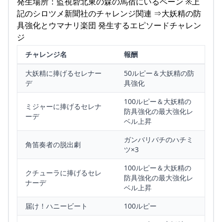
発生場所：監視砦北東の森の馬宿にいるペーン ※上
記のシロツメ新聞社のチャレンジ関連 ⇒大妖精の防
具強化とウマナリ楽団 発生するエピソードチャレン
ジ
チャレンジ名
報酬
大妖精に捧げるセレナー
50ルピー＆大妖精の防
デ
具強化
100ルピー＆大妖精の
ミジャーに捧げるセレナ
防具強化の最大強化レ
ーデ
ベル上昇
ガンバリバチのハチミ
角笛奏者の脱出劇
ツ×3
100ルピー＆大妖精の
クチューラに捧げるセレ
防具強化の最大強化レ
ナーデ
ベル上昇
届け！ハニービート
100ルピー