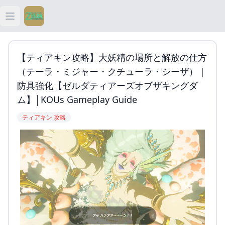
Open main menu
ティアキン
【ティアキン攻略】大妖精の場所と解放の仕方
ティアキン 祠
（テーラ・ミジャー・クチューラ・シーザ）｜
防具強化【ゼルダティアーズオブザキングダ
ティアキン 武器
ム】│KOUs Gameplay Guide
ティアキン 攻略
ティアキン 攻略