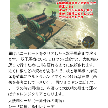
届けハニービートをクリアしたら双子馬宿まで戻り
ます。 双子馬宿にいるミロヤンに話すと、大妖精の
所まで行くために川を渡れるように依頼されます。
近くに板などの資材があるので、板と扇風機・操縦
席を荷車にウルトラハンドでくっつければ完成（画
像を参考にして下さい）。 再びミロヤンに話して、
テーラの時と同様に川を渡って大妖精の所まで運べ
ばチャレンジクリアとなります。
大妖精シーザ（平原外れの馬宿）
シーザに捧げるセレナーデ