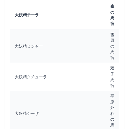
森
の
大妖精テーラ
馬
宿
雪
原
大妖精ミジャー
の
馬
宿
双
子
大妖精クチューラ
馬
宿
平
原
外
大妖精シーザ
れ
の
馬