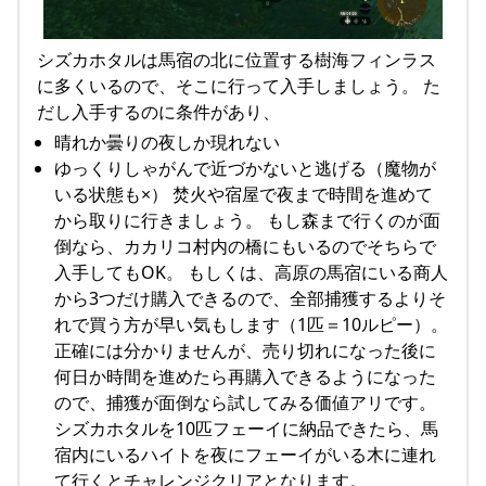
シズカホタルは馬宿の北に位置する樹海フィンラス
に多くいるので、そこに行って入手しましょう。 た
だし入手するのに条件があり、
晴れか曇りの夜しか現れない
ゆっくりしゃがんで近づかないと逃げる（魔物が
いる状態も×） 焚火や宿屋で夜まで時間を進めて
から取りに行きましょう。 もし森まで行くのが面
倒なら、カカリコ村内の橋にもいるのでそちらで
入手してもOK。 もしくは、高原の馬宿にいる商人
から3つだけ購入できるので、全部捕獲するよりそ
れで買う方が早い気もします（1匹＝10ルピー）。
正確には分かりませんが、売り切れになった後に
何日か時間を進めたら再購入できるようになった
ので、捕獲が面倒なら試してみる価値アリです。
シズカホタルを10匹フェーイに納品できたら、馬
宿内にいるハイトを夜にフェーイがいる木に連れ
て行くとチャレンジクリアとなります。