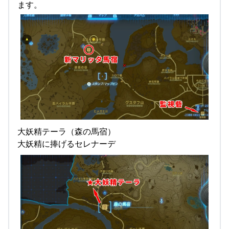
ます。
大妖精テーラ（森の馬宿）
大妖精に捧げるセレナーデ