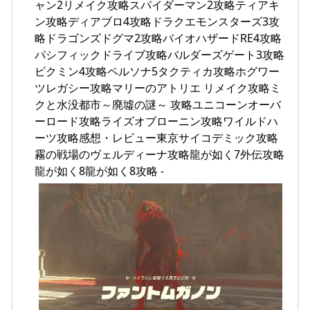
ャン2リメイク攻略スパイダーマン2攻略ティアキ
ン攻略ディアブロ4攻略ドラクエモンスターズ3攻
略ドラゴンズドグマ2攻略バイオハザードRE4攻略
パシフィックドライブ攻略バルダーズゲート3攻略
ピクミン4攻略ペルソナ5タクティカ攻略ホグワー
ツレガシー攻略マリーのアトリエ リメイク攻略ミ
クと水没都市～廃墟の謎～ 攻略ユニコーンオーバ
ーロード攻略ライズオブローニン攻略ワイルドハ
ーツ攻略感想・レビュー東京サイコデミック攻略
霧の戦場のヴェルディーナ攻略龍が如く7外伝攻略
龍が如く8龍が如く8攻略 -