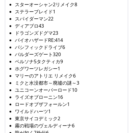
スターオーシャン2リメイク8
ステラーブレイド1
スパイダーマン22
ディアブロ43
ドラゴンズドグマ23
バイオハザードRE:414
パシフィックドライブ6
バルダーズゲート320
ペルソナ5タクティカ9
ホグワーツレガシー1
マリーのアトリエ リメイク6
ミクと水没都市～廃墟の謎～3
ユニコーンオーバーロード10
ライズオブローニン16
ロードオブザフォールン1
ワイルドハーツ1
東京サイコデミック2
霧の戦場のヴェルディーナ6
龍が如く7外伝6