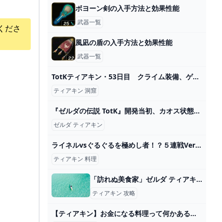
ボヨーン剣の入手方法と効果性能
武器一覧
くださ
風凪の盾の入手方法と効果性能
武器一覧
TotKティアキン・53日目 クライム装備、ゲットだぜ！（北ハイラル平原の洞窟） - ちょっとしたゲーム日記：楽天ブログ
ティアキン 洞窟
『ゼルダの伝説 TotK』開発当初、カオス状態だった│SWITCH速報
ゼルダ ティアキン
ライネルvsぐるぐるを極めし者！？５連戦Ver【ゼルダの伝説 ティアキン】 - YouTube
ティアキン 料理
「訪れぬ美食家」ゼルダ ティアキン攻略「エピソードチャレンジ編」【ゼルダの伝説ティアーズオブザキングダム攻略】 GameGamingGames
ティアキン 攻略
【ティアキン】お金になる料理って何かある？ : ゼルダの伝説 ティアーズ オブ ザ キングダム攻略まとめ速報