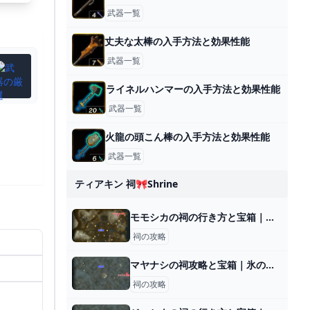
武器一覧
丈夫な太棒の入手方法と効果性能
武器一覧
ライネルハンマーの入手方法と効果性能
武器一覧
火龍の頭こん棒の入手方法と効果性能
武器一覧
ティアキン 祠🎀shrine
モモシカの祠の行き方と宝箱｜ラウルの祝福
祠の攻略
マヤナシの祠攻略と宝箱｜氷の導き
祠の攻略