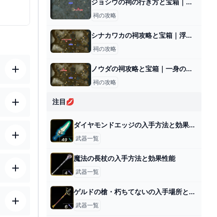
ジョシウの祠の行き方と宝箱｜ラウルの祝福
祠の攻略
シナカワカの祠攻略と宝箱｜浮き上がるもの
祠の攻略
ノウダの祠攻略と宝箱｜一身の戦い 中等
祠の攻略
注目💋
ダイヤモンドエッジの入手方法と効果性能
武器一覧
魔法の長杖の入手方法と効果性能
武器一覧
ゲルドの槍・朽ちてないの入手場所と効果
武器一覧