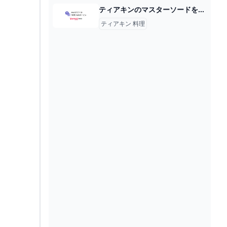
ティアキンのマスターソードを抜く場合料理のみで頑張りゲージを無くなりかけたら追... - Yahoo!知恵袋
ティアキン 料理