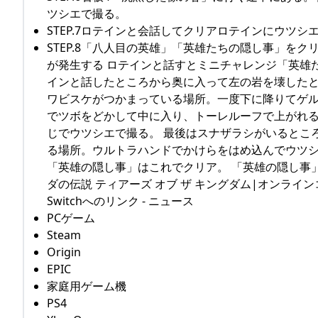
ツシエで撮る。
STEP.7ロテインと会話してクリアロテインにウツシ
STEP.8「八人目の英雄」「英雄たちの隠し事」を
が発生する ロテインと話すとミニチャレンジ「英雄
インと話したところから奥に入って左の岩を壊したと
ワビスケがつかまっている場所。一度下に降りてゲ
でツボをどかして中に入り、トーレルーフで上がれる
じでウツシエで撮る。 最後はスナザラシがいるとこ
る場所。ウルトラハンドでかけらをはめ込んでウツシ
「英雄の隠し事」はこれでクリア。 「英雄の隠し事
ダの伝説 ティアーズ オブ ザ キングダム|オンライン
Switchへのリンク - ニュース
PCゲーム
Steam
Origin
EPIC
家庭用ゲーム機
PS4