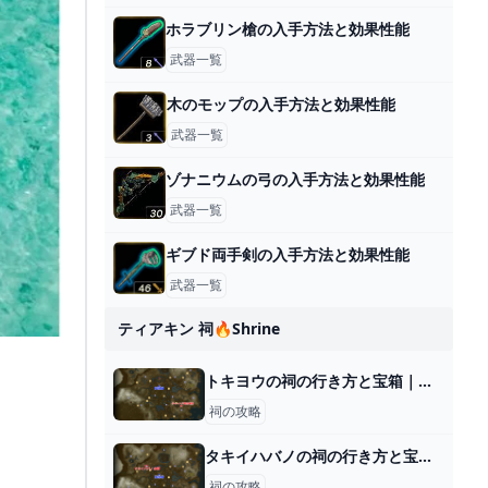
ホラブリン槍の入手方法と効果性能
武器一覧
木のモップの入手方法と効果性能
武器一覧
ゾナニウムの弓の入手方法と効果性能
武器一覧
ギブド両手剣の入手方法と効果性能
武器一覧
ティアキン 祠🔥shrine
トキヨウの祠の行き方と宝箱｜ラウルの祝福
祠の攻略
タキイハバノの祠の行き方と宝箱｜祠から出る方法
祠の攻略