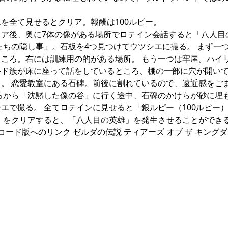
エを全て見せるとクリア。報酬は100ルピー。
クリア後、奥に7体の像がある場所でロテイン会話すると「八人目
たちの隠し事」。石板を4つ見つけてウツシエに撮る。 まず一
ころ。右には訓練用の的がある場所。 もう一つは牢屋。ハイ
ルド族が床に座って話をしているところ、棚の一部に穴が開い
。 恋愛教室にある石碑。前後に割れているので、遠近感をご
ろから「沈黙した像の谷」に行く途中、石碑のかけらが砂に埋
エで撮る。 全てロテインに見せると「銀ルピー（100ルピー
」をクリアすると、「八人目の英雄」を発生させることができる
コード版へのリンク ゼルダの伝説 ティアーズ オブ ザ キングダム