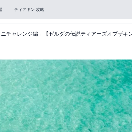
器
ティアキン 攻略
ミニチャレンジ編」【ゼルダの伝説ティアーズオブザキ