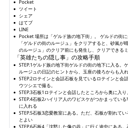
Pocket
ツイート
シェア
はてブ
LINE
Pocket 場所は「ゲルド族の地下街」。 ゲルド
「ゲルドの街のルージュ」をクリアすると、砂嵐が晴
のルージュ」のクリア前にも発生し、クリアできる
「英雄たちの隠し事」の攻略手順
STEP.1ゲルド族の地下街ゲルドの街の地下に入る
ルージュの日記のヒントから、玉座の後ろからも入
STEP.2ロテインと会話石板を見ているロテインと
ウツシエで撮る。
STEP.3石板1ロテインと会話したところから奥に
STEP.4石板2ハイリア人のワビスケがつかまって
に入れる
STEP.5石板3恋愛教室にある。ただ、石板が割れ
とよい
STEP.6石板4「沈黙した像の谷」に行く途中にあ