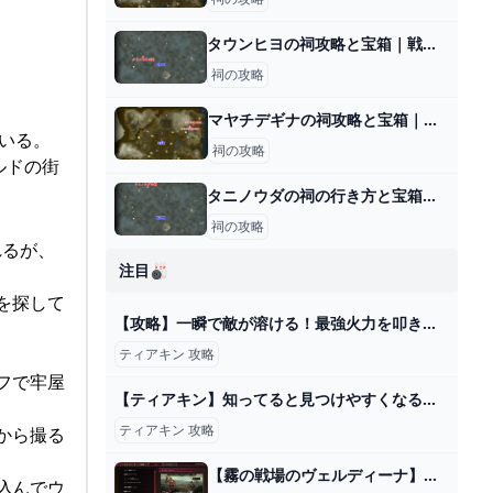
タウンヒヨの祠攻略と宝箱｜戦いの教え 弓の極意
祠の攻略
マヤチデギナの祠攻略と宝箱｜一身の戦い 追跡
ている。
祠の攻略
ルドの街
タニノウダの祠の行き方と宝箱｜ラウルの祝福
祠の攻略
れるが、
注目🎳
を探して
【攻略】一瞬で敵が溶ける！最強火力を叩き出す片手剣8選【ゼルダの伝説ティアーズオブザキングダム/ティアキン】【ゆっくり解説】 - YouTube
ティアキン 攻略
フで牢屋
【ティアキン】知ってると見つけやすくなる！コログの隠れパターン22選【ゼルダの伝説ティアーズオブザキングダム/ティアキン】【ゆっくり解説】 - YouTube
ティアキン 攻略
から撮る
【霧の戦場のヴェルディーナ】ブレイクの方法と有効活用の仕方│KOUs gameplay guide
込んでウ