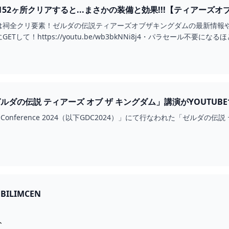
2ヶ所クリアすると...まさかの装備と効果!!!【ティアーズオブザ
は祠全クリ要素！ゼルダの伝説ティアーズオブザキングダムの最新情報
て！https://youtu.be/wb3bkNNi8j4・パラセール不要になるほど遠くに
ゼルダの伝説 ティアーズ オブ ザ キングダム」講演がYOUTUBEで公
ers Conference 2024（以下GDC2024）」にて行なわれた「ゼルダ
EBILIMCEN
ト