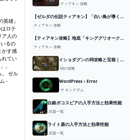
ティアキン 攻略
【ゼルダの伝説ティアキン】「白い鳥が導く洞窟」の攻略方法を解説！ - YouTube
の英雄」
ティアキン 攻略
つはロテ
リア人の
【ティアキン攻略】地底「キンググリオーク」誰でも安全に倒せる討伐方法と出現場所を紹介します【ティアーズオブザキングダム】 - YouTube
ているの
ティアキン 攻略
まかす感
もれてい
イショダグンの祠攻略と宝箱｜風を生み出すもの
）」。
祠の攻略
。 ゼル
 -
WordPress › Error
ザ キングダム
白銀ボコスピアの入手方法と効果性能
武器一覧
ライト盾の入手方法と効果性能
武器一覧