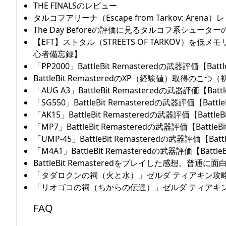
THE FINALSのレビュー
タルコフアリーナ（Escape from Tarkov: Arena
The Day Beforeの評価に見るタルコフ系シュータ
【EFT】ストタル（STREETS OF TARKOV）を低メモ
心者備忘録】
「PP2000」BattleBit Remasteredの武器評価【Battle
BattleBit RemasteredのXP（経験値）取得のこ
「AUG A3」BattleBit Remasteredの武器評価【Battle
「SG550」BattleBit Remasteredの武器評価【BattleB
「AK15」BattleBit Remasteredの武器評価【BattleBi
「MP7」BattleBit Remasteredの武器評価【BattleBi
「UMP-45」BattleBit Remasteredの武器評価【Battle
「M4A1」BattleBit Remasteredの武器評価【BattleB
BattleBit Remasteredをプレイした感想。普通
「タダロクンの祠（火と水）」ゼルダ ティアキン攻
「リオゴコの祠（ちからの伝達）」ゼルダ ティアキ
FAQ