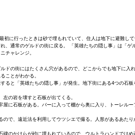
の街に最初に行ったときは砂で埋もれていて、住人は地下に避難し
れ、通常のゲルドの街に戻る。 「英雄たちの隠し事」は「ゲ
ミニチャレンジ。
。ゲルドの街にはたくさん穴があるので、どこからでも地下に入
れることがわかる。
会話すると「英雄たちの隠し事」が発生。地下街にある4つの石板
入り、左の岩を壊すと石板が出てくる。
いる牢屋に石板がある。バーに入って棚から奥に入り、トーレルー
ているので、遠近法を利用してウツシエで撮る。人形があるあたり
る。石碑のかけらが砂に埋もれているので、ウルトラハンドではめ