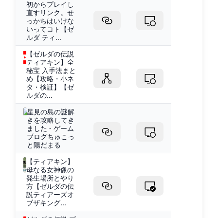
初からプレイし
直すリンク。せ
っかちはいけな
いってコト【ゼ
ルダ ティ...
【ゼルダの伝説
ティアキン】全
秘宝 入手法まと
め【攻略・小ネ
タ・検証】【ゼ
ルダの...
星見の島の謎解
きを攻略してき
ました - ゲーム
ブログちゅこっ
と陽だまる
【ティアキン】
母なる女神像の
発生場所とやり
方【ゼルダの伝
説ティアーズオ
ブザキング...