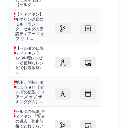
【ゼルダ...
【ティアキン】
ルマリン砂丘の
モルドラジー
ク ゼルダの伝
説ティアーズ オ
ブ ザ キ...
【ゼルダの伝説
ティアキン 】
Lv.3料理レシピ
～超便利なレシ
ピで快適攻略♪～
-...
地下、開拓しま
しょう #11【ゼ
ルダの伝説 ティ
アーズ オブ ザ
キングダム】...
ゼルダの伝説_テ
ィアキン_「賢者
の遺志」強化前
後でどれくらい