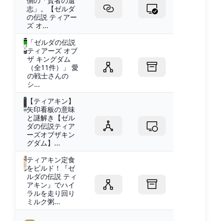
側の「賢者の遺
志」。【ゼルダ
の伝説 ティアー
ズ オ...
「ゼルダの伝説
ティアーズ オブ
ザ キングダム
（全11件）」 愛
の戦士さんの
シ...
【ティアキン】
矢印看板の意味
と謎解き【ゼル
ダの伝説ティア
ーズオブザキン
グダム】...
ティアキン定食
をビルド！『ゼ
ルダの伝説 ティ
アキン』でハイ
ラルを走り回り
ミルク粥...