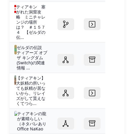
ティアキン 塞
がれた洞窟攻
略 ミニチャレ
ンジの場所
は？ ＃１５７
４ 【ゼルダの
伝...
ゼルダの伝説
ティアーズ オブ
ザ キングダム
(Switch)の関連
情報 ...
【ティアキン】
大妖精の所いっ
ても妖精が居な
いから、リレイ
ズがして貰えな
くてつら...
ティアキンの龍
が素晴らしい
（ネタバレあり
Office NaKao