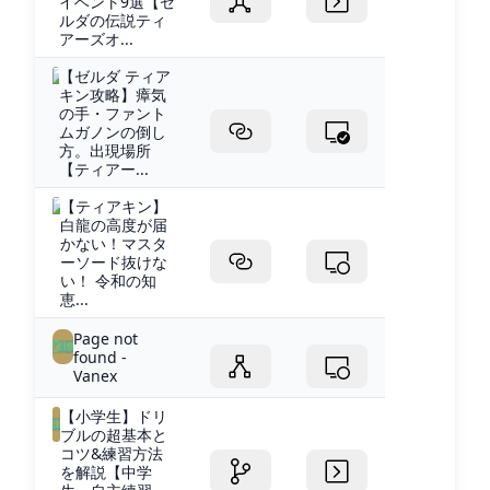
イベント9選【ゼ
ルダの伝説ティ
アーズオ...
【ゼルダ ティア
キン攻略】瘴気
の手・ファント
ムガノンの倒し
方。出現場所
【ティアー...
【ティアキン】
白龍の高度が届
かない！マスタ
ーソード抜けな
い！ 令和の知
恵...
Page not
found -
Vanex
【小学生】ドリ
ブルの超基本と
コツ&練習方法
を解説【中学