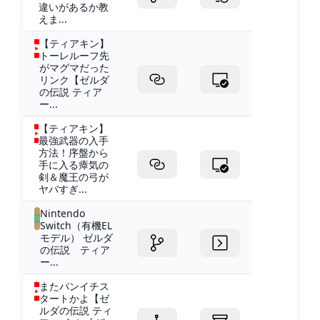
違いがあるか教
えま...
【ティアキン】
トーレルーフ先
がマグマだった
リンク【ゼルダ
の伝説 ティア
ー...
【ティアキン】
最強武器の入手
方法！序盤から
手に入る瘴気の
剣＆魔王の弓が
ヤバすぎ...
Nintendo
Switch（有機EL
モデル） ゼルダ
の伝説 ティア
ー...
またパンイチス
タートかよ【ゼ
ルダの伝説 ティ