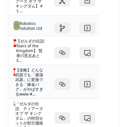
アーズ オブ ザ
キングダム】＃
１...
Robotics
Solution Ltd
【ゼルダの伝説:
Tears of the
Kingdom】 賢
者の意志あと
3...
【攻略】どんな
武器でも「最強
武器」に変換で
きる「錬金バ
グ」がやばすぎ
るwww #...
「ゼルダの伝
説 ティアーズ
オブ ザ キング
ダム」の特別セ
ットが割引価格