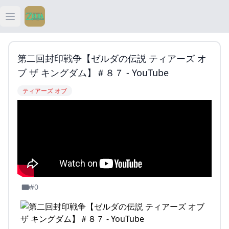
Open main menu
ティアキン
第二回封印戦争【ゼルダの伝説 ティアーズ オ
ティアキン 祠
ブ ザ キングダム】＃８７ - YouTube
ティアーズ オブ
ティアキン 武器
ティアキン 攻略
#0