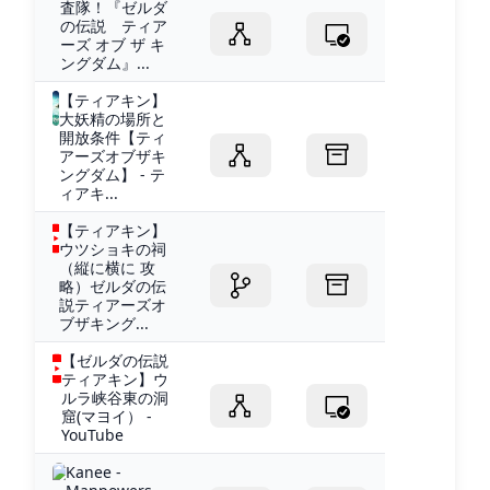
査隊！『ゼルダ
の伝説 ティア
ーズ オブ ザ キ
ングダム』...
【ティアキン】
大妖精の場所と
開放条件【ティ
アーズオブザキ
ングダム】 - テ
ィアキ...
【ティアキン】
ウツショキの祠
（縦に横に 攻
略）ゼルダの伝
説ティアーズオ
ブザキング...
【ゼルダの伝説
ティアキン】ウ
ルラ峡谷東の洞
窟(マヨイ） -
YouTube
Kanee -