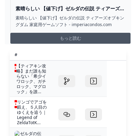
ます。3 mai 2024 — しかし、過去のゼルダ作品の攻略本
発売日を調べることで約2か月後だという予測はつけられ
素晴らしい 【値下げ】ゼルダの伝説 ティアーズオ
ました。 そうなった根拠を解説します。 あわせて読みた
ブキングダム 家庭用ゲームソフト -
素晴らしい 【値下げ】ゼルダの伝説 ティアーズオブキン
い.「ゼルダの伝説
IMPERIACONDOS.COM
グダム 家庭用ゲームソフト - imperiacondos.com
もっと読む
#
【ティアキン攻
略】まだ誰も知
らない「希少イ
ワロック、ガチ
ロック、マグロ
ック」を誰...
リンゴでアゴを
鍛え、５人目の
ゆくえを追う｜
Legend of
ZeldaTotK...
ゼルダの伝