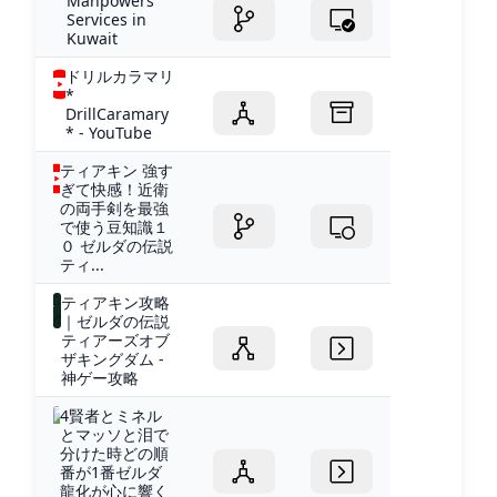
Manpowers
Services in
Kuwait
ドリルカラマリ
*
DrillCaramary
* - YouTube
ティアキン 強す
ぎて快感！近衛
の両手剣を最強
で使う豆知識１
０ ゼルダの伝説
ティ...
ティアキン攻略
｜ゼルダの伝説
ティアーズオブ
ザキングダム -
神ゲー攻略
4賢者とミネル
とマッソと泪で
分けた時どの順
番が1番ゼルダ
龍化が心に響く