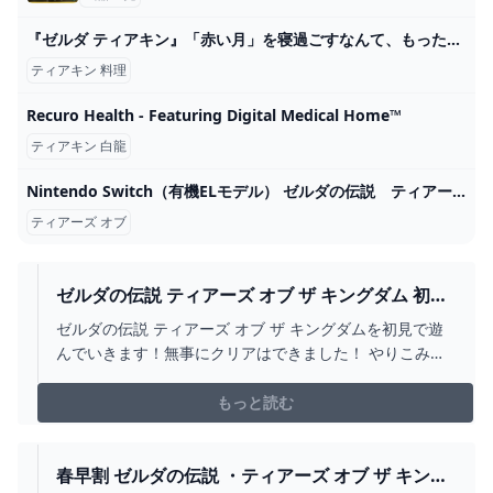
『ゼルダ ティアキン』「赤い月」を寝過ごすなんて、もったいない！ 実は料理が“大成功”になるボーナスタイム - インサイド - GREE ニュース
ティアキン 料理
Recuro Health - Featuring Digital Medical Home™
ティアキン 白龍
Nintendo Switch（有機ELモデル） ゼルダの伝説 ティアーズ オブ ザ キングダムエディション 4902370550481 :4902370550481:digitalisland - 通販 - Yahoo!ショッピング
ティアーズ オブ
ゼルダの伝説 ティアーズ オブ ザ キングダム 初見
プレイ 第51回 - YOUTUBE
ゼルダの伝説 ティアーズ オブ ザ キングダムを初見で遊
んでいきます！無事にクリアはできました！ やりこみ要
素攻略していきます！※ネタバレは基本禁止でお願いしま
す！
もっと読む
春早割 ゼルダの伝説 ・ティアーズ オブ ザ キング