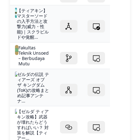
【ティアキン】
マスターソード
の入手方法と攻
撃力(威力・性
能)｜スクラビル
ドや覚醒...
Fakultas
Teknik Unsoed
– Berbudaya
Mutu
ゼルダの伝説 テ
ィアーズ オブ
ザ キングダム
(ToK)の攻略まと
め記事アンテ
ナ...
【ゼルダ ティア
キン攻略】武器
が壊れたらどう
すればいい？ 対
策を解説【ティ
アー...