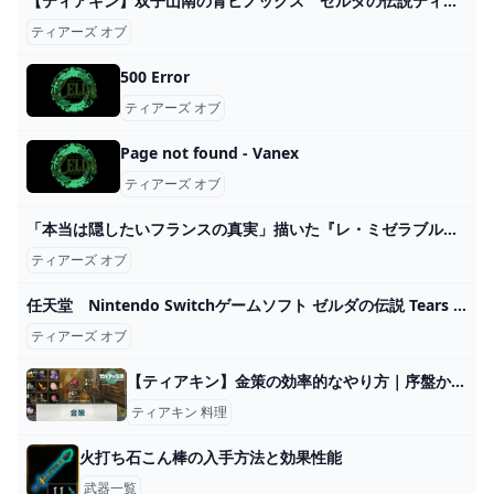
【ティアキン】双子山南の青ヒノックス ゼルダの伝説ティアーズ オブ ザ キングダム #ゼルダの伝説 #ティアキン #zelda #shorts - YouTube
ティアーズ オブ
500 Error
ティアーズ オブ
Page not found - Vanex
ティアーズ オブ
「本当は隠したいフランスの真実」描いた『レ・ミゼラブル』製作陣の新作がスゴい！『ティアーズ・オブ・ブラッド』＆『バティモン5 望まれざる者』 映画 BANGER!!!（バンガー） 映画愛、爆発!!!
ティアーズ オブ
任天堂 Nintendo Switchゲームソフト ゼルダの伝説 Tears of the Kingdom（ティアーズ オブ ザ キングダム） HAC-P-AXN7A の通販 カテゴリ：ゲーム 任天堂 Nintendo 家電通販のコジマネット - 全品代引き手数料無料
ティアーズ オブ
【ティアキン】金策の効率的なやり方｜序盤から終盤のルピー稼ぎ【ゼルダの伝説ティアーズオブザキングダム】 - 神ゲー攻略
ティアキン 料理
火打ち石こん棒の入手方法と効果性能
武器一覧