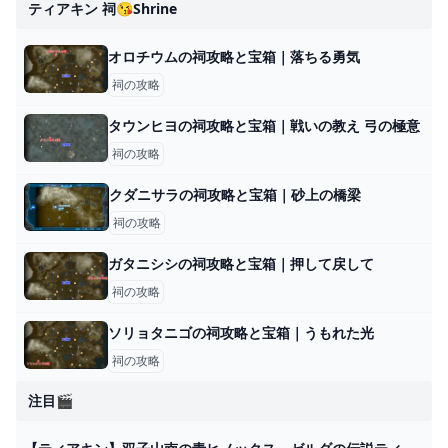
ティアキン 祠😘shrine
オロチウムの祠攻略と宝箱｜落ちる勇気
祠の攻略
タウンヒヨの祠攻略と宝箱｜戦いの教え 弓の極意
祠の攻略
クダニサラの祠攻略と宝箱｜砂上の橋梁
祠の攻略
ガタニシシの祠攻略と宝箱｜押して戻して
祠の攻略
ソリョタニゴの祠攻略と宝箱｜うもれた光
祠の攻略
注目🎬