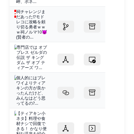
岬、ボネ...
祠チャレンジま
だあった⁉モド
レコに攻略を頼
り切る勇者ｗｗ
ｗ祠ノルマ10😈
(賢者の...
専門店では オブ
ブレス ゼルダの
伝説 ザ キング
ダム ザ オブ テ
ィアーズ ワ...
個人的にはブレ
ワイよりティア
キンの方が良か
ったんだけど、
みんなはどう思
ってるの?...
【ティアキン小
ネタ】料理や食
材ナシで回復で
きる！ かなり便
利な温泉を紹介