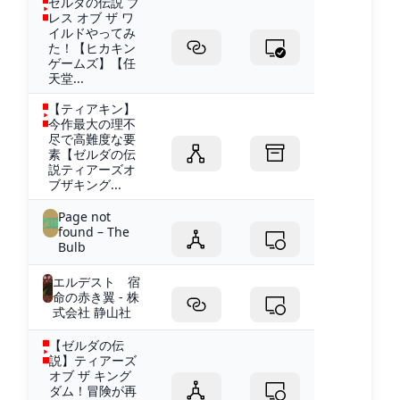
ゼルダの伝説 ブ
レス オブ ザ ワ
イルドやってみ
た！【ヒカキン
ゲームズ】【任
天堂...
【ティアキン】
今作最大の理不
尽で高難度な要
素【ゼルダの伝
説ティアーズオ
ブザキング...
Page not
found – The
Bulb
エルデスト 宿
命の赤き翼 - 株
式会社 静山社
【ゼルダの伝
説】ティアーズ
オブ ザ キング
ダム！冒険が再