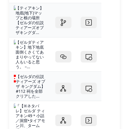
【ティアキン】
地底(地下)マッ
プと根の場所
【ゼルダの伝説
ティアーズオブ
ザキングダ...
【ゼルダティア
キン】地下地底
面倒くさくてあ
まりやってない
人もいると思
う。 –...
【ゼルダの伝説
ティアーズ オブ
ザ キングダム】
#112 祠を全部
クリアした...
『【※ネタバ
レ】ゼルダ ティ
アキン49＊小話
／洞窟•タイアモ
ン川、ターム