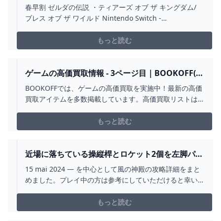
ダム/ ブレス オブ ザ ワイルド NINTENDO
春早割 ゼルダの伝説 ・ティアーズ オブ ザ キングダム/
SWITCH - WWW.BUILDCENTRAL.COM
ブレス オブ ザ ワイルド Nintendo Switch -
www.buildcentral.com
もっと読む
ゲームの高価買取情報 - 3ページ目｜BOOKOFF(ブ
ックオフ)
BOOKOFFでは、ゲームの高価買取を実施中！最新の高価
買取アイテムを多数掲載しています。高価買取リストは
こちらからご確認ください。
もっと読む
近場に落ちている操縦桿とロケット2個を左脚パー
ツにつけて乗り物を作成する.12 MAI 2024 — イカ
15 mai 2024 — を中心として風の神殿の攻略詳細をまと
ダは作成後勝手に発信するので、水上に浮かせた
めました。プレイ中の方は参考にしていただけると幸い
らすぐに飛び乗りましょう。 2024
です。 目次.12 mai 2024 — そこで今回は『ゼルダの伝説
ティアーズ オブ ザ キングダム』のヘブラ地方のリトの村
もっと読む
~風の神殿到達までの攻略について書いていきたいと思い