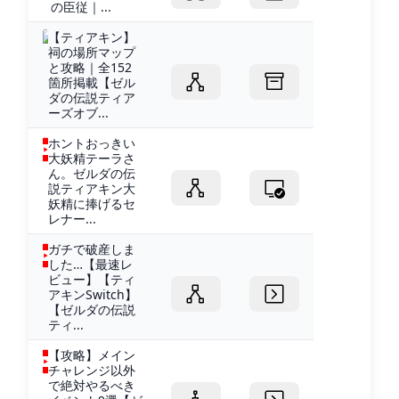
の臣従｜...
【ティアキン】
祠の場所マップ
と攻略｜全152
箇所掲載【ゼル
ダの伝説ティア
ーズオブ...
ホントおっきい
大妖精テーラさ
ん。ゼルダの伝
説ティアキン大
妖精に捧げるセ
レナー...
ガチで破産しま
した…【最速レ
ビュー】【ティ
アキンSwitch】
【ゼルダの伝説
ティ...
【攻略】メイン
チャレンジ以外
で絶対やるべき