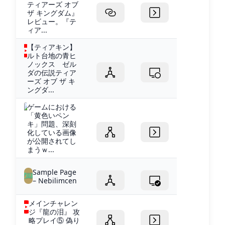
ティアーズ オブ
ザ キングダム』
レビュー。『テ
ィア...
【ティアキン】
ルト台地の青ヒ
ノックス ゼル
ダの伝説ティア
ーズ オブ ザ キ
ングダ...
ゲームにおける
「黄色いペン
キ」問題、深刻
化している画像
が公開されてし
まうｗ...
Sample Page
– Nebilimcen
メインチャレン
ジ『龍の泪』 攻
略プレイ⑤ 偽り