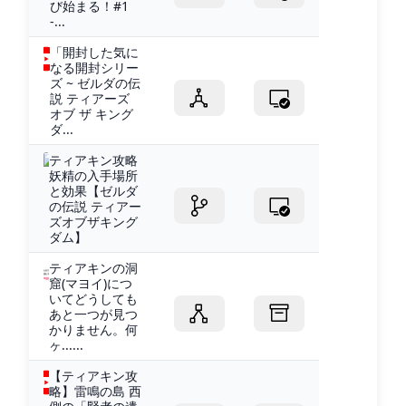
び始まる！#1
-...
「開封した気に
なる開封シリー
ズ ~ ゼルダの伝
説 ティアーズ
オブ ザ キング
ダ...
ティアキン攻略
妖精の入手場所
と効果【ゼルダ
の伝説 ティアー
ズオブザキング
ダム】
ティアキンの洞
窟(マヨイ)につ
いてどうしても
あと一つが見つ
かりません。何
ヶ......
【ティアキン攻
略】雷鳴の島 西