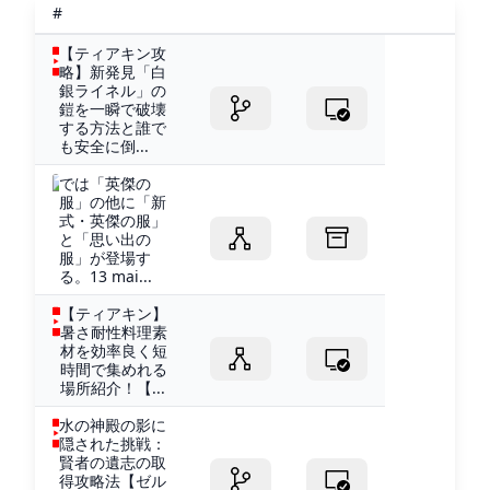
#
【ティアキン攻
略】新発見「白
銀ライネル」の
鎧を一瞬で破壊
する方法と誰で
も安全に倒...
では「英傑の
服」の他に「新
式・英傑の服」
と「思い出の
服」が登場す
る。13 mai...
【ティアキン】
暑さ耐性料理素
材を効率良く短
時間で集めれる
場所紹介！【...
水の神殿の影に
隠された挑戦：
賢者の遺志の取
得攻略法【ゼル