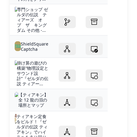
専門ショップ ゼ
ルダの伝説 テ
ィアーズ オ
ブ ザ キング
ダム その他 -...
ShieldSquare
Captcha
掛け算の遊びの
構築“物理設定と
サウンド設
計”『ゼルダの伝
説 ティアー...
【ティアキン】
全 12 龍の泪の
場所とマップ
ティアキン定食
をビルド！『ゼ
ルダの伝説 ティ
アキン』でハイ