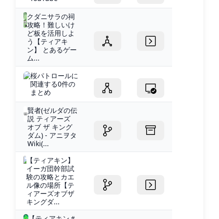
クダニサラの祠
攻略！難しいけ
ど板を活用しよ
う【ティアキ
ン】 とあるゲー
ム...
桜パトロールに
関連する0件の
まとめ
賢者(ゼルダの伝
説 ティアーズ
オブ ザ キング
ダム) - アニヲタ
Wiki(...
【ティアキン】
イーガ団幹部試
験の攻略とカエ
ル像の場所【テ
ィアーズオブザ
キングダ...
【ティアキン＃