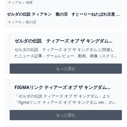
ティアキン 洞窟
ゼルダの伝説 ティアキン 龍の泪 すとーりーねたばれ注意 - YouTube
ティアキン 龍の泪
ゼルダの伝説 ティアーズ オブ ザ キングダム
(SWITCH)の関連情報 ゲーム・エンタメ最新情報の
ゼルダの伝説 ティアーズ オブ ザ キングダム に関連し
ファミ通.COM
たニュース記事、ゲームレビュー、動画、画像（スクリ
ーンショット含む）コンテンツを配信しています。
もっと読む
FIGMAリンク ティアーズ オブ ザ キングダム
VER. ワンホビ38新作フィギュア展示フォトギャラ
「ゼルダの伝説 ティアーズ オブ ザ キングダム」より
リー
「figmaリンク ティアーズ オブ ザ キングダム ver.」の写
真がワンホビ38新作フィギュア展示フォトギャラリーで
ご紹介！
もっと読む