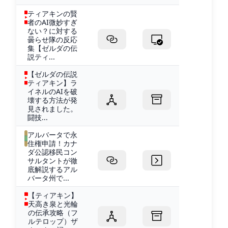
ティアキンの賢
者のAI微妙すぎ
ない？に対する
曇らせ隊の反応
集【ゼルダの伝
説ティ...
【ゼルダの伝説
ティアキン】ラ
イネルのAIを破
壊する方法が発
見されました。
闘技...
アルバータで永
住権申請！カナ
ダ公認移民コン
サルタントが徹
底解説するアル
バータ州で...
【ティアキン】
天高き泉と光輪
の伝承攻略（フ
ルテロップ）ザ