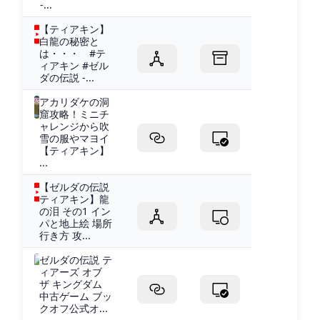
-...
【ティアキン】
白龍の秘密と
は・・・ #テ
ィアキン #ゼル
ダの伝説 -...
アカリダケの洞
窟攻略！ミニチ
ャレンジから吹
雪の服やマヨイ
【ティアキン】
...
【ゼルダの伝説
ティアキン】龍
の泪 その1 イン
パと地上絵 場所
行き方 攻...
ゼルダの伝説 テ
ィアーズ オブ
ザ キングダム
中古ゲーム ブッ
クオフ公式オ...