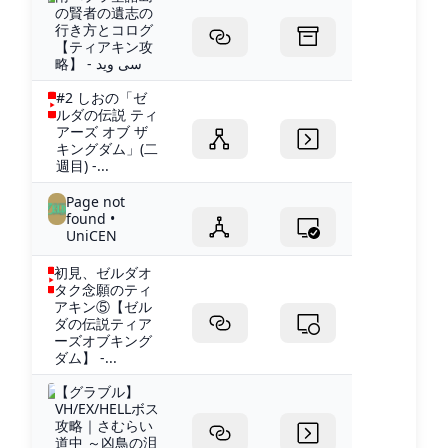
の賢者の遺志の
行き方とコログ
【ティアキン攻
略】 - سی وید
#2 しおの「ゼ
ルダの伝説 ティ
アーズ オブ ザ
キングダム」(二
週目) -...
Page not
found •
UniCEN
初見、ゼルダオ
タク念願のティ
アキン⑤【ゼル
ダの伝説ティア
ーズオブキング
ダム】 -...
【グラブル】
VH/EX/HELLボス
攻略｜さむらい
道中 ～凶鳥の泪