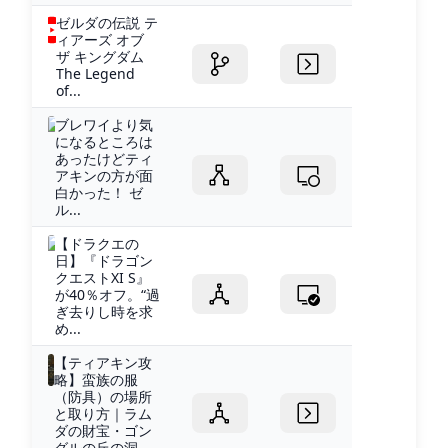
ゼルダの伝説 テ
ィアーズ オブ
ザ キングダム
The Legend
of...
ブレワイより気
になるところは
あったけどティ
アキンの方が面
白かった！ ゼ
ル...
【ドラクエの
日】『ドラゴン
クエストXI S』
が40％オフ。“過
ぎ去りし時を求
め...
【ティアキン攻
略】蛮族の服
（防具）の場所
と取り方｜ラム
ダの財宝・ゴン
グルの丘の洞...