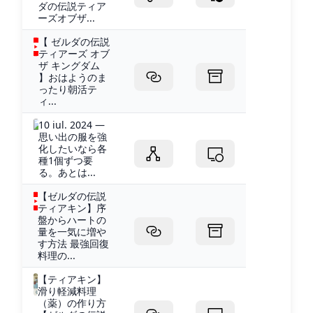
ダの伝説ティア
ーズオブザ...
【 ゼルダの伝説
ティアーズ オブ
ザ キングダム
】おはようのま
ったり朝活テ
ィ...
10 iul. 2024 —
思い出の服を強
化したいなら各
種1個ずつ要
る。あとは...
【ゼルダの伝説
ティアキン】序
盤からハートの
量を一気に増や
す方法 最強回復
料理の...
【ティアキン】
滑り軽減料理
（薬）の作り方