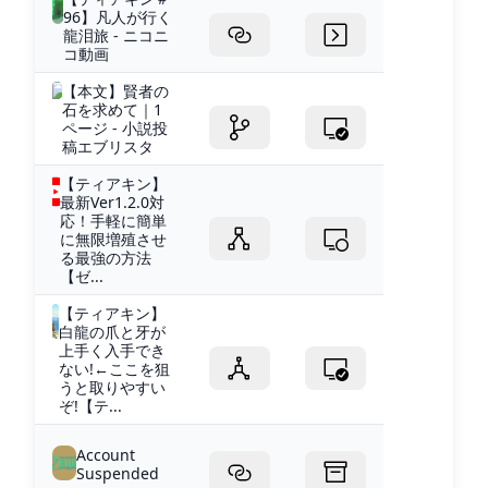
96】凡人が行く
龍泪旅 - ニコニ
コ動画
【本文】賢者の
石を求めて｜1
ページ - 小説投
稿エブリスタ
【ティアキン】
最新Ver1.2.0対
応！手軽に簡単
に無限増殖させ
る最強の方法
【ゼ...
【ティアキン】
白龍の爪と牙が
上手く入手でき
ない!←ここを狙
うと取りやすい
ぞ!【テ...
Account
Suspended