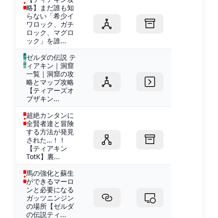
略】まだ誰も知
らない「希少イ
ワロック、ガチ
ロック、マグロ
ック」を誰...
ゼルダの伝説 テ
ィアキン｜洞窟
一覧｜洞窟の攻
略とマップ攻略
【ティアーズオ
ブザキン...
超絶カンタンに
全賢者達と冒険
する方法が発見
された…！！
【ティアキン
TotK】裏...
馬の強化と蘇生
ができるマーロ
ンと必要になる
ガッツニンジン
の場所【ゼルダ
の伝説ティ...