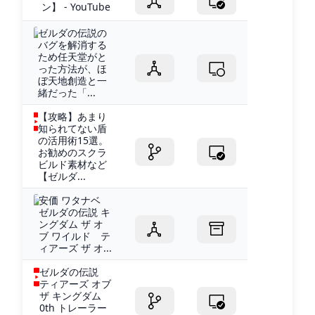
ン】 - YouTube
ゼルダの伝説の
バグを解消する
ため任天堂がと
った方法が、ほ
ぼ天地創造と一
緒だった「...
【攻略】あまり
知られてない盾
の活用術15選。
お勧めのスクラ
ビルド素材など
【ゼルダ...
安価 ワタナベ
ゼルダの伝説 キ
ングダム ザ オ
ブ ワイルド テ
ィアーズ ザ オ...
ゼルダの伝説
ティアーズ オブ
ザ キングダム
0th トレーラー