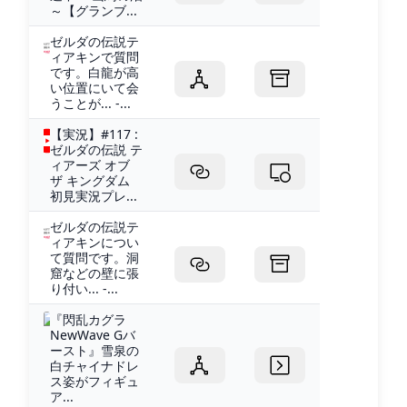
～【グランブ...
ゼルダの伝説テ
ィアキンで質問
です。白龍が高
い位置にいて会
うことが... -...
【実況】#117 :
ゼルダの伝説 テ
ィアーズ オブ
ザ キングダム
初見実況プレ...
ゼルダの伝説テ
ィアキンについ
て質問です。洞
窟などの壁に張
り付い... -...
『閃乱カグラ
NewWave Gバ
ースト』雪泉の
白チャイナドレ
ス姿がフィギュ
ア...