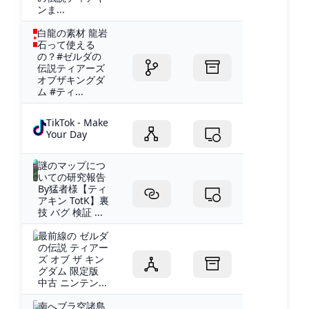
ンま...
白龍の素材 龍岩
石って使える
の？#ゼルダの
伝説ティアーズ
オブザキングダ
ム #ティ...
TikTok - Make
Your Day
謎のマップにつ
いての研究報告
By猛者様【ティ
アキン TotK】裏
技 バグ 検証 ...
最前線の ゼルダ
の伝説 ティアー
ズ オブ ザ キン
グダム 限定版
中古 ニンテン...
南へブラ空諸島