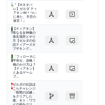
『【※ネタバ
レ】ゼルダ ティ
アキン46＊つい
に来た、天空の
迷宮！』
【ティアキン】
母なる女神像の
発生場所とやり
方【ゼルダの伝
説ティアーズオ
ブザキング...
「フィローネに
平和を」攻略！
橋のかけ方は？
【ティアキン】
とあるゲーム
ブ...
ゼルダの伝説ほ
こらチャレンジ
「暗闇の試練」
をクリアした
後、キト・ワワ
イの祠をクリ...