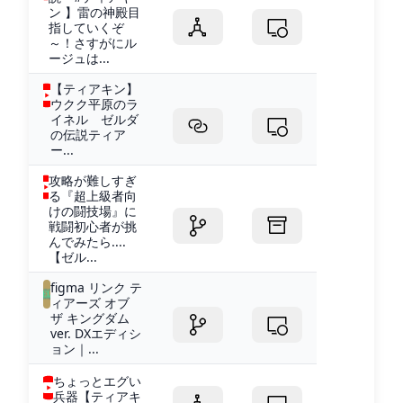
ン 】雷の神殿目
指していくぞ
～！さすがにル
ージュは...
【ティアキン】
ウクク平原のラ
イネル ゼルダ
の伝説ティア
ー...
攻略が難しすぎ
る『超上級者向
けの闘技場』に
戦闘初心者が挑
んでみたら....
【ゼル...
figma リンク テ
ィアーズ オブ
ザ キングダム
ver. DXエディシ
ョン｜...
ちょっとエグい
兵器【ティアキ