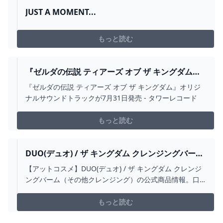
JUST A MOMENT...
もっと読む
『ゼルダの伝説 ティアーズ オブ ザ キングダム』
オリジナルサウンドトラックが7月31日発売 -
『ゼルダの伝説 ティアーズ オブ ザ キングダム』オリジ
TOWER RECORDS ONLINE
ナルサウンドトラックが7月31日発売 - タワーレコード
もっと読む
DUO(デュオ) / ザ キングダム クレンジングバーム
の公式商品情報｜美容・化粧品情報はアットコス
【アットコスメ】DUO(デュオ) / ザ キングダム クレンジ
メ
ングバーム（その他クレンジング）の公式商品情報。口
コミ（17件）や写真による評判、ザ キングダム クレンジ
ングバームに関する記事やQ&Aをチェックできます。美
もっと読む
容・化粧品のクチコミ情報を探すなら@cosme！