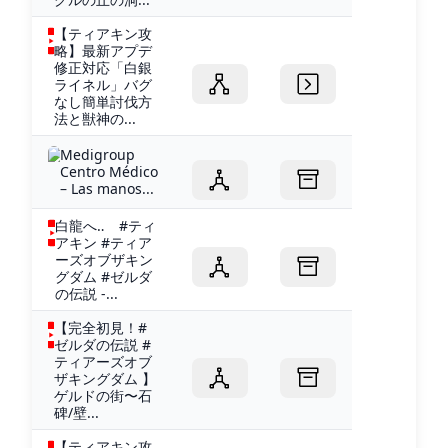
【ティアキン攻
略】最新アプデ
修正対応「白銀
ライネル」バグ
なし簡単討伐方
法と獣神の...
Medigroup
Centro Médico
– Las manos...
白龍へ‥ #ティ
アキン #ティア
ーズオブザキン
グダム #ゼルダ
の伝説 -...
【完全初見！#
ゼルダの伝説 #
ティアーズオブ
ザキングダム 】
ゲルドの街〜石
碑/壁...
【ティアキン攻