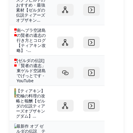
おすすめ・最強
素材【ゼルダの
伝説ティアーズ
オブザキン...
南へブラ空諸島
の賢者の遺志の
行き方とコログ
【ティアキン攻
略】 -...
[ゼルダの伝説]
「賢者の遺志」
東ゲルド空諸島
でげっとです -
YouTube
【ティアキン】
究極の料理の攻
略と報酬【ゼル
ダの伝説ティア
ーズオブザキン
グダム】...
最新作 オブ ゼ
ルダの伝説 テ