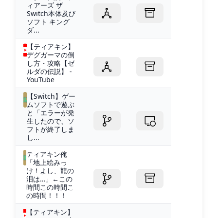
ィアーズ ザ
Switch本体及び
ソフト キング
ダ...
【ティアキン】
デグガーマの倒
し方・攻略【ゼ
ルダの伝説】 -
YouTube
【Switch】ゲー
ムソフトで遊ぶ
と「エラーが発
生したので、ソ
フトが終了しま
し...
ティアキン俺
「地上絵みっ
け！よし、龍の
泪は…」←この
時間この時間こ
の時間！！！
【ティアキン】