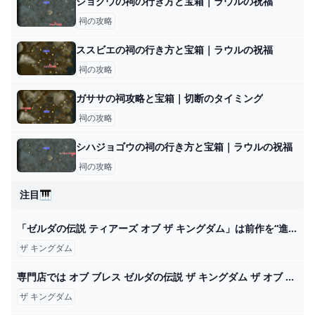
ジョクウの祠の行き方と宝箱｜ラウルの祝福
祠の攻略
ススビエの祠の行き方と宝箱｜ラウルの祝福
祠の攻略
ガササの祠攻略と宝箱｜切断のタイミング
祠の攻略
シハジョゴウの祠の行き方と宝箱｜ラウルの祝福
祠の攻略
注目🎹
「ゼルダの伝説 ティアーズ オブ ザ キングダム」は前作を“進化”させ、さらなる高みへと押し上げている：ゲームレビュー WIRED.jp
ザ キングダム
専門店では オブ ブレス ゼルダの伝説 ザ キングダム ザ オブ ティアーズ ワイルド Nintendo Switch - bestcheerstone.com
ザ キングダム