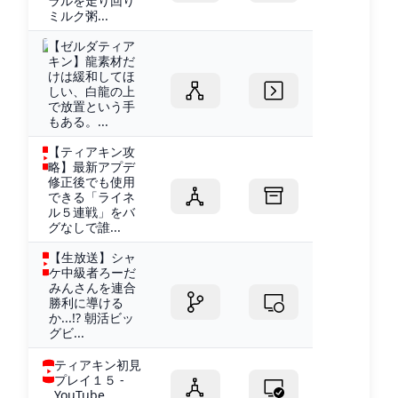
ラルを走り回り
ミルク粥...
【ゼルダティア
キン】龍素材だ
けは緩和してほ
しい、白龍の上
で放置という手
もある。...
【ティアキン攻
略】最新アプデ
修正後でも使用
できる「ライネ
ル５連戦」をバ
グなしで誰...
【生放送】シャ
ケ中級者ろーだ
みんさんを連合
勝利に導ける
か...!? 朝活ビッ
グビ...
ティアキン初見
プレイ１５ -
YouTube