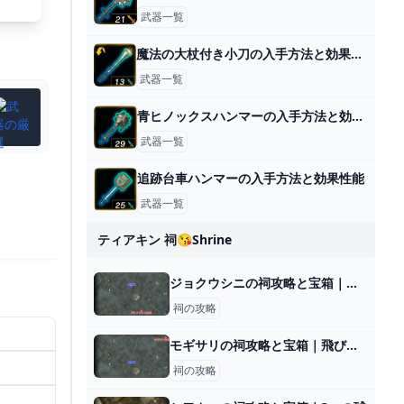
武器一覧
魔法の大杖付き小刀の入手方法と効果性能
武器一覧
青ヒノックスハンマーの入手方法と効果性能
武器一覧
追跡台車ハンマーの入手方法と効果性能
武器一覧
ティアキン 祠😘shrine
ジョクウシニの祠攻略と宝箱｜一身の戦い 通電
祠の攻略
モギサリの祠攻略と宝箱｜飛び出す勇気
祠の攻略