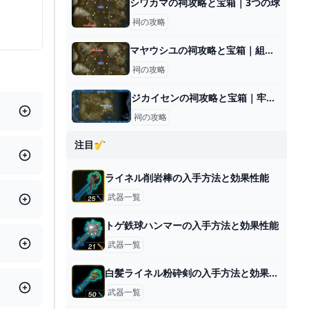
シワカマの祠攻略と宝箱｜3つの球
祠の攻略
マヤウシユの祠攻略と宝箱｜組み合わせ
祠の攻略
ジカイセンの祠攻略と宝箱｜牢獄の抜け道
祠の攻略
注目🎷
ライネル削岩棒の入手方法と効果性能
武器一覧
トゲ鉄球ハンマーの入手方法と効果性能
武器一覧
白髪ライネル粉砕剣の入手方法と効果性能
武器一覧