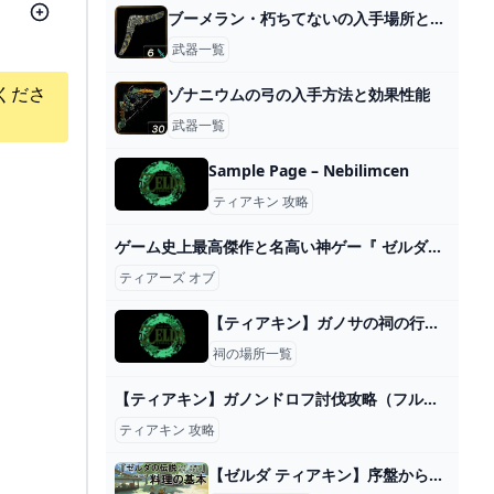
ブーメラン・朽ちてないの入手場所と効果
武器一覧
くださ
ゾナニウムの弓の入手方法と効果性能
武器一覧
Sample Page – Nebilimcen
ティアキン 攻略
ゲーム史上最高傑作と名高い神ゲー『 ゼルダの伝説 ティアーズ オブ ザ キングダム 』#13 - YouTube
ティアーズ オブ
【ティアキン】ガノサの祠の行き方と宝箱｜ラウルの祝福【ゼルダの伝説ティアーズオブザキングダム】
祠の場所一覧
【ティアキン】ガノンドロフ討伐攻略（フルテロップ）ゼルダをさがして - YouTube
ティアキン 攻略
【ゼルダ ティアキン】序盤から便利なおすすめ料理の作り方【ティアーズ オブ ザ キングダム】 ゲーム・エンタメ最新情報のファミ通.com