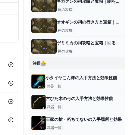
キカクンの祠攻略と宝箱｜闇を照らすもの
祠の攻略
オオギンの祠の行き方と宝箱｜ラウルの祝福
祠の攻略
ゲミミカの祠攻略と宝箱｜回るちから
祠の攻略
注目🎰
小タイヤこん棒の入手方法と効果性能
武器一覧
古びた木の弓の入手方法と効果性能
武器一覧
王家の槍・朽ちてないの入手場所と効果
武器一覧