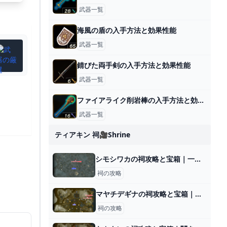
武器一覧
海風の盾の入手方法と効果性能
武器一覧
錆びた両手剣の入手方法と効果性能
武器一覧
ファイアライク削岩棒の入手方法と効果性能
武器一覧
ティアキン 祠🎥shrine
シモシワカの祠攻略と宝箱｜一身の戦い 暗闇
祠の攻略
マヤチデギナの祠攻略と宝箱｜一身の戦い 追跡
祠の攻略