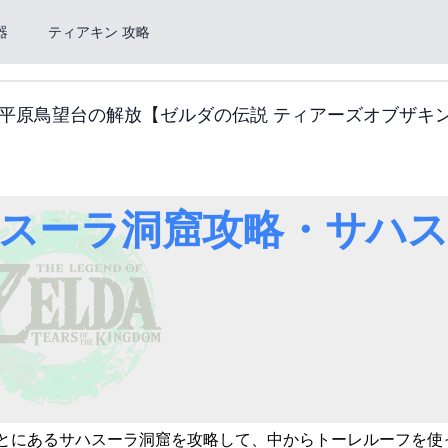
器
ティアキン 攻略
平原鳥望台の解放【ゼルダの伝説 ティアーズオブザキ
スーラ洞窟攻略・サハス
、ふもとにあるサハスーラ洞窟を攻略して、中からトーレルーフを使