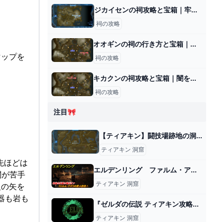
ジカイセンの祠攻略と宝箱｜牢獄の抜け道
祠の攻略
オオギンの祠の行き方と宝箱｜ラウルの祝福
マップを
祠の攻略
キカクンの祠攻略と宝箱｜闇を照らすもの
祠の攻略
注目🎀
【ティアキン】闘技場跡地の洞窟の場所と入手アイテム【ゼルダの伝説ティアーズオブザキングダム】 - 神ゲー攻略
ティアキン 洞窟
先ほどは
エルデンリング ファルム・アズラの獣人討伐！ 林脇の洞窟の場所は？ 【ELDEN RING】 - ニコニコ動画
闘が苦手
ティアキン 洞窟
火の矢を
器も岩も
『ゼルダの伝説 ティアキン攻略』祠全コンプリートは桜巡りで洞窟回っていればついでに終わるな。 ゲーム特化速報！
ティアキン 洞窟