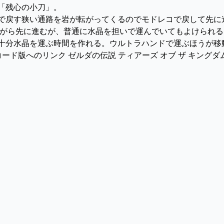
「残心の小刀」。
ドレコで戻す狭い通路を岩が転がってくるのでモドレコで戻して先
ながら先に進むが、普通に水晶を担いで運んでいてもよけられる
十分水晶を運ぶ時間を作れる。ウルトラハンドで運ぶほうが移動速
ド版へのリンク ゼルダの伝説 ティアーズ オブ ザ キングダム -S