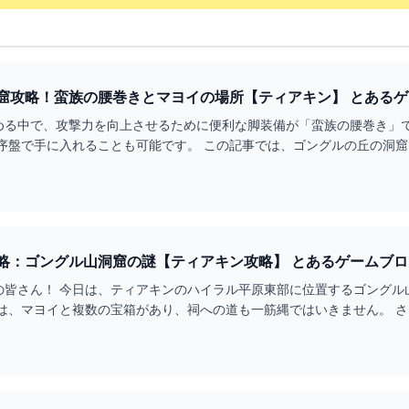
ウォルナット山の洞窟攻略！蛮族
める中で、攻撃力を向上させるために便利な脚装備が「蛮族の腰巻き」で
の序盤で手に入れることも可能です。 この記事では、ゴングルの丘の洞
ジョジョ二ウの祠攻略：ゴングル山洞窟の謎【ティアキン攻略
の皆さん！ 今日は、ティアキンのハイラル平原東部に位置するゴングル
には、マヨイと複数の宝箱があり、祠への道も一筋縄ではいきません。 