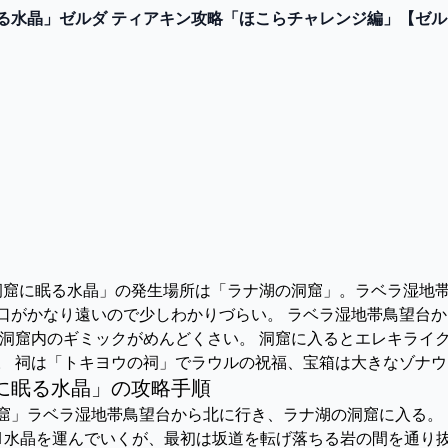
る水晶」ゼルダ ティアキン攻略「ほこらチャレンジ編」【ゼ
MES
ナ湖の洞窟に眠る水晶」の発生場所は「ラナ湖の洞窟」。ラベラ湿
口がかなり遠いので少しわかりづらい。 ラベラ湿地帯鳥望台
 洞窟内のギミックがめんどくさい。 洞窟に入るとエレキライ
。 祠は「トキヨウの祠」でラウルの祝福、宝箱は大きなゾナ
に眠る水晶」の攻略手順
の洞窟」ラベラ湿地帯鳥望台から北に行き、ラナ湖の洞窟に入る。
ミック1水晶を運んでいくが、最初は坂道を転げ落ちる岩の間を通