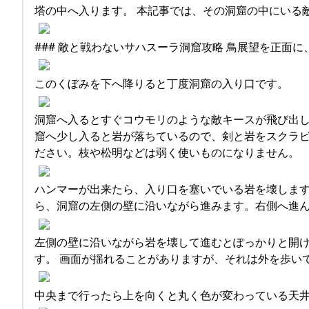
塔の中へ入ります。 本記事では、その洞窟の中にいる
### 敵と戦わないサハスーラ洞窟攻略 鳥展望を正面
このくぼみを下へ降りると丁度洞窟の入り口です。
洞窟へ入るとすぐコウモリのような敵キースが飛び出し
窟へ少し入ると岩が落ちているので、剣と岩をスクラビ
ださい。枝や松明などは弱く使いものになりません。
ハンマーが出来たら、入り口を塞いでいる岩を壊します
ら、洞窟の左側の壁に沿いながら進みます。右側へ進
左側の壁に沿いながら岩を壊して進むとぽっかりと開
す。 画面が揺れることがありますが、それは外を歩い
中央まで行ったら上を向くと丸く色が変わっている天