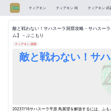
ティアキン
ティアキン 祠
ティアキン 武
敵と戦わない！サハスーラ洞窟攻略・サハスーラ
ム】 – ぶこもり
ティアキン 洞窟
敵と戦わない！サハ
20237/16サハスーラ平原 鳥展望を解放するには