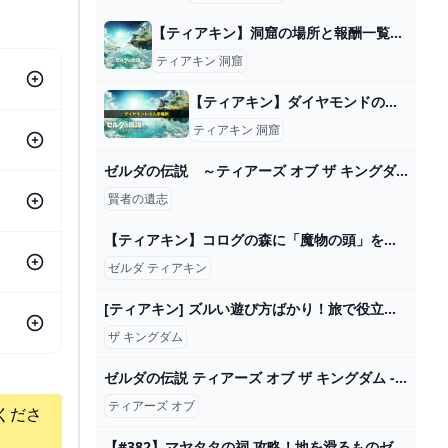
【ティアキン】洞窟の場所と報酬一覧【ティアーズオブザキングダム】 - ティアキン攻略Wiki Gamerch
ティアキン 洞窟
【ティアキン】ダイヤモンドの入手場所と売値｜おすすめ周回場所 ワイトのゲーム案内所
ティアキン 洞窟
ゼルダの伝説 ～ティアーズ オブ ザ キングダム～ ＃232 賢者の遺志を探して空島探索！ - YouTube
賢者の遺志
【ティアキン】コログの森に「魔物の頭」を持ちこんでしまうと…大惨事に…！？ゲームに隠れた細かすぎる小ネタ集【ゼルダの伝説 ティアーズ オブ ザ キングダム】@レウンGameTV - YouTube
ゼルダ ティアキン
[ティアキン] ズルい遊び方ばかり！旅で役立つ変な技９選 [ゼルダの伝説 ティアーズ オブ ザ キングダム] - YouTube
ザ キングダム
ゼルダの伝説 ティアーズ オブ ザ キングダム - 2024/5/31(金) 6:59開始 - ニコニコ生放送
ティアーズ オブ
くださ
【#382】マヤタタの祠 攻略！地を滑るものゼルダの伝説 ティアーズ オブ ザ キングダム - YouTube