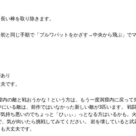
る長い棒を取り除きます。
最初と同じ手順で「プルワパットをかざす→中央から飛ぶ」で
があり
丈夫です。
洞窟内の敵と戦おうかな！という方は、もう一度洞窟内に戻って
中にいる敵は、前作ではいなかった新しい敵が3匹います。 戦
が気持ち悪いのでちょっと「ひぃぃ」っとなる方はいるかも。
で、気が向いたら挑戦してみてください。 岩を壊していると武
ても大丈夫です。