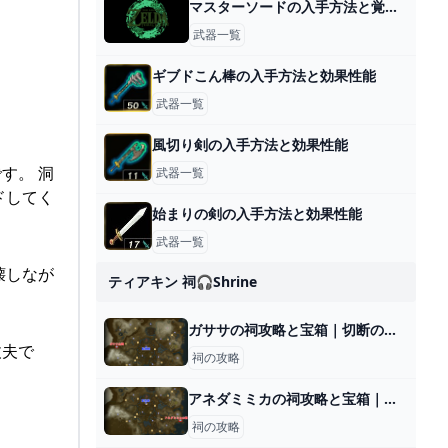
マスターソードの入手方法と覚醒のやり方
武器一覧
ギブドこん棒の入手方法と効果性能
武器一覧
風切り剣の入手方法と効果性能
す。 洞
武器一覧
ドしてく
始まりの剣の入手方法と効果性能
武器一覧
壊しなが
ティアキン 祠🎧shrine
ガササの祠攻略と宝箱｜切断のタイミング
丈夫で
祠の攻略
アネダミミカの祠攻略と宝箱｜往復運動
祠の攻略