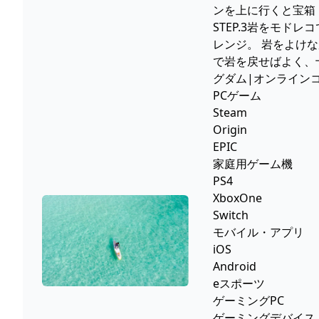
ンを上に行くと宝箱
STEP.3岩をモ
レンジ。 岩をよけ
で岩を戻せばよく、
グダム|オンラインコー
PCゲーム
Steam
Origin
EPIC
家庭用ゲーム機
PS4
XboxOne
Switch
モバイル・アプリ
iOS
Android
eスポーツ
ゲーミングPC
ゲーミングデバイス