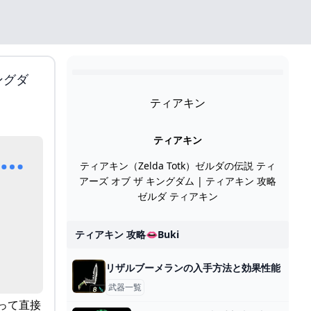
ングダ
ティアキン
ティアキン
ーラ平原鳥望台の解放【ゼ
ティアキン（Zelda Totk）ゼルダの伝説 ティ
アーズ オブ ザ キングダム | ティアキン 攻略
ゼルダ ティアキン
ティアキン 攻略👄buki
リザルブーメランの入手方法と効果性能
武器一覧
って直接