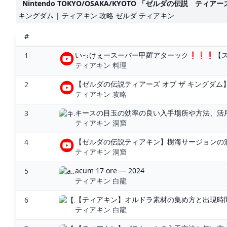
Nintendo TOKYO/OSAKA/KYOTO 「ゼルダの伝説 ティア
キングダム | ティアキン 攻略 ゼルダ ティアキン
#
いっけぇースーパー甲羅アターック❗️❗️❗️【スー
1
ティアキン 料理
【ゼルダの伝説ティアーズ オブ ザ キングダム】
2
ティアキン 攻略
キースの目玉の効率の良い入手場所や方法、活用術
3
ティアキン 洞窟
【ゼルダの伝説ティアキン】樹海サージョンの洞窟
4
ティアキン 洞窟
acum 17 ore — 2024
5
ティアキン 白龍
【ティアキン】オルドラ素材の集め方と出現時間
6
ティアキン 白龍