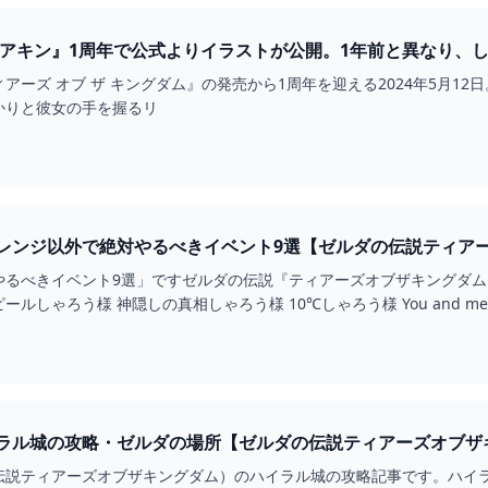
ィアキン』1周年で公式よりイラストが公開。1年前と異なり、し
O!ニュース
ーズ オブ ザ キングダム』の発売から1周年を迎える2024年5月1
かりと彼女の手を握るリ
レンジ以外で絶対やるべきイベント9選【ゼルダの伝説ティアー
やるべきイベント9選」ですゼルダの伝説『ティアーズオブザキングダム
おどれグロッケンシュピールしゃろう様 神
ラル城の攻略・ゼルダの場所【ゼルダの伝説ティアーズオブザ
伝説ティアーズオブザキングダム）のハイラル城の攻略記事です。ハイ