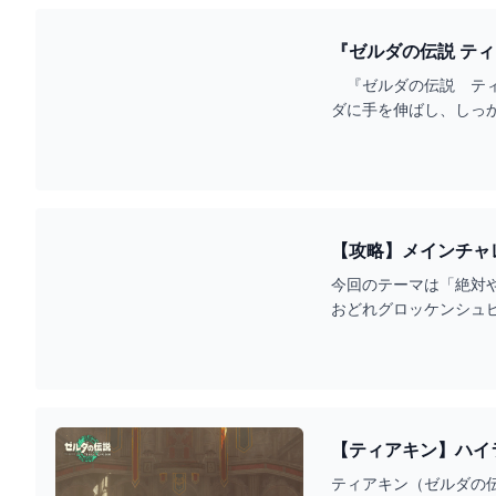
『ゼルダの伝説 テ
通.COM） - YAHO
『ゼルダの伝説 ティア
ダに手を伸ばし、しっ
【攻略】メインチャ
YOUTUBE
今回のテーマは「絶対
【ティアキン】ハイ
ティアキン（ゼルダの