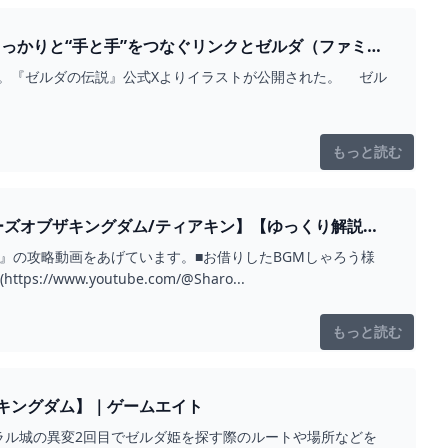
っかりと“手と手”をつなぐリンクとゼルダ（ファミ
2日。『ゼルダの伝説』公式Xよりイラストが公開された。 ゼル
もっと読む
ズオブザキングダム/ティアキン】【ゆっくり解説】 -
』の攻略動画をあげています。■お借りしたBGMしゃろう様
隠しの真相しゃろう様 10℃しゃろう様 You and me(https://www.youtube.com/@Sharo...
もっと読む
キングダム】｜ゲームエイト
ラル城の異変2回目でゼルダ姫を探す際のルートや場所などを