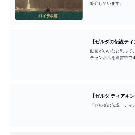
紹介しています。
【ゼルダの伝説ティ
グダム） - YOUTUB
動画がいいなと思って
チャンネルを運営中です！よ
【ゼルダ ティアキン
ム・エンタメ最新情報
『ゼルダの伝説 ティア