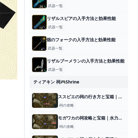
武器一覧
リザルスピアの入手方法と効果性能
武器一覧
畑のフォークの入手方法と効果性能
武器一覧
リザルブーメランの入手方法と効果性能
武器一覧
ティアキン 祠🎮shrine
ススビエの祠の行き方と宝箱｜ラウルの祝福
祠の攻略
モガワカの祠攻略と宝箱｜水力発電
祠の攻略