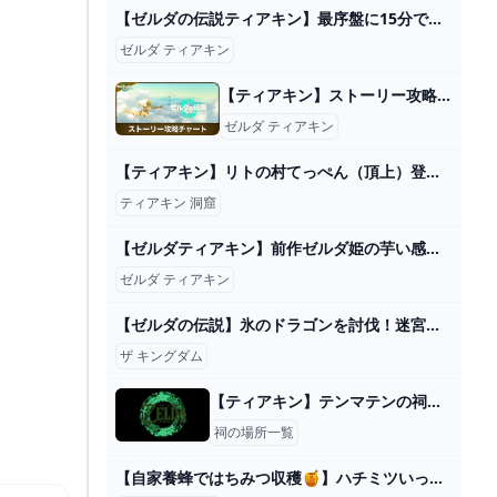
【ゼルダの伝説ティアキン】最序盤に15分で最強装備を含む全身装備をコンプリートするルート紹介！（TotK、ティアーズオブザキングダム） - YouTube
ゼルダ ティアキン
【ティアキン】ストーリー攻略チャートとおすすめ順番【ゼルダの伝説ティアーズオブザキングダム】 - アルテマ
ゼルダ ティアキン
【ティアキン】リトの村てっぺん（頂上）登り方！白い鳥と洞窟の場所
ティアキン 洞窟
【ゼルダティアキン】前作ゼルダ姫の芋い感じも魅力的だった。 – ゲーム攻略のかけら
ゼルダ ティアキン
【ゼルダの伝説】氷のドラゴンを討伐！迷宮をクリアするぞ！ #64【ティアーズ オブ ザ キングダム】 - YouTube
ザ キングダム
【ティアキン】テンマテンの祠の行き方と宝箱｜ラウルの祝福【ゼルダの伝説ティアーズオブザキングダム】
祠の場所一覧
【自家養蜂ではちみつ収穫🍯】ハチミツいっぱい食べよぉ【ゆっくり実況】 - YouTube