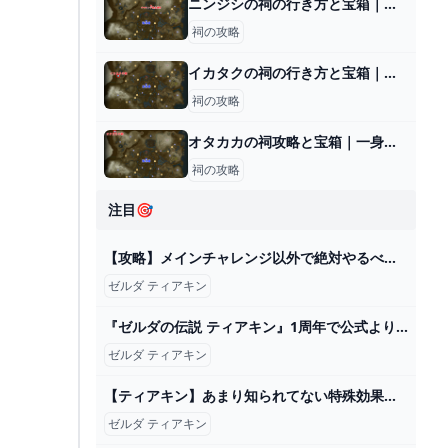
ニンジシの祠の行き方と宝箱｜ラウルの祝福
祠の攻略
イカタクの祠の行き方と宝箱｜ロケットがなくなったら？
祠の攻略
オタカカの祠攻略と宝箱｜一身の戦い 計略
祠の攻略
注目🎯
【攻略】メインチャレンジ以外で絶対やるべきイベント9選【ゼルダの伝説ティアーズオブザキングダム/ティアキン】【ゆっくり解説】 - YouTube
ゼルダ ティアキン
『ゼルダの伝説 ティアキン』1周年で公式よりイラストが公開。1年前と異なり、しっかりと“手と手”をつなぐリンクとゼルダ（ファミ通.com） - Yahoo!ニュース
ゼルダ ティアキン
【ティアキン】あまり知られてない特殊効果が強すぎる武器10選【ゼルダの伝説ティアーズオブザキングダム/ティアキン】【ゆっくり解説】 - YouTube
ゼルダ ティアキン