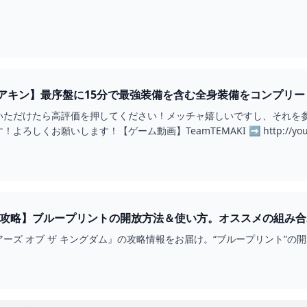
アキン】最序盤に15分で最強装備を含む全身装備をコンプリー
E
いただけたら高評価を押してください！メッチャ嬉しいですし、それを
ろしくお願いします！【ゲーム動画】TeamTEMAKI ➡ http://youtu
攻略】ブループリントの開放方法＆使い方。オススメの組み合わせ
のファミ通.COM
ーズ オブ ザ キングダム』の攻略情報をお届け。“ブループリント”