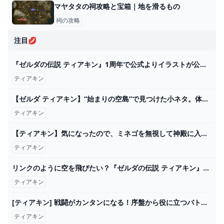
マヤタタの祠攻略と宝箱｜地を滑るもの
祠の攻略
注目💋
『ゼルダの伝説 ティアキン』1周年で公式よりイラストが公開。1年前と異なり、しっかりと“手と手”をつなぐリンクとゼルダ（ファミ通.com） - Yahoo!ニュース
ティアキン
【ゼルダ ティアキン】“始まりの空島”で見つけた小ネタ。体当たりが強い鳥、コログはフックに直付け可能!?【ティアーズ オブ ザ キングダム】 ゲーム・エンタメ最新情報のファミ通.com
ティアキン
【ティアキン】気になったので、ミネゴを無視して神殿に入ったりしてみた【ドリカラ】【ゼルダの伝説ティアーズオブザキングダムTotK字幕実況バグ検証】 - YouTube
ティアキン
リンクのように空を飛びたい？『ゼルダの伝説 ティアキン』ゾナウギア・翼の「ラグマット」が原作再現すぎる Game*Spark - 国内・海外ゲーム情報サイト
ティアキン
[ティアキン] 戦闘がカンタンになる！序盤から役に立つバトル基本９選 [ゼルダの伝説 ティアーズ オブ ザ キングダム] - YouTube
ティアキン