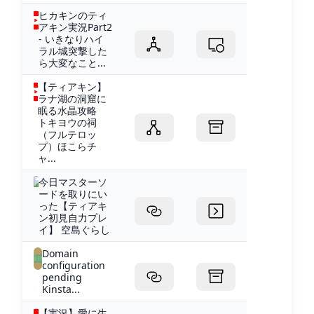
ヒカキンのティ
アキン実況Part2
- いきなりハイ
ラル城突撃した
ら大変なこと...
【ティアキン】
ラナ湖の洞窟に
眠る水晶攻略
トキヨウの祠
（フルテロッ
プ）ほこらチ
ャ...
今日マスターソ
ードを取りにい
った【ティアキ
ン初見自力プレ
イ】 空島ぐらし
Domain
configuration
pending
Kinsta...
【実況】愛に生