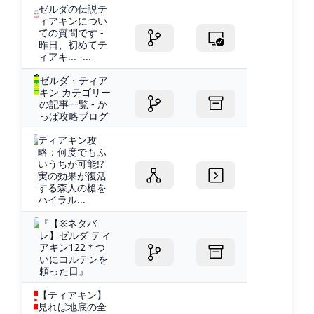
ゼルダの伝説テ
ィアキンについ
ての質問です -
昨日、初めてテ
ィアキ... -...
ゼルダ・ティア
キン カテゴリー
の記事一覧 - か
っぱ攻略ブログ
ティアキン攻
略：何度でもふ
いうちが可能!?
実の効果が復活
する森人の槍を
ハイラル...
『【※ネタバ
レ】ゼルダ ティ
アキン122＊つ
いにコルテンを
頼った日』
【ティアキン】
見れば地底の全