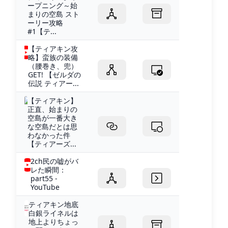
ープニング～始
まりの空島 スト
ーリー攻略
#1【テ...
【ティアキン攻
略】蛮族の装備
（腰巻き、兜）
GET! 【ゼルダの
伝説 ティアー...
【ティアキン】
正直、始まりの
空島が一番大き
な空島だとは思
わなかった件
【ティアーズ...
2ch民の嘘がバ
レた瞬間：
part55 -
YouTube
ティアキン地底
白銀ライネルは
地上よりちょっ