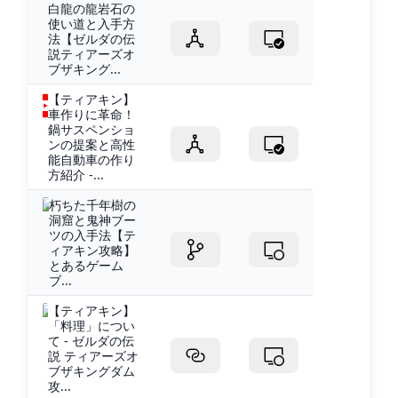
白龍の龍岩石の
使い道と入手方
法【ゼルダの伝
説ティアーズオ
ブザキング...
【ティアキン】
車作りに革命！
鍋サスペンショ
ンの提案と高性
能自動車の作り
方紹介 -...
朽ちた千年樹の
洞窟と鬼神ブー
ツの入手法【テ
ィアキン攻略】
とあるゲーム
ブ...
【ティアキン】
「料理」につい
て - ゼルダの伝
説 ティアーズオ
ブザキングダム
攻...