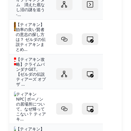
ム 消えた底な
し沼の謎を追う
-...
【ティアキン】
効率の良い賢者
の意志の探し方
は？ ゼルダの伝
説ティアキンま
とめ...
【ティアキン攻
略】クライムバ
ンダナGET。
【ゼルダの伝説
ティアーズ オブ
ザ ...
ティアキン
NPC│ボーノン
の居場所につい
て。なぜ帰って
こない？ ティア
キ...
【ティアキン】