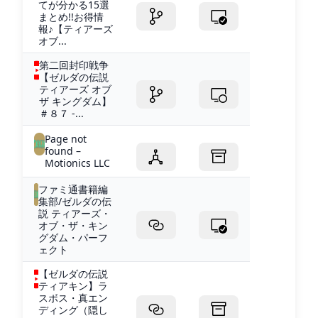
てが分かる15選
まとめ!!お得情
報♪【ティアーズ
オブ...
第二回封印戦争
【ゼルダの伝説
ティアーズ オブ
ザ キングダム】
＃８７ -...
Page not
found –
Motionics LLC
ファミ通書籍編
集部/ゼルダの伝
説 ティアーズ・
オブ・ザ・キン
グダム・パーフ
ェクト
【ゼルダの伝説
ティアキン】ラ
スボス・真エン
ディング（隠し