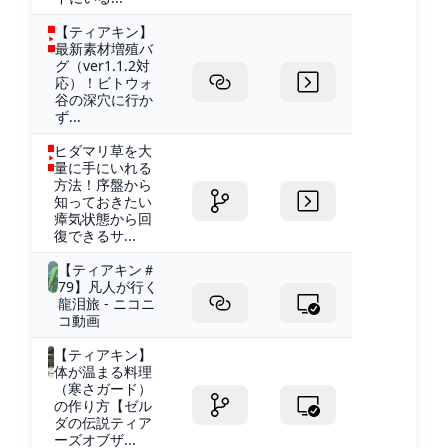
【ティアキン】
最新素材増殖バ
グ（ver1.1.2対
応）！ビトウォ
谷の深穴に行か
ず...
ヒダマリ草を大
量に手にいれる
方法！序盤から
知っておきたい
瘴気状態から回
復できるサ...
【ティアキン＃
79】凡人が行く
龍泪旅 - ニコニ
コ動画
【ティアキン】
体が温まる料理
（寒さガード）
の作り方【ゼル
ダの伝説ティア
ーズオブザ...