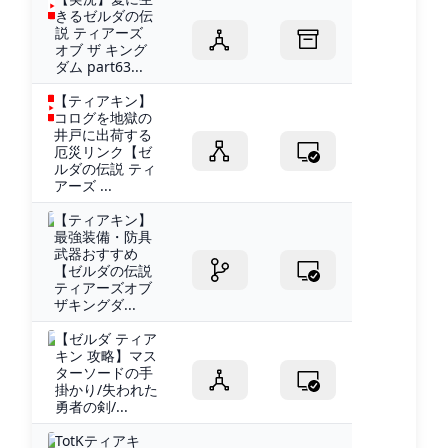
きるゼルダの伝
説 ティアーズ
オブ ザ キング
ダム part63...
【ティアキン】
コログを地獄の
井戸に出荷する
厄災リンク【ゼ
ルダの伝説 ティ
アーズ ...
【ティアキン】
最強装備・防具
武器おすすめ
【ゼルダの伝説
ティアーズオブ
ザキングダ...
【ゼルダ ティア
キン 攻略】マス
ターソードの手
掛かり/失われた
勇者の剣/...
TotKティアキ