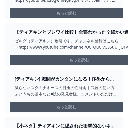
https://youtu.be/o20gwmNgKvgオリジナル曲 パララ
イズ がデジタルリリースされました！
https://cover.lnk.to/ParalyzeMVはこちら
もっと読む
https://www.youtube.com/watch?v=rFbJlErkcGwこの動
画およびライブは、...
【ティアキンとブレワイ比較】全部わかった？細かい
め【ゼルダの伝説ティアーズオブザキングダム】 - YOU
ゼルダ（ティアキン）攻略です。チャンネル登録はこちら
→https://www.youtube.com/channel/UC_QuClvGSSuUFjQF
ゼルダの伝説ティアーズオブザキングダム（ティアキン）の【
00:00 オープニング00:05 弓を構えたまま落ちると・・・00:2
もっと読む
ボコ...
[ティアキン] 戦闘がカンタンになる！序盤から役
に立つバトル基本９選 [ゼルダの伝説 ティアーズ
減らないスタミナキースの目玉の性能両手武器の使い方
オブ ザ キングダム] - YOUTUBE
ふいうちの基本など■技の発見者様、コメントいただけれ
ば概要欄にリンク等記載させて頂きます#ティアキンリン
ク強い#ティアキン#バグ#小ネタ#裏技#ぶらリンク
もっと読む
【小ネタ】ティアキンに隠された衝撃的な小ネタ