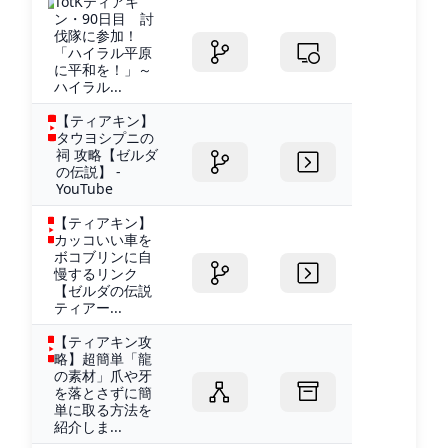
TotKティアキ
ン・90日目 討
伐隊に参加！
「ハイラル平原
に平和を！」～
ハイラル...
【ティアキン】
タウヨシプニの
祠 攻略【ゼルダ
の伝説】 -
YouTube
【ティアキン】
カッコいい車を
ボコブリンに自
慢するリンク
【ゼルダの伝説
ティアー...
【ティアキン攻
略】超簡単「龍
の素材」爪や牙
を落とさずに簡
単に取る方法を
紹介しま...