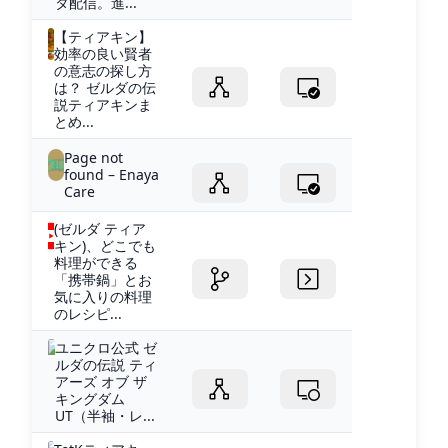
タ配信。進...
【ティアキン】
効率の良い賢者
の意志の探し方
は？ ゼルダの伝
説ティアキンま
とめ...
Page not
found – Enaya
Care
(ゼルダ ティア
キン)、どこでも
料理ができる
「携帯鍋」とお
気に入りの料理
のレシピ...
ユニクロ公式 ゼ
ルダの伝説 ティ
アーズ オブ ザ
キングダム
UT（半袖・レ...