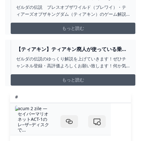
30連発【ゼルダの伝説ティアーズオブザキングダ
ゼルダの伝説 ブレスオブザワイルド（ブレワイ）・テ
ム】 - YOUTUBE
ィアーズオブザキングダム（ティアキン）のゲーム解説
や攻略・小ネタ・おもしろ動画等をゆっくり解説で紹介
しております。------------------------------00:00 OP00:20 ①
もっと読む
ゼルダの身長01:12 ②全裸リンク02:01 ③G...
【ティアキン】ティアキン廃人が使っている乗り
物９選【ゼルダの伝説 ティアーズオブザキング
ゼルダの伝説のゆっくり解説を上げていきます！ぜひチ
ダム】 - YOUTUBE
ャンネル登録・高評価よろしくお願い致します！何か気
になることややって欲しい企画がありましたらコメント
欄にお書きください！！なるべく実行します！いや実行
もっと読む
します！！#ティアキン#ティアーズオブザキングダム#ゼ
ルダの伝説
#
acum 2 zile —
セイバーマリオ
ネットACT-1の
レ−ザ−ディスク
で...