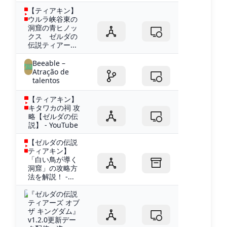
【ティアキン】
ウルラ峡谷東の
洞窟の青ヒノッ
クス ゼルダの
伝説ティアー...
Beeable –
Atração de
talentos
【ティアキン】
キタワカの祠 攻
略【ゼルダの伝
説】 - YouTube
【ゼルダの伝説
ティアキン】
「白い鳥が導く
洞窟」の攻略方
法を解説！ -...
『ゼルダの伝説
ティアーズ オブ
ザ キングダム』
v1.2.0更新デー