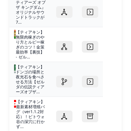
ティアーズ オブ
ザ キングダム』
オリジナルサウ
ンドトラックが
7...
【ティアキン】
無限肉稼ぎのや
り方とルピー稼
ぎのコツ！金策
最効率【裏技】
- ゼル...
【ティアキン】
ドンゴの場所と
夜光石を食べさ
せる方法【ゼル
ダの伝説ティア
ーズオブザ...
【ティアキン】
最新素材増殖バ
グ（ver1.1.2対
応）！ビトウォ
谷の深穴に行か
ず...