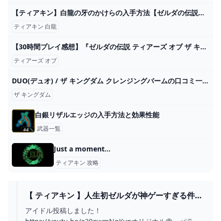
【ティアキン】白龍の牙のかけらの入手方法【ゼルダの伝説ティアーズオブザキングダム】｜ゲームエイト
ティアキン 白龍
【30時間プレイ感想】『ゼルダの伝説 ティアーズ オブ ザ キングダム』素直に面白過ぎる！なんでもできる最高の体験【ニンテンドースイッチ】 - YouTube
ティアーズ オブ
DUO(デュオ) / ザ キングダム クレンジングバームの口コミ一覧｜美容・化粧品情報はアットコスメ
ザ キングダム
白銀リザルエッジの入手方法と効果性能
武器一覧
Just a moment...
ティアキン 攻略
【 ティアキン 】人生初ゼルダが神ゲーすぎる件に
ついて！ゼルダの伝説ティアーズオブキングダム
アイドル投稿しました！
【ホロライブ/沙花叉クロヱ】 - YOUTUBE