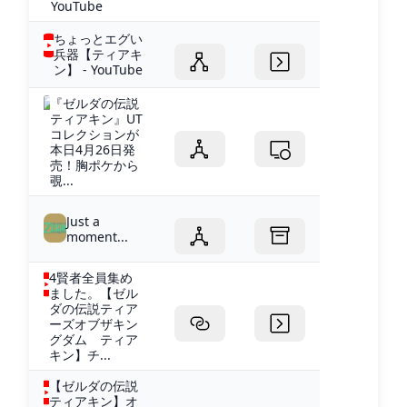
YouTube
ちょっとエグい
兵器【ティアキ
ン】 - YouTube
『ゼルダの伝説
ティアキン』UT
コレクションが
本日4月26日発
売！胸ポケから
覗...
Just a
moment...
4賢者全員集め
ました。【ゼル
ダの伝説ティア
ーズオブザキン
グダム ティア
キン】チ...
【ゼルダの伝説
ティアキン】オ