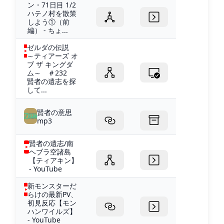
ン・71日目 1/2
ハテノ村を散策
しよう①（前
編） - ちょ...
ゼルダの伝説
～ティアーズ オ
ブ ザ キングダ
ム～ ＃232
賢者の遺志を探
して...
賢者の意思
mp3
賢者の遺志/南
ヘブラ空諸島
【ティアキン】
- YouTube
新モンスターだ
らけの最新PV、
初見反応【モン
ハンワイルズ】
- YouTube