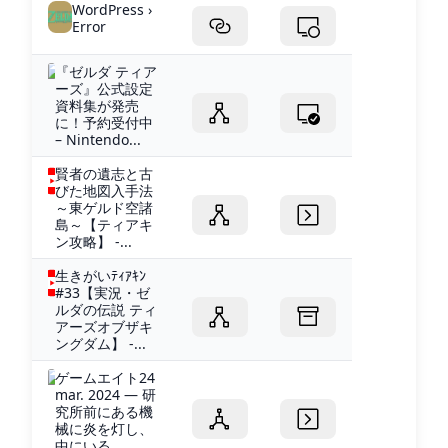
WordPress ›
Error
『ゼルダ ティア
ーズ』公式設定
資料集が発売
に！予約受付中
– Nintendo...
賢者の遺志と古
びた地図入手法
～東ゲルド空諸
島～【ティアキ
ン攻略】 -...
生きがいﾃｨｱｷﾝ
#33【実況・ゼ
ルダの伝説 ティ
アーズオブザキ
ングダム】 -...
ゲームエイト24
mar. 2024 — 研
究所前にある機
械に炎を灯し、
中にいる...