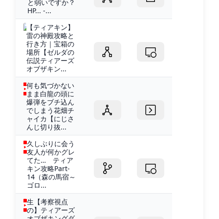
と弱いですか？
HP... -...
【ティアキン】
雷の神殿攻略と
行き方｜宝箱の
場所【ゼルダの
伝説ティアーズ
オブザキン...
何も気づかない
まま白龍の頭に
爆弾をブチ込ん
でしまう花畑チ
ャイカ【にじさ
んじ切り抜...
久しぶりに会う
友人が何かグレ
てた… ティア
キン攻略Part‐
14（森の馬宿～
ゴロ...
生【考察視点
の】ティアーズ
オブザキングダ