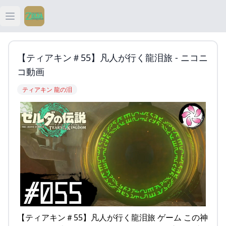
Open main menu
ティアキン
【ティアキン＃55】凡人が行く龍泪旅 - ニコニ
ティアキン 祠
コ動画
ティアキン 龍の泪
ティアキン 武器
ティアキン 攻略
【ティアキン＃55】凡人が行く龍泪旅 ゲーム この神