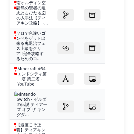
南オルディン空
諸島の賢者の遺
志と古びた地図
の入手法【ティ
アキン攻略】 -...
ソロで色違いゴ
ンベをゲット出
来る鬼退治フェ
ス上級をクリ
ア!!完全攻略す
るためのコ...
Minecraft #34:
エンドシティ第
一塔 第二塔 -
YouTube
Nintendo
Switch - ゼルダ
の伝説 ティアー
ズ オブ ザ キン
グダ...
【速度こそ正
義】ティアキン