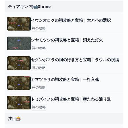
ティアキン 祠📹shrine
イウンオロクの祠攻略と宝箱｜大と小の選択
祠の攻略
シヤモツシの祠攻略と宝箱｜消えた灯火
祠の攻略
セクンボマラの祠の行き方と宝箱｜ラウルの祝福
祠の攻略
カマツキサの祠攻略と宝箱｜一打入魂
祠の攻略
ドミズイノの祠攻略と宝箱｜横たわる通り道
祠の攻略
注目🎰