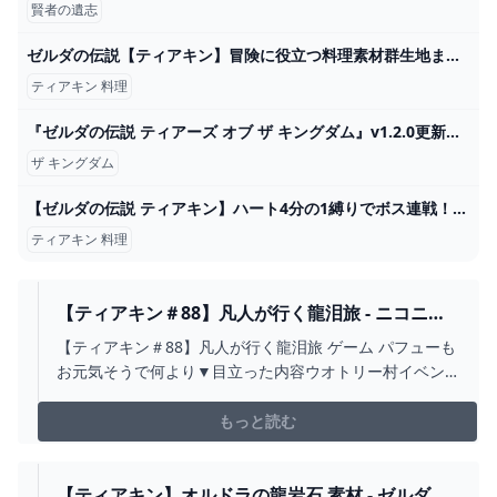
賢者の遺志
ゼルダの伝説【ティアキン】冒険に役立つ料理素材群生地まとめ～空島編～
ティアキン 料理
『ゼルダの伝説 ティアーズ オブ ザ キングダム』v1.2.0更新データ配信。進行不能バグ修正やニュースからアイテム入手など Game*Spark - 国内・海外ゲーム情報サイト
ザ キングダム
【ゼルダの伝説 ティアキン】ハート4分の1縛りでボス連戦！装備 料理 盟友なしで完全ノーダメージボスラッシュ！【ティアーズオブザキングダム】Part33 - YouTube
ティアキン 料理
【ティアキン＃88】凡人が行く龍泪旅 - ニコニコ
動画
【ティアキン＃88】凡人が行く龍泪旅 ゲーム パフューも
お元気そうで何より▼目立った内容ウオトリー村イベン
ト次：sm42946035前：sm42913740再生...
もっと読む
【ティアキン】オルドラの龍岩石 素材 - ゼルダの