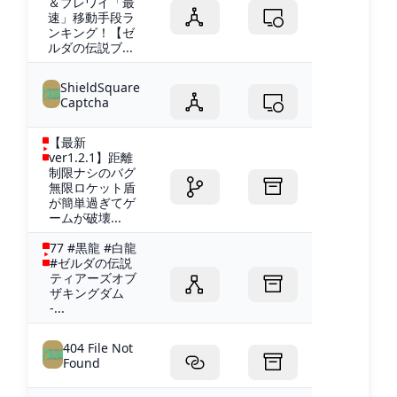
＆ブレワイ「最
速」移動手段ラ
ンキング！【ゼ
ルダの伝説ブ...
ShieldSquare
Captcha
【最新
ver1.2.1】距離
制限ナシのバグ
無限ロケット盾
が簡単過ぎてゲ
ームが破壊...
77 #黒龍 #白龍
#ゼルダの伝説
ティアーズオブ
ザキングダム
-...
404 File Not
Found