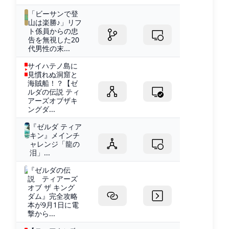
「ビーサンで登
山は楽勝♪」リフ
ト係員からの忠
告を無視した20
代男性の末...
サイハテノ島に
見慣れぬ洞窟と
海賊船！？【ゼ
ルダの伝説 ティ
アーズオブザキ
ングダ...
『ゼルダ ティア
キン』メインチ
ャレンジ「龍の
泪」...
『ゼルダの伝
説 ティアーズ
オブ ザ キング
ダム』完全攻略
本が9月1日に電
撃から...