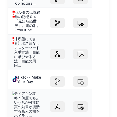
Collectors...
ゼルダの伝説冒
険の記憶０４
「見知らぬ世
界」。龍の泪。
- YouTube
【序盤にでき
る】ボス戦なし
マスターソード
入手方法 白龍
に飛び乗る方
法 白龍の周
回...
TikTok - Make
Your Day
ティアキン攻
略：何度でもふ
いうちが可能!?
実の効果が復活
する森人の槍を
ハイラル...