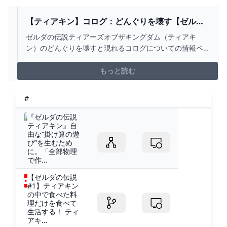
【ティアキン】コログ：どんぐりを壊す【ゼルダ
の伝説ティアーズオブザキングダム】 - ゲームラ
ゼルダの伝説ティアーズオブザキングダム（ティアキ
イン
ン）のどんぐりを壊すと現れるコログについての情報ペ
ージです。出会える場所や行き方を解説しているので、
ぜひゼルダの伝説ティアーズオブザキングダム（TotK）
もっと読む
攻略の参考にしてください。
#
『ゼルダの伝説
ティアキン』自
由な“掛け算の遊
び”を生むため
に。「全部物理
で作...
【ゼルダの伝説
#1】ティアキン
の中で食べた料
理だけを食べて
生活する！ ティ
アキ...