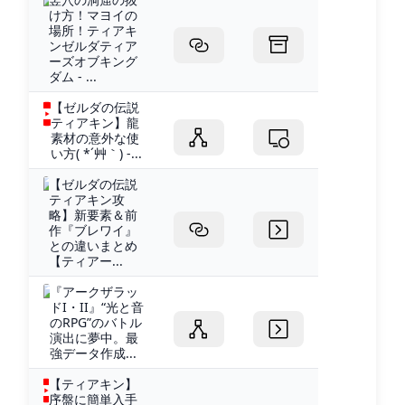
け方！マヨイの
場所！ティアキ
ンゼルダティア
ーズオブキング
ダム - ...
【ゼルダの伝説
ティアキン】龍
素材の意外な使
い方( *´艸｀) -...
【ゼルダの伝説
ティアキン攻
略】新要素＆前
作『ブレワイ』
との違いまとめ
【ティアー...
『アークザラッ
ドI・II』“光と音
のRPG”のバトル
演出に夢中。最
強データ作成...
【ティアキン】
序盤に簡単入手