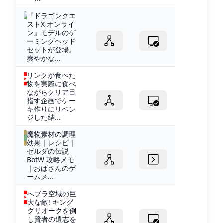
『ドラゴンクエ
ストX オンライ
ン』モデルのゲ
ーミングヘッド
セットが登場。
爽やかな...
リンクが食べた
物を実際に食べ
ながらクリア目
指す企画でケー
キ作りにリベン
ジした結...
魔物素材の調理
効果｜レシピ｜
ゼルダの伝説
BotW 攻略メモ
｜おばさんのゲ
ームメ...
へブラ空域の巨
大な敵! キング
グリオークを倒
し賢者の遺志を