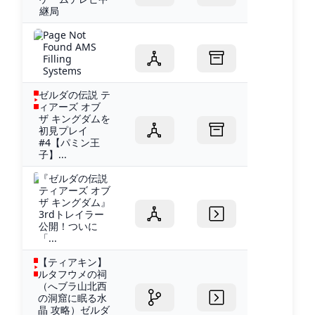
継局
Page Not
Found AMS
Filling
Systems
ゼルダの伝説 テ
ィアーズ オブ
ザ キングダムを
初見プレイ
#4【パミン王
子】...
『ゼルダの伝説
ティアーズ オブ
ザ キングダム』
3rdトレイラー
公開！ついに
「...
【ティアキン】
ルタフウメの祠
（へブラ山北西
の洞窟に眠る水
晶 攻略）ゼルダ