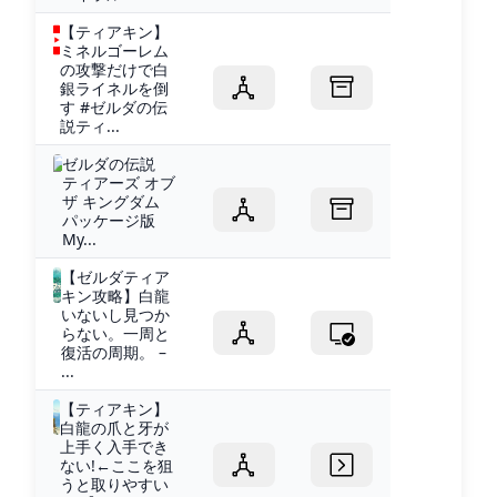
【ティアキン】
ミネルゴーレム
の攻撃だけで白
銀ライネルを倒
す #ゼルダの伝
説ティ...
ゼルダの伝説
ティアーズ オブ
ザ キングダム
パッケージ版
My...
【ゼルダティア
キン攻略】白龍
いないし見つか
らない。一周と
復活の周期。 –
...
【ティアキン】
白龍の爪と牙が
上手く入手でき
ない!←ここを狙
うと取りやすい