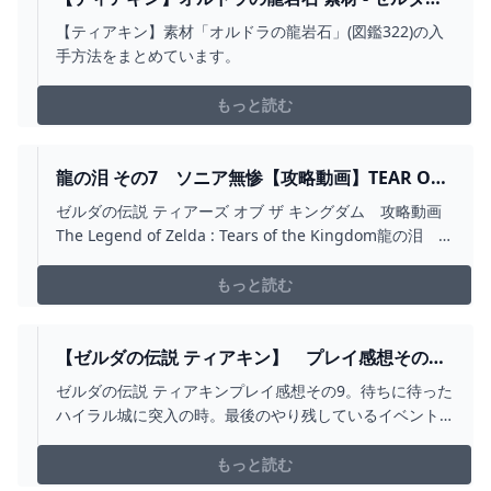
伝説 ティアーズオブザキングダム 攻略WIKI ティ
【ティアキン】素材「オルドラの龍岩石」(図鑑322)の入
アキン ： ヘイグ攻略まとめWIKI
手方法をまとめています。
もっと読む
龍の泪 その7 ソニア無惨【攻略動画】TEAR OF
THE DRAGON #7 : SONIA IS CAUGHT BY
ゼルダの伝説 ティアーズ オブ ザ キングダム 攻略動画
TREACHERY『ゼルダの伝説 ティアーズ オブ ザ
The Legend of Zelda : Tears of the Kingdom龍の泪
キングダム』 - YOUTUBE
3325 -3566 0004コログ 3118 -3718 0001スタート座
標 3040 -3480 0000 リンクの向き：南東#龍の泪 ...
もっと読む
【ゼルダの伝説 ティアキン】 プレイ感想その
9。ハイラル城に突入。最後のやり残しをやってい
ゼルダの伝説 ティアキンプレイ感想その9。待ちに待った
こう。 - ゼルダの伝説シリーズ
ハイラル城に突入の時。最後のやり残しているイベント
関係や、龍の泪の順番というかフラグ判定にモヤったこ
とを語っていく。ここからはストーリーに深く関わって
もっと読む
くるようになるので、ネタバレ注意。...