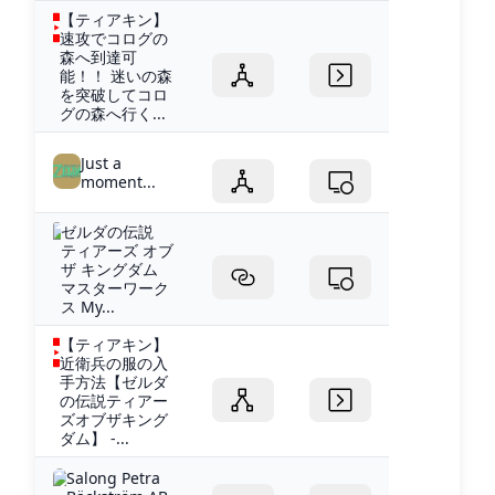
【ティアキン】
速攻でコログの
森へ到達可
能！！ 迷いの森
を突破してコロ
グの森へ行く...
Just a
moment...
ゼルダの伝説
ティアーズ オブ
ザ キングダム
マスターワーク
ス My...
【ティアキン】
近衛兵の服の入
手方法【ゼルダ
の伝説ティアー
ズオブザキング
ダム】 -...
Salong Petra