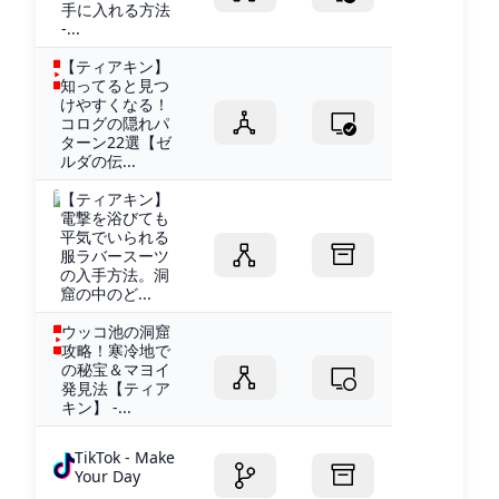
手に入れる方法
-...
【ティアキン】
知ってると見つ
けやすくなる！
コログの隠れパ
ターン22選【ゼ
ルダの伝...
【ティアキン】
電撃を浴びても
平気でいられる
服ラバースーツ
の入手方法。洞
窟の中のど...
ウッコ池の洞窟
攻略！寒冷地で
の秘宝＆マヨイ
発見法【ティア
キン】 -...
TikTok - Make
Your Day