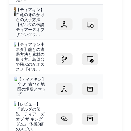
【ティアキン】
白竜の牙のかけ
らの入手方法
【ゼルダの伝説
ティアーズオブ
ザキングダ...
【ティアキン小
ネタ】龍との遭
遇方法と素材の
取り方。鳥望台
で飛ぶのがオス
スメ【ゼル...
【ティアキン】
全 31 古びた地
図の場所とマッ
プ
【レビュー】
『ゼルダの伝
説 ティアーズ
オブ ザ キング
ダム』 体感3倍
のスゴい...