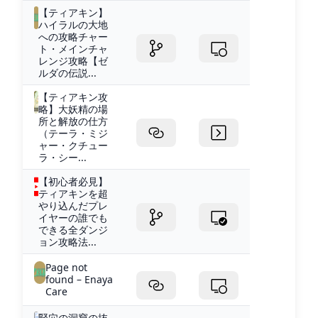
【ティアキン】
ハイラルの大地
への攻略チャー
ト・メインチャ
レンジ攻略【ゼ
ルダの伝説...
【ティアキン攻
略】大妖精の場
所と解放の仕方
（テーラ・ミジ
ャー・クチュー
ラ・シー...
【初心者必見】
ティアキンを超
やり込んだプレ
イヤーの誰でも
できる全ダンジ
ョン攻略法...
Page not
found – Enaya
Care
竪穴の洞窟の抜