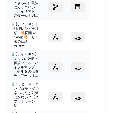
できるのに最強
にカッコいい
「ハイリア兵」
装備一式を紹...
【ティアキン】
料理レシピ全種
類！🍕図鑑全
146種🍕 ゼル
ダの伝説
Ankey...
【ティアキン】
マップの攻略・
解放ツール｜ハ
イラルマップ
【ゼルダの伝説
ティアーズオ...
リッター使うと
パブロがマジで
辛いんだが対策
とかない？【ス
プラトゥーン
3】