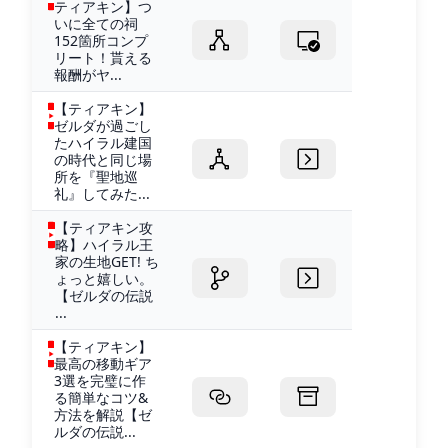
ティアキン】つ
いに全ての祠
152箇所コンプ
リート！貰える
報酬がヤ...
【ティアキン】
ゼルダが過ごし
たハイラル建国
の時代と同じ場
所を『聖地巡
礼』してみた...
【ティアキン攻
略】ハイラル王
家の生地GET! ち
ょっと嬉しい。
【ゼルダの伝説
...
【ティアキン】
最高の移動ギア
3選を完璧に作
る簡単なコツ&
方法を解説【ゼ
ルダの伝説...