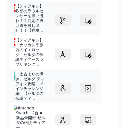
【ティアキン】
鉄壁のラウルセ
ンサーを掻い潜
れ！？判定の抜
け道を探し出
せ！！【祠攻...
【ティアキン】
ミナッカレ平原
西のイエロッ
ク ゼルダの伝
説ティアーズ オ
ブザキング...
「太古よりの導
き」ゼルダ ティ
アキン攻略「メ
インチャレンジ
編」【ゼルダの
伝説ティ...
Nintendo
Switch - 2台◾️
新品未開封 ゼル
ダの伝説 ティア
ー...