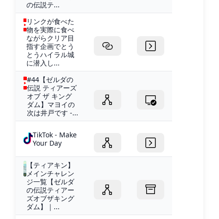
の伝説テ...
リンクが食べた
物を実際に食べ
ながらクリア目
指す企画でとう
とうハイラル城
に潜入し...
#44【ゼルダの
伝説 ティアーズ
オブ ザ キング
ダム】マヨイの
次は井戸です -...
TikTok - Make
Your Day
【ティアキン】
メインチャレン
ジ一覧【ゼルダ
の伝説ティアー
ズオブザキング
ダム】｜...