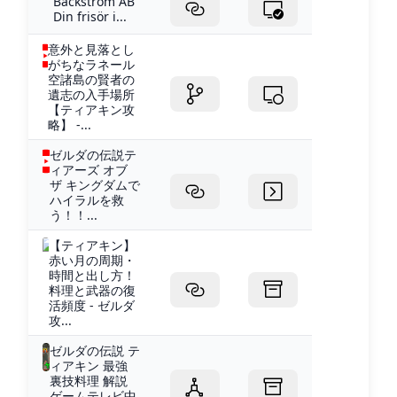
Bäckström AB
Din frisör i...
意外と見落とし
がちなラネール
空諸島の賢者の
遺志の入手場所
【ティアキン攻
略】 -...
ゼルダの伝説テ
ィアーズ オブ
ザ キングダムで
ハイラルを救
う！！...
【ティアキン】
赤い月の周期・
時間と出し方！
料理と武器の復
活頻度 - ゼルダ
攻...
ゼルダの伝説 テ
ィアキン 最強
裏技料理 解説
ゲームテレビ中