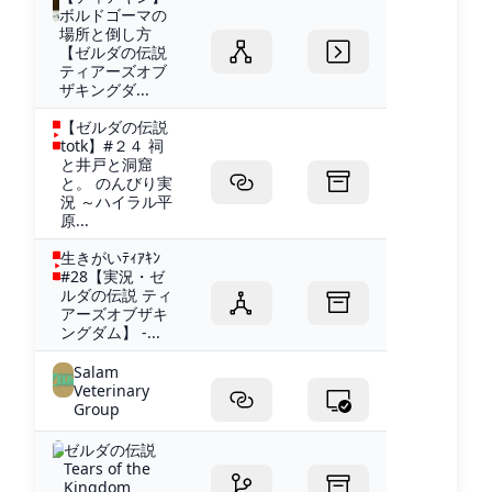
ボルドゴーマの
場所と倒し方
【ゼルダの伝説
ティアーズオブ
ザキングダ...
【ゼルダの伝説
totk】#２４ 祠
と井戸と洞窟
と。 のんびり実
況 ～ハイラル平
原...
生きがいﾃｨｱｷﾝ
#28【実況・ゼ
ルダの伝説 ティ
アーズオブザキ
ングダム】 -...
Salam
Veterinary
Group
ゼルダの伝説
Tears of the
Kingdom