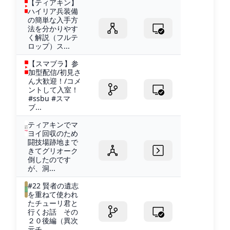
【ティアキン】
ハイリア兵装備
の簡単な入手方
法を分かりやす
く解説（フルテ
ロップ）ス...
【スマブラ】参
加型配信/初見さ
ん大歓迎！/コメ
ントして入室！
#ssbu #スマ
ブ...
ティアキンでマ
ヨイ回収のため
闘技場跡地まで
きてグリオーク
倒したのです
が、洞...
#22 賢者の遺志
を重ねて使われ
たチューリ君と
行くお話 その
２０後編（異次
元チ...