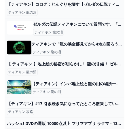
【ティアキン】コログ：どんぐりを壊す【ゼルダの伝説ティアーズオブザキングダム】 - ゲームライン
ティアキン 龍の泪
ゼルダの伝説ティアキンについて質問です。「龍の泪」を攻略してマ... - Yahoo!知恵袋
ティアキン 龍の泪
ティアキンで「龍の涙全部見てから4地方回ろう」←これやると全ての展開が茶番になるという事実
ティアキン 龍の泪
【 ティアキン 】地上絵の秘密が明らかに！ 龍の泪 編！ ゼルダの伝説ティアーズオブキングダム【ホロライブ/沙花叉クロヱ】 ゼルダの伝説 ティアーズオブザキングダム情報局
ティアキン 龍の泪
【ティアキン】インパ地上絵と龍の泪の場所一覧｜報酬は？【ティアーズオブザキングダム】 ワイトのゲーム案内所
ティアキン 龍の泪
【ティアキン】#17 引き続き気になってたところ散策していくよ！！ 【ゼルダの伝説 ティアーズオブザキングダム/終夜 凛/Vtuber/バ美肉】 - YouTube
ティアキン 攻略
ハッシュ! DVDの通販 10000点以上 フリマアプリ ラクマ - 13ページ目