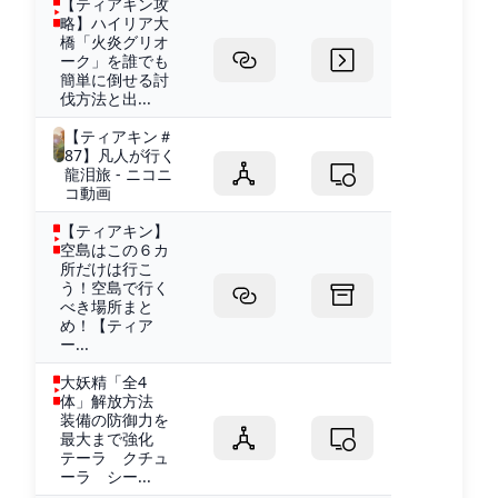
【ティアキン攻
略】ハイリア大
橋「火炎グリオ
ーク」を誰でも
簡単に倒せる討
伐方法と出...
【ティアキン＃
87】凡人が行く
龍泪旅 - ニコニ
コ動画
【ティアキン】
空島はこの６カ
所だけは行こ
う！空島で行く
べき場所まと
め！【ティア
ー...
大妖精「全4
体」解放方法
装備の防御力を
最大まで強化
テーラ クチュ
ーラ シー...