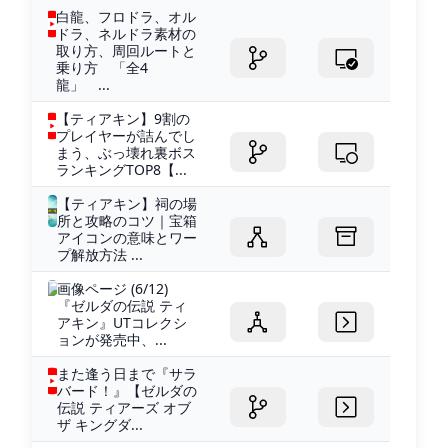
白龍、フロドラ、オル
ドラ、ネルドラ素材の
取り方、周回ルートと
乗り方 「全4
龍」 ...
【ティアキン】9割の
プレイヤーが詰んでし
まう、ぶっ壊れ裏ボス
ランキングTOP8【...
【ティアキン】祠の場
所と攻略のコツ｜宝箱
アイコンの意味とワー
プ解放方法 ...
画像ページ (6/12)
『ゼルダの伝説 ティ
アキン』UTコレクシ
ョンが発売中、...
また逢う日まで『サラ
バード！』【ゼルダの
伝説 ティアーズ オブ
ザ キングダ...