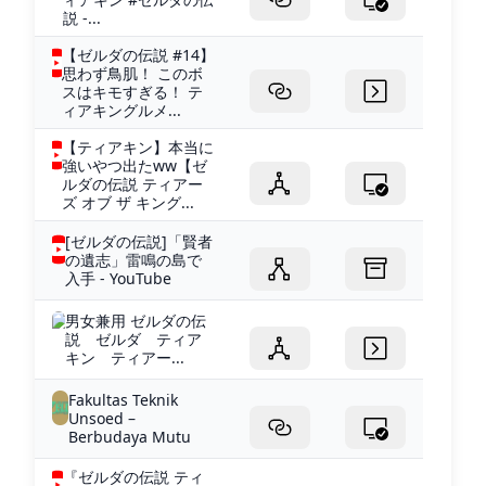
説 -...
【ゼルダの伝説 #14】
思わず鳥肌！ このボ
スはキモすぎる！ テ
ィアキングルメ...
【ティアキン】本当に
強いやつ出たww【ゼ
ルダの伝説 ティアー
ズ オブ ザ キング...
[ゼルダの伝説]「賢者
の遺志」雷鳴の島で
入手 - YouTube
男女兼用 ゼルダの伝
説 ゼルダ ティア
キン ティアー...
Fakultas Teknik
Unsoed –
Berbudaya Mutu
『ゼルダの伝説 ティ