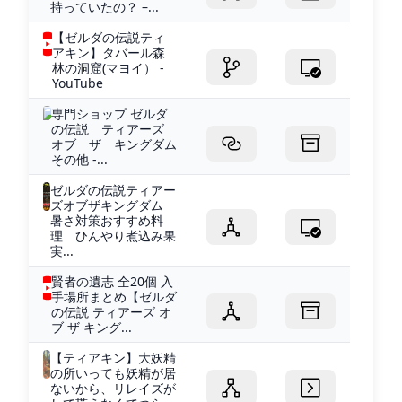
持っていたの？ –...
【ゼルダの伝説ティ
アキン】タバール森
林の洞窟(マヨイ） -
YouTube
専門ショップ ゼルダ
の伝説 ティアーズ
オブ ザ キングダム
その他 -...
ゼルダの伝説ティアー
ズオブザキングダム
暑さ対策おすすめ料
理 ひんやり煮込み果
実...
賢者の遺志 全20個 入
手場所まとめ【ゼルダ
の伝説 ティアーズ オ
ブ ザ キング...
【ティアキン】大妖精
の所いっても妖精が居
ないから、リレイズが