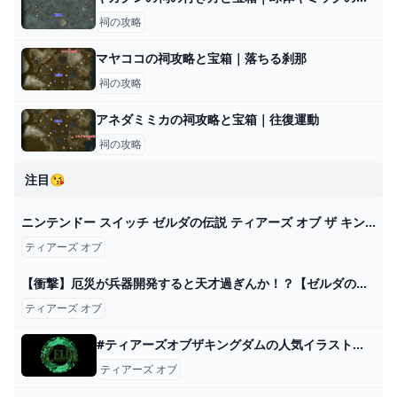
祠の攻略
マヤココの祠攻略と宝箱｜落ちる刹那
祠の攻略
アネダミミカの祠攻略と宝箱｜往復運動
祠の攻略
注目😘
ニンテンドー スイッチ ゼルダの伝説 ティアーズ オブ ザ キングダムTears of the Kingdom ゲーム ソフト Nintendo Switch :YK1468-A2308:ベストワン - 通販 - Yahoo!ショッピング
ティアーズ オブ
【衝撃】厄災が兵器開発すると天才過ぎんか！？【ゼルダの伝説ティアーズオブザキングダム】 - YouTube
ティアーズ オブ
#ティアーズオブザキングダムの人気イラストやマンガ（1000件超） - pixiv
ティアーズ オブ