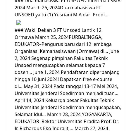
### Dua mahasiswa FT UNSOED diterima IISMA
2024 March 26, 2024Dua mahasiswa FT
UNSOED yaitu (1) Yusriani M.A dari Prodi…
### Wakil Dekan 3 FT Unsoed Lantik 12
Ormawa March 25, 2024PURBALINGGA,
EDUKATOR–Pengurus baru dari 12 lembaga
Organisasi Kemahasiswaan (Ormawa) di… June
2, 2024 Segenap pimpinan Fakultas Teknik
Unsoed mengucapkan selamat kepada 7
dosen… June 1, 2024 Pendaftaran diperpanjang
hingga 10 Juni 2024! Dapatkan free e-course
di… May 31, 2024 Pada tanggal 13-17 Mei 2024,
Universitas Jenderal Soedirman menjadi tuan…
April 14, 2024 Keluarga besar Fakultas Teknik
Universitas Jenderal Soedirman mengucapakan,
Selamat Idul… March 28, 2024 YOGYAKARTA,
EDUKATOR–Rektor Universitas Pradita Prof. Dr.
Ir. Richardus Eko Indrajit,… March 27, 2024