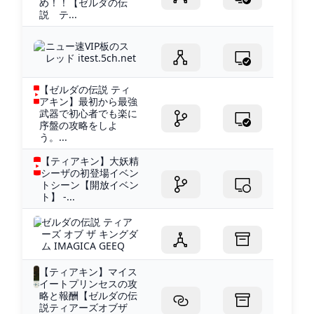
め！！【ゼルダの伝
説 テ...
ニュー速VIP板のス
レッド itest.5ch.net
【ゼルダの伝説 ティ
アキン】最初から最強
武器で初心者でも楽に
序盤の攻略をしよ
う。...
【ティアキン】大妖精
シーザの初登場イベン
トシーン【開放イベン
ト】 -...
ゼルダの伝説 ティア
ーズ オブ ザ キングダ
ム IMAGICA GEEQ
【ティアキン】マイス
イートプリンセスの攻
略と報酬【ゼルダの伝
説ティアーズオブザ