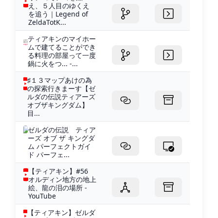
え、５人目のゆくえ
を追う｜Legend of
ZeldaTotK...
ティアキンのマイホー
ムで建てることができ
る料理の部屋って一度
鍋に火をつ... -...
♯１３マップあけの為
の探索行きまーす【ゼ
ルダの伝説ティアーズ
オブザキングダム】
目...
ゼルダの伝説 ティア
ーズ オブ ザ キングダ
ム パーフェクトガイ
ド パーフェ...
【ティアキン】#56
オルディン地方の地上
絵、龍の泪の場所 -
YouTube
【ティアキン】ゼルダ