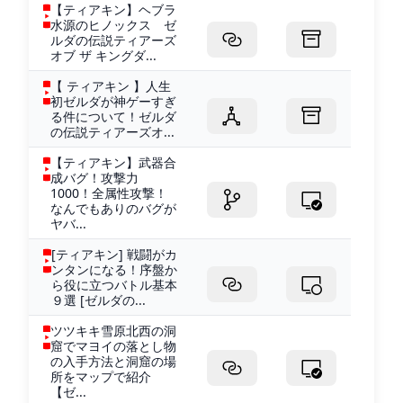
【ティアキン】ヘブラ
水源のヒノックス ゼ
ルダの伝説ティアーズ
オブ ザ キングダ...
【 ティアキン 】人生
初ゼルダが神ゲーすぎ
る件について！ゼルダ
の伝説ティアーズオ...
【ティアキン】武器合
成バグ！攻撃力
1000！全属性攻撃！
なんでもありのバグが
ヤバ...
[ティアキン] 戦闘がカ
ンタンになる！序盤か
ら役に立つバトル基本
９選 [ゼルダの...
ツツキキ雪原北西の洞
窟でマヨイの落とし物
の入手方法と洞窟の場
所をマップで紹介
【ゼ...