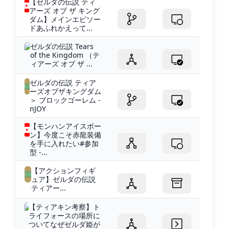
【ゼルダの伝説 ティ
アーズ オブ ザ キング
ダム】メインエピソー
ドあふれかえって...
ゼルダの伝説 Tears
of the Kingdom （テ
ィアーズ オブ ザ ...
ゼルダの伝説 ティア
ーズオブザキングダム
＞ ブロックゴーレム -
nJOY
【モンハンアイスボー
ン】今度こそ赤龍装備
を手に入れたい#参加
型 -...
【アクションフィギ
ュア】ゼルダの伝説
ティアー...
【ティアキン考察】ト
ライフォースの場所に
ついてなぜゼルダ姫が