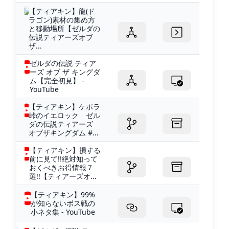
【ティアキン】龍(ド
ラゴン)素材の集め方
と移動場所【ゼルダの
伝説ティアーズオブ
ザ...
ゼルダの伝説 ティア
ーズ オブ ザ キングダ
ム【完全初見】 -
YouTube
【ティアキン】ケポラ
峠のイエロック ゼル
ダの伝説ティアーズ
オブザキングダム #...
【ティアキン】損する
前に見て!!絶対知って
おくべきお得情報７
選!!【ティアーズオ...
【ティアキン】99%
が知らないボス戦の
小ネタ集 - YouTube