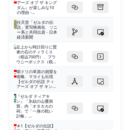
アーズ オブ ザ キング
ダム』が楽しみな10
の理由 -...
任天堂「ゼルダの伝
説」実写映画化 ソニ
ー系と共同出資 - 日本
経済新聞
左上から時計回りに賢
者の石のティラミス
（税込700円）、ブラ
ウニーボックス（税...
唄ドリの草原の洞窟を
攻略、マヨイも出現
【ゼルダの伝説 ティ
アーズ オブ ザ キン...
『ゼルダ ティアキ
ン』「氷結の山麓洞
窟」内「オタカカの
祠」で「一身の戦い
計略」...
＃1【ゼルダの伝説】