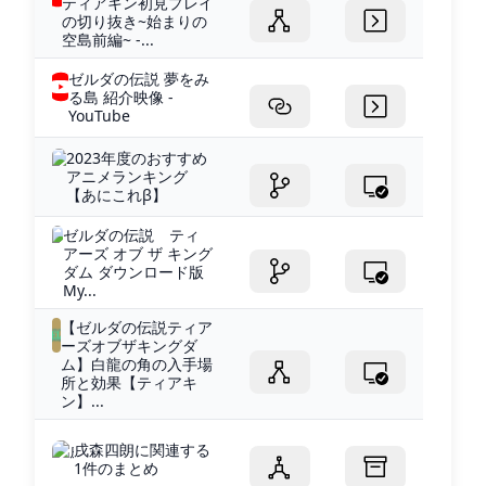
ティアキン初見プレイ
の切り抜き~始まりの
空島前編~ -...
ゼルダの伝説 夢をみ
る島 紹介映像 -
YouTube
2023年度のおすすめ
アニメランキング
【あにこれβ】
ゼルダの伝説 ティ
アーズ オブ ザ キング
ダム ダウンロード版
My...
【ゼルダの伝説ティア
ーズオブザキングダ
ム】白龍の角の入手場
所と効果【ティアキ
ン】...
戌森四朗に関連する
1件のまとめ