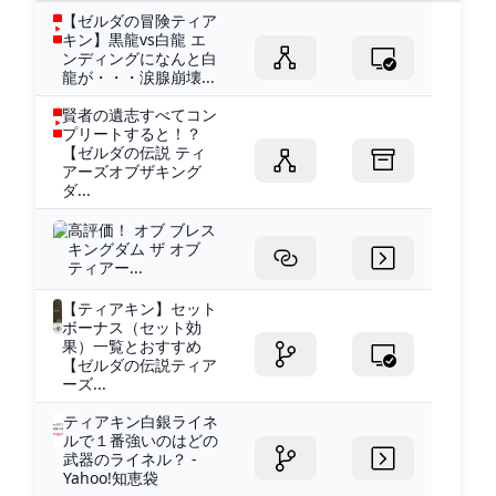
【ゼルダの冒険ティア
キン】黒龍vs白龍 エ
ンディングになんと白
龍が・・・涙腺崩壊...
賢者の遺志すべてコン
プリートすると！？
【ゼルダの伝説 ティ
アーズオブザキング
ダ...
高評価！ オブ ブレス
キングダム ザ オブ
ティアー...
【ティアキン】セット
ボーナス（セット効
果）一覧とおすすめ
【ゼルダの伝説ティア
ーズ...
ティアキン白銀ライネ
ルで１番強いのはどの
武器のライネル？ -
Yahoo!知恵袋