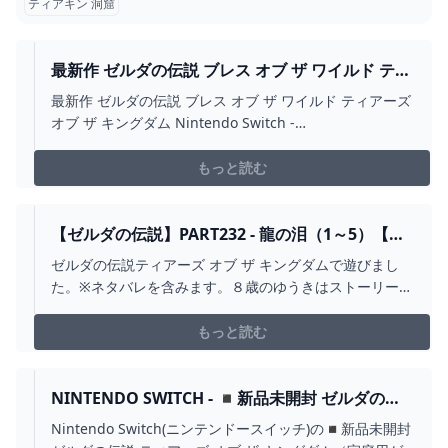
ティアキン 洞窟
最新作 ゼルダの伝説 ブレス オブ ザ ワイルド ティ
アーズ オブ ザ キングダム NINTENDO SWITCH -
最新作 ゼルダの伝説 ブレス オブ ザ ワイルド ティアーズ
WWW.BUILDCENTRAL.COM
オブ ザ キングダム Nintendo Switch -
www.buildcentral.com
もっと読む
【ゼルダの伝説】PART232 - 龍の泪（1～5）【テ
ィアーズ オブ ザ キングダム】 - YOUTUBE
ゼルダの伝説ティアーズ オブ ザ キングダムで遊びまし
た。※ネタバレを含みます。８歳のゆうきはストーリーも
楽しんでいるようですが、バトルシーンが好きなような
ので、今回はバトルも頑張ってみようと思います。あむ
もっと読む
かのX（旧Twitter）https://twitter.com/AMUKA0105#ゼ
ルダの伝説 #ティア...
NINTENDO SWITCH - ◾️新品未開封 ゼルダの伝
説 ティアーズ オブ ザ キングダムの通販 BY
Nintendo Switch(ニンテンドースイッチ)の◾️新品未開封
DOAEMS SHOP｜ニンテンドースイッチならラク