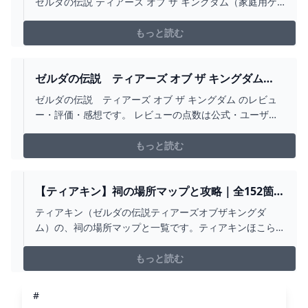
ゼルダの伝説 ティアーズ オブ ザ キングダム（家庭用ゲ
マ
ームソフト）が通販できます。◎Switchソフト即購入OK
です！※値下げ交渉はしていません※◾️新品未開封ゼルダ
もっと読む
の伝説ティアーズオブザキングダム◯シュリンクに包ま
れた未開封です。◯箱の中にソフトが入っているパッケ
ージ版です。ダウンロード版ではありません。◯かんた
ゼルダの伝説 ティアーズ オブ ザ キングダム
んラクマパック匿名ヤマト運輸ネコポスで発送してポス
(SWITCH)のレビュー・評価・感想 ゲーム・エンタ
ゼルダの伝説 ティアーズ オブ ザ キングダム のレビュ
ト投函されます。◯16時までお支払いで当日発送。◯日
メ最新情報のファミ通.COM
ー・評価・感想です。 レビューの点数は公式・ユーザー
曜日〜土曜日まで毎日発送しています。◯発送からネコ
レビューともに、1人あたり10点満点の全合計から平均値
ポス到着予定は下記参照◾️翌日到着予定の地域東北地
を求め表示しています。
もっと読む
方、関東地方、中部地方、近畿地方◾️翌々日到着予定の
地域北海道、中国地方、四国地方、九州地方◾️翌々日〜
数日到着予定の地域沖縄◾️3日後〜数日到着予定の地域離
【ティアキン】祠の場所マップと攻略｜全152箇所
島※ヤマト運輸の都合や荷物量や天候、交通状況などで遅
掲載【ゼルダの伝説ティアーズオブザキングダ
ティアキン（ゼルダの伝説ティアーズオブザキングダ
延する事もあります。他にも商品出品していますので下
ム】｜ゲームエイト
ム）の、祠の場所マップと一覧です。ティアキンほこら
記をクリックして組み合わせなどもご相談下さい#doaem
のゲーム内座標も掲載しているので参考にしてくださ
出品一覧#doaemゼルダ出品一覧
い。
もっと読む
#