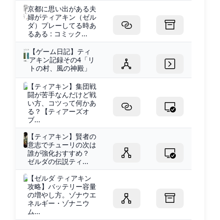
京都に思い出がある夫
婦がティアキン（ゼル
ダ）プレーしてる時あ
るある : コミック...
【ゲーム日記】ティ
アキン記録その4「リ
トの村、風の神殿」
【ティアキン】集団戦
闘が苦手なんだけど戦
い方、コツって何かあ
る？【ティアーズオ
ブ...
【ティアキン】賢者の
意志でチューリの次は
誰が強化おすすめ？
ゼルダの伝説ティ...
【ゼルダ ティアキン
攻略】バッテリー容量
の増やし方。ゾナウエ
ネルギー・ゾナニウ
ム...