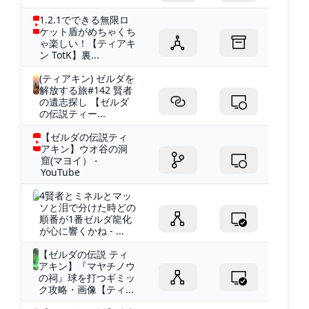
1.2.1でできる無限ロ
ケット盾がめちゃくち
ゃ楽しい！【ティアキ
ン TotK】裏...
(ティアキン) ゼルダを
解放する旅#142 賢者
の遺志探し 【ゼルダ
の伝説ティー...
【ゼルダの伝説ティ
アキン】ウオ谷の洞
窟(マヨイ） -
YouTube
4賢者とミネルとマッ
ソと泪で分けた時どの
順番が1番ゼルダ龍化
が心に響くかね - ...
【ゼルダの伝説 ティ
アキン】『マヤチノウ
の祠』球を打つギミッ
ク攻略・画像【ティ...