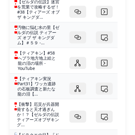
【ゼルダの伝説】迷宮
を荒業で攻略するぜ！
#38【ティアーズ オブ
ザ キングダ...
汚物に悩む水の里【ゼ
ルダの伝説 ティアー
ズ オブ ザ キングダ
ム】＃５９ -...
【ティアキン】#58
へブラ地方地上絵と
龍の泪の場所 -
YouTube
【ティアキン実況
Part31】ワッカ遺跡
の石板調査と新たな
龍の泪【...
【衝撃】厄災が兵器開
発すると天才過ぎん
か！？【ゼルダの伝説
ティアーズオブザキン
グ...
【ドラクエの日】『ド