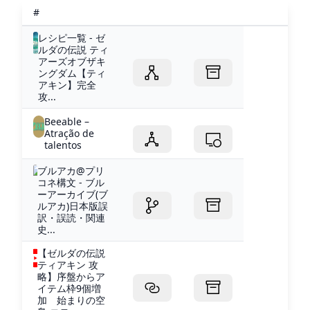
#
レシピ一覧 - ゼ
ルダの伝説 ティ
アーズオブザキ
ングダム【ティ
アキン】完全
攻...
Beeable –
Atração de
talentos
ブルアカ@プリ
コネ構文 - ブル
ーアーカイブ(ブ
ルアカ)日本版誤
訳・誤読・関連
史...
【ゼルダの伝説
ティアキン 攻
略】序盤からア
イテム枠9個増
加 始まりの空