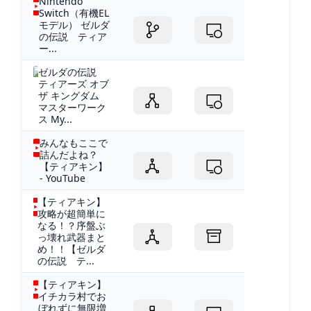
Nintendo
Switch（有機EL
モデル） ゼルダ
の伝説 ティア
ー...
ゼルダの伝説
ティアーズ オブ
ザ キングダム
マスターワーク
ス My...
みんなもここで
詰んだよね？
【ティアキン】
- YouTube
【ティアキン】
攻略が超簡単に
なる！？序盤ぶ
っ壊れ武器まと
め！！【ゼルダ
の伝説 テ...
【ティアキン】
イチカラ村でお
ぼれずに無限増