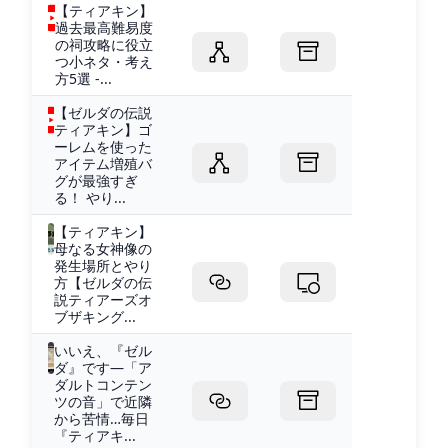
【ティアキン】
過去最高難易度
の祠攻略に役立
つ小ネタ・考え
方5選 -...
【ゼルダの伝説
ティアキン】ゴ
ーレムを使った
アイテム増殖バ
グが最強すぎ
る！ やり...
【ティアキン】
母なる女神像の
発生場所とやり
方【ゼルダの伝
説ティアーズオ
ブザキング...
いいえ、『ゼル
ダ』です―「ア
ダルトコンテン
ツの音」で近隣
から苦情…毎日
『ティアキ...