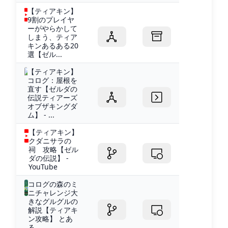
【ティアキン】
9割のプレイヤ
ーがやらかして
しまう、ティア
キンあるある20
選【ゼル...
【ティアキン】
コログ：屋根を
直す【ゼルダの
伝説ティアーズ
オブザキングダ
ム】 - ...
【ティアキン】
クダニサラの
祠 攻略【ゼル
ダの伝説】 -
YouTube
コログの森のミ
ニチャレンジ大
きなグルグルの
解説【ティアキ
ン攻略】 とあ
る...