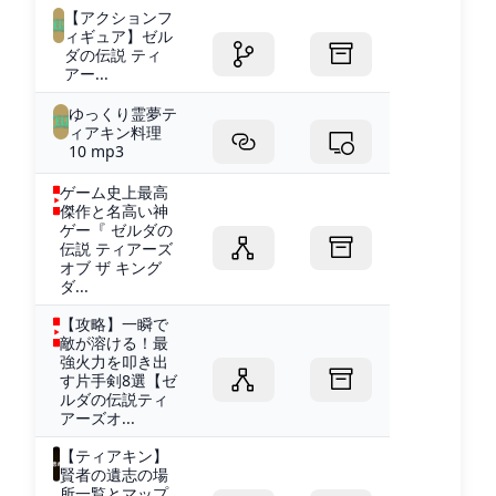
【アクションフ
ィギュア】ゼル
ダの伝説 ティ
アー...
ゆっくり霊夢テ
ィアキン料理
10 mp3
ゲーム史上最高
傑作と名高い神
ゲー『 ゼルダの
伝説 ティアーズ
オブ ザ キング
ダ...
【攻略】一瞬で
敵が溶ける！最
強火力を叩き出
す片手剣8選【ゼ
ルダの伝説ティ
アーズオ...
【ティアキン】
賢者の遺志の場
所一覧とマップ