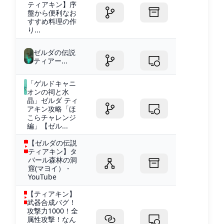
ティアキン】序
盤から便利なお
すすめ料理の作
り...
ゼルダの伝説
ティアー...
「ゲルドキャニ
オンの祠と水
晶」ゼルダ ティ
アキン攻略「ほ
こらチャレンジ
編」【ゼル...
【ゼルダの伝説
ティアキン】タ
バール森林の洞
窟(マヨイ） -
YouTube
【ティアキン】
武器合成バグ！
攻撃力1000！全
属性攻撃！なん