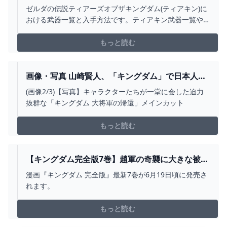
久値と効果【ゼルダの伝説ティアーズオブザキン
ゼルダの伝説ティアーズオブザキングダム(ティアキン)に
グダム】 - ゲームウィズ
おける武器一覧と入手方法です。ティアキン武器一覧や
入手場所をはじめ、武器耐久値や効果・攻撃力を全て掲
載しています。
もっと読む
画像・写真 山崎賢人、「キングダム」で日本人初
となる「THE BEST FROM THE EAST AWARD」受
(画像2/3)【写真】キャラクターたちが一堂に会した迫力
賞(2/3) WEBザテレビジョン
抜群な「キングダム 大将軍の帰還」メインカット
もっと読む
【キングダム完全版7巻】趙軍の奇襲に大きな被害
を受けた秦軍。飛信隊を逃がすため、羌カイと信
漫画『キングダム 完全版』最新7巻が6月19日頃に発売さ
が趙軍総大将・ホウ煖に戦いを挑む！（ネタバレ
れます。
あり） - 電撃オンライン
もっと読む