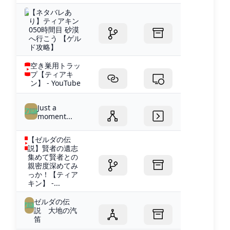
【ネタバレあ
り】ティアキン
050時間目 砂漠
へ行こう 【ゲル
ド攻略】
空き巣用トラッ
プ【ティアキ
ン】 - YouTube
Just a
moment...
【ゼルダの伝
説】賢者の遺志
集めて賢者との
親密度深めてみ
っか！【ティア
キン】 -...
ゼルダの伝
説 大地の汽
笛