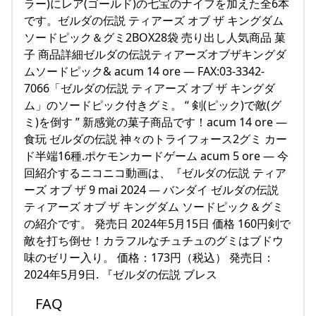
ラー)にレア(ゴールド)の七宝のナイフを加えた全6本
です。ゼルダの伝説 ティアーズ オブ ザ キングダム
ソードピック＆グミ2BOX28袋 売り出し人気商品 菓
子 商品詳細ゼルダの伝説ティアーズオブザキングダ
ムソードピック& acum 14 ore — FAX:03-3342-
7066「ゼルダの伝説 ティアーズ オブ ザ キングダ
ム」のソードピック付きグミ。 “ 剣(ピック)で敵(グ
ミ)を倒す ” 新感覚の菓子商品です！acum 14 ore —
食玩 ゼルダの伝説 神々のトライフォース2グミ カー
ド半端16種.ポケモンカードゲーム acum 5 ore — 今
回紹介するニコニコ動画は、『ゼルダの伝説 ティア
ーズ オブ ザ 9 mai 2024 — バンダイ ゼルダの伝説
ティアーズ オブ ザ キングダム ソードピック＆グミ
の紹介です。 発売日 2024年5月15日 価格 160円剣で
敵を打ち倒せ！カラフルなチュチュのグミはブドウ
味のゼリー入り。 価格：173円（税込） 発売日：
2024年5月9日. 『ゼルダの伝説 ブレス
FAQ