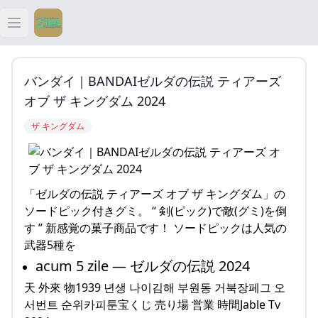
Open main menu
ティアキン
バンダイ｜BANDAIゼルダの伝説 ティアーズ
ティアキン 祠
オブ ザ キングダム 2024
ザ キングダム
ティアキン 武器
ティアキン 攻略
「ゼルダの伝説 ティアーズ オブ ザ キングダム」の
ソードピック付きグミ。 “ 剣(ピック)で敵(グミ)を倒
す ” 新感覚の菓子商品です！ ソードピックは人気の
武器5種を
acum 5 zile — ゼルダの伝説 2024
天 外來 物1939 년생 나이김해 부원동 거북장페그 오
서번트 순위카피툰宝くじ 売り場 営業 時間Jable Tv