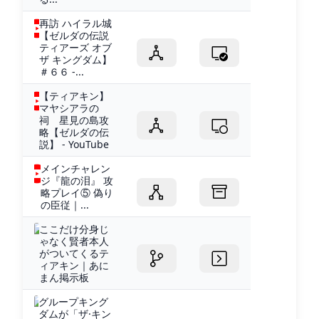
再訪 ハイラル城
【ゼルダの伝説
ティアーズ オブ
ザ キングダム】
＃６６ -...
【ティアキン】
マヤシアラの
祠 星見の島攻
略【ゼルダの伝
説】 - YouTube
メインチャレン
ジ『龍の泪』 攻
略プレイ⑤ 偽り
の臣従｜...
ここだけ分身じ
ゃなく賢者本人
がついてくるテ
ィアキン｜あに
まん掲示板
グループキング
ダムが「ザ·キン