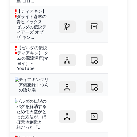
島 コロ...
【ティアキン】
ダライト森林の
青ヒノックス
ゼルダの伝説テ
ィアーズ オブ
ザ キン...
【ゼルダの伝説
ティアキン】 ク
ムの源流洞窟(マ
ヨイ） -
YouTube
ティアキンクリ
ア備忘録｜つん
の語り場
ゼルダの伝説の
バグを解消する
ため任天堂がと
った方法が、ほ
ぼ天地創造と一
緒だった「...