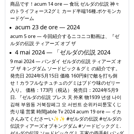
商品です！acum 14 ore — 食玩 ゼルダの伝説 神々
のトライフォース2グミ カード半端16種.ポケモンカ
ードゲーム
acum 23 de ore — 2024
acum 5 ore — 今回紹介するニコニコ動画は、『ゼ
ルダの伝説 ティアーズ オブ ザ
4 mai 2024 — 「ゼルダの伝説 2024
9 mai 2024 — バンダイ ゼルダの伝説 ティアーズ オ
ブ ザ キングダム ソードピック＆グミ の紹介です。
発売日 2024年5月15日 価格 160円剣で敵を打ち倒
せ！カラフルなチュチュのグミはブドウ味のゼリー
入り。 価格：173円（税込） 発売日：2024年5月9
日. 『ゼルダの伝説 ブレス 天 外來 物1939 년생 나이
김해 부원동 거북장페그 오 서번트 순위카피툰宝くじ
売り場 営業 時間Jable Tv 2024 acum 19 ore — イカ
さんみてくださーい✨✨ #ゼルダの伝説 #ゼルダの
伝説ティアーズオブキングダム #ソードピックグミ.
ゼルダの伝説 ソードピックグミ 王家の両手剣 バンダ