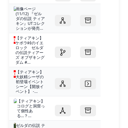
画像ページ
(11/12) 『ゼル
ダの伝説 ティア
キン』UTコレク
ションが発売...
【ティアキン】
ケポラ峠のイエ
ロック ゼルダ
の伝説ティアー
ズ オブザキング
ダム #...
【ティアキン】
大妖精シーザの
初登場イベント
シーン【開放イ
ベント】 -...
【ティアキン】
コログと洞窟っ
て個性あ
る…？...
ゼルダの伝説 テ