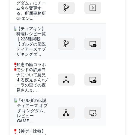
グダム」にチー
ム名を変更す
る。所属事務所
GFエン...
【ティアキン】
料理レシピ一覧
｜228種掲載
【ゼルダの伝説
ティアーズオブ
ザキングダ...
知恵の輪コラボ
でシドの許嫁ヨ
ナについて意見
する夜見さん+ゾ
ーラの里での夜
見さんま...
「ゼルダの伝説
ティアーズ オブ
ザ キングダム」
レビュー -
GAME...
【神ゲー比較】