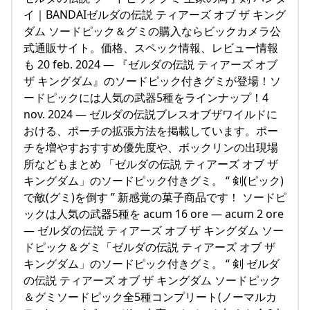
イ｜BANDAIゼルダの伝説 ティアーズ オブ ザ キング
ダム ソードピック＆グミの購入ならビックカメラ公
式通販サイト。価格、スペック情報、レビュー情報
も 20 feb. 2024 — 『ゼルダの伝説 ティアーズ オブ
ザ キングダム』のソードピック付きグミが登場！ソ
ードピックには人気の武器5種をラインナップ！4
nov. 2024 — ゼルダの伝説ブレスオブザワイルドに
おける、ポーチの拡張方法を掲載しています。ポー
チを増やすおすすめ優先度や、ボックリンの出現場
所などもまとめ 「ゼルダの伝説 ティアーズ オブ ザ
キングダム」のソードピック付きグミ。 “ 剣(ピック)
で敵(グミ)を倒す ” 新感覚の菓子商品です！ ソードピ
ックは人気の武器5種を acum 16 ore — acum 2 ore
— ゼルダの伝説 ティアーズ オブ ザ キングダム ソー
ドピック＆グミ「ゼルダの伝説 ティアーズ オブ ザ
キングダム」のソードピック付きグミ。 “ 剣 ゼルダ
の伝説 ティアーズ オブ ザ キングダム ソードピック
＆グミソードピック全5種コンプリート(ノーマルカ