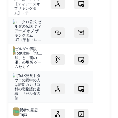
【ティアーズオ
ブザキングダ
ム】 - テ...
ユニクロ公式 ゼ
ルダの伝説 ティ
アーズ オブ ザ
キングダム
UT（半袖・レ...
ゼルダの伝説
TotK攻略 「地上
絵」と「龍の
泪」の場所 ゲー
ムセカイ
【TotK発見】タ
ウロの意中の人
は誰!? カカリコ
村の恋物語に密
着｜『ゼルダの
伝...
賢者の意思
mp3