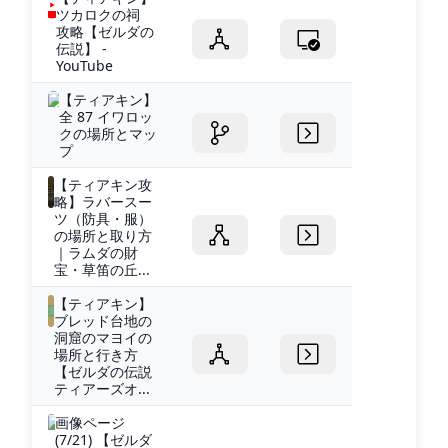
ツカロクの祠
攻略【ゼルダの
伝説】 -
YouTube
【ティアキン】
全 87 イワロッ
クの場所とマッ
プ
【ティアキン攻
略】ラバースー
ツ（防具・服）
の場所と取り方
｜ラムダの財
宝・草笛の丘...
【ティアキン】
ブレッド台地の
洞窟のマヨイの
場所と行き方
【ゼルダの伝説
ティアーズオ...
画像ページ
(7/21) 【ゼルダ