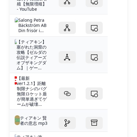
殖【無限増殖】
- YouTube
Salong Petra
Bäckström AB
Din frisör i...
【ティアキン】
塞がれた洞窟の
攻略【ゼルダの
伝説ティアーズ
オブザキングダ
ム】｜ゲー...
【最新
ver1.2.1】距離
制限ナシのバグ
無限ロケット盾
が簡単過ぎてゲ
ームが破壊...
ティアキン 賢
者の意志 mp3
ティアキン攻