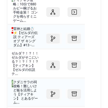
略：10分で880
ルピー稼げるお
手軽金策！ ゴン
グを鳴らすミニ
ゲーム...
雷神と結婚💍
⚡【ゼルダの伝
説 ティアーズ
オブ ザ キング
ダム】#13 -...
ゼルダ？！？！！
ゼルダがそこにい
る？！？！？！？
【ティアキン】
【ゼルダの伝説
テ...
クダニサラの祠
攻略！難しいけ
ど板を活用しよ
う【ティアキ
ン】 とあるゲー
ム...