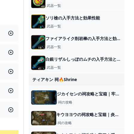
武器一覧
ソリ槍の入手方法と効果性能
武器一覧
ファイアライク削岩棒の入手方法と効果性能
武器一覧
白銀リザルしっぽのムチの入手方法と効果性能
武器一覧
ティアキン 祠🔥shrine
ジカイセンの祠攻略と宝箱｜牢獄の抜け道
祠の攻略
キウヨヨウの祠攻略と宝箱｜炎を遮るもの
祠の攻略