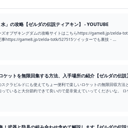
水」の攻略【ゼルダの伝説ティアキン】 - YOUTUBE
キングダムの攻略サイトはこちらhttps://game8.jp/zelda-totk▼祠の位
ps://game8.jp/zelda-totk/527515ツイッターでも裏技・...
ロケットを無限回集する方法、入手場所の紹介【ゼルダの伝説】
のスクラビルドにも使えてちょー便利で楽しいロケットの無限回収方法と
知っていると大分節約できて良いので是非覚えていってくださいな。 ロ
カの祠」
集！武器と防具の組み合わせ含めて解説します【ゼルダの伝説