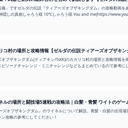
」ですゼルダの伝説『ティアーズオブザキングダム』の攻略動画をあげています。
シュピールしゃろう様 神隠しの真相しゃろう様 10℃しゃろう様 You and me
コ村の場所と攻略情報【ゼルダの伝説ティアーズオブザキングダム】 
オブザキングダム(ティアキン/TotK)のカカリコ村の場所と攻略情報
エピソードチャレンジ・ミニチャレンジなどもまとめているので参考に
【ティアキン】ライネルの場所と闘技場5連戦の攻略法｜白
アーズオブザキングダム』のライネルについて解説。青髪・白髪の出現場
キン攻略の参考にしてください！