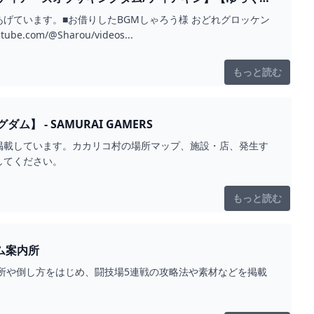
■お借りしたBGMしゃろう様 おどれグロッケン
(https://www.youtube.com/@Sharou/videos...
もっと読む
- SAMURAI GAMERS
を掲載しています。カカリコ村の場所マップ、施設・店、発生す
してください。
もっと読む
髪・青髪 ワイトのゲーム案内所
所や倒し方をはじめ、闘技場5連戦の攻略法や素材などを掲載