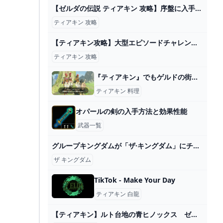
【ゼルダの伝説 ティアキン 攻略】序盤に入手大作戦 夢見の勇者装備セットの入手法 【ティアーズオブザキングダム】 - YouTube
ティアキン 攻略
【ティアキン攻略】大型エピソードチャレンジ。古代からのメッセージ。これはなかなか大変でした。【ゼルダの伝説 ティアーズ オブ ザ キングダム】 - YouTube
ティアキン 攻略
『ティアキン』でもゲルドの街に“壮大なドラマ”が隠れているに違いない
ティアキン 料理
オパールの剣の入手方法と効果性能
武器一覧
グループキングダムが「ザ·キングダム」にチーム名を変更する。所属事務所GFエンターテインメントは4日午後、公式立場を出し「キングダム(KINGDOM)の公式名称がザ·キングダム(The KingDom.. - MK
ザ キングダム
TikTok - Make Your Day
ティアキン 白龍
【ティアキン】ルト台地の青ヒノックス ゼルダの伝説ティアーズ オブ ザ キングダム #ゼルダの伝説 #ティアキン #zelda - YouTube