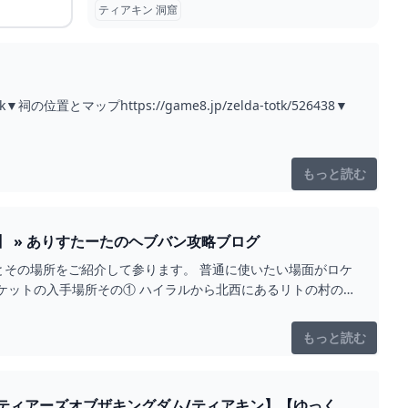
ティアキン 洞窟
置とマップhttps://game8.jp/zelda-totk/526438▼
もっと読む
 » ありすたーたのヘブバン攻略ブログ
その場所をご紹介して参ります。 普通に使いたい場面がロケ
ケットの入手場所その① ハイラルから北西にあるリトの村の
もっと読む
ティアーズオブザキングダム/ティアキン】【ゆっくり