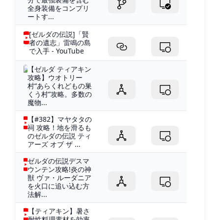
全身装備をコンプリ
ートす...
[ゼルダの伝説]「賢
者の遺志」雷鳴の島
で入手 - YouTube
【ゼルダ ティアキン
攻略】ウオトリー
村“あらくれどもの巣
くう村”攻略。多数の
魔物...
【#382】マヤタタの
祠 攻略！地を滑るも
のゼルダの伝説 ティ
アーズ オブ ザ ...
ゼルダの伝説デスマ
ウンテン攻略!炎の神
獣 ヴァ・ルーダニア
を火口に追い込む方
法解...
【ティアキン】暑さ
耐性料理素材を効率