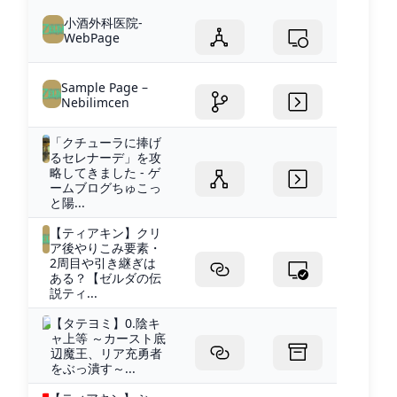
小酒外科医院-
WebPage
Sample Page –
Nebilimcen
「クチューラに捧げ
るセレナーデ」を攻
略してきました - ゲ
ームブログちゅこっ
と陽...
【ティアキン】クリ
ア後やりこみ要素・
2周目や引き継ぎは
ある？【ゼルダの伝
説ティ...
【タテヨミ】0.陰キ
ャ上等 ～カースト底
辺魔王、リア充勇者
をぶっ潰す～...