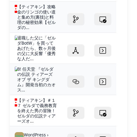
【ティアキン】攻略
金のリンゴの使い道
と集め方(裏技)と料
理の秘密効果【ゼル
ダの...
退職した父に「ゼル
ダBotW」を買って
あげたら、数ヶ月後
の父に大反響「優秀
な人だ...
B! 任天堂 『ゼルダ
の伝説 ティアーズ
オブ ザ キングダ
ム』開発当初のカオ
ス...
【ティアキン】＃１
７ ゼルダで義務教育
を終えた男の冒険！
ゼルダの伝説ティア
ーズオ...
WordPress ›