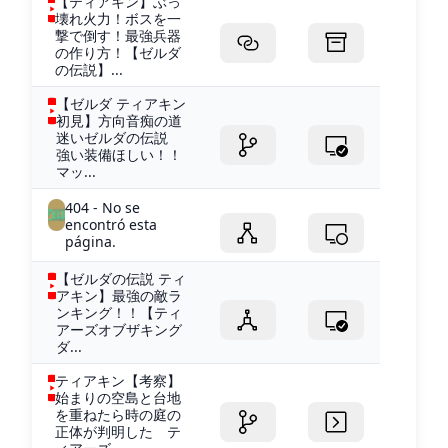
【ティアキン】ぶっ
壊れ火力！ボスを一
撃で倒す！最強兵器
の作り方！【ゼルダ
の伝説】...
【ゼルダ ティアキン
初見】方向音痴の道
迷いゼルダの伝説
強い装備ほしい！！
マッ...
404 - No se
encontró esta
página.
【ゼルダの伝説 ティ
アキン】最強の敵ラ
ンキング！！【ティ
アーズオブザキング
ダ...
ティアキン【考察】
始まりの空島と台地
を重ねたら時の庭の
正体が判明した テ