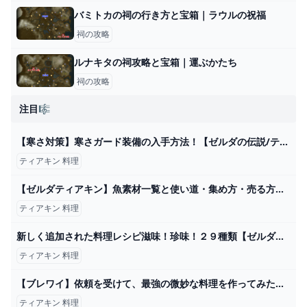
バミトカの祠の行き方と宝箱｜ラウルの祝福
祠の攻略
ルナキタの祠攻略と宝箱｜運ぶかたち
祠の攻略
注目🎼
【寒さ対策】寒さガード装備の入手方法！【ゼルダの伝説/ティアキン/TotK】 - YouTube
ティアキン 料理
【ゼルダティアキン】魚素材一覧と使い道・集め方・売る方法【ティアーズオブザキングダム】
ティアキン 料理
新しく追加された料理レシピ滋味！珍味！２９種類【ゼルダの伝説 ティアキン】【攻略】 - YouTube
ティアキン 料理
【ブレワイ】依頼を受けて、最強の微妙な料理を作ってみた【ドリカラ】【ゼルダの伝説ブレスオブザワイルドBotWゼル伝字幕実況】 - YouTube
ティアキン 料理