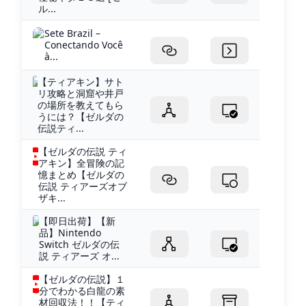
ル...
Sete Brazil –
Conectando Você
à...
【ティアキン】サト
リ攻略と洞窟や井戸
の場所を教えてもら
うには？【ゼルダの
伝説ティ...
【ゼルダの伝説 ティ
アキン】全冒険の記
憶まとめ【ゼルダの
伝説 ティアーズオブ
ザキ...
【即日出荷】【新
品】Nintendo
Switch ゼルダの伝
説 ティアーズ オ...
【ゼルダの伝説】１
分でわかる白龍の素
材回収法！！【ティ