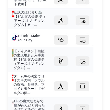
ド攻略】
伝説のはじまり🦾
【ゼルダの伝説 ティ
アーズ オブ ザ キン
グダム】#1 -...
TikTok - Make
Your Day
【ティアキン】白龍
の出現場所と入手素
材【ゼルダの伝説テ
ィアーズオブザキン
グダム】...
ターム岬の洞窟でヨ
ミズキの祠『ラウル
の祝福』を発見、マ
ヨイも出たー！【ゼ
ルダの伝...
FF6の魔大陸とかで
敵が死んだと思った
ら復活するのは何な