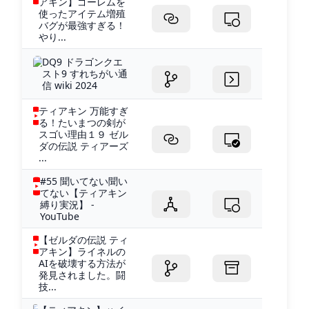
アキン】ゴーレムを
使ったアイテム増殖
バグが最強すぎる！
やり...
DQ9 ドラゴンクエ
スト9 すれちがい通
信 wiki 2024
ティアキン 万能すぎ
る！たいまつの剣が
スゴい理由１９ ゼル
ダの伝説 ティアーズ
...
#55 聞いてない聞い
てない【ティアキン
縛り実況】 -
YouTube
【ゼルダの伝説 ティ
アキン】ライネルの
AIを破壊する方法が
発見されました。闘
技...