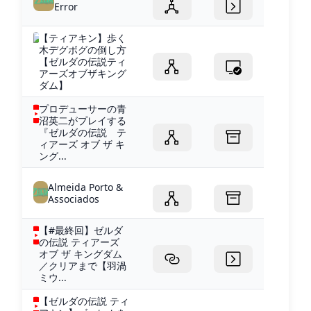
Error
【ティアキン】歩く
木デグボグの倒し方
【ゼルダの伝説ティ
アーズオブザキング
ダム】
プロデューサーの青
沼英二がプレイする
『ゼルダの伝説 テ
ィアーズ オブ ザ キ
ング...
Almeida Porto &
Associados
【#最終回】ゼルダ
の伝説 ティアーズ
オブ ザ キングダム
／クリアまで【羽渦
ミウ...
【ゼルダの伝説 ティ