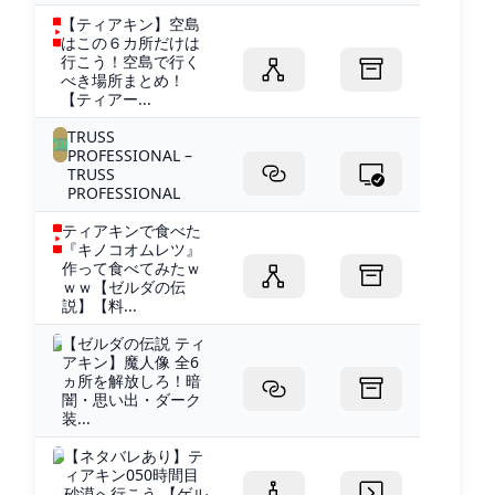
【ティアキン】空島
はこの６カ所だけは
行こう！空島で行く
べき場所まとめ！
【ティアー...
TRUSS
PROFESSIONAL –
TRUSS
PROFESSIONAL
ティアキンで食べた
『キノコオムレツ』
作って食べてみたｗ
ｗｗ【ゼルダの伝
説】【料...
【ゼルダの伝説 ティ
アキン】魔人像 全6
ヵ所を解放しろ！暗
闇・思い出・ダーク
装...
【ネタバレあり】テ
ィアキン050時間目
砂漠へ行こう 【ゲル