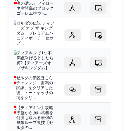
者の遺志」フィロー
ネ空諸島のブロック
ゴーレム持つ -...
ゼルダの伝説 ティア
ーズ オブ ザ キング
ダム プレミアムバ
ニティポーチ｜セガ
プ...
ティアキンで1つ不
満点挙げるとしたら
何?【ティアーズオ
ブザキングダム】 ...
ゼルダの伝説ほこら
チャレンジ「雷鳴の
試練」をクリアした
後、トー・ヤッサの
祠をクリ...
【ティアキン】攻略
序盤から強い武器を
何度も取れる最強の
無限ループ裏技【ゼ
ルダの...