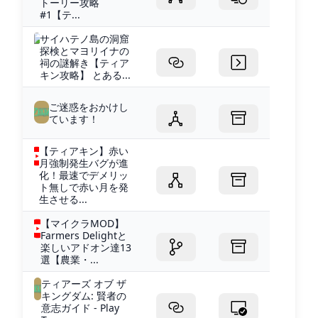
トーリー攻略
#1【テ...
サイハテノ島の洞窟
探検とマヨリイナの
祠の謎解き【ティア
キン攻略】 とある...
ご迷惑をおかけし
ています！
【ティアキン】赤い
月強制発生バグが進
化！最速でデメリッ
ト無しで赤い月を発
生させる...
【マイクラMOD】
Farmers Delightと
楽しいアドオン達13
選【農業・...
ティアーズ オブ ザ
キングダム: 賢者の
意志ガイド - Play