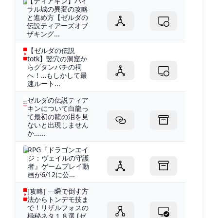
【ティアキン】ハイ
ラル城の異変の攻略
と進め方【ゼルダの
伝説ティアーズオブ
ザキング...
【ゼルダの伝説
totk】竪穴の洞窟か
らグタンバチの祠
へ！…もしかして最
速ルート...
ゼルダの伝説ティア
キンについて白龍っ
て最初の龍の泪を見
ないと出現しません
か......
RPG『ドラゴンエイ
ジ：ヴェイルの守護
者』ゲームプレイ動
画が6/12に公...
[攻略] 一瞬で倒す方
法からトンデモ技ま
で！リザルフォスの
極秘ネタ１８選 [ゼ