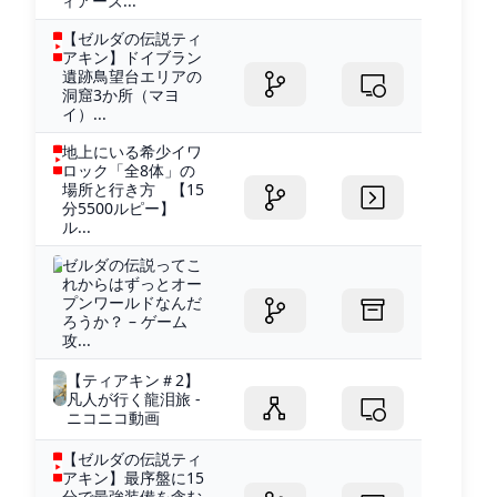
ィアーズ...
【ゼルダの伝説ティ
アキン】ドイブラン
遺跡鳥望台エリアの
洞窟3か所（マヨ
イ）...
地上にいる希少イワ
ロック「全8体」の
場所と行き方 【15
分5500ルピー】
ル...
ゼルダの伝説ってこ
れからはずっとオー
プンワールドなんだ
ろうか？ – ゲーム
攻...
【ティアキン＃2】
凡人が行く龍泪旅 -
ニコニコ動画
【ゼルダの伝説ティ
アキン】最序盤に15
分で最強装備を含む