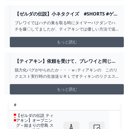
【ゼルダの伝説】小ネタクイズ #SHORTS #ゲー
ム #任天堂 #ゼルダの伝説 #ゼルダの伝説ティアー
ブレワイではハチの巣を取る時にタイマーバクダンでハ
ズオブザキングダム - YOUTUBE
チを爆〇してましたが、ティアキンでは優しい方法で追
い払えるのがいいですね…！ーーーーーーーーーーーーー
ーーーーーーーーーーーーー使用した音素材：OtoLogic
もっと読む
様 (https://otologic.jp/)
【ティアキン】依頼を受けて、ブレワイと同じ方
法でボコ君を脱力させられるか試してみた【ドリ
脱力化バグがやられたか・・・ｗ↓ティアキンの このリ
カラ】【ゼルダの伝説ティアーズオブザキングダ
クエスト実行時の生放送ＵＲＬですティキンのリクエス
ムTOTK字幕実況バグ検証】 - YOUTUBE
ト受付が始まった、２０２３年版のリクエスト受付動画
ができました。https://youtu.be/4U4JL5PFhfsリクエスト
もっと読む
の際には受付用動画の概要欄のテンプレートをご利用く
ださい _(._.)_リクエスト...
#
【ゼルダの伝説 ティ
アキン】オープニン
グ～始まりの空島 ス