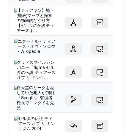
【ティアキン】地下
(地底)マップと探索
の効率的なやり方
【ゼルダの伝説ティ
アーズオ...
エターナル・ティア
ーズ・オヴ・ソロウ
- Wikipedia
グッドスマイルカン
パニー「figma ゼル
ダの伝説 ティアーズ
オブ ザ キング...
任天堂のリークを流
していた犯人が判明
『Google』 管理者
権限でニンダイを先
見
ゼルダの伝説 ティ
アーズ オブ ザ キン
グダム 2024