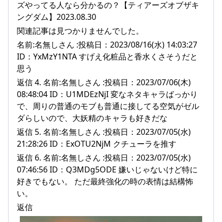
ズやってる人なら分かるの？【ティアーズオブザキ
ングダム】2023.08.30
関連記事は見つかりませんでした。
名前:名無しさん :投稿日：2023/08/16(水) 14:03:27
ID：YxMzY1NTA すげえ化粧品と香水くさそうだと
思う
返信 4. 名前:名無しさん :投稿日：2023/07/06(木)
08:48:04 ID：U1MDEzNjI 変なネタキャラばっかり
で、周りの普通のモブも普通に接してる空気がゼル
ダらしいので、大妖精のキャラも好きだな
返信 5. 名前:名無しさん :投稿日：2023/07/05(水)
21:28:26 ID：ExOTU2NjM クチューラを推す
返信 6. 名前:名無しさん :投稿日：2023/07/05(水)
07:46:56 ID：Q3MDg5ODE 嫌いじゃないけど特に
好きでもない。 ただ最終強化の時の表情は結構怖
い。
返信