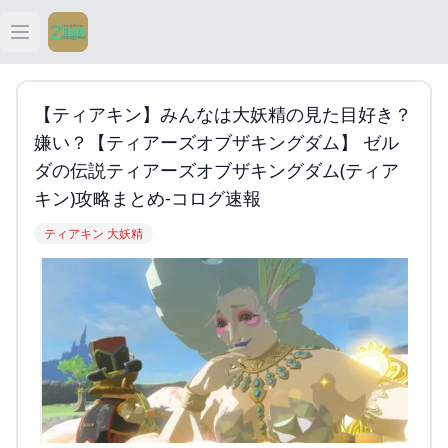
Open main menu
ティアキン
【ティアキン】みんなは大妖精の見た目好き？
ティアキン 祠
嫌い？【ティアーズオブザキングダム】 ゼル
ダの伝説ティアーズオブザキングダム(ティア
ティアキン 武器
キン)攻略まとめ-コログ速報
ティアキン 大妖精
ティアキン 攻略