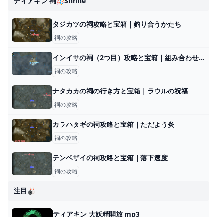
ティアキン 祠🎊shrine
タジカツの祠攻略と宝箱｜釣り合うかたち
祠の攻略
インイサの祠（2つ目）攻略と宝箱｜組み合わせる力
祠の攻略
ナタカカの祠の行き方と宝箱｜ラウルの祝福
祠の攻略
カラハタギの祠攻略と宝箱｜ただよう炎
祠の攻略
テンベザイの祠攻略と宝箱｜落下速度
祠の攻略
注目🎳
ティアキン 大妖精開放 mp3