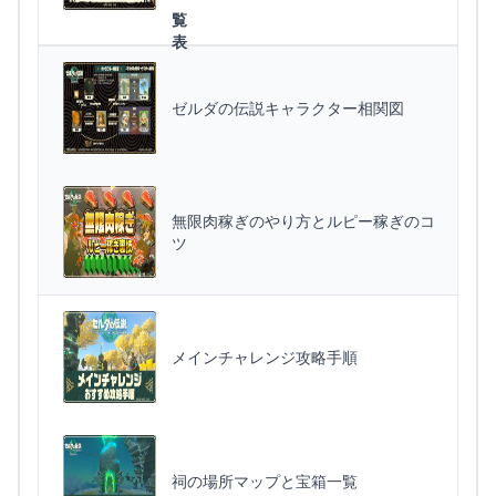
覧
表
ゼルダの伝説キャラクター相関図
無限肉稼ぎのやり方とルピー稼ぎのコ
ツ
メインチャレンジ攻略手順
祠の場所マップと宝箱一覧