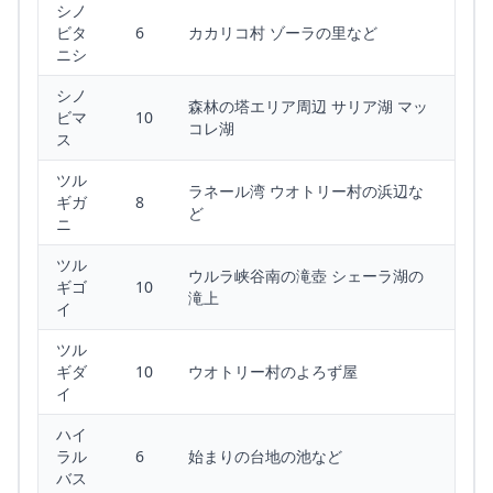
シノ
ビタ
6
カカリコ村 ゾーラの里など
ニシ
シノ
森林の塔エリア周辺 サリア湖 マッ
ビマ
10
コレ湖
ス
ツル
ラネール湾 ウオトリー村の浜辺な
ギガ
8
ど
ニ
ツル
ウルラ峡谷南の滝壺 シェーラ湖の
ギゴ
10
滝上
イ
ツル
ギダ
10
ウオトリー村のよろず屋
イ
ハイ
ラル
6
始まりの台地の池など
バス