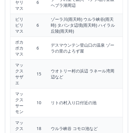
ヤリ
6
ヘブラ湖周辺
マス
ビリ
ゾーラ川(雨天時) ウルラ峡谷(雨天
ビリ
6
時) タバンタ辺境(雨天時) ハイラル
マス
丘陵(雨天時)
ポカ
デスマウンテン登山口の温泉 ゾー
ポカ
6
ラの里のよろず屋
マス
マッ
クス
ウオトリー村の浜辺 ラネール湾周
15
サザ
辺など
エ
マッ
クス
10
リトの村入り口付近の池
サー
モン
マッ
クス
18
ウルラ峡谷 コモロ池など