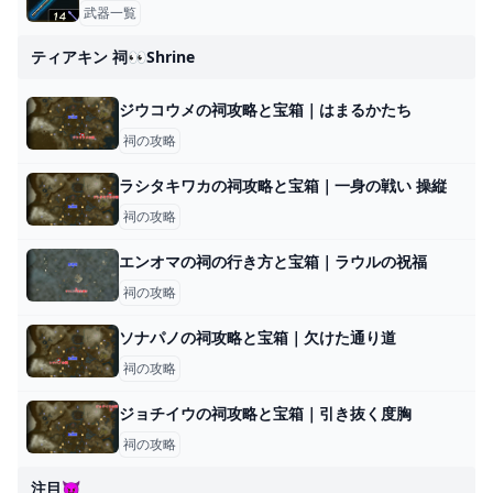
武器一覧
ティアキン 祠👀shrine
ジウコウメの祠攻略と宝箱｜はまるかたち
祠の攻略
ラシタキワカの祠攻略と宝箱｜一身の戦い 操縦
祠の攻略
エンオマの祠の行き方と宝箱｜ラウルの祝福
祠の攻略
ソナパノの祠攻略と宝箱｜欠けた通り道
祠の攻略
ジョチイウの祠攻略と宝箱｜引き抜く度胸
祠の攻略
注目😈