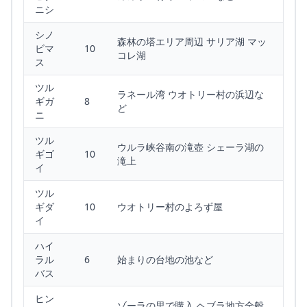
ニシ
シノ
森林の塔エリア周辺 サリア湖 マッ
ビマ
10
コレ湖
ス
ツル
ラネール湾 ウオトリー村の浜辺な
ギガ
8
ど
ニ
ツル
ウルラ峡谷南の滝壺 シェーラ湖の
ギゴ
10
滝上
イ
ツル
ギダ
10
ウオトリー村のよろず屋
イ
ハイ
ラル
6
始まりの台地の池など
バス
ヒン
ゾーラの里で購入 ヘブラ地方全般