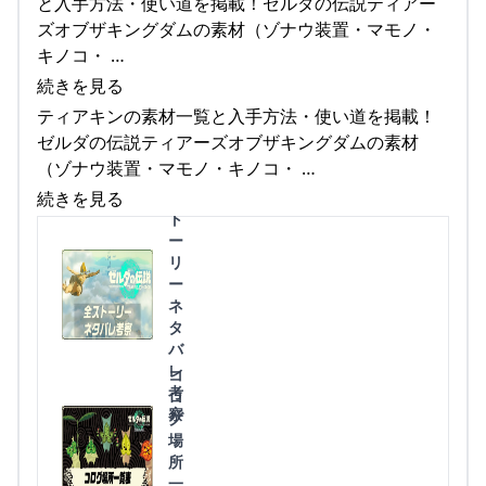
と入手方法・使い道を掲載！ゼルダの伝説ティアー
ズオブザキングダムの素材（ゾナウ装置・マモノ・
キノコ・ …
続きを見る
ティアキンの素材一覧と入手方法・使い道を掲載！
ゼルダの伝説ティアーズオブザキングダムの素材
（ゾナウ装置・マモノ・キノコ・ …
全
続きを見る
ス
ト
ー
リ
ー
ネ
タ
バ
レ
コ
考
ロ
察
グ
場
所
一