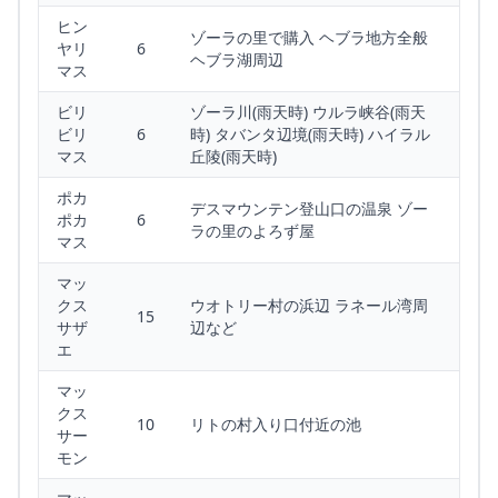
ヒン
ゾーラの里で購入 ヘブラ地方全般
ヤリ
6
ヘブラ湖周辺
マス
ビリ
ゾーラ川(雨天時) ウルラ峡谷(雨天
ビリ
6
時) タバンタ辺境(雨天時) ハイラル
マス
丘陵(雨天時)
ポカ
デスマウンテン登山口の温泉 ゾー
ポカ
6
ラの里のよろず屋
マス
マッ
クス
ウオトリー村の浜辺 ラネール湾周
15
サザ
辺など
エ
マッ
クス
10
リトの村入り口付近の池
サー
モン