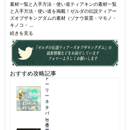
素材一覧と入手方法・使い道ティアキンの素材一覧
と入手方法・使い道を掲載！ゼルダの伝説ティアー
ズオブザキングダムの素材（ゾナウ装置・マモノ・
キノコ・ …
続きを見る
全
おすすめ攻略記事
ス
ト
ー
リ
ー
ネ
タ
バ
レ
コ
考
ロ