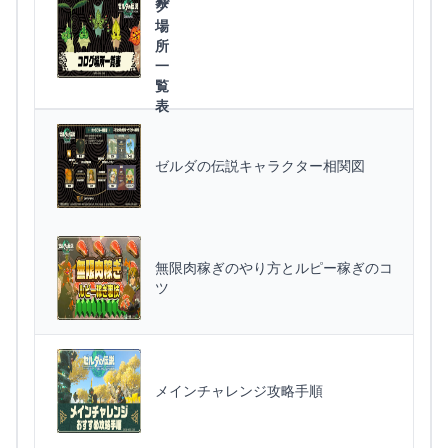
察
グ
場
所
一
覧
表
ゼルダの伝説キャラクター相関図
無限肉稼ぎのやり方とルピー稼ぎのコ
ツ
メインチャレンジ攻略手順