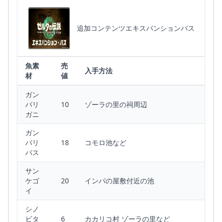
追加コンテンツエキスパンションパス
魚素
売
入手方法
材
値
ガン
バリ
10
ゾーラの里の祠周辺
ガニ
ガン
バリ
18
コモロ池など
バス
サン
ケゴ
20
インパの屋敷付近の池
イ
シノ
ビタ
6
カカリコ村 ゾーラの里など