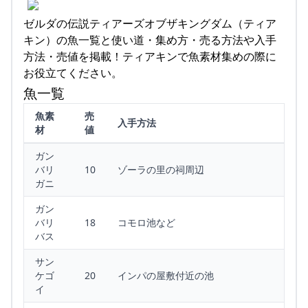
ゼルダの伝説ティアーズオブザキングダム（ティア
キン）の魚一覧と使い道・集め方・売る方法や入手
方法・売値を掲載！ティアキンで魚素材集めの際に
お役立てください。
魚一覧
魚素
売
入手方法
材
値
ガン
バリ
10
ゾーラの里の祠周辺
ガニ
ガン
バリ
18
コモロ池など
バス
サン
ケゴ
20
インパの屋敷付近の池
イ