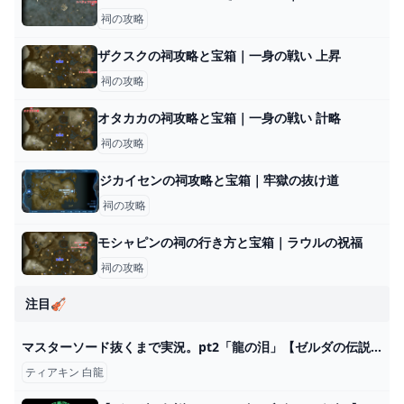
祠の攻略
ザクスクの祠攻略と宝箱｜一身の戦い 上昇
祠の攻略
オタカカの祠攻略と宝箱｜一身の戦い 計略
祠の攻略
ジカイセンの祠攻略と宝箱｜牢獄の抜け道
祠の攻略
モシャピンの祠の行き方と宝箱｜ラウルの祝福
祠の攻略
注目🎻
マスターソード抜くまで実況。pt2「龍の泪」【ゼルダの伝説ティアーズオブザキングダム ティアキン】 - YouTube
ティアキン 白龍