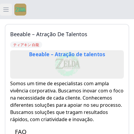
Open main menu
ティアキン
Beeable – Atração De Talentos
ティアキン 祠
ティアキン 白龍
Beeable – Atração de talentos
ティアキン 武器
ティアキン 攻略
Somos um time de especialistas com ampla
vivência corporativa. Buscamos inovar com o foco
na necessidade de cada cliente. Conhecemos
diferentes soluções para apoiar no seu processo.
Buscamos soluções que tragam resultados
rápidos, com criatividade e inovação.
FAQ