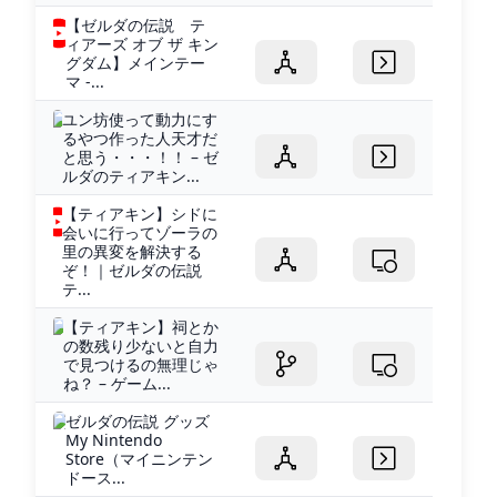
【ゼルダの伝説 テ
ィアーズ オブ ザ キン
グダム】メインテー
マ -...
ユン坊使って動力にす
るやつ作った人天才だ
と思う・・・！！ – ゼ
ルダのティアキン...
【ティアキン】シドに
会いに行ってゾーラの
里の異変を解決する
ぞ！｜ゼルダの伝説
テ...
【ティアキン】祠とか
の数残り少ないと自力
で見つけるの無理じゃ
ね？ – ゲーム...
ゼルダの伝説 グッズ
My Nintendo
Store（マイニンテン
ドース...