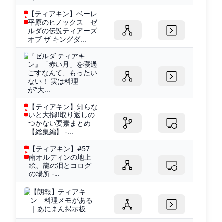
【ティアキン】ベーレ
平原のヒノックス ゼ
ルダの伝説ティアーズ
オブ ザ キングダ...
『ゼルダ ティアキ
ン』「赤い月」を寝過
ごすなんて、もったい
ない！ 実は料理
が“大...
【ティアキン】知らな
いと大損!!取り返しの
つかない要素まとめ
【総集編】 -...
【ティアキン】#57
南オルディンの地上
絵、龍の泪とコログ
の場所 -...
【朗報】ティアキ
ン 料理メモがある
｜あにまん掲示板