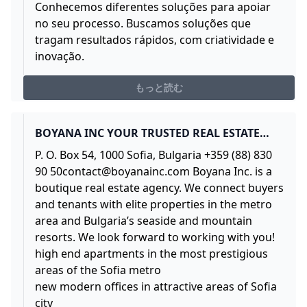
Conhecemos diferentes soluções para apoiar
no seu processo. Buscamos soluções que
tragam resultados rápidos, com criatividade e
inovação.
もっと読む
BOYANA INC YOUR TRUSTED REAL ESTATE
PARTNER IN BULGARIA
P. O. Box 54, 1000 Sofia, Bulgaria +359 (88) 830
90
50contact@boyanainc.com
Boyana Inc. is a
boutique real estate agency. We connect buyers
and tenants with elite properties in the metro
area and Bulgaria’s seaside and mountain
resorts. We look forward to working with you!
high end apartments in the most prestigious
areas of the Sofia metro
new modern offices in attractive areas of Sofia
city