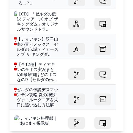
る…？...
【CD】「ゼルダの伝
説 ティアーズ オブ ザ
キングダム」オリジナ
ルサウンドトラ...
【ティアキン】双子山
南の青ヒノックス ゼ
ルダの伝説ティアーズ
オブ ザ キングダ...
【全12種】ティアキ
ンの全ボス実況まと
め!!最難関はどのボス
なの!?【ゼルダの伝...
ゼルダの伝説デスマウ
ンテン攻略!炎の神獣
ヴァ・ルーダニアを火
口に追い込む方法解...
ティアキン料理部｜
あにまん掲示板