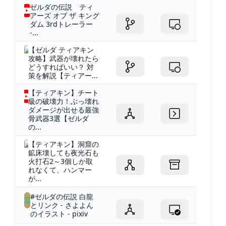
ゼルダの伝説 ティ
アーズ オブ ザ キング
ダム 3rdトレーラー
-...
【ゼルダ ティアキン
攻略】武器が壊れたら
どうすればいい？ 対
策を解説【ティアー...
【ティアキン】チート
級の破壊力！ぶっ壊れ
ダメージが出せる最強
骨武器3選【ゼルダ
の...
【ティアキン】洞窟の
鉱床壊しても夜光石も
火打石2～3個しか取
れなくて、ハンマー
が...
#ゼルダの伝説 白龍
とリンク - さよよん
のイラスト - pixiv