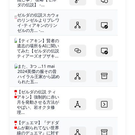
ダの伝説】 -...
ゼルダの伝説スカウォ
のリンゼルよりブレワ
イ･ティアキンのリン
ゼルの方... -...
【ティアキン】賢者の
遺志の場所をAIに聞い
てみた【ゼルダの伝説
ティアーズオブザキ...
また、3つ …11 mai
2024英傑の服その昔
ハイラル王家から認め
られた五...
【ゼルダの伝説 ティ
アキン】強制的に赤い
月を発動させる方法が
やばい、岩オクタ修
理...
【デュエマ】『デドダ
ムが刷られてない世界
線のデュエマ』に対す