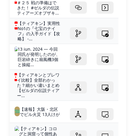
＃２５ 戦の準備はで
きた！ #ゼルダの伝説
ティアーズオブザキ...
【ティアキン】実用性
No1の『七宝のナイ
フ』の入手ガイド【攻
略】 -...
13 iun. 2024 — 今回
同氏が発明したのが、
巨岩砕きに扇風機3個
と操縦...
【ティアキンとブレワ
イ比較】全部わかっ
た？細かい違いまとめ
【ゼルダの伝説ティア
ー...
【速報】大阪・北区
でビル火災 13人けが
【ティアキン】コロ
グと洞窟って個性あ