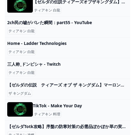
【ゼルダの伝説ティアーズオブザキングダム】白龍の入手素材と出現場所【ティアキン】 ゲーム攻略サイト AlGest
ティアキン 白龍
2ch民の嘘がバレた瞬間：part55 - YouTube
ティアキン 白龍
Home - Ladder Technologies
ティアキン 白龍
三人称_ドンピシャ - Twitch
ティアキン 白龍
【ゼルダの伝説 ティアーズ オブ ザ キングダム】マーロンミルク要求しすぎでは･･･？【ティアキン/TotK】 - YouTube
ザ キングダム
TikTok - Make Your Day
ティアキン 料理
【ゼルダTotk攻略】序盤の防寒対策の必需品ぽかぽか草の実を効率よく回収できるルートはこちら！ - YouTube
ティアキン 攻略