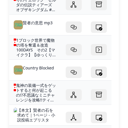
ダの伝説ティアーズ
オブザキングダム #...
賢者の意思 mp3
1ブロック世界で魔物
の塔を奪還＆改造
100DAYS その2【マ
イクラ】【ゆっくり...
Country Blocked
鬼神の装備一式をゲッ
トすると何が起こる
の!?不思議なミニチャ
レンジを攻略!!ティ...
【本文】賢者の石を
求めて｜1ページ - 小
説投稿エブリスタ