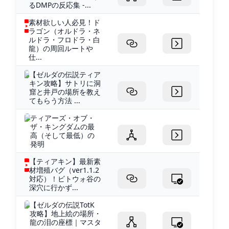
るDMPの反応集 -...
素材欲しい人必見！ド
ラゴン（オルドラ・ネ
ルドラ・フロドラ・白
龍）の周回ルートや
仕...
【ゼルダの伝説ティア
キン攻略】サトリに洞
窟と井戸の場所を教え
てもらう方法 ...
ティアーズ・オブ・
ザ・キングダムの最
高（そして最低）の
発明
【ティアキン】最新素
材増殖バグ（ver1.1.2
対応）！ビトウォ谷の
深穴に行かず...
【ゼルダの伝説TotK
攻略】地上絵の場所・
龍の泪の座標｜マスタ