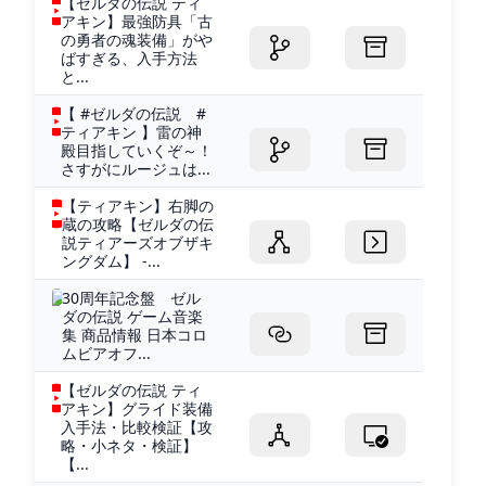
【ゼルダの伝説 ティ
アキン】最強防具「古
の勇者の魂装備」がや
ばすぎる、入手方法
と...
【 #ゼルダの伝説 #
ティアキン 】雷の神
殿目指していくぞ～！
さすがにルージュは...
【ティアキン】右脚の
蔵の攻略【ゼルダの伝
説ティアーズオブザキ
ングダム】 -...
30周年記念盤 ゼル
ダの伝説 ゲーム音楽
集 商品情報 日本コロ
ムビアオフ...
【ゼルダの伝説 ティ
アキン】グライド装備
入手法・比較検証【攻
略・小ネタ・検証】
【...