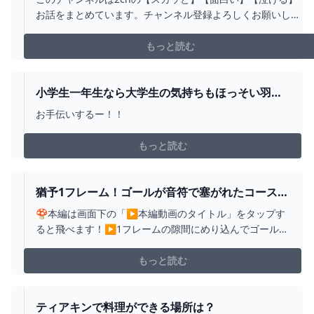
お話をまとめています。チャンネル登録よろしくお願いしま
す‼元スレ：
https://awabi.5ch.net/test/read.cgi/live/1144242345/#2ch
もっと読む
#2ch面白いスレ #面白い#クスッと#2ちゃんねる #ゆっくり
#笑った#泣け...
小学生一年生なら大学生の気持ちもほっそい羽で
持って行ける : コミックエッセイ えむふじんがあ
お手伝いするー！！
らわれた POWERED BY ライブドアブログ
もっと読む
猶予1フレーム！ゴールが音符で塞がれたコースが
ムズ過ぎたWWW【マリメ2/マリオメーカー2】
🍄本編は画面下の「▶本編動画のタイトル」をタップす
#SHORTS #ゆっくり実況 - YOUTUBE
ると飛べます！▶1フレームの隙間にめり込んでゴールと
いう激ムズコースが面白すぎるww【ゆっくり実況】【マ
リオメーカー2】https://youtu.be/otD54TnSPVc?
もっと読む
si=V_rBsNePhjilpNFf🍄マリオメーカー２ゆっくり実況リ
ストhttp...
ティアキンで料理ができる場所は？