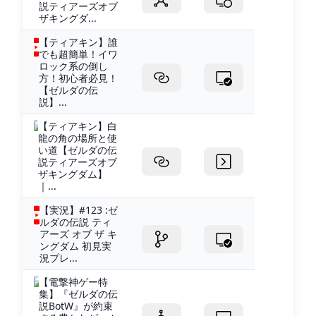
説ティアーズオブ
ザキングダ...
【ティアキン】誰
でも超簡単！イワ
ロック系の倒し
方！初心者必見！
【ゼルダの伝
説】...
【ティアキン】白
龍の角の場所と使
い道【ゼルダの伝
説ティアーズオブ
ザキングダム】
｜...
【実況】#123 :ゼ
ルダの伝説 ティ
アーズ オブ ザ キ
ングダム 初見実
況プレ...
【電撃神ゲー特
集】『ゼルダの伝
説BotW』が約束