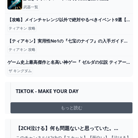
武器一覧
【攻略】メインチャレンジ以外で絶対やるべきイベント9選【ゼルダの伝説ティアーズオブザキングダム/ティアキン】【ゆっくり解説】 - YouTube
ティアキン 攻略
【ティアキン】実用性No1の『七宝のナイフ』の入手ガイド【攻略】 - YouTube
ティアキン 攻略
ゲーム史上最高傑作と名高い神ゲー『 ゼルダの伝説 ティアーズ オブ ザ キングダム 』#8 - YouTube
ザ キングダム
TIKTOK - MAKE YOUR DAY
もっと読む
【2CH泣ける】何も問題ないと思っていた。
#SHORTS - YOUTUBE
このチャンネルは2chの【スカッと】【面白い】【泣ける】