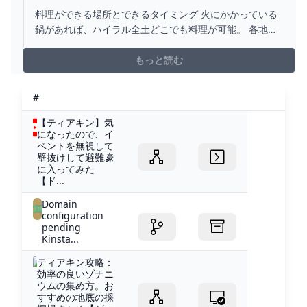
料理ができる場所とできるタイミング 火にかかっている
鍋があれば、ハイラル全土どこでも料理が可能。 各地に
存在し、人里や馬宿周辺には必ず設置してあるので必要
な時は立ち寄ろう。May 1 2024
もっと読む
#
【ティアキン】気
になったので、イ
ベントを無視して
壁抜けして避難壕
に入ってみた
【ド...
Domain
configuration
pending
Kinsta...
ティアキン攻略：
効率の良いゾナニ
ウムの集め方。お
すすめの地底の採