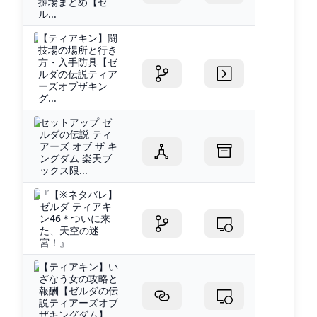
掘場まとめ【ゼ
ル...
【ティアキン】闘
技場の場所と行き
方・入手防具【ゼ
ルダの伝説ティア
ーズオブザキン
グ...
セットアップ ゼ
ルダの伝説 ティ
アーズ オブ ザ キ
ングダム 楽天ブ
ックス限...
『【※ネタバレ】
ゼルダ ティアキ
ン46＊ついに来
た、天空の迷
宮！』
【ティアキン】い
ざなう女の攻略と
報酬【ゼルダの伝
説ティアーズオブ
ザキングダム】...