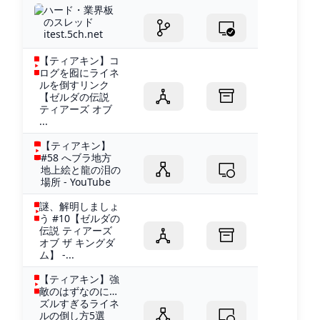
ハード・業界板
のスレッド
itest.5ch.net
【ティアキン】コ
ログを囮にライネ
ルを倒すリンク
【ゼルダの伝説
ティアーズ オブ
...
【ティアキン】
#58 へブラ地方
地上絵と龍の泪の
場所 - YouTube
謎、解明しましょ
う #10【ゼルダの
伝説 ティアーズ
オブ ザ キングダ
ム】 -...
【ティアキン】強
敵のはずなのに…
ズルすぎるライネ
ルの倒し方5選