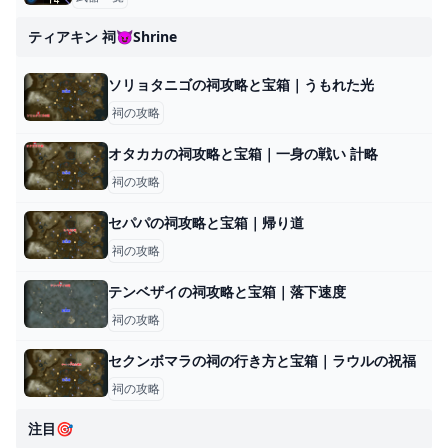
ティアキン 祠😈shrine
ソリョタニゴの祠攻略と宝箱｜うもれた光
祠の攻略
オタカカの祠攻略と宝箱｜一身の戦い 計略
祠の攻略
セパパの祠攻略と宝箱｜帰り道
祠の攻略
テンベザイの祠攻略と宝箱｜落下速度
祠の攻略
セクンボマラの祠の行き方と宝箱｜ラウルの祝福
祠の攻略
注目🎯