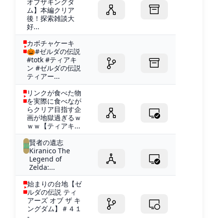
オブザキングダ
ム】本編クリア
後！探索雑談大
好...
カボチャケーキ
🎃#ゼルダの伝説
#totk #ティアキ
ン #ゼルダの伝説
ティアー...
リンクが食べた物
を実際に食べなが
らクリア目指す企
画が地獄過ぎるｗ
ｗｗ【ティアキ...
賢者の遺志
Kiranico The
Legend of
Zelda:...
始まりの台地【ゼ
ルダの伝説 ティ
アーズ オブ ザ キ
ングダム】＃４１
-...