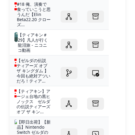
#18 俺、演奏で
食っていこうと思
うんだ【Elin
Beta22.20 クロー
ズ...
【ティアキン＃
29】凡人が行く
龍泪旅 - ニコニ
コ動画
【ゼルダの伝説
ティアーズ オブ
ザ キングダム 】
今回も絶対アツい
だろ！ティア...
【ティアキン】ア
ージェ台地の黒ヒ
ノックス ゼルダ
の伝説ティアーズ
オブ ザ キン...
【即日出荷】【新
品】Nintendo
Switch ゼルダの