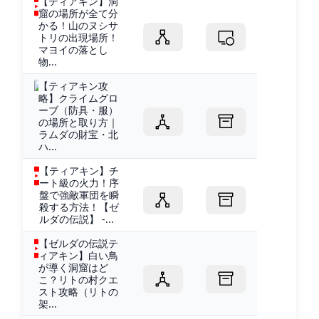
【ティアキン】洞
窟の場所が全て分
かる！山のヌシサ
トリの出現場所！
マヨイの落とし
物...
【ティアキン攻
略】クライムグロ
ーブ（防具・服）
の場所と取り方｜
ラムダの財宝・北
ハ...
【ティアキン】チ
ート級の火力！序
盤で強敵軍団を瞬
殺する方法！【ゼ
ルダの伝説】 -...
【ゼルダの伝説テ
ィアキン】白い鳥
が導く洞窟はど
こ？リトの村クエ
スト攻略（リトの
架...