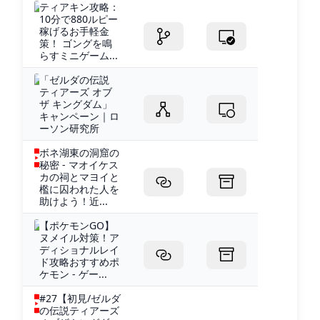
ティアキン攻略：
10分で880ルピー
稼げるお手軽金
策！ ゴングを鳴
らすミニゲーム...
「ゼルダの伝説
ティアーズ オブ
ザ キングダム」
キャンペーン｜ロ
ーソン研究所
ボネ湖東の洞窟の
秘密 - マオイケス
カの祠とマヨイと
檻に囚われた人を
助けよう！近...
【ポケモンGO】
ヌメイル対策！ア
ディショナルレイ
ド攻略おすすめポ
ケモン - ゲー...
#27【初見/ゼルダ
の伝説ティアーズ