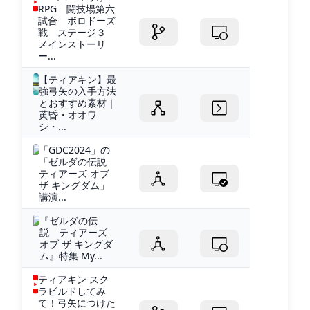
RPG 闘技場第六
試合 ボロドーズ
戦 ステージ３
メインストーリ
ー...
【ティアキン】最
強弓矢の入手方法
とおすすめ素材｜
黄昏・オオワ
シ・...
「GDC2024」の
「ゼルダの伝説
ティアーズ オブ
ザ キングダム」
講演...
『ゼルダの伝
説 ティアーズ
オブ ザ キングダ
ム』特集 My...
ティアキン スク
ラビルドしてみ
て！弓矢につけた