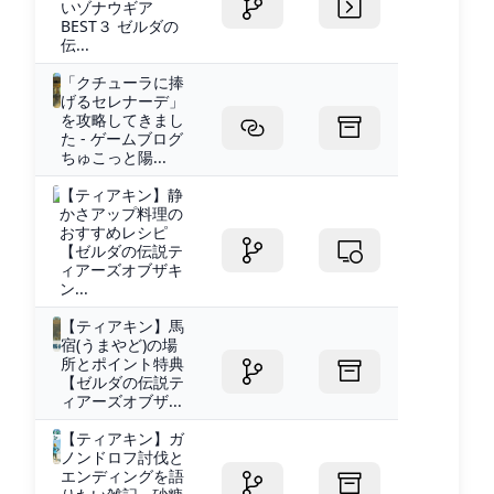
いゾナウギア
BEST３ ゼルダの
伝...
「クチューラに捧
げるセレナーデ」
を攻略してきまし
た - ゲームブログ
ちゅこっと陽...
【ティアキン】静
かさアップ料理の
おすすめレシピ
【ゼルダの伝説テ
ィアーズオブザキ
ン...
【ティアキン】馬
宿(うまやど)の場
所とポイント特典
【ゼルダの伝説テ
ィアーズオブザ...
【ティアキン】ガ
ノンドロフ討伐と
エンディングを語