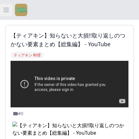
Open main menu
ティアキン
【ティアキン】知らないと大損!!取り返しのつ
ティアキン 祠
かない要素まとめ【総集編】 - YouTube
ティアキン 料理
ティアキン 武器
ティアキン 攻略
#0