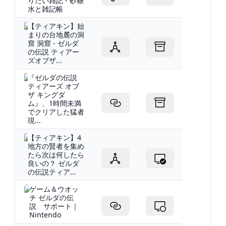
りたい雑記 - 砂糖
水と雑記帳
【ティアキン】始
まりの台地麓の洞
窟 洞窟 - ゼルダ
の伝説 ティアー
ズオブザ...
『ゼルダの伝説
ティアーズ オブ
ザ キングダ
ム』、1時間未満
でクリアした猛者
現...
【ティアキン】4
地方の賢者を集め
たら次は何したら
良いの？ ゼルダ
の伝説ティア...
ゲーム＆ウオッ
チ ゼルダの伝
説 サポート｜
Nintendo