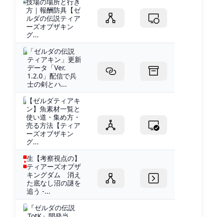
技場の場所と行き
方｜報酬防具【ゼ
ルダの伝説ティア
ーズオブザキン
グ...
「ゼルダの伝説
ティアキン」更新
データ「Ver.
1.2.0」配信で兵
士の剣とハ...
【ゼルダティアキ
ン】魚素材一覧と
使い道・集め方・
売る方法【ティア
ーズオブザキン
グ...
生【考察視点の】
ティアーズオブザ
キングダム 消え
た底なし沼の謎を
追う -...
『ゼルダの伝説
TotK』開発当