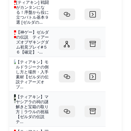
[ティアキン] 戦闘
がカンタンにな
る！序盤から役に
立つバトル基本９
選 [ゼルダの...
【神ゲー】ゼルダ
の伝説 ティアー
ズオブザキングダ
ム初見プレイ#５
６【確定】 -...
【ティアキン】モ
ルドラジークの倒
し方と場所・入手
素材【ゼルダの伝
説ティアーズオ
ブ...
【ティアキン】マ
ヤシアラの祠の謎
解きと宝箱の取り
方｜ラウルの祝福
【ゼルダの伝説
テ...