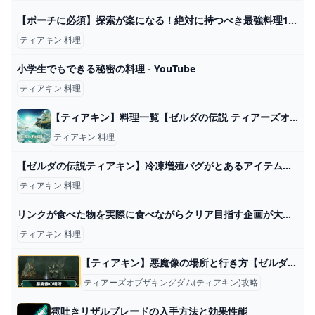
【ポーチに必須】探索が楽になる！絶対に持つべき最強料理12選【ゼルダの伝説ティアーズオブザキングダム】 - YouTube
ティアキン 料理
小学生でもできる秘密の料理 - YouTube
ティアキン 料理
【ティアキン】料理一覧【ゼルダの伝説 ティアーズオブザキングダム】 hyperWiki
ティアキン 料理
【ゼルダの伝説ティアキン】冷凍増殖バグがとあるアイテム集めで最高効率だった件。#ティアーズオブザキングダム #ゼルダの伝説 - YouTube
ティアキン 料理
リンクが食べた物を実際に食べながらクリア目指す企画が大食い企画になったｗｗｗ【ティアキン】【料理】【ゼルダの伝説ティアーズオブザキングダム】Part6 - YouTube
ティアキン 料理
【ティアキン】悪魔像の場所と行き方【ゼルダの伝説ティアーズオブザキングダム】
ティアーズオブザキングダム(ティアキン)攻略
雹吐きリザルブレードの入手方法と効果性能