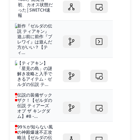
初、カオス状態だ
った│SWITCH速
報
新作『ゼルダの伝
説 ティアキン』
遊ぶ前に前作『ブ
レワイ』は遊んだ
方がいい？【テ
ィ...
【ティアキン】
「星見の島」の謎
解き攻略と入手で
きるアイテム - ゼ
ルダの伝説 テ...
伝説の装備ザック
ザク！【ゼルダの
伝説 ティアーズ
オブ ザ キングダ
ム】#8 -...
99％が知らない風
の神殿爆速不正攻
略法【ゼルダの伝