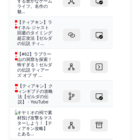
する豊かなゲーム
ライフ。名作の
魅...
【ティアキン】ラ
イネル ジャスト
回避のタイミング
超正攻法【ゼルダ
の伝説 ティ...
【#62】ラブラー
山の洞窟を探索！
怖すぎる！ゼルダ
の伝説 ティアー
ズ オブ ザ ...
【ティアキン】ク
ィンギブドの攻略
法【ゼルダの伝
説】 - YouTube
オヤミオの祠で素
材投げ攻撃をマス
ターしよう！【テ
ィアキン攻略】
とある...