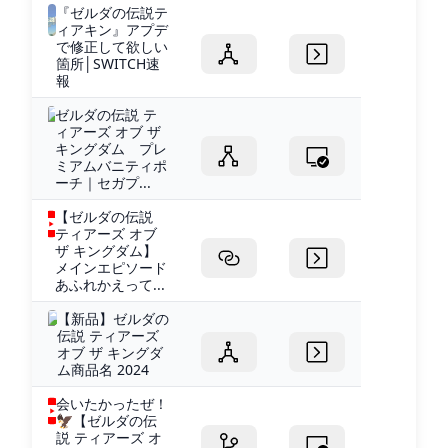
『ゼルダの伝説テ
ィアキン』アプデ
で修正して欲しい
箇所│SWITCH速
報
ゼルダの伝説 テ
ィアーズ オブ ザ
キングダム プレ
ミアムバニティポ
ーチ｜セガプ...
【ゼルダの伝説
ティアーズ オブ
ザ キングダム】
メインエピソード
あふれかえって...
【新品】ゼルダの
伝説 ティアーズ
オブ ザ キングダ
ム商品名 2024
会いたかったぜ！
🦅【ゼルダの伝
説 ティアーズ オ