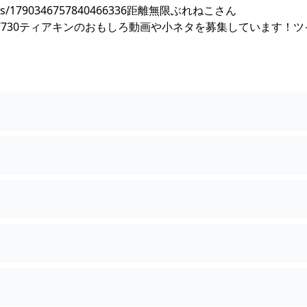
atus/1790346757840466336距離無限ぶれねこさん
713176473747730ティアキンのおもしろ動画や小ネタを募集しています