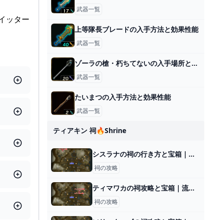
武器一覧
！ツイッター
上等隊長ブレードの入手方法と効果性能
武器一覧
ゾーラの槍・朽ちてないの入手場所と効果
武器一覧
たいまつの入手方法と効果性能
武器一覧
ティアキン 祠🔥shrine
シスラナの祠の行き方と宝箱｜ラウルの祝福
祠の攻略
ティマワカの祠攻略と宝箱｜流れに逆らって
祠の攻略