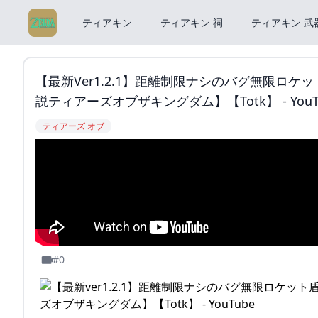
ティアキン
ティアキン 祠
ティアキン 武
【最新ver1.2.1】距離制限ナシのバグ無限ロ
説ティアーズオブザキングダム】【Totk】 - YouT
ティアーズ オブ
#0