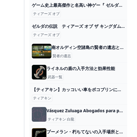
ゲーム史上最高傑作と名高い神ゲー『 ゼルダの伝説 ティアーズ オブ ザ キングダム 』#2 - YouTube
ティアーズ オブ
ゼルダの伝説 ティアーズ オブ ザ キングダム / The Legend of Zelda: Tears of the Kingdom Official Trailer #3 BGM - YouTube
ティアーズ オブ
南オルディン空諸島の賢者の遺志と古びた地図の入手法【ティアキン攻略】 - YouTube
賢者の遺志
ライネルの盾の入手方法と効果性能
武器一覧
【ティアキン】カッコいい車をボコブリンに自慢するリンク【ゼルダの伝説 ティアーズ オブ ザ キングダム】 - YouTube
ティアキン
Vásquez Zuluaga Abogados para pensión Cali
ティアキン 白龍
ブーメラン・朽ちてないの入手場所と効果