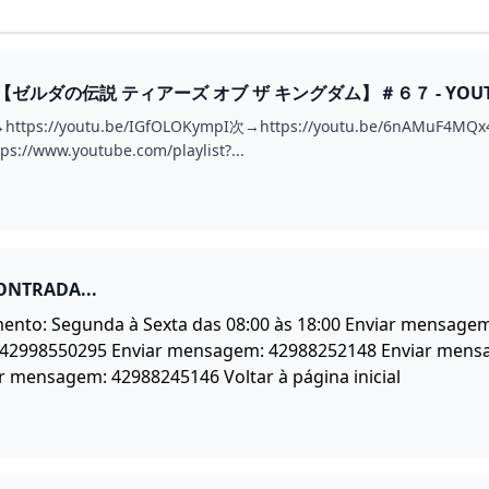
ルダの伝説 ティアーズ オブ ザ キングダム】＃６７ - YOUT
//youtu.be/IGfOLOKympI次→https://youtu.be/6nAMuF4MQx4
www.youtube.com/playlist?...
ONTRADA...
mento: Segunda à Sexta das 08:00 às 18:00 Enviar mensag
42998550295 Enviar mensagem: 42988252148 Enviar mens
 mensagem: 42988245146 Voltar à página inicial