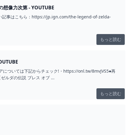
力次第 - YOUTUBE
ps://jp.ign.com/the-legend-of-zelda-
もっと読む
UTUBE
下記からチェック!・https://onl.tw/8mvJVS5●再
【ゼルダの伝説 ブレス オブ ...
もっと読む