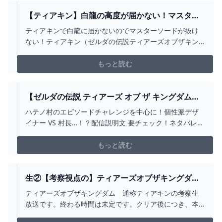
【ティアキン】白龍の高度が届かない！マスター
ソード抜けない！ 令和の知恵袋
ティアキンで白龍に届かないのでマスターソードが抜け
ない！ティアキン（ゼルダの伝説ティアーズオブザキン
グダム）で白龍の高度がはるか上空で届かない場合、ど
うすれば良いんでしょうか？白龍の高度はどこで下が
もっと読む
る？ミナッカレ空諸島【ティアキン】白龍の高
【ゼルダの伝説 ティアーズ オブ ザ キングダム】
#16 サゴノ VS クサヨシ！村長選開幕！
ハテノ村のエピソードチャレンジを中心に！個性派デザ
【MAKURAS / VTUBER】 - YOUTUBE
イナー VS 村長…！？配信説明文 要チェック！ネタバレ禁
止＆注意次回 ▶ 他のエピソードチャレンジ や ミニチャ
レンジ！前回 ▶ https://www.youtube.com/live/gX7k-
もっと読む
Yflmyg?si=cD-ZweiU2bxQSrJS⭐ざっくりメ...
生②【考察視点の】ティアーズオブザキングダ
ム 黄泉の川の謎の鉄扉をもう１枚見つける -
ティアーズオブザキングダム 通称ティアキンの考察生
YOUTUBE
放送です。終わる時間は未定です。クリア後につき、本
作と他のゼルダゲームのネタバレが飛び交います。不快