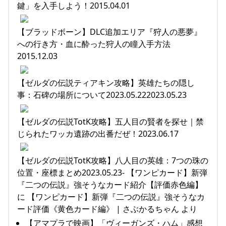
鍵」を入手しよう！2015.04.01
【ブラッドボーン】DLC追加エリア『狩人の悪夢』
への行き方・血に酔った狩人の瞳入手方法
2015.12.03
【ゼルダの伝説ティアキン攻略】英雄たちの隠し
事：石碑の場所について2023.05.222023.05.23
【ゼルダの伝説TotK攻略】五人目の賢者を探せ｜禁
じられたワッカ遺跡の出番だぜ！2023.06.17
【ゼルダの伝説TotK攻略】八人目の英雄：7つの珠の
位置・座標まとめ2023.05.23- 【ワンピカード】新弾
『二つの伝説』強そうなカード紹介【評価赤色編】
に 【ワンピカード】新弾『二つの伝説』強そうなカ
ード評価《黄色カード編》 | さぶかるちゃん より
【アマプラで映画】「ヴィーガンズ・ハム」感想