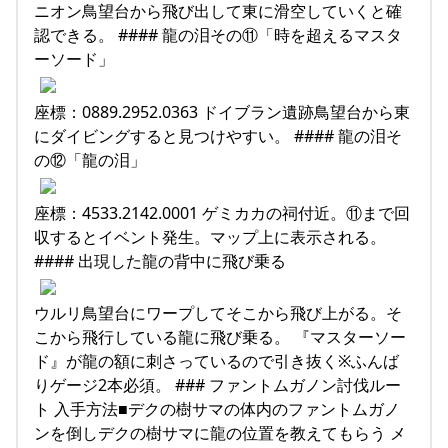
ニオン鳥望台から飛び出して東に滑空していくと確
認できる。 #### 龍の泪その⑪「時を超えるマスタ
ーソード」
座標：0889.2952.0363 ドイブラン遺跡鳥望台から東
にダイビングすると見つけやすい。 #### 龍の泪そ
の⑫「龍の泪」
座標：4533.2142.0001 ゲミカカの祠付近。⑪まで回
収するとイベント発生。マップ上に表示される。
#### 出現した龍の背中に飛び乗る
ウルリ鳥望台にワープしてそこから飛び上がる。そ
こから飛行している龍に飛び乗る。 『マスターソー
ド』が龍の額に刺さっているので引き抜く※ふんば
りゲージ2本必須。 ### ファントムガノン討伐ルー
ト 入手方法■デクの樹サマの体内のファントムガノ
ンを倒しデクの樹サマに龍の位置を教えてもらう メ