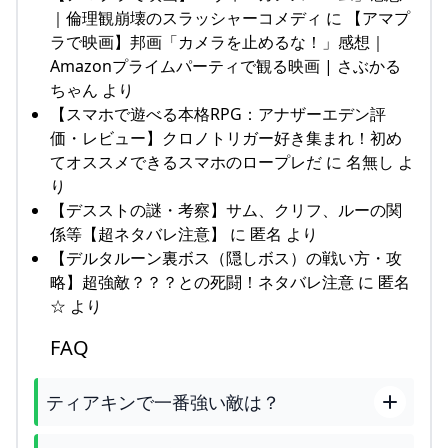
｜倫理観崩壊のスラッシャーコメディ に 【アマプ
ラで映画】邦画「カメラを止めるな！」感想｜
Amazonプライムパーティで観る映画 | さぶかる
ちゃん より
【スマホで遊べる本格RPG：アナザーエデン評
価・レビュー】クロノトリガー好き集まれ！初め
てオススメできるスマホのロープレだ に 名無し よ
り
【デスストの謎・考察】サム、クリフ、ルーの関
係等【超ネタバレ注意】 に 匿名 より
【デルタルーン裏ボス（隠しボス）の戦い方・攻
略】超強敵？？？との死闘！ネタバレ注意 に 匿名
☆ より
FAQ
ティアキンで一番強い敵は？