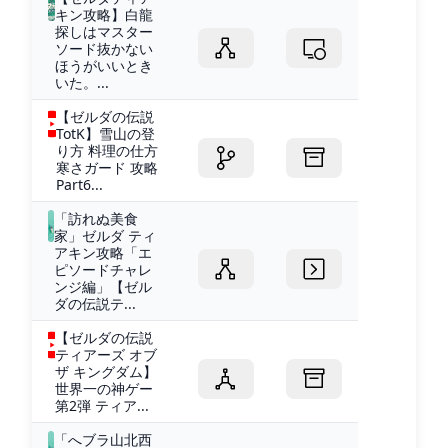
キン攻略】白龍
探しはマスター
ソード抜かない
ほうがいいとき
いた。...
【ゼルダの伝説
TotK】雪山の登
り方 料理の仕方
寒さガード 攻略
Part6...
「訪れぬ美食
家」ゼルダ ティ
アキン攻略「エ
ピソードチャレ
ンジ編」【ゼル
ダの伝説テ...
【ゼルダの伝説
ティアーズ オブ
ザ キングダム】
世界一の神ゲー
第2弾 ティア...
「へブラ山北西