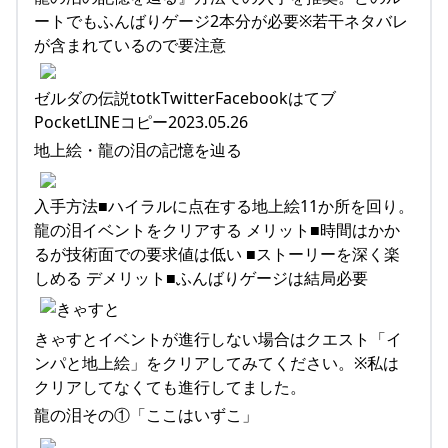
ートでもふんばりゲージ2本分が必要※若干ネタバレ
が含まれているので要注意
ゼルダの伝説totkTwitterFacebookはてブ
PocketLINEコピー2023.05.26
地上絵・龍の泪の記憶を辿る
入手方法■ハイラルに点在する地上絵11か所を回り。
龍の泪イベントをクリアする メリット■時間はかか
るが技術面での要求値は低い ■ストーリーを深く楽
しめる デメリット■ふんばりゲージは結局必要
きゃすとイベントが進行しない場合はクエスト「イ
ンパと地上絵」をクリアしてみてください。※私は
クリアしてなくても進行してました。
龍の泪その①「ここはいずこ」