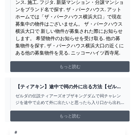
ンス. 施工. フジタ. 新築マンション・分譲マンショ
ンをブランド名で探す. ザ・パークハウス. アット
ホームでは「ザ・パークハウス横浜大口」で現在
募集中の物件はございません。 ザ・パークハウス
横浜大口で 新しい物件が募集された際にお知らせ
します。 希望物件のお知らせを受け取る. 他の募
集物件を探す. ザ・パークハウス横浜大口の近くに
ある他の募集物件を見る. ニッコーハイツ西寺尾.
もっと読む
【ティアキン】途中で祠の外に出る方法【ゼルダ
の伝説ティアーズオブザキングダム】
ゼルダの伝説ティアーズオブザキングダムで祠チャレン
ジを途中で止めて外に出たいと思ったら入り口から出れ
ばokです。 もしくはマップを開いてワープしてもいいで
すよ。祠の中でもワープは使用可能です。 今いる
もっと読む
#