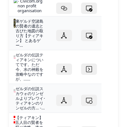
- Civicom.org
non profit
organisation
東ゲルド空諸島
の賢者の遺志と
古びた地図の取
り方【ティアキ
ン】 とあるゲ
ー...
ゼルダの伝説テ
ィアキンについ
てです。ただ
今、水の神殿を
攻略中なのです
が、......
ゼルダの伝説ス
カウォのリンゼ
ルよりブレワイ･
ティアキンのリ
ンゼルの方... -...
【ティアキン】
五人目の賢者を