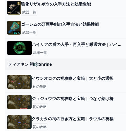
強化リザルボウの入手方法と効果性能
武器一覧
ゴーレムの頭両手剣の入手方法と効果性能
武器一覧
ハイリアの盾の入手・再入手と厳選方法｜ハイラルの盾
武器一覧
ティアキン 祠🎼shrine
イウンオロクの祠攻略と宝箱｜大と小の選択
祠の攻略
ジョジュウウの祠攻略と宝箱｜つなぐ架け橋
祠の攻略
クラカタの祠の行き方と宝箱｜ラウルの祝福
祠の攻略