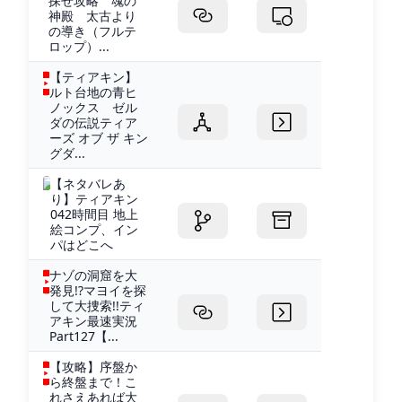
探せ攻略 魂の
神殿 太古より
の導き（フルテ
ロップ）...
【ティアキン】
ルト台地の青ヒ
ノックス ゼル
ダの伝説ティア
ーズ オブ ザ キン
グダ...
【ネタバレあ
り】ティアキン
042時間目 地上
絵コンプ、イン
パはどこへ
ナゾの洞窟を大
発見!?マヨイを探
して大捜索!!ティ
アキン最速実況
Part127【...
【攻略】序盤か
ら終盤まで！こ
れさえあれば大