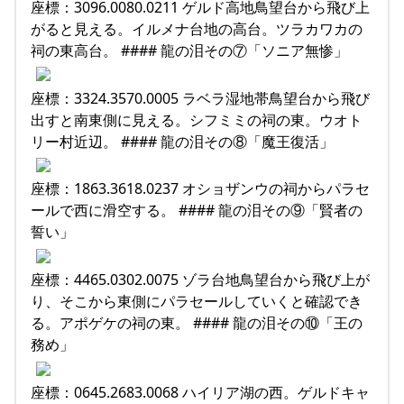
座標：3096.0080.0211 ゲルド高地鳥望台から飛び上
がると見える。イルメナ台地の高台。ツラカワカの
祠の東高台。 #### 龍の泪その⑦「ソニア無惨」
座標：3324.3570.0005 ラベラ湿地帯鳥望台から飛び
出すと南東側に見える。シフミミの祠の東。ウオト
リー村近辺。 #### 龍の泪その⑧「魔王復活」
座標：1863.3618.0237 オショザンウの祠からパラセ
ールで西に滑空する。 #### 龍の泪その⑨「賢者の
誓い」
座標：4465.0302.0075 ゾラ台地鳥望台から飛び上が
り、そこから東側にパラセールしていくと確認でき
る。アポゲケの祠の東。 #### 龍の泪その⑩「王の
務め」
座標：0645.2683.0068 ハイリア湖の西。ゲルドキャ