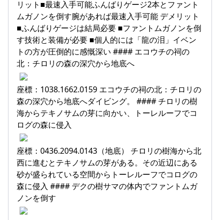
リット■最速入手可能ふんばりゲージ2本とファント
ムガノンを倒す腕があれば最速入手可能 デメリット
■ふんばりゲージは結局必要 ■ファントムガノンを倒
す技術と装備が必要 ■個人的には「龍の泪」イベン
トの方が圧倒的に感慨深い #### エコウチの祠の
北：チロリの森の深穴から地底へ
座標：1038.1662.0159 エコウチの祠の北：チロリの
森の深穴から地底へダイビング。 #### チロリの樹
海からテキノサムの芽に向かい、トーレルーフでコ
ログの森に侵入
座標：0436.2094.0143（地底） チロリの樹海から北
西に進むとテキノサムの芽がある。その近辺にある
砂が盛られている空間からトーレルーフでコログの
森に侵入 #### デクの樹サマの体内でファントムガ
ノンを倒す