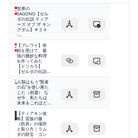
世界の
SAGONO【ゼル
ダの伝説 ティア
ーズ オブ ザ キン
グダム】＃２４
-...
【ブレワイ】依
頼を受けて、最
強の微妙な料理
を作ってみた
【ドリカラ】
【ゼルダの伝説...
人類はもう“賢者
の石”を使い果た
した（前篇） な
ぜ今、私たちは
未来をこれほど...
【ティアキン攻
略】蛮族の服
（防具）の場所
と取り方｜ラム
ダの財宝・ゴン