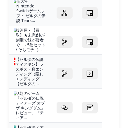
任天堂
Nintendo
Switchゲームソ
フト ゼルダの伝
説 Tears...
駿河屋 - 【買
取】★未完)姉が
剣聖で妹が賢者
で 1～5巻セット
/ そらモチ（...
【ゼルダの伝説
ティアキン】ラ
スボス・真エン
ディング（隠し
エンディング
【ゼルダの...
話題のゲーム
『ゼルダの伝説
ティアーズ オブ
ザ キングダム』
レビュー。『テ
ィア...
【ゼルダティア