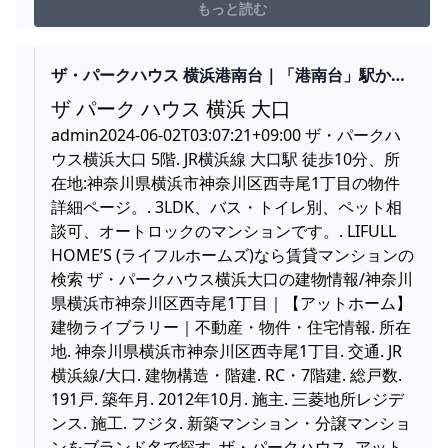
になったり、気になるコメントがあった場合には、非表
もっと読む
示が推奨です。↓でも説明はしていますが、配信の最初に
内容を説明している事がほとんどなので、分からなかっ
たら巻き戻し...
ザ・パークハウス 横浜港南台｜「港南台」駅から
現地までの徒歩ルート
ザ パーク ハウス 横浜 大口
admin2024-06-02T03:07:21+09:00 ザ・パークハ
ウス横浜大口 5階. JR横浜線 大口駅 徒歩10分、所
在地:神奈川県横浜市神奈川区西寺尾1丁目の物件
詳細ページ。. 3LDK、バス・トイレ別、ペット相
談可、オートロックのマンションです。. LIFULL
HOME’S (ライフルホームズ)なら賃貸マンションの
検索 ザ・パークハウス横浜大口の建物情報/神奈川
県横浜市神奈川区西寺尾1丁目｜【アットホーム】
建物ライブラリー｜不動産・物件・住宅情報. 所在
地. 神奈川県横浜市神奈川区西寺尾1丁目. 交通. JR
横浜線/大口. 建物構造・階建. RC・7階建. 総戸数.
191戸. 築年月. 2012年10月. 施主. 三菱地所レジデ
ンス. 施工. フジタ. 新築マンション・分譲マンショ
ンをブランド名で探す. ザ・パークハウス. アット