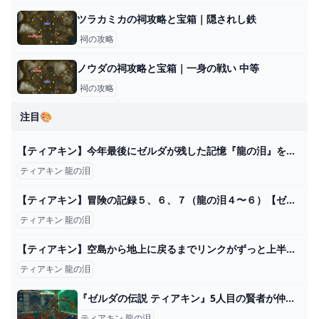
ツラカミカの祠攻略と宝箱｜隠されし鉄
祠の攻略
ノウダの祠攻略と宝箱｜一身の戦い 中等
祠の攻略
注目🎨
【ティアキン】今年最後にゼルダが残した記憶『龍の泪』を全て見に行ってみたら...【ゼルダの伝説 ティアーズ オブ ザ キングダム】 - YouTube
ティアキン 龍の泪
【ティアキン】冒険の記録５、６、７（龍の泪４〜６）【ゼルダの伝説ティアーズオブザキングダム】 - YouTube
ティアキン 龍の泪
【ティアキン】空島から地上に戻るまでリンクがずっと上半身裸だったのは俺だけ？【ゼルダの伝説ティアーズオブザキングダム】
ティアキン 龍の泪
『ゼルダの伝説 ティアキン』5人目の賢者が仲間に！ガノンドロフとの最終対決は目前･･･！【プレイ日記09】 : もゲつぶ。【元ゲーム情報サイト編集者のつぶやき。】
ティアキン 龍の泪