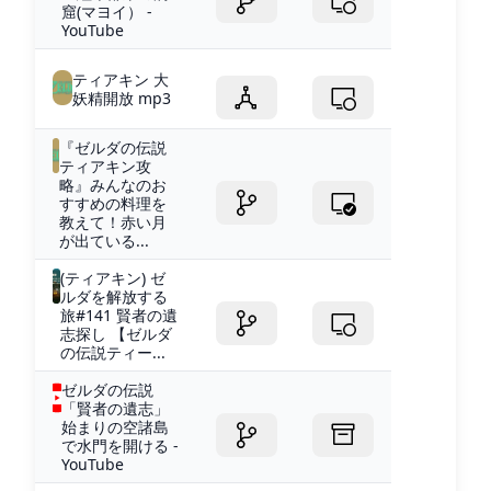
窟(マヨイ） -
YouTube
ティアキン 大
妖精開放 mp3
『ゼルダの伝説
ティアキン攻
略』みんなのお
すすめの料理を
教えて！赤い月
が出ている...
(ティアキン) ゼ
ルダを解放する
旅#141 賢者の遺
志探し 【ゼルダ
の伝説ティー...
ゼルダの伝説
「賢者の遺志」
始まりの空諸島
で水門を開ける -
YouTube