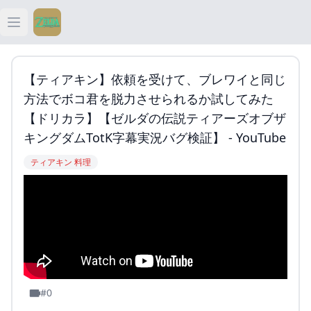
Open main menu
ティアキン
【ティアキン】依頼を受けて、ブレワイと同じ
ティアキン 祠
方法でボコ君を脱力させられるか試してみた
【ドリカラ】【ゼルダの伝説ティアーズオブザ
ティアキン 武器
キングダムTotK字幕実況バグ検証】 - YouTube
ティアキン 料理
ティアキン 攻略
#0