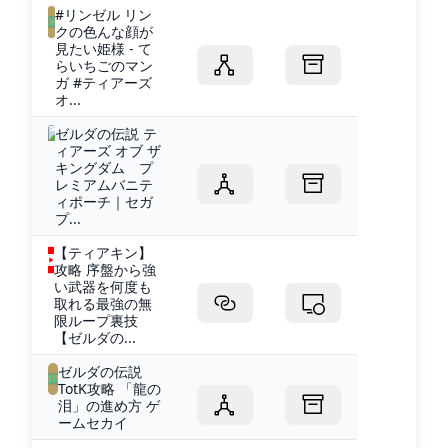
#リンゼル リン
クの色んな顔が
見たい姫様 - て
らいちごのマン
ガ #ティアーズ
オ...
ゼルダの伝説 テ
ィアーズ オブ ザ
キングダム プ
レミアムバニテ
ィポーチ｜セガ
プ...
【ティアキン】
攻略 序盤から強
い武器を何度も
取れる最強の無
限ループ裏技
【ゼルダの...
ゼルダの伝説
TotK攻略 「龍の
泪」の進め方 ゲ
ームセカイ