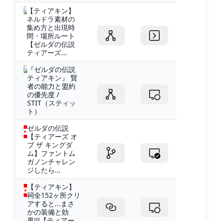
【ティアキン】
ネルドラ素材の
集め方と出現時
間・場所ルート
【ゼルダの伝説
ティアーズ...
『ゼルダの伝説
ティアキン』 賢
者の能力と盟約
の優先度 /
STIT（スティッ
ト）
ゼルダの伝説
【ティアーズ オ
ブ ザ キングダ
ム】ファントム
ガノンチャレン
ジしたら...
【ティアキン】
祠全152ヶ所クリ
アすると...まさ
かの装備と効
果!!!【ティアー...