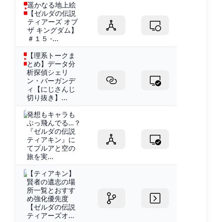
遥かなる地上絵
【ゼルダの伝説
ティアーズ オブ
ザ キングダム】
＃１５ -...
【理系トークま
とめ】データ分
析探偵シェリ
ン・バーガンデ
ィ【にじさんじ
切り抜き】...
発想もキャラも
ぶっ飛んでる…？
『ゼルダの伝説
ティアキン』に
てプルアと空の
旅を実...
【ティアキン】
賢者の遺志の場
所一覧とおすす
め強化優先度
【ゼルダの伝説
ティアーズオ...