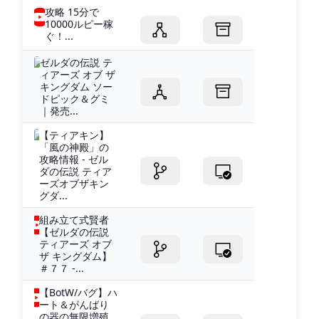
攻略 15分で
10000ルピー稼
ぐ！...
ゼルダの伝説 テ
ィアーズ オブ ザ
キングダム ソー
ドピック＆グミ
｜発売...
【ティアキン】
「風の神殿」の
攻略情報 - ゼル
ダの伝説 ティア
ーズオブザキン
グダ...
組み立て式賢者
【ゼルダの伝説
ティアーズ オブ
ザ キングダム】
＃７７ -...
【BotW/バグ】ハ
ート＆がんばり
の器の無限増殖