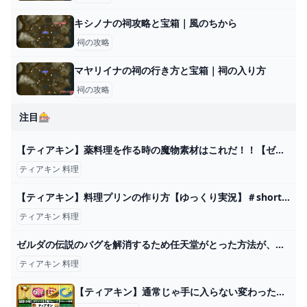
キシノナの祠攻略と宝箱｜風のちから
祠の攻略
マヤリイナの祠の行き方と宝箱｜祠の入り方
祠の攻略
注目🎰
【ティアキン】薬料理を作る時の魔物素材はこれだ！！【ゼルダの伝説 ティアーズ オブ ザ キングダム】 - YouTube
ティアキン 料理
【ティアキン】料理プリンの作り方【ゆっくり実況】＃shorts＃ティアキン＃ゼルダ - YouTube
ティアキン 料理
ゼルダの伝説のバグを解消するため任天堂がとった方法が、ほぼ天地創造と一緒だった「もはや神様で草」 (2ページ目)
ティアキン 料理
【ティアキン】通常じゃ手に入らない変わった料理 - YouTube