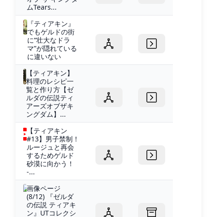
ムTears...
『ティアキン』
でもゲルドの街
に“壮大なドラ
マ”が隠れている
に違いない
【ティアキン】
料理のレシピ一
覧と作り方【ゼ
ルダの伝説ティ
アーズオブザキ
ングダム】...
【ティアキン
#13】男子禁制！
ルージュと再会
するためゲルド
砂漠に向かう！
-...
画像ページ
(8/12) 『ゼルダ
の伝説 ティアキ
ン』UTコレクシ