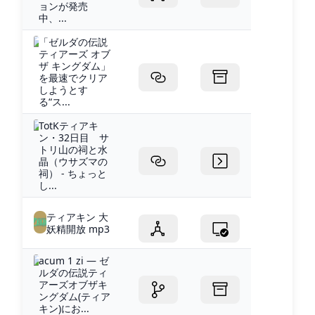
ョンが発売
中、...
「ゼルダの伝説
ティアーズ オブ
ザ キングダム」
を最速でクリア
しようとす
る“ス...
TotKティアキ
ン・32日目 サ
トリ山の祠と水
晶（ウサズマの
祠） - ちょっと
し...
ティアキン 大
妖精開放 mp3
acum 1 zi — ゼ
ルダの伝説ティ
アーズオブザキ
ングダム(ティア
キン)にお...