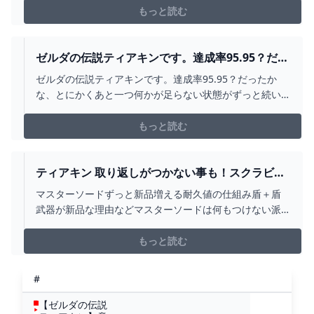
入方法を順を追って解説しています。
もっと読む
ゼルダの伝説ティアキンです。達成率95.95？だっ
たかな、とに... - YAHOO!知恵袋
ゼルダの伝説ティアキンです。達成率95.95？だったか
な、とにかくあと一つ何かが足らない状態がずっと続い
ています（;;） 祠、根、コログ、洞窟、地名、ゾナウガチ
ャ、馬宿、村跡、深穴などなど達成率に関わる...
もっと読む
ティアキン 取り返しがつかない事も！スクラビル
ドの隠しルール７選 ゼルダの伝説 ティアーズ オ
マスターソードずっと新品増える耐久値の仕組み盾＋盾
ブ ザ キングダム - YOUTUBE
武器が新品な理由などマスターソードは何もつけない派
かも■技の発見者様、コメントいただければ概要欄にリン
ク等記載させて頂きます#スクラビルド#ティアキン#バグ
もっと読む
#小ネタ#裏技#ぶらリンク
#
【ゼルダの伝説