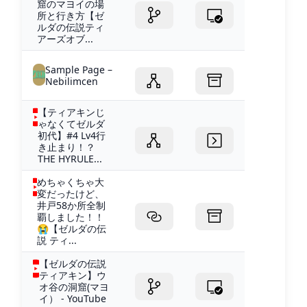
窟のマヨイの場
所と行き方【ゼ
ルダの伝説ティ
アーズオブ...
Sample Page –
Nebilimcen
【ティアキンじ
ゃなくてゼルダ
初代】#4 Lv4行
き止まり！？
THE HYRULE...
めちゃくちゃ大
変だったけど、
井戸58か所全制
覇しました！！
😭【ゼルダの伝
説 ティ...
【ゼルダの伝説
ティアキン】ウ
オ谷の洞窟(マヨ
イ） - YouTube