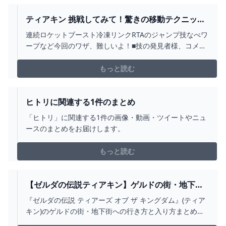
ティアキン 挑戦してみて！驚きの移動テクニック
９ ゼルダの伝説 ティアーズ オブ ザ キングダム -
連続ロケットブースト冷凍リンクRTAのジャンプ技なべワ
YOUTUBE
ープなど今回のワザ、難しいよ！■技の発見者様、コメン
トいただければ概要欄にリンク等記載させて頂きます#挑
戦してみて#ティアキン#バグ#小ネタ#裏技#ぶらリンク
もっと読む
ヒトリに関連する1件のまとめ
「ヒトリ」に関連する1件の画像・動画・ツイートやニュ
ースのまとめをお届けします。
もっと読む
【ゼルダの伝説ティアキン】ゲルドの街・地下街
への行き方と入り方 こころぐゲーム
『ゼルダの伝説 ティアーズ オブ ザ キングダム』(ティア
キン)のゲルドの街・地下街への行き方と入り方まとめで
す。事前の準備、砂塵の越え方、ゲルドの地下街への侵