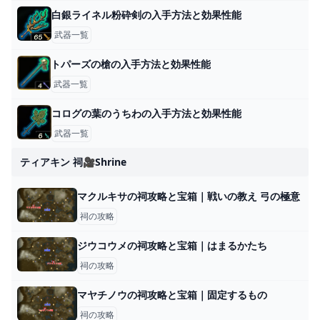
白銀ライネル粉砕剣の入手方法と効果性能
武器一覧
トパーズの槍の入手方法と効果性能
武器一覧
コログの葉のうちわの入手方法と効果性能
武器一覧
ティアキン 祠🎥shrine
マクルキサの祠攻略と宝箱｜戦いの教え 弓の極意
祠の攻略
ジウコウメの祠攻略と宝箱｜はまるかたち
祠の攻略
マヤチノウの祠攻略と宝箱｜固定するもの
祠の攻略