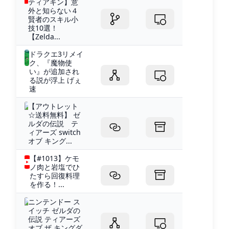
ティアキン】意
外と知らない４
賢者のスキル小
技10選！
【Zelda...
ドラクエ3リメイ
ク、『魔物使
い』が追加され
る説が浮上 げぇ
速
【アウトレット
☆送料無料】 ゼ
ルダの伝説 テ
ィアーズ switch
オブ キング...
【#1013】ケモ
ノ肉と岩塩でひ
たすら回復料理
を作る！...
ニンテンドー ス
イッチ ゼルダの
伝説 ティアーズ
オブ ザ キングダ