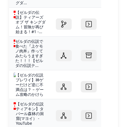
グダ...
【ゼルダの伝
説】ティアーズ
オブ ザ キングダ
ム！冒険が再び
始まる！#1 -...
ゼルダの伝説で
食べた『上ケモ
ノ肉丼』作って
みたらうますぎ
た！！！【ゼル
ダの伝説テ...
【ゼルダの伝説
ブレワイ】神ゲ
ーだけど逆に不
満点は？ – ゲー
ム攻略のかけら
【ゼルダの伝説
ティアキン】タ
バール森林の洞
窟(マヨイ） -
YouTube