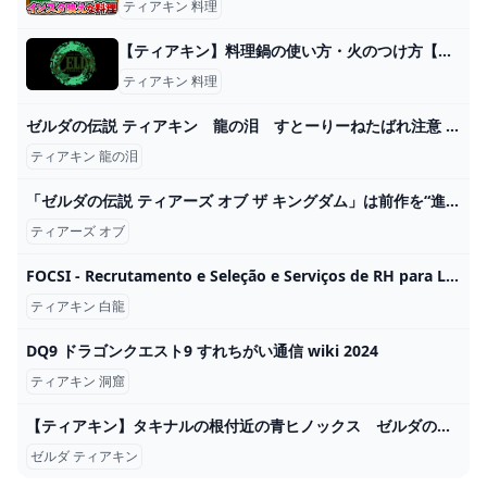
ティアキン 料理
【ティアキン】料理鍋の使い方・火のつけ方【ゼルダの伝説 ティアーズオブザキングダム】 – ぶこもり
ティアキン 料理
ゼルダの伝説 ティアキン 龍の泪 すとーりーねたばれ注意 - YouTube
ティアキン 龍の泪
「ゼルダの伝説 ティアーズ オブ ザ キングダム」は前作を“進化”させ、さらなる高みへと押し上げている：ゲームレビュー WIRED.jp
ティアーズ オブ
FOCSI - Recrutamento e Seleção e Serviços de RH para Londrina e Região
ティアキン 白龍
DQ9 ドラゴンクエスト9 すれちがい通信 wiki 2024
ティアキン 洞窟
【ティアキン】タキナルの根付近の青ヒノックス ゼルダの伝説ティアーズ オブ ザ キングダム #ゼルダの伝説 #ティアキン #zelda #shorts - YouTube
ゼルダ ティアキン