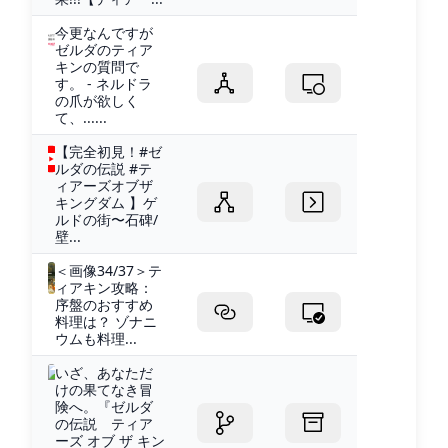
今更なんですが
ゼルダのティア
キンの質問で
す。 - ネルドラ
の爪が欲しく
て、......
【完全初見！#ゼ
ルダの伝説 #テ
ィアーズオブザ
キングダム 】ゲ
ルドの街〜石碑/
壁...
＜画像34/37＞テ
ィアキン攻略：
序盤のおすすめ
料理は？ ゾナニ
ウムも料理...
いざ、あなただ
けの果てなき冒
険へ。『ゼルダ
の伝説 ティア
ーズ オブ ザ キン