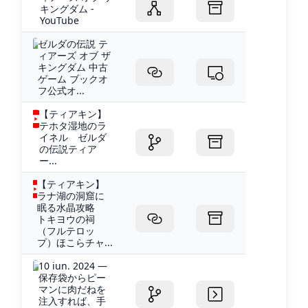
キングダム -
YouTube
ゼルダの伝説 テ
ィアーズ オブ ザ
キングダム 中古
ゲーム ブックオ
フ公式オ...
【ティアキン】
テホタ湿地のラ
イネル ゼルダ
の伝説ティア
ー...
【ティアキン】
ラナ湖の洞窟に
眠る水晶攻略
トキヨウの祠
（フルテロッ
プ）ほこらチャ...
10 iun. 2024 —
保存袋からピー
マンに肉だねを
注入すれば、手