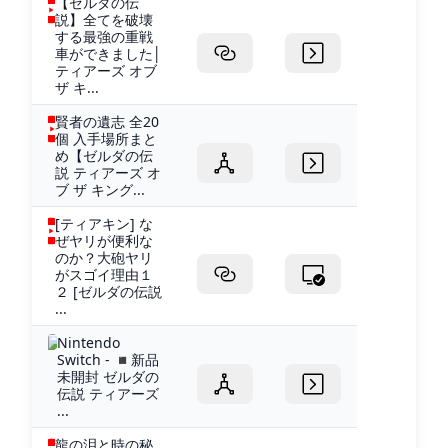
【ゼルダの伝
説】全てを破壊
する最強の重戦
車ができました│
ティアーズ オブ
ザ キ...
賢者の遺志 全20
個 入手場所まと
め【ゼルダの伝
説 ティアーズ オ
ブ ザ キング...
[ティアキン] な
ぜヤリが便利な
のか？大砲ヤリ
がスゴイ理由１
２ [ゼルダの伝説
...
Nintendo
Switch - ◾️新品
未開封 ゼルダの
伝説 ティアーズ
...
龍の泪と時の秘