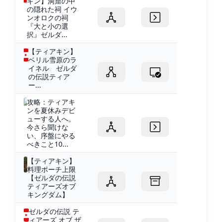
キン】洞窟の中
の隠れた祠 イウ
ンオロクの祠
『大と小の選
択』ゼルダ...
【ティアキン】
ベリル雪原のラ
イネル ゼルダ
の伝説ティア
ー...
攻略：ティアキ
ンを夏休みデビ
ューする人へ。
今さら聞けな
い、序盤にやる
べきこと10...
【ティアキン】
料理ポーチ上限
【ゼルダの伝説
ティアーズオブ
キングダム】
ゼルダの伝説 テ
ィアーズ オブ ザ