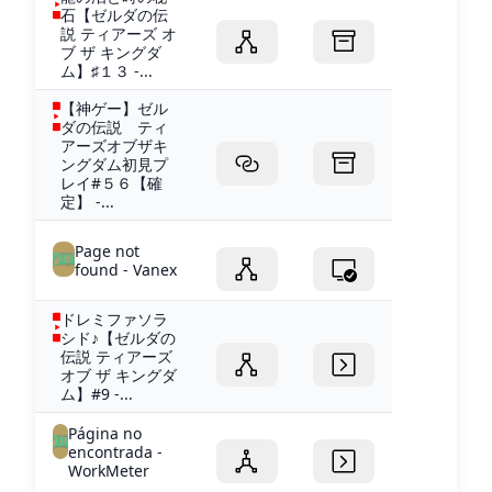
石【ゼルダの伝
説 ティアーズ オ
ブ ザ キングダ
ム】♯１３ -...
【神ゲー】ゼル
ダの伝説 ティ
アーズオブザキ
ングダム初見プ
レイ#５６【確
定】 -...
Page not
found - Vanex
ドレミファソラ
シド♪【ゼルダの
伝説 ティアーズ
オブ ザ キングダ
ム】#9 -...
Página no
encontrada -
WorkMeter