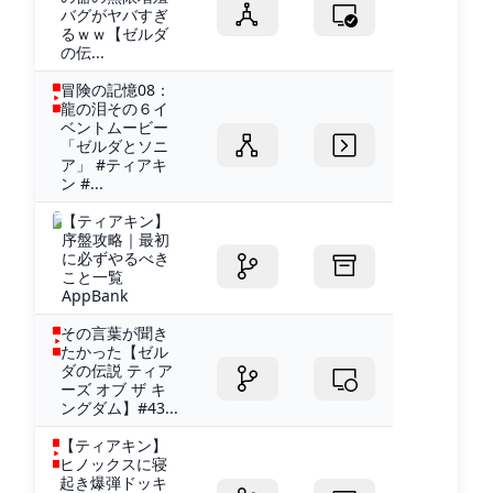
バグがヤバすぎ
るｗｗ【ゼルダ
の伝...
冒険の記憶08：
龍の泪その６イ
ベントムービー
「ゼルダとソニ
ア」 #ティアキ
ン #...
【ティアキン】
序盤攻略｜最初
に必ずやるべき
こと一覧
AppBank
その言葉が聞き
たかった【ゼル
ダの伝説 ティア
ーズ オブ ザ キ
ングダム】#43...
【ティアキン】
ヒノックスに寝
起き爆弾ドッキ