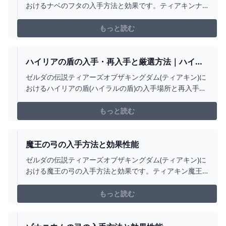
おけるナベのフタの入手方法と効果です。ティアキンナ
ベのフタの入手場所をはじめ、ナベのフタの効果や攻撃
力についても掲載しています。
もっと読む
ハイリアの盾の入手・再入手と厳選方法｜ハイラ
ルの盾
ゼルダの伝説ティアーズオブザキングダム(ティアキン)に
おけるハイリアの盾(ハイラルの盾)の入手場所と再入手・
厳選方法です。ティアキンハイリアの盾を再入手する方
法をはじめ、盾の厳選や壊れた際の修理方法をまで掲載
もっと読む
しています。
魔王の弓の入手方法と効果性能
ゼルダの伝説ティアーズオブザキングダム(ティアキン)に
おける魔王の弓の入手方法と効果です。ティアキン魔王
の弓の入手場所をはじめ、魔王の弓の効果や攻撃力につ
いても掲載しています。
もっと読む