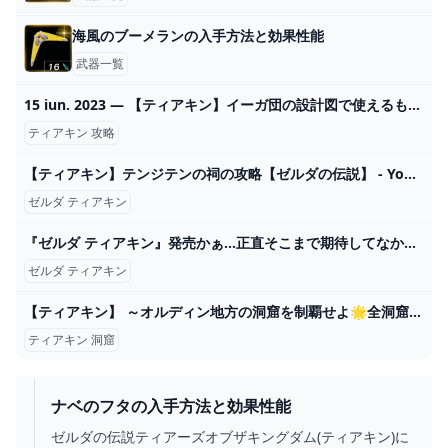
海風のブーメランの入手方法と効果性能
武器一覧
15 iun. 2023 — 【ティアキン】イーガ団の設計図で使えるものって何かある? 2024
ティアキン 攻略
【ティアキン】テンジテンの祠の攻略【ゼルダの伝説】 - YouTube
ゼルダ ティアキン
『ゼルダ ティアキン』発売かぁ…正直そこまで期待してなかったけど一応買うか…│SWITCH速報
ゼルダ ティアキン
【ティアキン】 ～オルディン地方の洞窟を制覇せよ🌟全洞窟発見目指す配信～ #67 【ゼルダの伝説ティアーズオブザキングダム】【TotK】 - YouTube
ティアキン 洞窟
ナベのフタの入手方法と効果性能
ゼルダの伝説ティアーズオブザキングダム(ティアキン)に