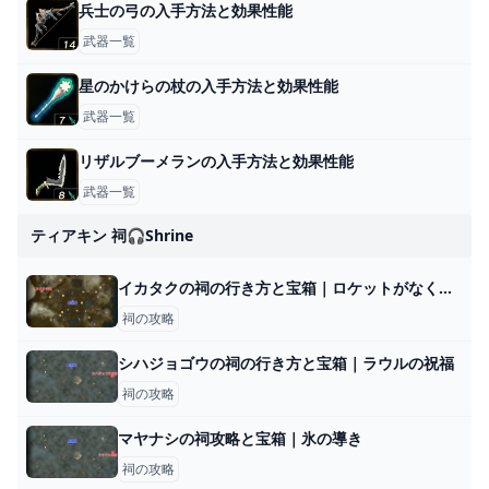
兵士の弓の入手方法と効果性能
武器一覧
星のかけらの杖の入手方法と効果性能
武器一覧
リザルブーメランの入手方法と効果性能
武器一覧
ティアキン 祠🎧shrine
イカタクの祠の行き方と宝箱｜ロケットがなくなったら？
祠の攻略
シハジョゴウの祠の行き方と宝箱｜ラウルの祝福
祠の攻略
マヤナシの祠攻略と宝箱｜氷の導き
祠の攻略