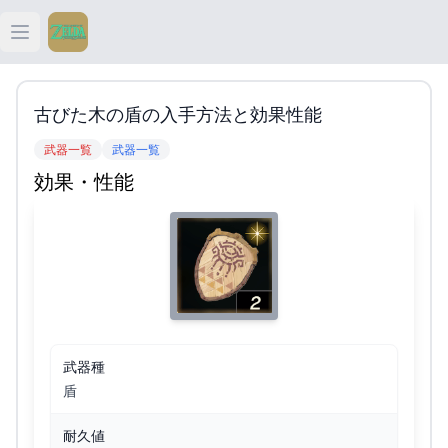
Open main menu
ティアキン
古びた木の盾の入手方法と効果性能
ティアキン 祠
武器一覧
武器一覧
効果・性能
ティアキン 武器
ティアキン 攻略
武器種
盾
耐久値