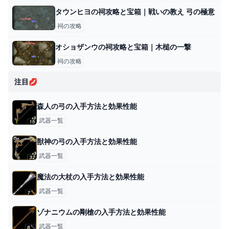
タウンヒヨの祠攻略と宝箱｜戦いの教え 弓の極意
祠の攻略
オショザンウの祠攻略と宝箱｜木槌の一撃
祠の攻略
注目💋
森人の弓の入手方法と効果性能
武器一覧
獣神の弓の入手方法と効果性能
武器一覧
魔法の大杖の入手方法と効果性能
武器一覧
ゾナニウムの剛槍の入手方法と効果性能
武器一覧