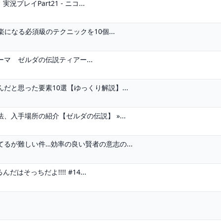
レイPart21 - ニコ...
になる必須級のテクニックを10個...
マ ゼルダの伝説ティアー...
と思った要素10選【ゆっくり解説】...
入手場所の紹介【ゼルダの伝説】 »...
るが難しい件…効率の良い賢者の意志の...
そっちだよ!!!! #14...