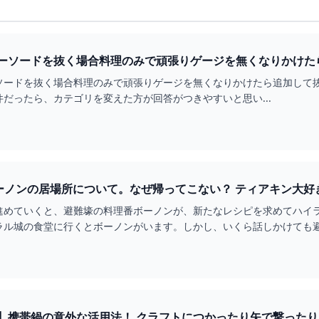
ソードを抜く場合料理のみで頑張りゲージを無くなりかけたら追...
抜く場合料理のみで頑張りゲージを無くなりかけたら追加して抜くことは可能ですか？ カテ
だったら、カテゴリを変えた方が回答がつきやすいと思い...
ティアキンNPC│ボーノンの居場所について。なぜ帰ってこ
進めていくと、避難壕の料理番ボーノンが、新たなレシピを求めてハイ
ラル城の食堂に行くとボーノンがいます。しかし、いくら話しかけても
携帯鍋の意外な活用法！ クラフトにつかったり矢で撃ったりと便利