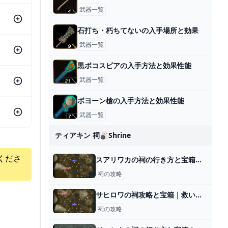
武器一覧
石打ち・朽ちてないの入手場所と効果
武器一覧
黒ボコスピアの入手方法と効果性能
武器一覧
ボヨーン槍の入手方法と効果性能
武器一覧
ティアキン 祠🎳shrine
くださ
スアリワカの祠の行き方と宝箱｜ラウルの祝福
祠の攻略
サヒロワの祠攻略と宝箱｜救いは天にあり
祠の攻略