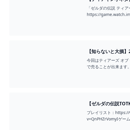
「ゼルダの伝説 ティア
https://game.wat
【知らないと大損】2
YOUTUBE
今回はティアーズ オブ
で売ることが出来ます。今作は
【ゼルダの伝説TOTK】瘴気を治
YOUTUBE
プレイリスト：https://www.
v=QnPHZrVomyI