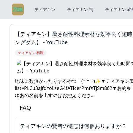
ティアキン
ティアキン 祠
ティアキン 武
【ティアキン】暑さ耐性料理素材を効率良く短時間
ングダム】 - YouTube
ティアキン 料理
地味に数無かったりするやつ！(ᐢ ˙꒳˙ ᐢ)✨▼ティアキン実況再生リス
list=PLCu3aJfqYoLzeG4fATIcerPmfXT
ゆあの名前を出すのはお控えくださ…
FAQ
ティアキンの賢者の遺志は何個ありますか？