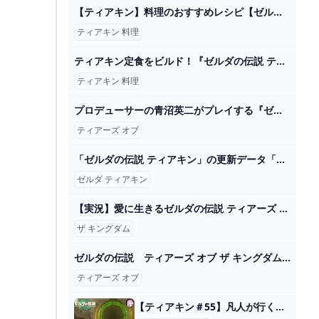
【ティアキン】料理のおすすめレシピ【ゼルダの伝説ティアーズオブザキングダム】｜ゲームエイト
ティアキン 料理
ティアキン定食をビルド！『ゼルダの伝説 ティアキン』でハイラルを走り回り、ミルク粥をすすり肉を喰らう―ハードコアゲーミング料理 インサイド
ティアキン 料理
プロデューサーの青沼英二がプレイする『ゼルダの伝説 ティアーズ オブ ザ キングダム』 - YouTube
ティアーズ オブ
「ゼルダの伝説 ティアキン」の更新データ「Ver. 1.2.0」が配信開始！ - GAME Watch
ゼルダ ティアキン
【実況】愛に生きるゼルダの伝説 ティアーズ オブ ザ キングダム part63 - YouTube
ザ キングダム
ゼルダの伝説 ティアーズ オブ ザ キングダム_始まりの空島100%RTA_42分37秒 - YouTube
ティアーズ オブ
【ティアキン＃55】凡人が行く龍泪旅 - ニコニコ動画