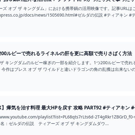
ーズ オブ ザ キングダム」における携帯鍋の活用映像です。記事URLは
ch.impress.co.jp/docs/news/1505690.html#ゼルダの伝説 #テ
00ルピーで売れるライネルの肝を更に高額で売りさばく方法【ゼ
 ザ キングダムのルピー稼ぎの一部を紹介します。1つ200ルピーで
ブレス オブ ザ ワイルドと違いドラゴンの角の乱獲は出来ないのでこの方法が有効です。
す料理 最大HPを戻す 攻略 PART92 #ティアキン #ゼルダの伝説 #TOTK #TEARSOF
youtube.com/playlist?list=PL68qts7rLts6d-2T4gRkr1ZBGrD_f0
ゲーム名：ゼルダの伝説 ティアーズ オブ ザ キングダムダウ...