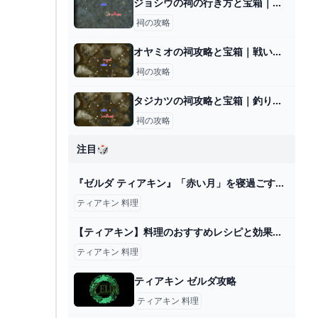
ジョシウの祠の行き方と宝箱｜ラウルの祝福
祠の攻略
オヤミオの祠攻略と宝箱｜戦いの教え 投げの極意
祠の攻略
タジカツの祠攻略と宝箱｜釣り合うかたち
祠の攻略
注目🎲
『ゼルダ ティアキン』「赤い月」を寝過ごすなんて、もったいない！ 実は料理が“大成功”になるボーナスタイム 9枚目の写真・画像 インサイド
ティアキン 料理
【ティアキン】料理のおすすめレシピと効果【ゼルダの伝説ティアーズオブザキングダム】 ティアキン（ゼルダの伝説ティアーズオブザキングダム）攻略wiki - ゲーム乱舞
ティアキン 料理
ティアキン ゼルダ攻略
ティアキン 料理