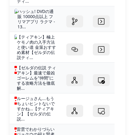
ティ...
ハッシュ! DVDの通
販 10000点以上 フ
リマアプリ ラクマ -
13...
【ティアキン】極上
ケモノ肉の入手方法
と使い道 金策おすす
め素材【ゼルダの伝
説ティ...
【ゼルダの伝説 ティ
アキン】最速で最凶
ゴーレムを”仲間”に
する攻略方法を徹底
解...
ルージュさん...もう
ちょいヒントないで
すかね...【ティアキ
ン】【ゼルダの伝
説...
雷雲でわかりづらい
ジョクウの祠と賢者