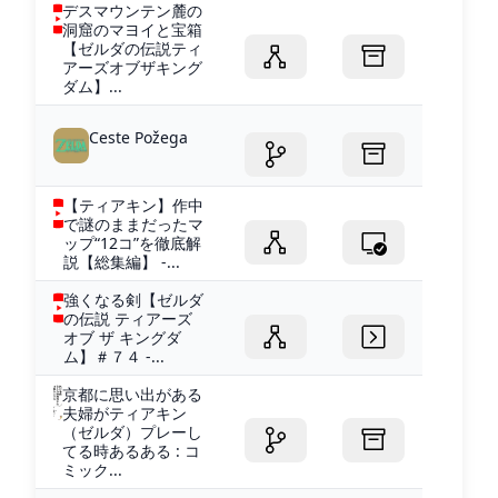
デスマウンテン麓の
洞窟のマヨイと宝箱
【ゼルダの伝説ティ
アーズオブザキング
ダム】...
Ceste Požega
【ティアキン】作中
で謎のままだったマ
ップ“12コ”を徹底解
説【総集編】 -...
強くなる剣【ゼルダ
の伝説 ティアーズ
オブ ザ キングダ
ム】＃７４ -...
京都に思い出がある
夫婦がティアキン
（ゼルダ）プレーし
てる時あるある : コ
ミック...