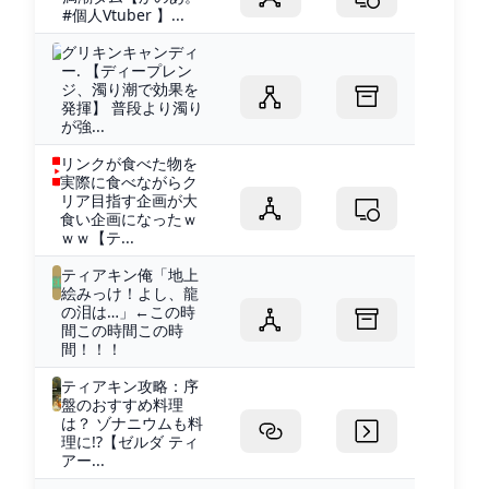
#個人Vtuber 】...
グリキンキャンディ
ー. 【ディープレン
ジ、濁り潮で効果を
発揮】 普段より濁り
が強...
リンクが食べた物を
実際に食べながらク
リア目指す企画が大
食い企画になったｗ
ｗｗ【テ...
ティアキン俺「地上
絵みっけ！よし、龍
の泪は…」←この時
間この時間この時
間！！！
ティアキン攻略：序
盤のおすすめ料理
は？ ゾナニウムも料
理に!?【ゼルダ ティ
アー...