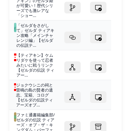
アキン』のゼルダ姫
が可愛い！歴代シリ
ーズでも激レアな
「ショー...
「ゼルダをさがし
て」ゼルダ ティアキ
ン攻略「メインチャ
レンジ編」【ゼルダ
の伝説テ...
【ティアキン】ケム
リダケを使って忍者
みたいに戦うリンク
【ゼルダの伝説 ティ
アー...
ジョクウシニの祠と
雷鳴の島の賢者の遺
志、宝箱、コログ
【ゼルダの伝説ティ
アーズオブ...
ファミ通書籍編集部/
ゼルダの伝説 ティア
ーズ・オブ・ザ・キ
ングダム・パーフェ