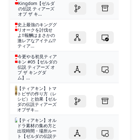
Kingdom【ゼルダ
の伝説 ティアーズ
オブ ザ キ...
史上最強のキンググ
リオークを討伐せ
よ!!報酬はまさかの
激レアなアイテム!?
ティア...
今更やる初見ティア
キン #05【ゼルダの
伝説 ティアーズ オ
ブ ザ キングダ
ム】...
【ティアキン】トマ
トピザの作り方（レ
シピ）と効果【ゼル
ダの伝説ティアーズ
オブザキ...
【ティアキン】オル
ドラ素材の集め方と
出現時間・場所ルー
ト【ゼルダの伝説テ