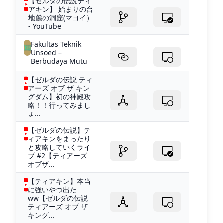
【ゼルダの伝説ティ
アキン】 始まりの台
地麓の洞窟(マヨイ）
- YouTube
Fakultas Teknik
Unsoed –
Berbudaya Mutu
【ゼルダの伝説 ティ
アーズ オブ ザ キン
グダム】初の神殿攻
略！！行ってみまし
ょ...
【ゼルダの伝説】テ
ィアキンをまったり
と攻略していくライ
ブ #2【ティアーズ
オブザ...
【ティアキン】本当
に強いやつ出た
ww【ゼルダの伝説
ティアーズ オブ ザ
キング...