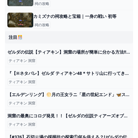
祠の攻略
カミズナの祠攻略と宝箱｜一身の戦い 初等
祠の攻略
注目🎊
ゼルダの伝説【ティアキン】洞窟の場所が簡単に分かる方法!! マヨイの落とし物見つけるのが楽になるかも？ - YouTube
ティアキン 洞窟
『【※ネタバレ】ゼルダ ティアキン48＊サトリ山に行ってきた』
ティアキン 洞窟
【エルデンリング】🌕月の王女ラニ「星の世紀エンド」🦋ストーリー完全初見🦋《ELDEN RING​》Ranni Story #50 初心者 攻略 DLC発売迄クリアへ！探索・NPCイベント - YouTube
ティアキン 洞窟
洞窟の最奥にコログ発見！！【ゼルダの伝説ティアーズオブザキングダム】#ティアキン - YouTube
ティアキン 洞窟
【#376】石切り場の採掘抗の探索①何を供える？[ゼルダの伝説 ティアーズ オブ ザ キングダム] - YouTube