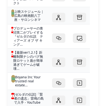
クト
上映スケジュール｜
広島の映画館八丁
座・サロンシネマ
プロデューサーの青
沼英二がプレイする
『ゼルダの伝説 テ
ィアーズ オブ ザ キ
ング...
【最新ver1.2.1】距
離制限ナシのバグ無
限ロケット盾が簡単
過ぎてゲームが破
壊...
Boyana Inc Your
trusted real
estate...
[ゼルダの伝説]「賢
者の遺志」雷鳴の島
で入手 - YouTube