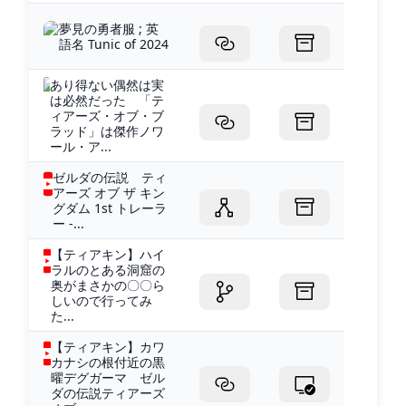
夢見の勇者服 ; 英
語名 Tunic of 2024
あり得ない偶然は実
は必然だった 「テ
ィアーズ・オブ・ブ
ラッド」は傑作ノワ
ール・ア...
ゼルダの伝説 ティ
アーズ オブ ザ キン
グダム 1st トレーラ
ー -...
【ティアキン】ハイ
ラルのとある洞窟の
奥がまさかの〇〇ら
しいので行ってみ
た...
【ティアキン】カワ
カナシの根付近の黒
曜デグガーマ ゼル
ダの伝説ティアーズ