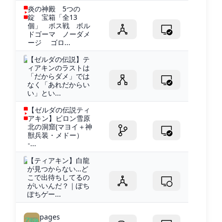
炎の神殿 5つの
錠 宝箱「全13
個」 ボス戦 ボル
ドゴーマ ノーダメ
ージ ゴロ...
【ゼルダの伝説】テ
ィアキンのラストは
「だからダメ」では
なく「あれだからい
い」とい...
【ゼルダの伝説ティ
アキン】ビロン雪原
北の洞窟(マヨイ＋神
獣兵装・メドー）
-...
【ティアキン】白龍
が見つからない…ど
こで出待ちしてるの
がいいんだ？｜ぽち
ぽちゲー...
pages