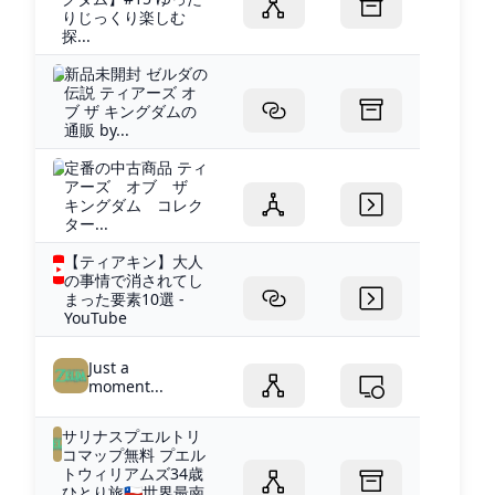
りじっくり楽しむ
探...
新品未開封 ゼルダの
伝説 ティアーズ オ
ブ ザ キングダムの
通販 by...
定番の中古商品 ティ
アーズ オブ ザ
キングダム コレク
ター...
【ティアキン】大人
の事情で消されてし
まった要素10選 -
YouTube
Just a
moment...
サリナスプエルトリ
コマップ無料 プエル
トウィリアムズ34歳
ひとり旅🇨🇱世界最南