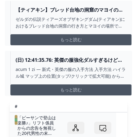
【ティアキン】ブレッド台地の洞窟のマヨイの場
所と行き方【ゼルダの伝説ティアーズオブザキン
ゼルダの伝説ティアーズオブザキングダム(ティアキン)に
グダム】 - ゲームウィズ
おけるブレッド台地の洞窟の行き方とマヨイの場所で
す。ティアキンブレッド台地の洞窟のマヨイの場所やマ
ップ位置をはじめ、行く方法や宝箱(防具)の情報などを掲
もっと読む
載しています。
(日) 12:41:35.76: 英傑の服強化ダルすぎるけど他
に防御力高い服ある？ACUM 5 ZILE 2024
acum 1 zi — 新式・英傑の服の入手方法 入手方法 ハイラ
ル城 マップ上の位置(タップ/クリックで拡大可能) から北
東へ飛び、ハイラル城 本丸を目指します。5 iun. 2023 —
新式英傑の服は、監視砦の北にあるハイラル城内で入手
もっと読む
可能です。ハイラル城は空中に浮いているため、監視砦
にある鳥望台を使って飛んだ後に、パラセールを
#
「ビーサンで登山は
楽勝♪」リフト係員
からの忠告を無視し
た20代男性の末...