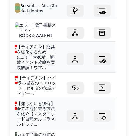
Beeable – Atração
de talentos
エラー│電子書籍ス
トア -
BOOK☆WALKER
【ティアキン】防具
を強化するため
に…！「大妖精」解
放イベント攻略を実
践解説！ウマ...
【ティアキン】ハイ
ラル城西のイエロッ
ク ゼルダの伝説テ
ィアー...
【知らないと後悔】
全ての龍に乗る方法
を紹介【マスターソ
ード白龍オルドラネ
ルドラフ...
カエデ半島の洞窟の