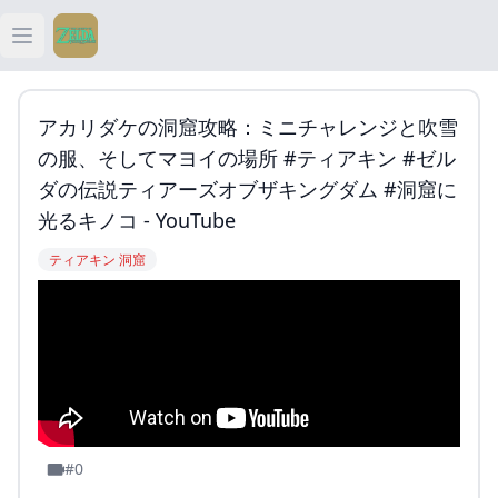
Open main menu
ティアキン
アカリダケの洞窟攻略：ミニチャレンジと吹雪
ティアキン 祠
の服、そしてマヨイの場所 #ティアキン #ゼル
ダの伝説ティアーズオブザキングダム #洞窟に
ティアキン 武器
光るキノコ - YouTube
ティアキン 洞窟
ティアキン 攻略
#0