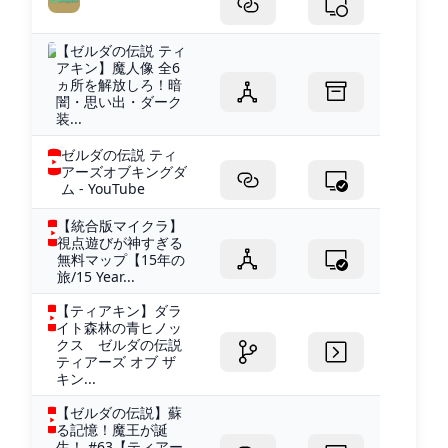
【ゼルダの伝説 ティ
アキン】魔人像 全6
ヵ所を解放しろ！暗
闇・思い出・ダーク
装...
ゼルダの伝説 ティ
アーズオブキングダ
ム - YouTube
【統合版マイクラ】
視点遊びが神すぎる
無料マップ【15年の
旅/15 Year...
【ティアキン】ダラ
イト森林の青ヒノッ
クス ゼルダの伝説
ティアーズ オブ ザ
キン...
【ゼルダの伝説】蘇
る記憶！魔王が誕
生！ #63【ティアー