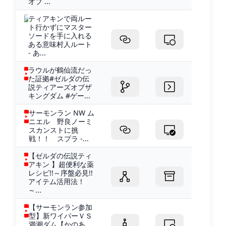
オブ ...
ティアキンで両ルー
ト行かずにマスター
ソードを手に入れる
ある意味村人ルート
- あ...
ラウルが鶴仙流だっ
た証拠#ゼルダの伝
説ティアーズオブザ
キングダム #ゲー...
サーモンラン NW ム
ニエル 野良ノーミ
スカンストに挑
戦！！ スプラ -...
【ゼルダの伝説ティ
アキン 】超便利な薬
レシピ!!～序盤必見!!
アイテム活用法！
～...
【サーモンラン参加
型】新ワイパーＶＳ
満潮ダム【かのあ。