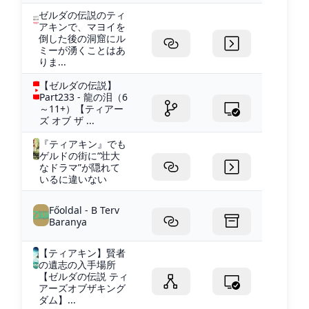
ゼルダの伝説のティ
アキンで、マヨイを
倒した後の洞窟にル
ミーが湧くことはあ
りま...
【ゼルダの伝説】
Part233 - 龍の泪（6
～11+）【ティアー
ズ オブ ザ ...
『ティアキン』でも
ゲルドの街に“壮大
なドラマ”が隠れて
いるに違いない
Főoldal - B Terv
Baranya
【ティアキン】賢者
の遺志の入手場所
【ゼルダの伝説 ティ
アーズオブザキング
ダム】...