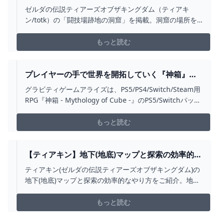
イテム【ゼルダの伝説ティアーズオブザキングダ
ゼルダの伝説ティアーズオブザキングダム（ティアキ
ム】 - 神ゲー攻略
ン/totk）の「闘技場跡地の洞窟」を掲載。洞窟の場所を
はじめ、入手できるアイテムや資源などについても紹介
しています。
もっと読む
プレイヤーの手で世界を開拓していく『神箱』の
探索。断片化された土地を修復しながら町やダン
グラビティゲームアライズは、PS5/PS4/Switch/Steam用
ジョンを探すのが面白い【特集第2回】 - 電撃オン
RPG『神箱 - Mythology of Cube -』のPS5/Switchパッケ
ライン
ージ版の予約受付を開始しました。
もっと読む
【ティアキン】地下(地底)マップと探索の効率的な
やり方【ゼルダの伝説ティアーズオブザキングダ
ティアキン(ゼルダの伝説ティアーズオブザキングダム)の
ム】 - アルテマ
地下(地底)マップと探索の効率的なやり方をご紹介。地下
への行き方と戻り方、ポゥ集めや魔人像のアイテム交換
などできることも記載しています。
もっと読む