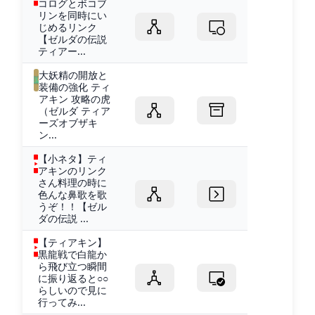
コログとボコブ
リンを同時にい
じめるリンク
【ゼルダの伝説
ティアー...
大妖精の開放と
装備の強化 ティ
アキン 攻略の虎
（ゼルダ ティア
ーズオブザキ
ン...
【小ネタ】ティ
アキンのリンク
さん料理の時に
色んな鼻歌を歌
うぞ！！【ゼル
ダの伝説 ...
【ティアキン】
黒龍戦で白龍か
ら飛び立つ瞬間
に振り返ると○○
らしいので見に
行ってみ...