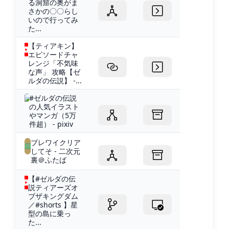
る洞窟の奥がま
さかの〇〇らし
いので行ってみ
た...
【ティアキン】
エピソードチャ
レンジ「不気味
な声」 攻略【ゼ
ルダの伝説】 -...
#ゼルダの伝説
の人気イラスト
やマンガ（5万
件超） - pixiv
ブレワイクリア
してそ - 二次元
裏＠ふたば
【#ゼルダの伝
説ティアーズオ
ブザキングダム
／#shorts 】星
型の島に乗っ
た...