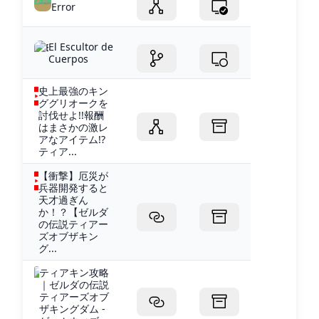
Error
El Escultor de
Cuerpos
史上最強のキン
ググリオークを
討伐せよ!!報酬
はまさかの激レ
アなアイテム!?
ティア...
【衝撃】厄災が
兵器開発すると
天才過ぎん
か！？【ゼルダ
の伝説ティアー
ズオブザキン
グ...
ティアキン攻略
｜ゼルダの伝説
ティアーズオブ
ザキングダム -