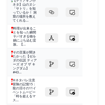
【ティアキン小
ネタ】山のヌシ
「サトリ」を知
っているか！ 洞
窟の場所を教え
てくれる...
料理が出来るこ
とを知った瞬間
ヤバすぎる物を
鍋にぶち込む蛮
族。【...
その言葉が聞き
たかった【ゼル
ダの伝説 ティア
ーズ オブ ザ キ
ングダム】
#43...
※ネタバレ注意
冒険の記憶15：
龍の泪その11イ
ベントムービー
「時を超えるマ
ス...