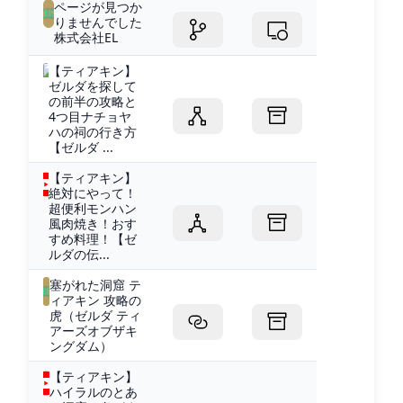
ページが見つか
りませんでした
株式会社EL
【ティアキン】
ゼルダを探して
の前半の攻略と
4つ目ナチョヤ
ハの祠の行き方
【ゼルダ ...
【ティアキン】
絶対にやって！
超便利モンハン
風肉焼き！おす
すめ料理！【ゼ
ルダの伝...
塞がれた洞窟 テ
ィアキン 攻略の
虎（ゼルダ ティ
アーズオブザキ
ングダム）
【ティアキン】
ハイラルのとあ