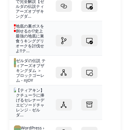
で完全解説【ゼ
ルダの伝説ティ
アーズオブザキ
ングダ...
地底の裏ボスを
倒せるか!?史上
最強の地底に巣
食うキンググリ
オークを討伐せ
よ!!テ...
ゼルダの伝説 テ
ィアーズオブザ
キングダム ＞
ブロックゴーレ
ム - nJOY
【ティアキン】
クチューラに捧
げるセレナーデ
エピソードチャ
レンジ - ゼル
ダ...
WordPress ›