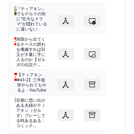
『ティアキン』
でもゲルドの街
に“壮大なドラ
マ”が隠れている
に違いない
洞窟から出てく
るキースの群れ
を殲滅すれば目
玉が大量に手に
入るのか【ゼル
ダの伝説テ...
【ティアキン
#43-2】三半規
管やられてもや
るよ - YouTube
京都に思い出が
ある夫婦がティ
アキン（ゼル
ダ）プレーして
る時あるある :
コミック...