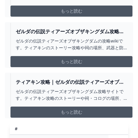
入手方法まで詳しく掲載しています。
もっと読む
ゼルダの伝説ティアーズオブザキングダム攻略｜
ティアキン - アルテマ
ゼルダの伝説ティアーズオブザキングダムの攻略wikiで
す。ティアキンのストーリー攻略や祠の場所、武器と防
具のデータベース、おすすめスクラビルドやマップ情報
を紹介しています。
もっと読む
ティアキン攻略｜ゼルダの伝説ティアーズオブザ
キングダム - ゲームウィズ
ゼルダの伝説ティアーズオブザキングダム攻略サイトで
す。ティアキン攻略のストーリーや祠・コログの場所、
武器・装備の入手方法やボス情報など、ゼルダの伝説テ
ィアーズオブザキングダムの攻略情報をぜひご活用下さ
もっと読む
い。
#