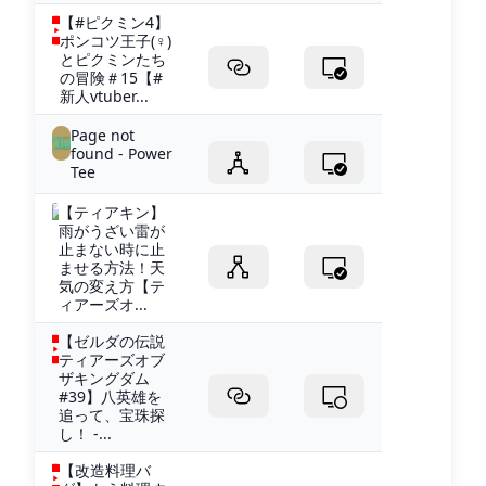
【#ピクミン4】
ポンコツ王子(♀)
とピクミンたち
の冒険＃15【#
新人vtuber...
Page not
found - Power
Tee
【ティアキン】
雨がうざい雷が
止まない時に止
ませる方法！天
気の変え方【テ
ィアーズオ...
【ゼルダの伝説
ティアーズオブ
ザキングダム
#39】八英雄を
追って、宝珠探
し！ -...
【改造料理バ