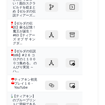
い！面白スクラ
ビルドを総まと
め【ゼルダの伝
説ティアーズ...
【ゼルダの伝
説】蘇る記憶！
魔王が誕生！
#63【ティアー
ズ オブ ザ キン
グダ...
【ゼルダの伝説
totk】#２６ コ
ログのミ１００
０コ集める。 の
んびり実況 ～
ハ...
ティアキン初見
プレイ１６ -
YouTube
【ティアキン】
のブループリン
トに登録できる