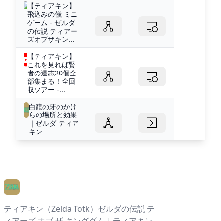
【ティアキン】
飛込みの儀 ミニ
ゲーム - ゼルダ
の伝説 ティアー
ズオブザキン...
【ティアキン】
これを見れば賢
者の遺志20個全
部集まる！全回
収ツアー -...
白龍の牙のかけ
らの場所と効果
｜ゼルダ ティア
キン
ティアキン（Zelda Totk）ゼルダの伝説 テ
ィアーズ オブ ザ キングダム | ティアキン