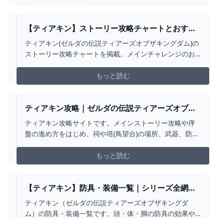
【ティアキン】ストーリー攻略チャートとおすす
め順番【ゼルダの伝説ティアーズオブザキングダ
ティアキン(ゼルダの伝説ティアーズオブザキングダム)の
ム】 - アルテマ
ストーリー攻略チャートを掲載。メインチャレンジのお
すすめ攻略順番とポイントをまとめています。
もっと読む
ティアキン攻略｜ゼルダの伝説ティアーズオブザ
キングダム - 神ゲー攻略
ティアキン攻略サイトです。メインストーリー攻略や序
盤の進め方をはじめ、祠や塔(鳥望台)の場所、武器、防具
などのデータまで掲載しているので、ゼルダの伝説ティ
アーズオブザキングダムを攻略する際の参考にどうぞ！
もっと読む
【ティアキン】防具・装備一覧｜シリーズ全網羅
【ゼルダの伝説ティアーズオブザキングダム】｜
ティアキン（ゼルダの伝説ティアーズオブザキングダ
ゲームエイト
ム）の防具・装備一覧です。頭・体・脚の防具の効果や