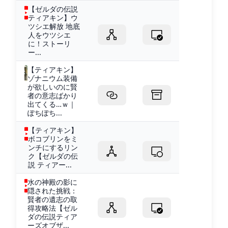
【ゼルダの伝説
ティアキン】ウ
ツシエ解放 地底
人をウツシエ
に！ストーリ
ー...
【ティアキン】
ゾナニウム装備
が欲しいのに賢
者の意志ばかり
出てくる…ｗ｜
ぽちぽち...
【ティアキン】
ボコブリンをミ
ンチにするリン
ク【ゼルダの伝
説 ティアー...
水の神殿の影に
隠された挑戦：
賢者の遺志の取
得攻略法【ゼル
ダの伝説ティア
ーズオブザ...