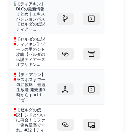
【ティアキン】
DLCの最新情報
まとめ｜エキス
パンションパス
【ゼルダの伝説
ティアー...
【ゼルダの伝説
ティアキン】ゾ
ーラの里のシド
攻略【ゼルダの
伝説ティアーズ
オブザキン...
【ティアキン】
ラスボスまで一
気に攻略！最速
生放送 発売後0
時から part１
『ゼ...
【ゼルダの伝
説】シドとつい
に再会！ミファ
ー像も最高です
わ。#32【ティ