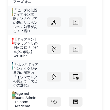
アーズ オ...
『ゼルダの伝説
ティアキン攻
略』ゾナウギア
の鍋にサスペン
ション効果があ
る！？盾ロ...
【ティアキン】
マヤウメキサの
祠の攻略法【ゼ
ルダの伝説】 -
YouTube
『ゼルダ ティア
キン』ククジャ
谷西の洞窟内
「イウンオロク
の祠」で「大と
小の選択」...
Page not
found Admin
Telecom
Academy