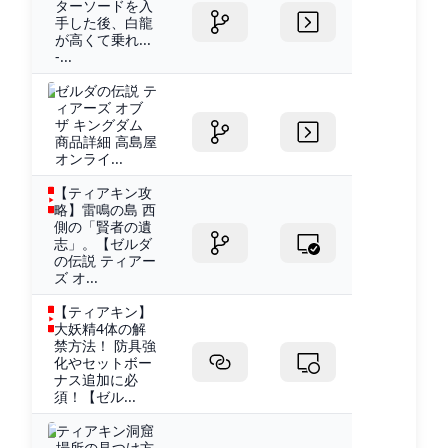
ターソードを入
手した後、白龍
が高くて乗れ...
-...
ゼルダの伝説 テ
ィアーズ オブ
ザ キングダム
商品詳細 高島屋
オンライ...
【ティアキン攻
略】雷鳴の島 西
側の「賢者の遺
志」。【ゼルダ
の伝説 ティアー
ズ オ...
【ティアキン】
大妖精4体の解
禁方法！ 防具強
化やセットボー
ナス追加に必
須！【ゼル...
ティアキン洞窟
場所の見つけ方