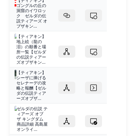
【ティアキン】
ゴングルの丘の
洞窟のイワロッ
ク ゼルダの伝
説ティアーズ オ
ブザキン...
【ティアキン】
地上絵（龍の
泪）の順番と場
所一覧【ゼルダ
の伝説ティアー
ズオブザキン...
【ティアキン】
シーザに捧げる
セレナーデの攻
略と報酬【ゼル
ダの伝説ティア
ーズオブザ...
ゼルダの伝説 テ
ィアーズ オブ
ザ キングダム
商品詳細 高島屋
オンライ...