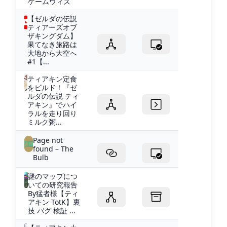
ゲームウィズ
【ゼルダの伝説
ティアーズオブ
ザキングダム】
果てなき旅路は
大地から大空へ
#1【...
ティアキン定食
をビルド！『ゼ
ルダの伝説 ティ
アキン』でハイ
ラルを走り回り
ミルク粥...
Page not
found – The
Bulb
謎のマップにつ
いての研究報告
By猛者様【ティ
アキン TotK】裏
技 バグ 検証 ...