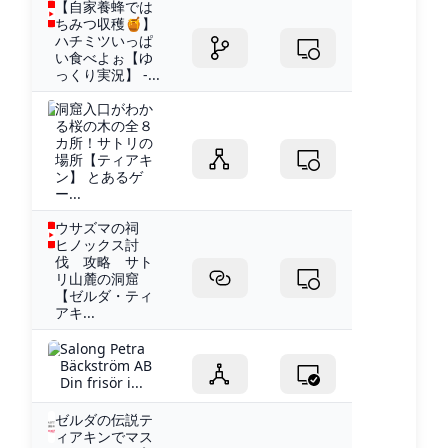
【自家養蜂では
ちみつ収穫🍯】
ハチミツいっぱ
い食べよぉ【ゆ
っくり実況】 -...
洞窟入口がわか
る桜の木の全８
カ所！サトリの
場所【ティアキ
ン】 とあるゲ
ー...
ウサズマの祠
ヒノックス討
伐 攻略 サト
リ山麓の洞窟
【ゼルダ・ティ
アキ...
Salong Petra
Bäckström AB
Din frisör i...
ゼルダの伝説テ
ィアキンでマス