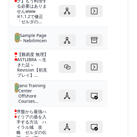
グ】もう料理す
る必要はありま
せんwww
※1.1.2で修正
「ゼルダの...
Sample Page
– Nebilimcen
【難易度 無理】
ASTLIBRA ～生
きた証～
Revision【初見
プレイ】...
Jano Training
Center
Offshore
Courses...
序盤から最強ハ
イリアの盾を入
手する方法 ハ
イラル城 攻
略 ゼルダの伝