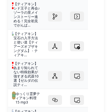
【ティアキン】
シド王子と再会♪
ゾーラの里メイ
ンストーリー進
める！完全初見
でがんば...
【ティアキン】
宝石の入手方法
と使い道【ティ
アーズオブザキ
ングダム】 - テ
ィアキ...
【ティアキン】
あまり知られて
ない特殊効果が
強すぎる武器10
選【ゼルダの伝
説ティ...
ゆっくり霊夢テ
ィアキン料理
15 mp3
【ティアキン】