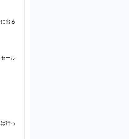
外に出る
ラセール
れば行っ