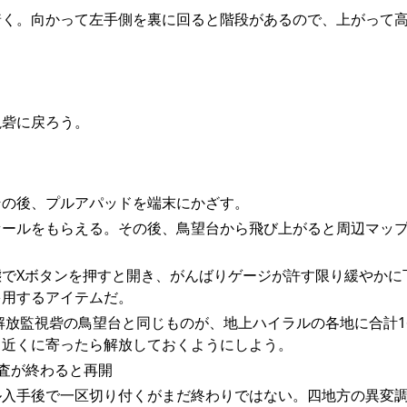
着く。向かって左手側を裏に回ると階段があるので、上がって
視砦に戻ろう。
その後、プルアパッドを端末にかざす。
セールをもらえる。その後、鳥望台から飛び上がると周辺マッ
でXボタンを押すと開き、がんばりゲージが許す限り緩やかに
多用するアイテムだ。
放監視砦の鳥望台と同じものが、地上ハイラルの各地に合計1
、近くに寄ったら解放しておくようにしよう。
調査が終わると再開
ル入手後で一区切り付くがまだ終わりではない。四地方の異変