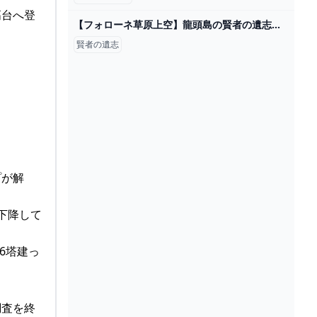
高台へ登
【フォローネ草原上空】龍頭島の賢者の遺志の取得攻略法【ゼルダの伝説ティアーズオブザキングダム】 - YouTube
賢者の遺志
プが解
下降して
6塔建っ
調査を終