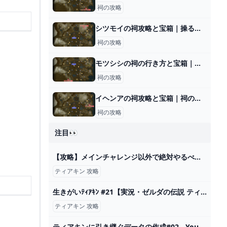
祠の攻略
シツモイの祠攻略と宝箱｜操るもの
祠の攻略
モツシシの祠の行き方と宝箱｜ラウルの祝福
祠の攻略
イヘンアの祠攻略と宝箱｜祠の入り方
祠の攻略
注目👀
【攻略】メインチャレンジ以外で絶対やるべきイベント9選【ゼルダの伝説ティアーズオブザキングダム/ティアキン】【ゆっくり解説】 - YouTube
ティアキン 攻略
生きがいﾃｨｱｷﾝ #21【実況・ゼルダの伝説 ティアーズオブザキングダム】 - YouTube
ティアキン 攻略
ティアキンに引き継ぐデータの作成#02 - YouTube