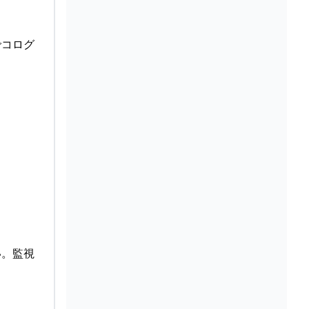
でコログ
い。監視