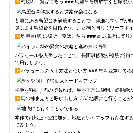
▶祠攻略一覧はこちら ### 鳥望台を解放すると探索
各地にある鳥望台を解放することで、詳細なマップが
際はまず鳥望台を目指そう。また祠と同じくワープポ
▶鳥望台(塔)の場所一覧はこちら ### 高い場所に登
パラセールを入手したことで、長距離移動が格段に楽
で飛行しよう。
▶パラセールの入手方法と使い方 ### 馬を登録して
平地を移動するのであれば、馬が非常に便利。監視砦
▶馬の捕まえ方と呼び出し方 ### 地底にも行くことが
本作では地上・空に加え、地底というマップも存在す
てみよう。
コログのミでポーチを増やそう