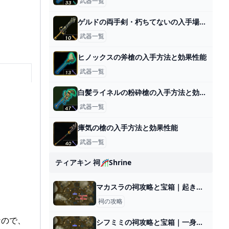
武器一覧
ゲルドの両手剣・朽ちてないの入手場所と効果
武器一覧
ヒノックスの斧槍の入手方法と効果性能
武器一覧
白髪ライネルの粉砕槍の入手方法と効果性能
武器一覧
瘴気の槍の入手方法と効果性能
武器一覧
ティアキン 祠🎢shrine
マカスラの祠攻略と宝箱｜起き上がるもの
祠の攻略
なので、
シフミミの祠攻略と宝箱｜一身の戦い 水流