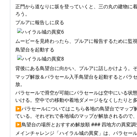
正門から道なりに坂を登っていくと、三の丸の建物に
ろう。
プルアに報告しに戻る
ムービーを見終わったら、プルアに報告するために監
鳥望台を起動する
背後にある鳥望台に向かい、プルアに話しかけよう。
マップ解放＆パラセール入手鳥望台を起動するとパラ
放。
パラセールで滑空が可能にパラセールは空中にいる状態
いける。空中での移動や着地ダメージをなくしたりと
▶パラセールについてはこちら各地の鳥望台でマップ解
ている。それぞれで各地域のマップが解放されるので
▶鳥望台の場所とおすすめ解放順 ### 四地方の異変
メインチャレンジ「ハイラル城の異変」は、パラセー