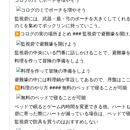
監視砦には、武器・盾・弓のポーチを大きくしてくれる
のミを集めてポックリンに持っていこう。
▶コログの実の場所まとめ ### 監視砦で避難壕を開け
監視砦の中央にいる門番に話しかけることで、避難壕
料理を作って冒険の準備をしよう
避難壕の中には料理鍋が常設してあるので、序盤はこ
▶料理のやり方 #### 無料のベッドで寝ることが可能
ベッドで眠るとゲーム内時間を変更できる他、ハート
砦に寄った際にハートが減っている場合は、ベッドで
監視砦で防具を買うのはおすすめしない