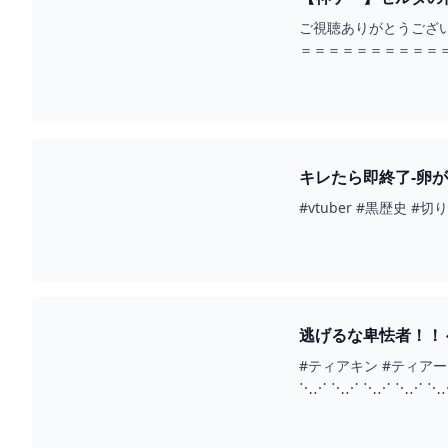
ご視聴ありがとうござ
＝＝＝＝＝＝＝＝＝＝＝＝＝＝
キレたら即終了-卵が冒
逃げるな卑怯者！！～
#ティアキン #ティアー
⋱⋰ ⋱⋰ ⋱⋰ ⋱⋰ ⋱⋰