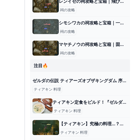
レンイゼの祠攻略と宝箱｜飛び立つかたち
祠の攻略
シモシワカの祠攻略と宝箱｜一身の戦い 暗闇
祠の攻略
マヤチノウの祠攻略と宝箱｜固定するもの
祠の攻略
注目🔥
ゼルダの伝説 ティアーズオブザキングダム 序盤からできる効率の良い金策 hyperTsブログ
ティアキン 料理
ティアキン定食をビルド！『ゼルダの伝説 ティアキン』でハイラルを走り回りミルク粥をすすり肉を喰らう―ハードコアゲーミング料理第11回 Game*Spark - 国内・海外ゲーム情報サイト
ティアキン 料理
【ティアキン】究極の料理…？の発生場所とやり方【ゼルダの伝説ティアーズオブザキングダム】 - 神ゲー攻略
ティアキン 料理