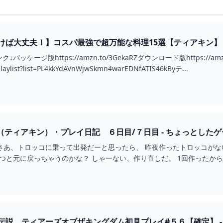
ば大丈夫！】コスパ最強で超万能な料理15選【ティアキン】 - 
ッケージ版https://amzn.to/3GekaRZダウンロード版https://
playlist?list=PL4kkYdAVnWjwSkmn4warEDNfATIS46kByテ...
K（ティアキン）・プレイ日記 ６日目/７日目 - ちょっとした
 さあ、トロッコに乗って出発だーと思ったら、 昨夜作ったトロッコがな
経つと元に戻っちゃうのかな？ しゃーない、作り直しだ。 1回作ったか
の洞窟だって。 洞窟へ行くといいと言われたのはさっきの（岸辺の洞…
説 ティアーズオブザキングダム初見プレイ#５６【確定】 - Y