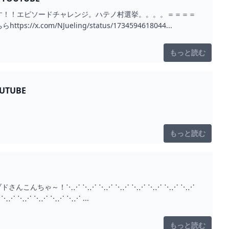
す！！エピソードチャレンジ。ハテノ村選挙。。。。＝＝＝＝
/NJueling/status/1734594618044...
もっと読む
TUBE
もっと読む
ブドさんこんちゃ～！⋱⋰ ⋱⋰ ⋱⋰ ⋱⋰ ⋱⋰ ⋱⋰ ⋱⋰ ⋱⋰
⋱⋰ ⋱⋰ ⋱⋰ ⋱⋰ ⋱⋰ ...
もっと読む