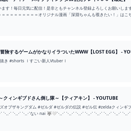
います！毎日元気に配信！是非ともチャンネル登録よろしくお願いしま
＝＝＝＝＝＝オリジナル漫画「深淵ちゃんも覗きたい！」はこちらhttps://x.com
険するゲームがかなりイラついたWWW【LOST EGG】 - YOU
#vtuber #黒歴史 #切り抜き #shorts ｌすごい新人Vtuberｌ
クィンギブドさん倒し隊～【ティアキン】 - YOUTUBE
ズオブザキングダム #ゼルダ #ゼルダの伝説 #ゼル伝 #zeldaクィンギ
 ⋱⋰ ⋱⋰ ⋱⋰ない nai 🐺🤍⋱⋰ ⋱⋰ ⋱⋰ ⋱⋰ ⋱⋰ ⋱⋰ ⋱⋰ ⋱⋰ 