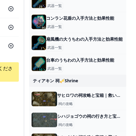
武器一覧
コンラン花盾の入手方法と効果性能
武器一覧
扇風機の大うちわの入手方法と効果性能
武器一覧
台車のうちわの入手方法と効果性能
くださ
武器一覧
ティアキン 祠🎺shrine
サヒロワの祠攻略と宝箱｜救いは天にあり
祠の攻略
シハジョゴウの祠の行き方と宝箱｜ラウルの祝福
祠の攻略