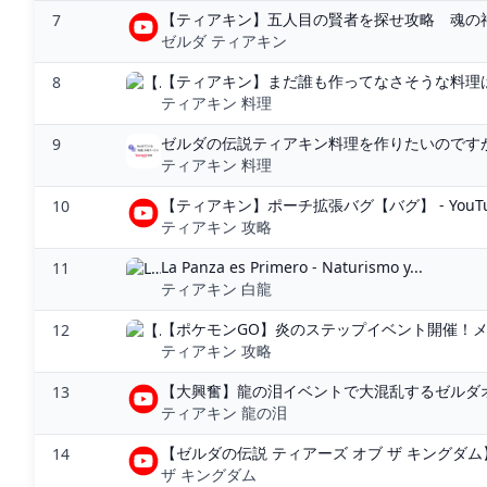
【ティアキン】五人目の賢者を探せ攻略 魂の神
7
ゼルダ ティアキン
【ティアキン】まだ誰も作ってなさそうな料理
8
ティアキン 料理
ゼルダの伝説ティアキン料理を作りたいのですが、鍋
9
ティアキン 料理
【ティアキン】ポーチ拡張バグ【バグ】 - YouTu
10
ティアキン 攻略
La Panza es Primero - Naturismo y...
11
ティアキン 白龍
【ポケモンGO】炎のステップイベント開催！メ
12
ティアキン 攻略
【大興奮】龍の泪イベントで大混乱するゼルダオ
13
ティアキン 龍の泪
【ゼルダの伝説 ティアーズ オブ ザ キングダム】
14
ザ キングダム