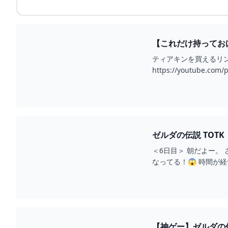
【これだけ持っておけ
ティアキンを買えるリンク↓パ
https://youtube.com/
ゼルダの伝説 TOT
＜6日目＞ 朝だよー。
なってる！😱 時間が
て、よし、出発！ 採掘
【神ゲー】ゼルダの伝