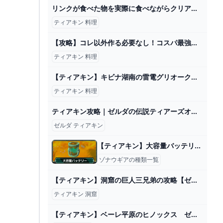
リンクが食べた物を実際に食べながらクリア目指す企画が地獄過ぎるｗｗｗ【ティアキン】【料理】【ゼルダの伝説ティアーズオブザキングダム】Part1 - YouTube
ティアキン 料理
【攻略】コレ以外作る必要なし！コスパ最強の料理BEST10【ゼルダの伝説 ブレスオブザワイルド】 - YouTube
ティアキン 料理
【ティアキン】キビナ湖南の雷電グリオーク ゼルダの伝説ティアーズオブザキングダム #ゼルダの伝説 #ティアキン #shorts - YouTube
ティアキン 料理
ティアキン攻略｜ゼルダの伝説ティアーズオブザキングダム - ゲームウィズ
ゼルダ ティアキン
【ティアキン】大容量バッテリーの入手場所と使い方【ゼルダの伝説ティアーズオブザキングダム】
ゾナウギアの種類一覧
【ティアキン】洞窟の巨人三兄弟の攻略【ゼルダの伝説ティアーズオブザキングダム】｜ゲームエイト
ティアキン 洞窟
【ティアキン】ベーレ平原のヒノックス ゼルダの伝説ティアーズ オブ ザ キングダム #ゼルダの伝説 #ティアキン #zelda #shorts - YouTube