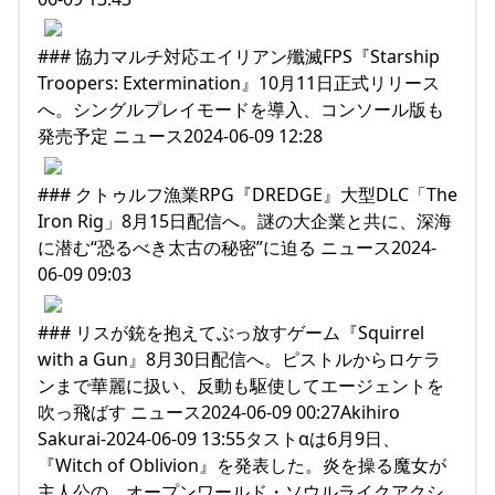
### 協力マルチ対応エイリアン殲滅FPS『Starship
Troopers: Extermination』10月11日正式リリース
へ。シングルプレイモードを導入、コンソール版も
発売予定 ニュース2024-06-09 12:28
### クトゥルフ漁業RPG『DREDGE』大型DLC「The
Iron Rig」8月15日配信へ。謎の大企業と共に、深海
に潜む“恐るべき太古の秘密”に迫る ニュース2024-
06-09 09:03
### リスが銃を抱えてぶっ放すゲーム『Squirrel
with a Gun』8月30日配信へ。ピストルからロケラ
ンまで華麗に扱い、反動も駆使してエージェントを
吹っ飛ばす ニュース2024-06-09 00:27Akihiro
Sakurai-2024-06-09 13:55タストαは6月9日、
『Witch of Oblivion』を発表した。炎を操る魔女が
主人公の、オープンワールド・ソウルライクアクシ