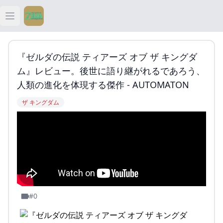
Open main menu
ティアキン
『ゼルダの伝説 ティアーズ オブ ザ キングダ
ティアキン 祠
ム』レビュー。後世に語り継がれるであろう、
人類の進化を体現する傑作 - AUTOMATON
ティアキン 武器
ザ キングダム
ティアキン 攻略
#0