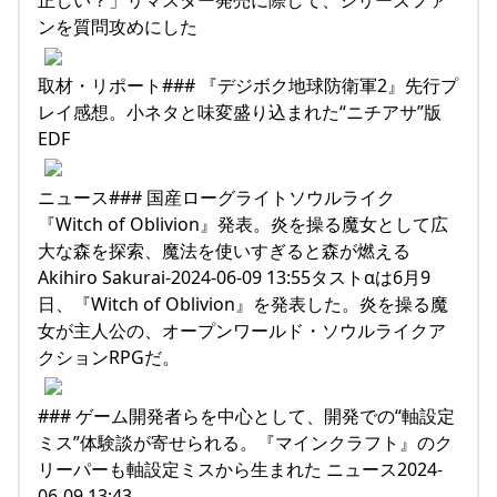
正しい？」リマスター発売に際して、シリーズファ
ンを質問攻めにした
取材・リポート### 『デジボク地球防衛軍2』先行プ
レイ感想。小ネタと味変盛り込まれた“ニチアサ”版
EDF
ニュース### 国産ローグライトソウルライク
『Witch of Oblivion』発表。炎を操る魔女として広
大な森を探索、魔法を使いすぎると森が燃える
Akihiro Sakurai-2024-06-09 13:55タストαは6月9
日、『Witch of Oblivion』を発表した。炎を操る魔
女が主人公の、オープンワールド・ソウルライクア
クションRPGだ。
### ゲーム開発者らを中心として、開発での“軸設定
ミス”体験談が寄せられる。『マインクラフト』のク
リーパーも軸設定ミスから生まれた ニュース2024-
06-09 13:43