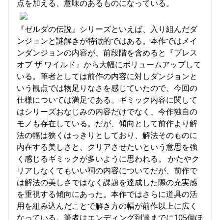
点を加える、意味のあるものになっている。
『ゼルダの伝説』シリーズといえば、入り組んだダ
ンジョンと謎解きが特徴的ではある。本作ではメイ
ンダンジョンの内容が、前段階を含めると『ブレス
オブ ザ ワイルド』から大幅にボリュームアップして
いる。筆者としては前作の内容に対しダンジョンと
いう観点では物足りなさを感じていたので、今回の
仕様については満足である。ギミック内容に関して
はシリーズおなじみの内容だけでなく、今作独自の
モノも存在している。だが、傾向として前作より解
法の幅は狭くはっきりとしており、解法そのものに
内在する美しさと、クリアさせたいという意思を強
く感じるギミックが多いように思われる。 かたやク
リアしなくてもいい祠の内容についてだが、前作で
は解法の美しさではなく課題を達成した際の充実感
を重視する傾向にあった。本作ではさらに道具の活
用を組み込んだことで解き方の幅が前作以上に広く
なっている。筆者はエンディング到達までに105個ほ