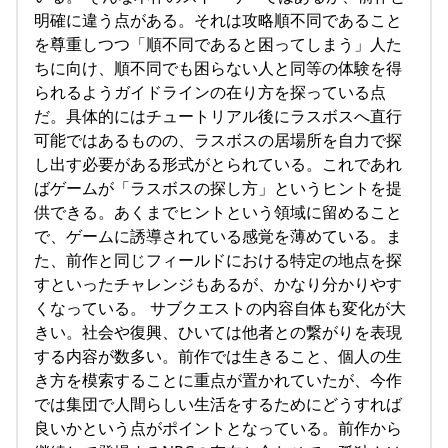
明確に違う点がある。それは攻略順不同であること
を尊重しつつ「順不同であると困ってしまう」人た
ちに向け、順不同でも困らない人と同等の体験を得
られるようガイドラインの在り方を探っている点
だ。具体的にはチュートリアル後にラスボスへ直行
可能ではあるものの、ラスボスの居場所を自力で探
し出す必要がある形式がとられている。これであれ
ばゲームが「ラスボスの探し方」というヒントを提
供できる。あくまでヒントという領域に留めること
で、ゲームに誘導されている感覚を薄めている。ま
た、前作と同じフィールドにおける特定の地点を探
すといったチャレンジもあるが、かなり分かりやす
くなっている。 サブクエストの内容自体も変化が大
きい。社会や復興、ひいては他者との繋がりを表現
する内容が数多い。前作では生きること、個人の生
き方を模索することに重点が置かれていたが、今作
では集団で人間らしい生活をするためにどうすれば
良いかという点がポイントとなっている。前作から