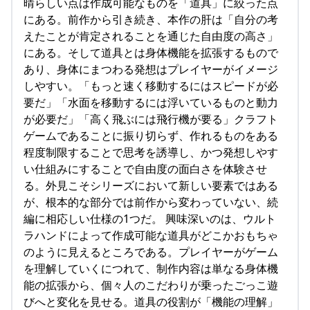
晴らしい点は作成可能なものを「道具」に絞った点
にある。前作から引き続き、本作の肝は「自分の考
えたことが肯定されることを通じた自由度の高さ」
にある。そして道具とは身体機能を拡張するもので
あり、身体にまつわる発想はプレイヤーがイメージ
しやすい。「もっと速く移動するにはスピードが必
要だ」「水面を移動するには浮いているものと動力
が必要だ」「高く飛ぶには飛行機が要る」クラフト
ゲームであることに振り切らず、作れるものをある
程度制限することで思考を誘導し、かつ発想しやす
い仕組みにすることで自由度の面白さを体験させ
る。外見こそシリーズにおいて新しい要素ではある
が、根本的な部分では前作から変わっていない、続
編に相応しい仕様の1つだ。 興味深いのは、ウルト
ラハンドによって作成可能な道具がどこかおもちゃ
のように見えるところである。プレイヤーがゲーム
を理解していくにつれて、制作内容は単なる身体機
能の拡張から、個々人のこだわりが乗ったごっこ遊
びへと変化を見せる。道具の役割が「機能の理解」