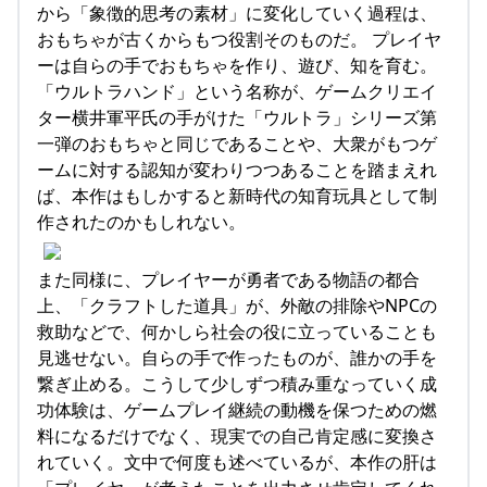
から「象徴的思考の素材」に変化していく過程は、
おもちゃが古くからもつ役割そのものだ。 プレイヤ
ーは自らの手でおもちゃを作り、遊び、知を育む。
「ウルトラハンド」という名称が、ゲームクリエイ
ター横井軍平氏の手がけた「ウルトラ」シリーズ第
一弾のおもちゃと同じであることや、大衆がもつゲ
ームに対する認知が変わりつつあることを踏まえれ
ば、本作はもしかすると新時代の知育玩具として制
作されたのかもしれない。
また同様に、プレイヤーが勇者である物語の都合
上、「クラフトした道具」が、外敵の排除やNPCの
救助などで、何かしら社会の役に立っていることも
見逃せない。自らの手で作ったものが、誰かの手を
繋ぎ止める。こうして少しずつ積み重なっていく成
功体験は、ゲームプレイ継続の動機を保つための燃
料になるだけでなく、現実での自己肯定感に変換さ
れていく。文中で何度も述べているが、本作の肝は