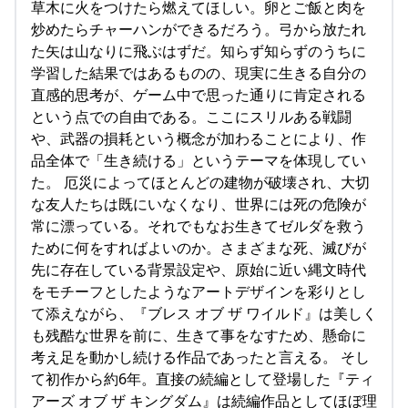
草木に火をつけたら燃えてほしい。卵とご飯と肉を
炒めたらチャーハンができるだろう。弓から放たれ
た矢は山なりに飛ぶはずだ。知らず知らずのうちに
学習した結果ではあるものの、現実に生きる自分の
直感的思考が、ゲーム中で思った通りに肯定される
という点での自由である。ここにスリルある戦闘
や、武器の損耗という概念が加わることにより、作
品全体で「生き続ける」というテーマを体現してい
た。 厄災によってほとんどの建物が破壊され、大切
な友人たちは既にいなくなり、世界には死の危険が
常に漂っている。それでもなお生きてゼルダを救う
ために何をすればよいのか。さまざまな死、滅びが
先に存在している背景設定や、原始に近い縄文時代
をモチーフとしたようなアートデザインを彩りとし
て添えながら、『ブレス オブ ザ ワイルド』は美しく
も残酷な世界を前に、生きて事をなすため、懸命に
考え足を動かし続ける作品であったと言える。 そし
て初作から約6年。直接の続編として登場した『ティ
アーズ オブ ザ キングダム』は続編作品としてほぼ理