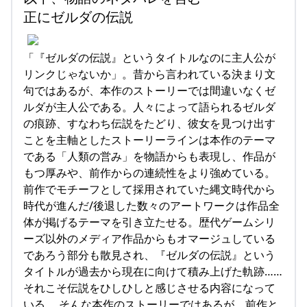
正にゼルダの伝説
「『ゼルダの伝説』というタイトルなのに主人公が
リンクじゃないか」。昔から言われている決まり文
句ではあるが、本作のストーリーでは間違いなくゼ
ルダが主人公である。人々によって語られるゼルダ
の痕跡、すなわち伝説をたどり、彼女を見つけ出す
ことを主軸としたストーリーラインは本作のテーマ
である「人類の営み」を物語からも表現し、作品が
もつ厚みや、前作からの連続性をより強めている。
前作でモチーフとして採用されていた縄文時代から
時代が進んだ/後退した数々のアートワークは作品全
体が掲げるテーマを引き立たせる。歴代ゲームシリ
ーズ以外のメディア作品からもオマージュしている
であろう部分も散見され、『ゼルダの伝説』という
タイトルが過去から現在に向けて積み上げた軌跡……
それこそ伝説をひしひしと感じさせる内容になって
いる。 そんな本作のストーリーではあるが、前作と