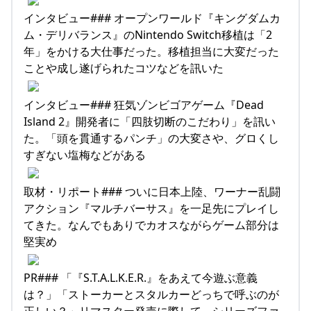
インタビュー### オープンワールド『キングダムカ
ム・デリバランス』のNintendo Switch移植は「2
年」をかける大仕事だった。移植担当に大変だった
ことや成し遂げられたコツなどを訊いた
インタビュー### 狂気ゾンビゴアゲーム『Dead
Island 2』開発者に「四肢切断のこだわり」を訊い
た。「頭を貫通するパンチ」の大変さや、グロくし
すぎない塩梅などがある
取材・リポート### ついに日本上陸、ワーナー乱闘
アクション『マルチバーサス』を一足先にプレイし
てきた。なんでもありでカオスながらゲーム部分は
堅実め
PR### 「『S.T.A.L.K.E.R.』をあえて今遊ぶ意義
は？」「ストーカーとスタルカーどっちで呼ぶのが