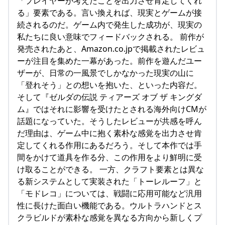
「プレイヤーが考えたことを出力させ肯定してくれ
る」要素である。言い換えれば、現実とゲームが接
続されるのだ。ゲーム内で発生した成功が、現実の
私たちに良い意味でフィードバックされる。 前作が
発売されたあと、Amazon.co.jpで掲載されたレビュ
ーが注目を集めた一幕があった。前作を遊んだユー
ザーが、日常の一風景でしかなかった現実の山に
「登れそう」との想いを抱いた、といった内容だ。
そして『ゼルダの伝説 ティアーズ オブ ザ キングダ
ム』ではそれに影響を受けたとされる海外向けCMが
話題になっていた。そうしたレビューが共感を呼ん
だ理由は、ゲーム中に抱く素朴な感覚を出力させ肯
定してくれる作用にあるだろう。そして本作では手
間をかけて道具を作る分、この作用をより鮮明に受
け取ることができる。 一方、クラフト要素とは異な
る新システムとして実装された「トーレルーフ」と
「モドレコ」については、戦闘に応用可能など汎用
性に長けた面白い機能である。ウルトラハンドとス
クラビルドが素朴な感覚を異なる方向から新しくプ