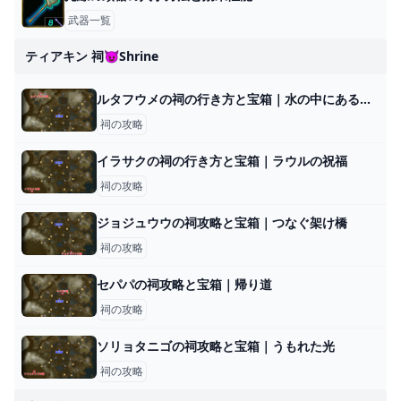
武器一覧
ティアキン 祠😈shrine
ルタフウメの祠の行き方と宝箱｜水の中にある水晶の取り方
祠の攻略
イラサクの祠の行き方と宝箱｜ラウルの祝福
祠の攻略
ジョジュウウの祠攻略と宝箱｜つなぐ架け橋
祠の攻略
セパパの祠攻略と宝箱｜帰り道
祠の攻略
ソリョタニゴの祠攻略と宝箱｜うもれた光
祠の攻略