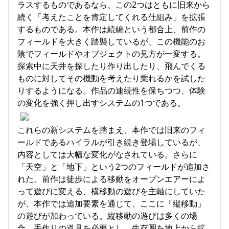
ラスするものであるなら、この2つはともに旧来から
続く「考えたことを肯定してくれる仕組み」を拡張
するものである。本作は続編という都合上、前作の
フィールドを大きく踏襲しているが、この機能のお
陰でフィールドやオブジェクトの見方が一変する。
探索中に天井を探したり作り出したり、飛んでくる
ものに対してその機動を考えたり乗れるかを試した
りするようになる。作品の連続性を保ちつつ、体験
の変化を強く押し出すシステムの1つである。
これらの新システムを踏まえ、本作では旧来のフィ
ールドであるハイラルが引き続き登場しているが、
内容としては大幅な変化がなされている。さらに
「天空」と「地下」という2つのフィールドが追加さ
れた。前作は徒歩による移動をオープンエアーによ
って遊びに変える、横移動の遊びを主軸にしていた
が、本作では追加要素を通じて、ここに「縦移動」
の遊びが加わっている。縦移動の遊びは多くの場
合、手作りの道具を必要とし、生存圏を地上から拡