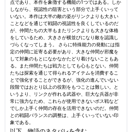
点であり、本作を象徴する機能の1つではある。しか
しながら、視認性の阻害という部分で上手くいって
いない。本作は大半の敵の姿がリンクよりも大きい
ことなどを通じて戦闘の視認性を良くしているのだ
が、仲間たちの大半もまたリンクよりも大きな体格
をしているため、大きさが横並びになり敵を認識し
づらくなってしまう。 さらに特殊能力の発動には指
定の仲間に近寄る必要があり、大きな仲間が邪魔を
して対象のもとになかなかたどり着けないこともあ
る。また仲間たちは戦力としても心もとない。仲間
たちは探索を通じて得られるアイテムを消費するこ
とで強化することができるが、強化の進んでいない
段階ではおとり以上の役割をもつことは難しい。と
いうより、リンクが作れる武器や、巨大な兵器が非
常に強力なため、これらが使用できないボス戦など
でしか上手く仲間の存在を活用できないのだ。仲間
との戦闘バランスの調整は、上手くいっていない印
象である。
以下、物語のネタバレを含む