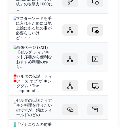
枝」の攻撃力1000に
し...
マスターソードを手
に入れるためには地
上絵にある龍の泪が
必要らしいけ
ど・・・ - ...
画像ページ (7/21)
【ゼルダ ティアキ
ン】序盤から便利な
おすすめ料理の作
り...
ゼルダの伝説 ティ
アーズ オブ ザ キン
グダム / The
Legend of...
ゼルダの伝説ティア
キン料理を作りたい
のですが、鍋はフィ
ールドのどの... -...
「ゾナニウムの前垂