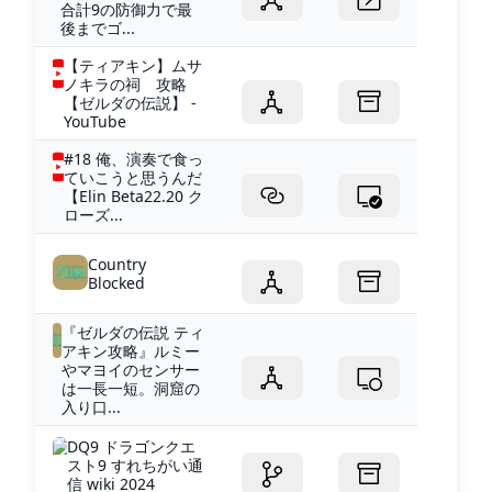
合計9の防御力で最
後までゴ...
【ティアキン】ムサ
ノキラの祠 攻略
【ゼルダの伝説】 -
YouTube
#18 俺、演奏で食っ
ていこうと思うんだ
【Elin Beta22.20 ク
ローズ...
Country
Blocked
『ゼルダの伝説 ティ
アキン攻略』ルミー
やマヨイのセンサー
は一長一短。洞窟の
入り口...
DQ9 ドラゴンクエ
スト9 すれちがい通
信 wiki 2024