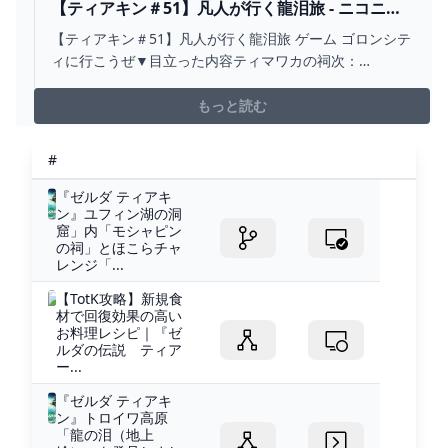
【ティアキン＃51】凡人が行く龍泪旅 - ニコニコ
動画
【ティアキン＃51】凡人が行く龍泪旅 ゲーム ゴロンシテ
ィに行こうぜ▼目立った内容ティマワカの祠次：
sm42707980前：sm42707865再生リスト：seri...
もっと読む
#
『ゼルダ ティアキ
ン』ユフィン湖の洞
窟」内「モシャピン
の祠」とほこらチャ
レンジ「...
【TotK攻略】新規食
材で回復効果の高い
お料理レシピ｜『ゼ
ルダの伝説 ティア
ー...
『ゼルダ ティアキ
ン』トロイワ高原
「龍の泪（地上