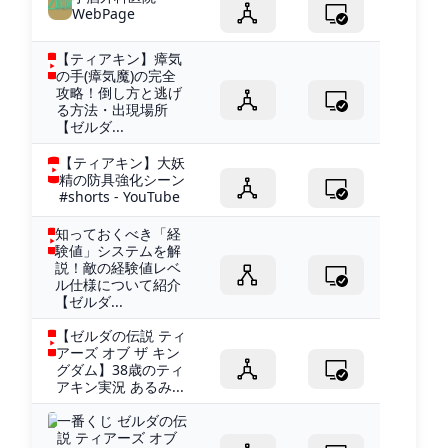
WebPage
【ティアキン】瘴気
の手(瘴気魔)の完全
攻略！倒し方と逃げ
る方法・出現場所
【ゼルダ...
【ティアキン】大妖
精の防具強化シーン
#shorts - YouTube
知っておくべき「経
験値」システムを解
説！敵の経験値レベ
ル仕様について紹介
【ゼルダ...
【ゼルダの伝説 ティ
アーズ オブ ザ キン
グダム】38歳のティ
アキン実況 あるみ...
一番くじ ゼルダの伝
説 ティアーズ オブ