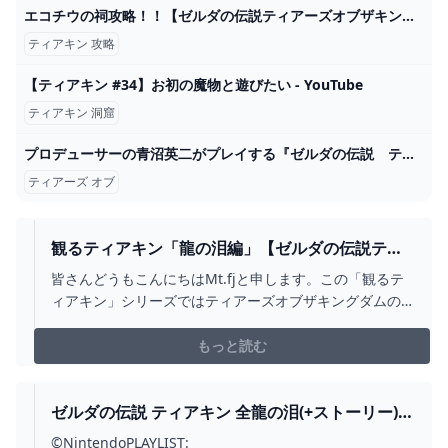
エコチウの祠攻略！！【ゼルダの伝説ティアーズオブザキングダム】#ティアキン - YouTube
ティアキン 攻略
【ティアキン #34】お初の魔物と遊びたい - YouTube
ティアキン 洞窟
プロデューサーの青沼英二がプレイする『ゼルダの伝説 ティアーズ オブ ザ キングダム』 - YouTube
ティアーズ オブ
観るティアキン「龍の泪編」【ゼルダの伝説ティ
アーズオブザキングダム】【THE LEGEND OF
皆さんどうもこんにちはMt.fjと申します。この「観るテ
ZELDA: TEARS OF THE KINGDOM】 - YOUTUBE
ィアキン」シリーズではティアーズオブザキングダムの
ストーリーをまとめていきます。コメントや評価を頂け
ると大変喜びます！よろしければ一言でもコメントして
もっと読む
いってください。チャンネル登録もお待ちしておりま
す。Mt.fjチャンネルTwitterhttps://twi...
ゼルダの伝説 ティアキン 全龍の泪(+ストーリー)集
& マスターソードGET (ネタバレ有) - YOUTUBE
©NintendoPLAYLIST: