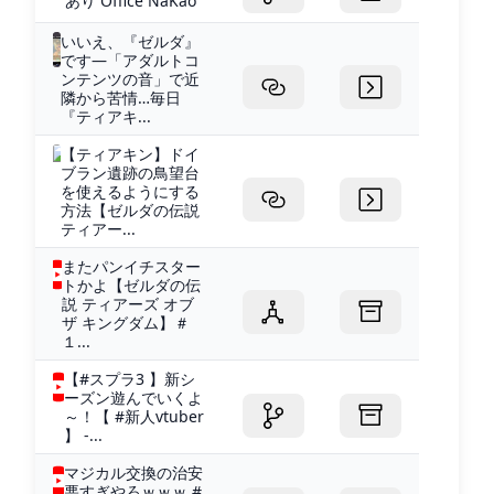
あり Office NaKao
いいえ、『ゼルダ』
です―「アダルトコ
ンテンツの音」で近
隣から苦情…毎日
『ティアキ...
【ティアキン】ドイ
ブラン遺跡の鳥望台
を使えるようにする
方法【ゼルダの伝説
ティアー...
またパンイチスター
トかよ【ゼルダの伝
説 ティアーズ オブ
ザ キングダム】＃
１...
【#スプラ3 】新シ
ーズン遊んでいくよ
～！【 #新人vtuber
】 -...
マジカル交換の治安
悪すぎやろｗｗｗ #