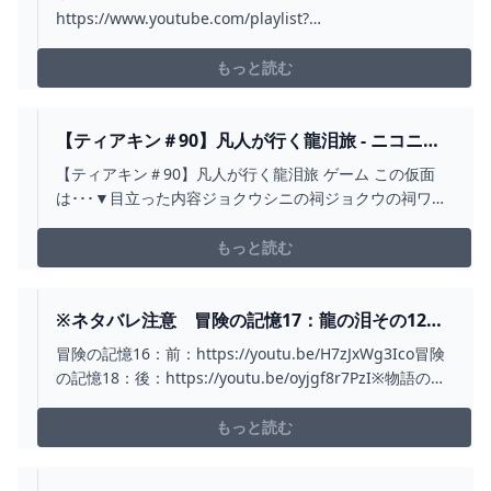
https://www.youtube.com/playlist?
list=PLL61QMgegkreYvYed3XMgocJId9H_-n6qThe
Legend of Zelda Tears of the Kingdomゼルダの伝説 テ
もっと読む
ィアーズ オブ ザ キングダムZel...
【ティアキン＃90】凡人が行く龍泪旅 - ニコニコ
動画
【ティアキン＃90】凡人が行く龍泪旅 ゲーム この仮面
は･･･▼目立った内容ジョクウシニの祠ジョクウの祠ワッ
カ遺跡イベント太古よりの導き次：sm4...
もっと読む
※ネタバレ注意 冒険の記憶17：龍の泪その12イ
ベントムービー「龍の泪 」 #ティアキン #イベン
冒険の記憶16：前：https://youtu.be/H7zJxWg3Ico冒険
ト #ゼルダの伝説 #ゼルダの伝説ティアーズオブ
の記憶18：後：https://youtu.be/oyjgf8r7PzI※物語の根
ザキングダム #イベントムービー #龍の泪 -
幹部分であると思われます。ネタバレ注意です！ティア
YOUTUBE
キンの冒険の記憶17：龍の泪その12イベントムービー
もっと読む
「龍の泪」ゼルダ声優：嶋村侑（しまむらゆう）ミネル...