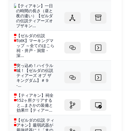
【ティアキン】一日
の時間の長さ（昼と
夜の違い）【ゼルダ
の伝説ティアーズオ
ブザキン...
【ゼルダの伝説
TotK】マーキングマ
ップ ～全てのほこら
祠・井戸・洞窟・
深...
突っ込め！ハイラル
城！【ゼルダの伝説
ティアーズ オブ ザ
キングダム】＃９
-...
【ティアキン】祠全
152ヶ所クリアする
と...まさかの装備と
効果!!!【ティアー...
【ゼルダの伝説 ティ
アキン】最弱武器が
最強武器に！「木の