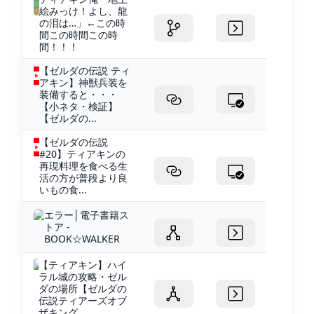
絵みっけ！よし、龍
の泪は…」←この時
間この時間この時
間！！！
【ゼルダの伝説 ティ
アキン】神獣兵装を
装備すると・・・
【小ネタ・検証】
【ゼルダの...
【ゼルダの伝説
#20】ティアキンの
再現料理を食べる生
活の方が普段より良
いもの食...
エラー│電子書籍ス
トア -
BOOK☆WALKER
【ティアキン】ハイ
ラル城の攻略・ゼル
ダの場所【ゼルダの
伝説ティアーズオブ
ザキング...