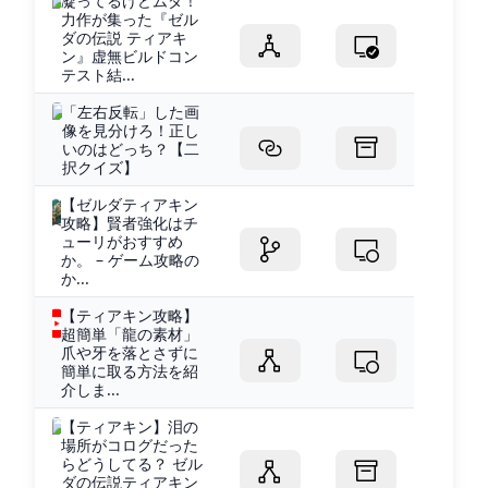
凝ってるけどムダ！
力作が集った『ゼル
ダの伝説 ティアキ
ン』虚無ビルドコン
テスト結...
「左右反転」した画
像を見分けろ！正し
いのはどっち？【二
択クイズ】
【ゼルダティアキン
攻略】賢者強化はチ
ューリがおすすめ
か。 – ゲーム攻略の
か...
【ティアキン攻略】
超簡単「龍の素材」
爪や牙を落とさずに
簡単に取る方法を紹
介しま...
【ティアキン】泪の
場所がコログだった
らどうしてる？ ゼル
ダの伝説ティアキン