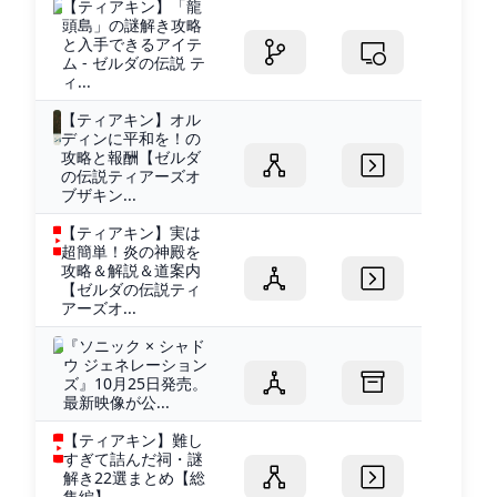
【ティアキン】「龍
頭島」の謎解き攻略
と入手できるアイテ
ム - ゼルダの伝説 テ
ィ...
【ティアキン】オル
ディンに平和を！の
攻略と報酬【ゼルダ
の伝説ティアーズオ
ブザキン...
【ティアキン】実は
超簡単！炎の神殿を
攻略＆解説＆道案内
【ゼルダの伝説ティ
アーズオ...
『ソニック × シャド
ウ ジェネレーション
ズ』10月25日発売。
最新映像が公...
【ティアキン】難し
すぎて詰んだ祠・謎
解き22選まとめ【総
集編】 -...