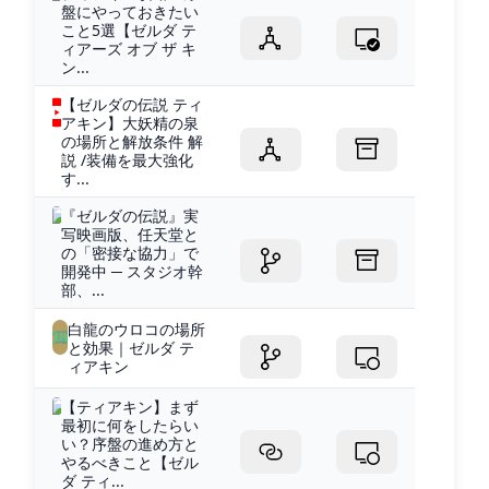
盤にやっておきたい
こと5選【ゼルダ テ
ィアーズ オブ ザ キ
ン...
【ゼルダの伝説 ティ
アキン】大妖精の泉
の場所と解放条件 解
説 /装備を最大強化
す...
『ゼルダの伝説』実
写映画版、任天堂と
の「密接な協力」で
開発中 ─ スタジオ幹
部、...
白龍のウロコの場所
と効果｜ゼルダ テ
ィアキン
【ティアキン】まず
最初に何をしたらい
い？序盤の進め方と
やるべきこと【ゼル
ダ ティ...