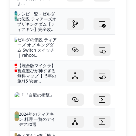
ま...
レシピ一覧 - ゼルダ
の伝説 ティアーズオ
ブザキングダム【テ
ィアキン】完全攻...
ゼルダの伝説 ティア
ーズ オブ キングダ
ム Switch スイッチ
｜Yahoo!...
【統合版マイクラ】
視点遊びが神すぎる
無料マップ【15年の
旅/15 Year...
『白龍の衝撃』
2024年のティアキ
ン 料理 一覧のアイ
デア20選
ティアキン俺「地上