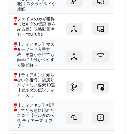
能)｜スクラビルドや
覚醒...
フェイスのカギ獲得
【ゼルダの伝説 夢を
みる島】攻略動画＃
11 - YouTube
【ティアキン】マス
ターソード入手方
法！序盤から誰でも
簡単に！分かりやす
く徹底解...
【ティアキン】知ら
ないと後悔、後戻り
ができない要素10選
【ゼルダの伝説ティ
アーズ...
【ティアキン】料理
してたら急に現れた
コログ【ゼルダの伝
説 ティアーズ オブ
ザ ...