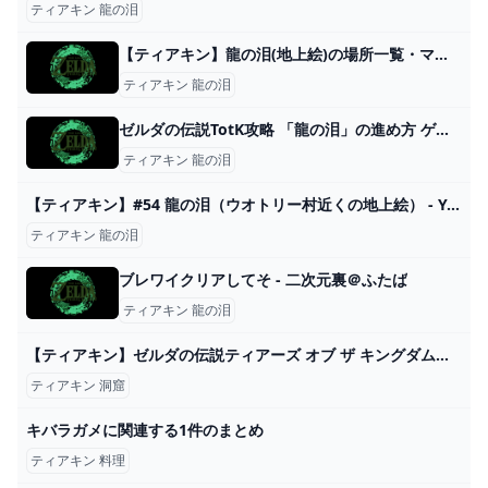
ティアキン 龍の泪
【ティアキン】龍の泪(地上絵)の場所一覧・マップ画像付き【ゼルダの伝説ティアーズオブザキングダム】 - SAMURAI GAMERS
ティアキン 龍の泪
ゼルダの伝説TotK攻略 「龍の泪」の進め方 ゲームセカイ
ティアキン 龍の泪
【ティアキン】#54 龍の泪（ウオトリー村近くの地上絵） - YouTube
ティアキン 龍の泪
ブレワイクリアしてそ - 二次元裏＠ふたば
ティアキン 龍の泪
【ティアキン】ゼルダの伝説ティアーズ オブ ザ キングダム（2周目） ククジャ谷東の洞窟のスタルヒノックス #ゼルダの伝説 #ティアキン #shorts - YouTube
ティアキン 洞窟
キバラガメに関連する1件のまとめ
ティアキン 料理