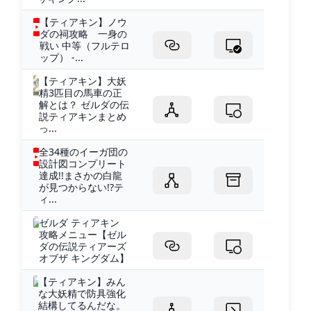
【ティアキン】ノウ
ダの祠攻略 一身の
戦い 中等（フルテロ
ップ） -...
【ティアキン】大妖
精3匹目の馬車の正
解とは？ ゼルダの伝
説ティアキンまとめ
っ...
全34種のイーガ団の
設計図コンプリート
達成!!まさかの白龍
が見つからない!?テ
ィ...
ゼルダ ティアキン
攻略メニュー【ゼル
ダの伝説ティアーズ
オブザ キングダム】
【ティアキン】みん
な大妖精で防具強化
結構してるんだな。