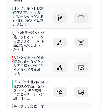
【ティアキン】砂漠
の歩き方。カラカラ
バザールからゲルド
の街まで迷わずに進
む方法【...
JRPG定番の誰かに朝
起こされるシーンか
らはじまる、この作
品はなんでしょう
か？【...
リンクが食べた物を
実際に食べながらク
リア目指す企画でと
うとうハイラル城に
潜入し...
「へブラ山北西の洞
窟に眠る水晶」ゼル
ダ ティアキン攻略
「ほこらチャレンジ
編」【ゼ...
ティアキン攻略：序