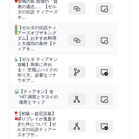
雷鳴の島 西側の「賢
者の遺志」。【ゼル
ダの伝説 ティアーズ
オ...
【ゼルダの伝説ティ
アーズオブザキング
ダム】おすすめ料理
と大成功の条件【テ
ィアキ...
【ゼルダ ティアキン
攻略】簡単に作れ
る！ 空飛ぶバイクの
作り方。必要なゾナ
ウギア...
【ティアキン】全
147 洞窟とマヨイの
場所とマップ
【初級～超厄災級】
縛りプレイが鬼畜す
ぎた件について【ゼ
ルダの伝説ティアー
ズオブザ...