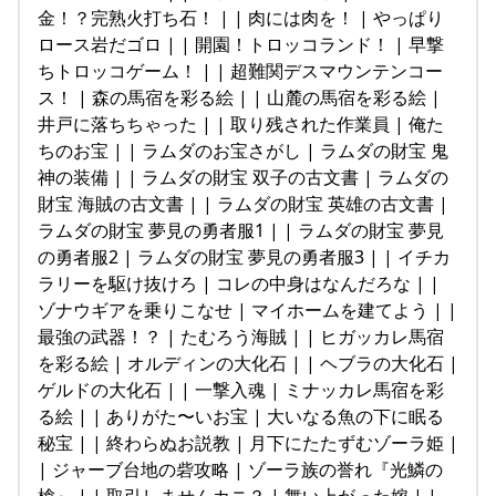
金！？完熟火打ち石！ | | 肉には肉を！ | やっぱり
ロース岩だゴロ | | 開園！トロッコランド！ | 早撃
ちトロッコゲーム！ | | 超難関デスマウンテンコー
ス！ | 森の馬宿を彩る絵 | | 山麓の馬宿を彩る絵 |
井戸に落ちちゃった | | 取り残された作業員 | 俺た
ちのお宝 | | ラムダのお宝さがし | ラムダの財宝 鬼
神の装備 | | ラムダの財宝 双子の古文書 | ラムダの
財宝 海賊の古文書 | | ラムダの財宝 英雄の古文書 |
ラムダの財宝 夢見の勇者服1 | | ラムダの財宝 夢見
の勇者服2 | ラムダの財宝 夢見の勇者服3 | | イチカ
ラリーを駆け抜けろ | コレの中身はなんだろな | |
ゾナウギアを乗りこなせ | マイホームを建てよう | |
最強の武器！？ | たむろう海賊 | | ヒガッカレ馬宿
を彩る絵 | オルディンの大化石 | | ヘブラの大化石 |
ゲルドの大化石 | | 一撃入魂 | ミナッカレ馬宿を彩
る絵 | | ありがた〜いお宝 | 大いなる魚の下に眠る
秘宝 | | 終わらぬお説教 | 月下にたたずむゾーラ姫 |
| ジャーブ台地の砦攻略 | ゾーラ族の誉れ『光鱗の
槍』 | | 取引しませんカニ？ | 舞い上がった嫁 | |