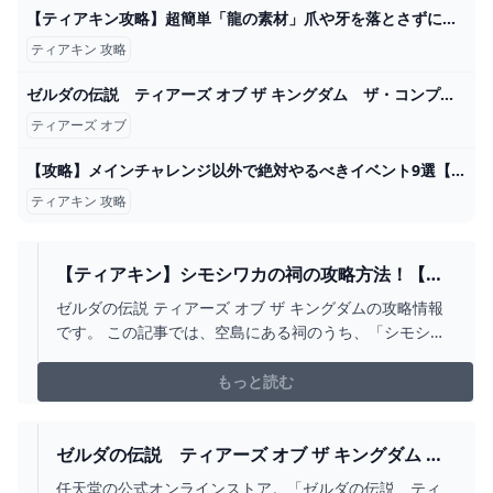
【ティアキン攻略】超簡単「龍の素材」爪や牙を落とさずに簡単に取る方法を紹介します【ティアーズオブザキングダム】 - YouTube
ティアキン 攻略
ゼルダの伝説 ティアーズ オブ ザ キングダム ザ・コンプリートガイド 書籍情報 ファミ通と電撃の攻略本
ティアーズ オブ
【攻略】メインチャレンジ以外で絶対やるべきイベント9選【ゼルダの伝説ティアーズオブザキングダム/ティアキン】【ゆっくり解説】 - YouTube
ティアキン 攻略
【ティアキン】シモシワカの祠の攻略方法！【ゼ
ルダの伝説TOTK】
ゼルダの伝説 ティアーズ オブ ザ キングダムの攻略情報
です。 この記事では、空島にある祠のうち、「シモシワ
カ
もっと読む
ゼルダの伝説 ティアーズ オブ ザ キングダム ダ
ウンロード版 MY NINTENDO STORE（マイニン
任天堂の公式オンラインストア。「ゼルダの伝説 ティ