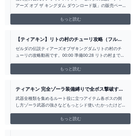
テンドーストア）
アーズ オブ ザ キングダム ダウンロード版」の販売ペー
ジ。マイニンテンドーストアではNintendo Switch（スイ
ッチ）やゲームソフト、ストア限定、オリジナルの商品
もっと読む
を販売しています。
【ティアキン】リトの村のチューリ攻略（フルテ
ロップ）風の神殿 - YOUTUBE
ゼルダの伝説ティアーズオブザキングダムリトの村のチ
ューリの攻略動画です。00:00 準備00:28 リトの村まで
00:45 ヒノックスの簡単な倒し方00:58 リトの村まで(続
き)02:28 ガタキサの祠02:53 チューリに会いに行く03:22
もっと読む
ハーツに会いに行く03:52 カルーガ峠鳥望台へ04:26 ヘブ
ラ...
ティアキン 完全ゾーラ装備縛りで全ボス撃破する
必須知識 ゼルダの伝説 ティアーズ オブ ザ キング
武器全種類を集めるルート役に立つアイテム各ボスの倒
ダム - YOUTUBE
し方ゾーラ武器の強さなどもっとシド使いたかったけど
戦闘中近くにいないヤツ追記・弓盾集め用のライクは里
への陸路や洞窟にいるよ■技の発見者様、コメントいただ
もっと読む
ければ概要欄にリンク等記載させて頂きます#縛りの試練
極位#ティアキン#バグ#小ネタ#裏技#ぶらリンク