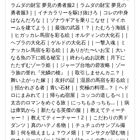
ラムダの財宝 夢見の勇者服2 | ラムダの財宝 夢見の
勇者服3 | | イチカラリーを駆け抜けろ | コレの中身
はなんだろな | | ゾナウギアを乗りこなせ | マイホ
ームを建てよう | | 最強の武器！？ | たむろう海賊 |
| ヒガッカレ馬宿を彩る絵 | オルディンの大化石 | |
ヘブラの大化石 | ゲルドの大化石 | | 一撃入魂 | ミ
ナッカレ馬宿を彩る絵 | | ありがた〜いお宝 | 大い
なる魚の下に眠る秘宝 | | 終わらぬお説教 | 月下に
たたずむゾーラ姫 | | ジャーブ台地の砦攻略 | ゾー
ラ族の誉れ『光鱗の槍』 | | 取引しませんカニ？ |
舞い上がった嫁 | | 友好の証 | 湿原の馬宿を彩る絵 |
| 招かれざる者 | 青い石材 | | 究極の料理…？ | ヘド
ロにまみれて | | 帰らぬ宿屋 | コッコの道しるべ | |
太古のロマンをめぐる旅 | にっちもさっちも… | | 病
は瘴気から | 新たなる英傑の服 | | 教えてティーチ
ャー！ | 教えてティーチャー！2 | | こだわりの男ド
ダンツ | 真のハテノ名物 | | チュチュのサンプル撮
影 | 何を植えましょ？ウメ畑 | | マンサクが望む物 |
ウオトリーリゾート計画 | | 父ちゃんの青いシャツ |