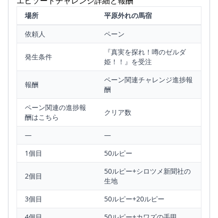
エピソードチャレンジ詳細と報酬
場所
平原外れの馬宿
依頼人
ペーン
『真実を探れ！噂のゼルダ
発生条件
姫！！』を受注
ペーン関連チャレンジ進捗報
報酬
酬
ペーン関連の進捗報
クリア数
酬はこちら
—
—
1個目
50ルピー
50ルピー+シロツメ新聞社の
2個目
生地
3個目
50ルピー+20ルピー
4個目
50ルピー+カワズの手甲