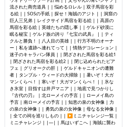
流された商売道具 | | 悩めるロレル | 双子馬宿を彩
る絵 | | SOSの手紙 | 探せ！海賊のアジト | | 洞窟の
巨人三兄弟 | レイクサイド馬宿を彩る絵 | | 高原の
馬宿を彩る絵 | 英雄たちの隠し事 | | ゲルド砂漠に
眠る秘宝 | ゲルド族の誇り『七宝の武具』 | | ティ
クルと勝負！ | 八人目の英雄 | | 行方不明のオーナ
ー | 私を遺跡へ連れてって | | 情熱デコレーション |
迷子のキャラバン隊員 | | 閉ざされた馬宿を彩る絵1
| 閉ざされた馬宿を彩る絵2 | | 閉じ込められたピア
フェ | グリオークの肝 | | ゲルドキャニオンの遭難
者 | タンブル・ウィードの大掃除 | | 暑いぞ！大ガ
マンくらべ！ | 寒いぞ！大ガマンくらべ！ | | 氷な
き氷室 | 目指すは井戸マニア | | 地底で見つかりし
『古代の刃』 | 北ローメイの予言 | | ローメイ島の
予言 | 南ローメイの予言 | | 知恵の泉の女神像 | 力
の泉の女神像 | | 勇気の泉の女神像 | 母なる女神像 |
| 全ての祠を巡りしもの | | ▶ミニチャレンジ一覧 |
ミニチャレンジ | |—| | 馬はいずこへ | 海賊に襲わ