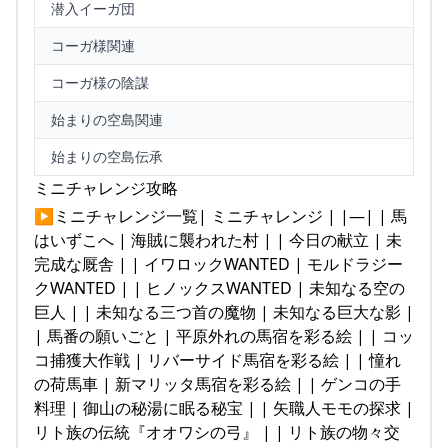
潜入イーガ団
コーガ様関連
コーガ様の陰謀
始まりの空島関連
始まりの空島伝承
ミニチャレンジ攻略
▶ミニチャレンジ一覧| ミニチャレンジ | |—| | 馬
はいずこへ | 海賊に襲われた村 | | 今日の献立 | 未
完成な厩舎 | | イワロックWANTED | モルドラジー
クWANTED | | ヒノックスWANTED | 未知なる空の
巨人 | | 未知なる三つ首の魔物 | 未知なる巨大な影 |
| 馬番の願いごと | 平原外れの馬宿を彩る絵 | | コッ
コ捕獲大作戦 | リバーサイド馬宿を彩る絵 | | 憧れ
の荷馬車 | 新マリッタ馬宿を彩る絵 | | ゲンコの手
料理 | 御山の秘湯に眠る秘宝 | | 矢職人モモの探求 |
リト族の伝統『オオワシの弓』 | | リト族の物々交