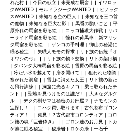
れた村 | | 今日の献立 | 未完成な厩舎 | | イワロッ
クWANTED | モルドラジークWANTED | | ヒノック
スWANTED | 未知なる空の巨人 | | 未知なる三つ首
の魔物 | 未知なる巨大な影 | | 馬番の願いごと | 平
原外れの馬宿を彩る絵 | | コッコ捕獲大作戦 | リバ
ーサイド馬宿を彩る絵 | | 憧れの荷馬車 | 新マリッ
タ馬宿を彩る絵 | | ゲンコの手料理 | 御山の秘湯に
眠る秘宝 | | 矢職人モモの探求 | リト族の伝統『オ
オワシの弓』 | | リト族の物々交換 | リトの架け橋 |
| タバンタ大橋馬宿を彩る絵 | 雪原の馬宿を彩る絵 |
| 冷たい水を越えて | 扉を開けて | | 狙われた物資 |
塞がれた洞窟 | | 雪山に消えた女王 | リト族の新た
な飛行訓練 | | 洞窟に光るキノコ | 乗っ取られたテ
ント | | 聖地を見つけるのは誰だ！ | 大きなグルグ
ル | | デクの樹サマは秘密のお部屋？ | ナモミンの
宝探し！ | | コハク買い取ります | 古代都市ゴロン
ティア！ | | 発見！？古代都市ゴロンティア | ゴロ
ン族の魂『巨岩砕き』 | | ゴロン達のお月見 | トカ
ゲ池に眠る秘宝 | | 秘湯岩トロケの湯 | 一石千