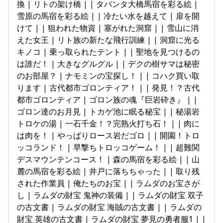
換 | リトの架け橋 | | タバンタ大橋馬宿を彩る絵 |
雪原の馬宿を彩る絵 | | 冷たい水を越えて | 扉を開
けて | | 狙われた物資 | 塞がれた洞窟 | | 雪山に消
えた女王 | リト族の新たな飛行訓練 | | 洞窟に光る
キノコ | 乗っ取られたテント | | 聖地を見つけるの
は誰だ！ | 大きなグルグル | | デクの樹サマは秘密
のお部屋？ | ナモミンの宝探し！ | | コハク買い取
ります | 古代都市ゴロンティア！ | | 発見！？古代
都市ゴロンティア | ゴロン族の魂『巨岩砕き』 | |
ゴロン達のお月見 | トカゲ池に眠る秘宝 | | 秘湯岩
トロケの湯 | 一石千金！？完熟火打ち石！ | | 肉に
は肉を！ | やっぱりロース岩だゴロ | | 開園！トロ
ッコランド！ | 早撃ちトロッコゲーム！ | | 超難関
デスマウンテンコース！ | 森の馬宿を彩る絵 | | 山
麓の馬宿を彩る絵 | 井戸に落ちちゃった | | 取り残
された作業員 | 俺たちのお宝 | | ラムダのお宝さが
し | ラムダの財宝 鬼神の装備 | | ラムダの財宝 双子
の古文書 | ラムダの財宝 海賊の古文書 | | ラムダの
財宝 英雄の古文書 | ラムダの財宝 夢見の勇者服1 | |