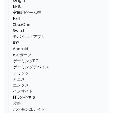
Origin
EPIC
家庭用ゲーム機
PS4
XboxOne
Switch
モバイル・アプリ
iOS
Android
eスポーツ
ゲーミングPC
ゲーミングデバイス
コミック
アニメ
エンタメ
インサイト
FPSの小ネタ
攻略
ポケモンユナイト