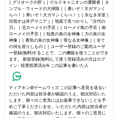
| グリオークの肝 | | ゲルドキャニオンの遭難者 | タ
ンブル・ウィードの大掃除 | | 暑いぞ！大ガマンく
らべ！ | 寒いぞ！大ガマンくらべ！ | | 氷なき氷室 |
目指すは井戸マニア | | 地底で見つかりし『古代の
刃』 | 北ローメイの予言 | | ローメイ島の予言 | 南
ローメイの予言 | | 知恵の泉の女神像 | 力の泉の女
神像 | | 勇気の泉の女神像 | 母なる女神像 | | 全て
の祠を巡りしもの | | ユーザー登録のご案内ユーザ
ー登録(無料)することで、この機能を使うことができ
ます。 新規登録(無料)して使う登録済みの方はログ
イン - 投票投票済み% この記事を書いた人
ティアキン@ゲームウィズ この記事へ意見を送るい
ただいた内容は担当者が確認のうえ、順次対応いた
します。個々のご意見にはお返事できないことを予
めご了承くださいませ。 いただいた内容は担当者が
確認のうえ、順次対応いたします。個々のご意見に