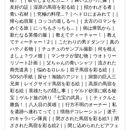
友好の証 | 湿原の馬宿を彩る絵 | | 招かれざる者 |
青い石材 | | 究極の料理…？ | ヘドロにまみれて | |
帰らぬ宿屋 | コッコの道しるべ | | 太古のロマンを
めぐる旅 | にっちもさっちも… | | 病は瘴気から |
新たなる英傑の服 | | 教えてティーチャー！ | 教え
てティーチャー！2 | | こだわりの男ドダンツ | 真の
ハテノ名物 | | チュチュのサンプル撮影 | 何を植え
ましょ？ウメ畑 | | マンサクが望む物 | ウオトリー
リゾート計画 | | 父ちゃんの青いシャツ | 流された
商売道具 | | 悩めるロレル | 双子馬宿を彩る絵 | |
SOSの手紙 | 探せ！海賊のアジト | | 洞窟の巨人三
兄弟 | レイクサイド馬宿を彩る絵 | | 高原の馬宿を
彩る絵 | 英雄たちの隠し事 | | ゲルド砂漠に眠る秘
宝 | ゲルド族の誇り『七宝の武具』 | | ティクルと
勝負！ | 八人目の英雄 | | 行方不明のオーナー | 私
を遺跡へ連れてって | | 情熱デコレーション | 迷子
のキャラバン隊員 | | 閉ざされた馬宿を彩る絵1 | 閉
ざされた馬宿を彩る絵2 | | 閉じ込められたピアフェ