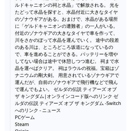
ルドキャニオンの祠と水晶」で解放される。 光を
たどって水晶を探すと、水晶付近に大きなタイヤ
のゾナウギアがある。おまけで、水晶がある場所
に「ゲルドキャニオンの遭難者」の一人がいる。
付近のゾナウギアの大きなタイヤで車を作って、
川をさかのぼって水晶を運んでいく。 途中の段差
のある川は、ところどころ坂道になっているの
で、車を進めることができる。バッテリーを増や
してない場合は途中で休憩しつつ進む。 祠まで水
晶を運べばクリア。 祠はラウルの祝福。宝箱はゾ
ナニウムの剛大剣。 用意されているゾナウギアで
運んだが、自前のゾナウギアで飛行機などで飛ん
で運んでもよい。 ゼルダの伝説 ティアーズ オブ
ザ キングダム|オンラインコード版へのリンク ゼ
ルダの伝説 ティアーズ オブ ザ キングダム -Switch
へのリンク - ニュース
PCゲーム
Steam