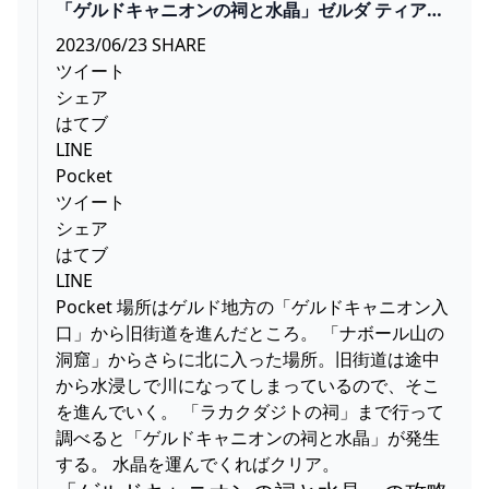
「ゲルドキャニオンの祠と水晶」ゼルダ ティアキ
ン攻略「ほこらチャレンジ編」【ゼルダの伝説テ
2023/06/23 SHARE
ィアーズオブザキングダム攻略】
ツイート
GAMEGAMINGGAMES
シェア
はてブ
LINE
Pocket
ツイート
シェア
はてブ
LINE
Pocket 場所はゲルド地方の「ゲルドキャニオン入
口」から旧街道を進んだところ。 「ナボール山の
洞窟」からさらに北に入った場所。旧街道は途中
から水浸しで川になってしまっているので、そこ
を進んでいく。 「ラカクダジトの祠」まで行って
調べると「ゲルドキャニオンの祠と水晶」が発生
する。 水晶を運んでくればクリア。