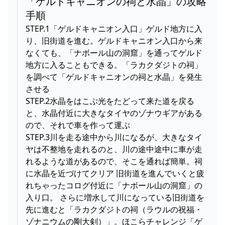
「ゲルドキャニオンの祠と水晶」の攻略
手順
STEP.1「ゲルドキャニオン入口」ゲルド地方に入
り、旧街道を進む。ゲルドキャニオン入口から来
なくても、「ナボール山の洞窟」を通ってゲルド
地方に入ることもできる。「ラカクダジトの祠」
を調べて「ゲルドキャニオンの祠と水晶」を発生
させる
STEP.2水晶をはこぶ光をたどって来た道を戻る
と、水晶付近に大きなタイヤのゾナウギアがある
ので、それで車を作って運ぶ
STEP.3川を走る途中から川になるが、大きなタイ
ヤは不整地を走れるのと、川の途中途中に車が走
れるような道があるので、そこを通れば簡単。祠
に水晶を近づけてクリア 旧街道を進んでいくと疲
れちゃったコログ付近に「ナボール山の洞窟」の
入り口。 さらに増水して川になっている旧街道を
先に進むと「ラカクダジトの祠（ラウルの祝福・
ゾナニウムの剛大剣）」。ほこらチャレンジ「ゲ