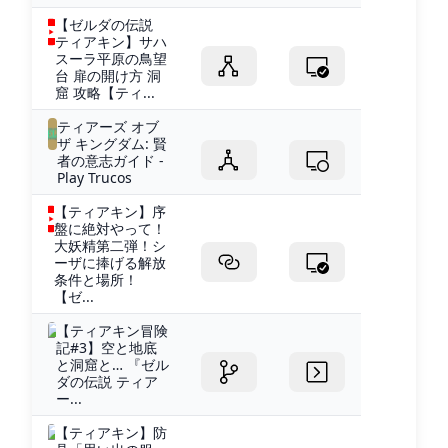
【ゼルダの伝説
ティアキン】サハ
スーラ平原の鳥望
台 扉の開け方 洞
窟 攻略【ティ...
ティアーズ オブ
ザ キングダム: 賢
者の意志ガイド -
Play Trucos
【ティアキン】序
盤に絶対やって！
大妖精第二弾！シ
ーザに捧げる解放
条件と場所！
【ゼ...
【ティアキン冒険
記#3】空と地底
と洞窟と… 『ゼル
ダの伝説 ティア
ー...
【ティアキン】防