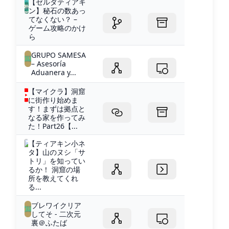
【ゼルダティアキ
ン】秘石の数あっ
てなくない？ –
ゲーム攻略のかけ
ら
GRUPO SAMESA
– Asesoría
Aduanera y...
【マイクラ】洞窟
に街作り始めま
す！まずは拠点と
なる家を作ってみ
た！Part26【...
【ティアキン小ネ
タ】山のヌシ「サ
トリ」を知ってい
るか！ 洞窟の場
所を教えてくれ
る...
ブレワイクリア
してそ - 二次元
裏＠ふたば