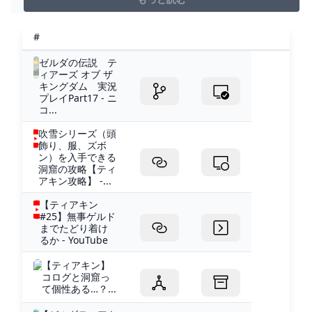
#
ゼルダの伝説 テ
ィアーズ オブ ザ
キングダム 実況
プレイPart17 - ニ
コ...
吹雪シリーズ（頭
飾り、服、ズボ
ン）を入手できる
洞窟の攻略【ティ
アキン攻略】 -...
【ティアキン
#25】無事ゲルド
までたどり着け
るか - YouTube
【ティアキン】
コログと洞窟っ
て個性ある…？...